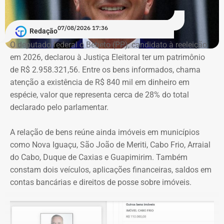
A acusação afirma que esses canais passaram a
07/08/2026 17:36
apresentar Crivella como responsável direto por obras,
Redação
serviços e programas públicos. Um exemplo disso,
O deputado federal o Bebeto (PP), candidato à reeleição
segundo a Ação Popular, foram as publicações em que
em 2026, declarou à Justiça Eleitoral ter um patrimônio
Crivella aparece anunciando entregas de obras e
de R$ 2.958.321,56. Entre os bens informados, chama
reformas de praças, além de mensagens em primeira
atenção a existência de R$ 840 mil em dinheiro em
pessoa, como: “Estamos aqui recuperando os aparelhos
espécie, valor que representa cerca de 28% do total
da praça”.
declarado pelo parlamentar.
*Com informações do g1
A relação de bens reúne ainda imóveis em municípios
como Nova Iguaçu, São João de Meriti, Cabo Frio, Arraial
do Cabo, Duque de Caxias e Guapimirim. Também
constam dois veículos, aplicações financeiras, saldos em
contas bancárias e direitos de posse sobre imóveis.