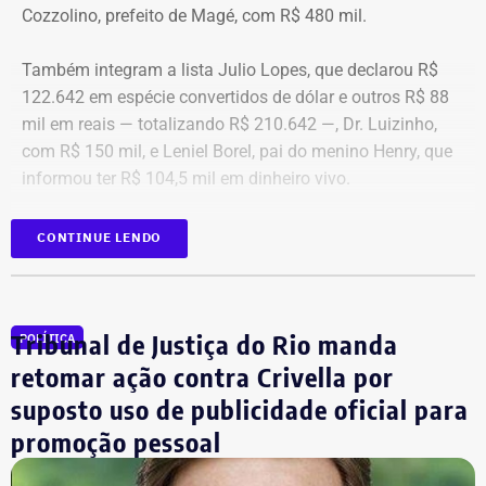
Cozzolino, prefeito de Magé, com R$ 480 mil.
Também integram a lista Julio Lopes, que declarou R$
122.642 em espécie convertidos de dólar e outros R$ 88
mil em reais — totalizando R$ 210.642 —, Dr. Luizinho,
com R$ 150 mil, e Leniel Borel, pai do menino Henry, que
informou ter R$ 104,5 mil em dinheiro vivo.
Candidato
Valor declarado em
CONTINUE LENDO
Bebeto
R$ 840.000,00
Renato Cozzolino
R$ 480.000,00
Julio Lopes
R$ 210.642,00*
Tribunal de Justiça do Rio manda
POLÍTICA
Dr. Luizinho
R$ 150.000,00
retomar ação contra Crivella por
Leniel Borel
R$ 104.500,00
suposto uso de publicidade oficial para
*Valor correspondente à soma de R$ 122.642,00 em espécie
promoção pessoal
convertidos de dólar e R$ 88.000,00 em reais declarados em dinheiro
vivo.