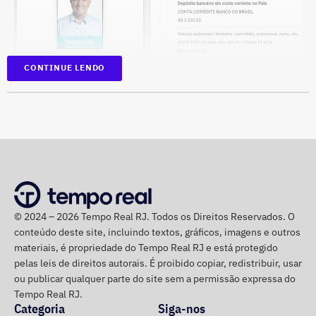
CONTINUE LENDO
Na disputa de 2022, quando foi eleito para a Câmara dos
Deputados, o parlamentar havia informado R$
1.065.439,98 em bens. Na época, mantinha R$ 50 mil em
© 2024 – 2026 Tempo Real RJ. Todos os Direitos Reservados. O
dinheiro vivo.
conteúdo deste site, incluindo textos, gráficos, imagens e outros
materiais, é propriedade do Tempo Real RJ e está protegido
Em quatro anos, o patrimônio de Bebeto cresceu R$
pelas leis de direitos autorais. É proibido copiar, redistribuir, usar
ou publicar qualquer parte do site sem a permissão expressa do
1.892.881,58, alta de 177,7%. Já o valor mantido em
Tempo Real RJ.
espécie saltou de R$ 50 mil para R$ 840 mil, aumento de
Categoria
Siga-nos
R$ 790 mil, ou 1.580%.