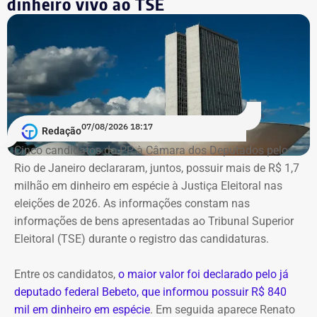
dinheiro vivo ao TSE
Segundo as investigações, a refinaria importava
combustível quase pronto, mas fingia que o material era
matéria-prima e simulava uma operação de refino na sua
unidade fantasma de Manguinhos.
A Polícia Federal indica que a operação era feita de
07/08/2026 18:17
Redação
fachada para não pagar o ICMS na chegada do
Cinco candidatos do PP à Câmara dos Deputados pelo
combustível ao país. Com a Refit postergava de
Rio de Janeiro declararam, juntos, possuir mais de R$ 1,7
pagamentos de impostos, a empresa só deveria pagar o
milhão em dinheiro em espécie à Justiça Eleitoral nas
tributo no momento da venda para o consumidor final,
eleições de 2026. As informações constam nas
algo que nunca foi feito, de acordo com a investigação.
informações de bens apresentadas ao Tribunal Superior
Eleitoral (TSE) durante o registro das candidaturas.
*Com informações do blog do Octávio Guedes, do portal
g1
Entre os candidatos,
o maior valor foi declarado pelo já
deputado federal Bebeto, que informou possuir R$ 840
mil em dinheiro em espécie
. Em seguida aparece Renato