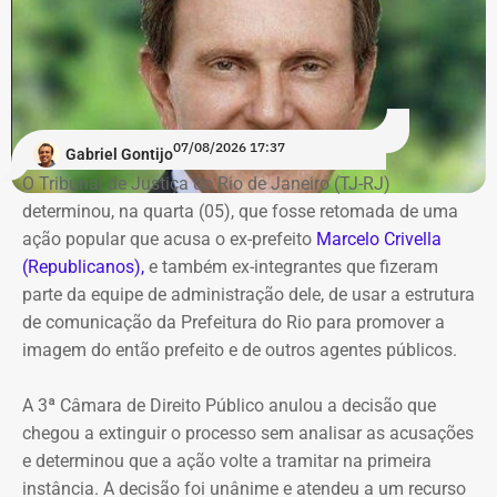
Os dados são públicos e ficam disponíveis para consulta
no sistema DivulgaCandContas, do TSE.
07/08/2026 17:37
Gabriel Gontijo
O Tribunal de Justiça do Rio de Janeiro (TJ-RJ)
determinou, na quarta (05), que fosse retomada de uma
ação popular que acusa o ex-prefeito
Marcelo Crivella
(Republicanos),
e também ex-integrantes que fizeram
parte da equipe de administração dele, de usar a estrutura
de comunicação da Prefeitura do Rio para promover a
imagem do então prefeito e de outros agentes públicos.
A 3ª Câmara de Direito Público anulou a decisão que
chegou a extinguir o processo sem analisar as acusações
e determinou que a ação volte a tramitar na primeira
instância. A decisão foi unânime e atendeu a um recurso