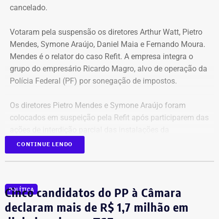
espécie.
cancelado.
Votaram pela suspensão os diretores Arthur Watt, Pietro
Mendes, Symone Araújo, Daniel Maia e Fernando Moura.
Mendes é o relator do caso Refit. A empresa integra o
grupo do empresário Ricardo Magro, alvo de operação da
Polícia Federal (PF) por sonegação de impostos.
Os diretores Pietro Mendes e Symone Araújo foram
colocados em suspeição pela Refit após participarem das
ações de interdição parcial das instalações da
companhia em setembro de 2025.
CONTINUE LENDO
Mercedes-Benz AMG G63, veículo semelhante ao declarado por Antonio
Eles chegaram a ser afastados do processo pelo Tribunal
Rueda em sua prestação de bens à Justiça Eleitoral – Foto:
Regional Federal da 1ª Região (TRF1). Em decisão
Cinco candidatos do PP à Câmara
Reprodução/Internet
POLÍTICA
liminar, porém, o Superior Tribunal de Justiça (STJ)
garantiu a participação dos dois diretores na votação até
declaram mais de R$ 1,7 milhão em
que o mérito da questão seja analisado pela Corte.