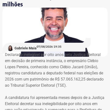
milhões
ocupação aconteceu após quatro
despdejos
Integrante do Movimento de Luta nos Bairros, Vilas e
Favelas (MLB), dona Enita afirmou que o grupo de
ocupantes chegou ao atual prédio depois de sofrer quatro
despejos.
07/08/2026 19:35
Gabriele Maia
Declarado inelegível por oito anos pela Justiça Eleitoral
“Nós já sofremos quatro despejos. O objetivo da
em decisão de primeira instância, o empresário Clébio
ocupação é justamente dar ao imóvel uma função social
Lopes Pereira, conhecido como Clébio Jacaré (União),
que atenda as necessidades básicas das famílias. Desde
registrou candidatura a deputado federal nas eleições de
que eu entrei no MLB nunca faltou comida. Só o que falta
2026 com um patrimônio de R$ 57.065.162,25 declarado
mesmo é um teto, um lar para morar. Queremos fazer
ao Tribunal Superior Eleitoral (TSE).
valer um direito constitucional que nunca foi cumprido”
A candidatura foi apresentada meses depois de a Justiça
A Central de Movimentos Populares do Rio de Janeiro
Eleitoral decretar sua inelegibilidade por oito anos em
(CMPRJ) emitiu nota de apoio e solidariedade e lembrou
uma ação relacionada à campanha para a Prefeitura de