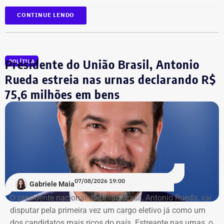
*Com informação do blog de Ruben Berta, do portal
As informações foram obtidas no
DivulgaCand, portal do
CONTINUE LENDO
Ururau, e também do portal g1
Tribunal Superior de Justiça (TSE)
onde os próprios
candidatos declaram seus patrimônios.
Presidente do União Brasil, Antonio
POLÍTICA
Fábio Silva foi eleito deputado estadual em 2018 e
reeleito em 2022. Ele busca mais uma reeleição para a
Rueda estreia nas urnas declarando R$
Assembleia Legislativa do Rio (Alerj).
75,6 milhões em bens
07/08/2026 19:00
Gabriele Maia
O presidente nacional do União Brasil, Antonio Rueda, vai
disputar pela primeira vez um cargo eletivo já como um
dos candidatos mais ricos do país. Estreante nas urnas, o