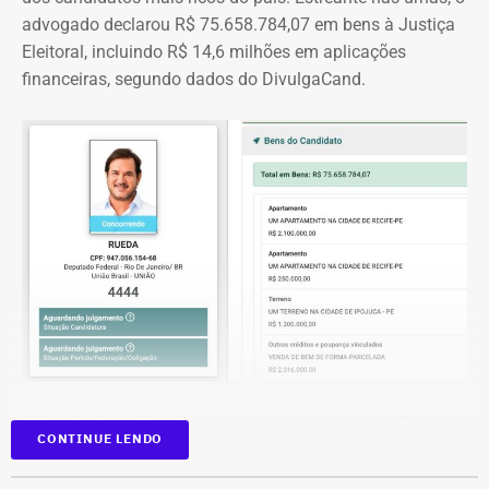
advogado declarou R$ 75.658.784,07 em bens à Justiça
Eleitoral, incluindo R$ 14,6 milhões em aplicações
financeiras, segundo dados do DivulgaCand.
Deputado Fábio Silva em declaração de bens em 2026 — Foto:
Reprodução/Divulgacand
Além dos investimentos, a carteira de imóveis de Rueda
CONTINUE LENDO
se espalha por seis cidades de quatro estados. Na
declaração aparecem casas, apartamentos, terrenos e