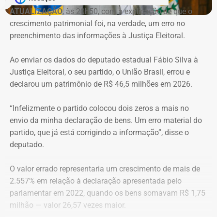
ATUALIZAÇÃO
, às 20h50, com a explicação de que o
crescimento patrimonial foi, na verdade, um erro no
Imóvel de Eduardo Bolsonaro será leiloado por um valor 36% menor ao que
preenchimento das informações à Justiça Eleitoral.
vale originalmente — Foto: REprodução/Google Maps.
Ao enviar os dados do deputado estadual Fábio Silva à
O apartamento que vai à leilão fica na Avenida Pasteu e
Justiça Eleitoral, o seu partido, o União Brasil, errou e
tem cerca de 101 metros quadrados. O imóvel se
declarou um patrimônio de R$ 46,5 milhões em 2026.
encontra no terceiro andar de um edifício de frente para a
Baía de Guanabara.
“Infelizmente o partido colocou dois zeros a mais no
envio da minha declaração de bens. Um erro material do
A Caixa Econômica tentou intimar pessoalmente o ex-
partido, que já está corrigindo a informação”, disse o
deputado federal. Mas como não conseguiu localizá-lo,
deputado.
promoveu a intimação por edital eletrônico publicado nos
dias 5, 6 e 7 de novembro de 2025, concedendo o prazo
O valor errado representaria um crescimento de mais de
legal para regularização da dívida. Posteriormente, a
2.557% em relação à declaração apresentada pelo
propriedade foi consolidada em nome da Caixa em 30 de
parlamentar em 2022, quando os bens somavam R$ 1,75
março de 2026 por causa da falta de pagamento.
milhão — valor 26,57 vezes maior.