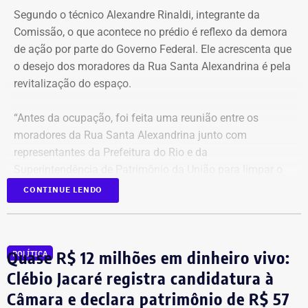
Segundo o técnico Alexandre Rinaldi, integrante da
Comissão, o que acontece no prédio é reflexo da demora
de ação por parte do Governo Federal. Ele acrescenta que
o desejo dos moradores da Rua Santa Alexandrina é pela
revitalização do espaço.
“Antes da ocupação, foi feita uma reunião entre os
moradores da Rua Santa Alexandrina junto com
representantes da Prefeitura do Rio e da
Superintendência de Patrimônio da União para limpar o
terreno até passar para o Arquivo Nacional. Mas o
CONTINUE LENDO
Governo Federal demorou tanto para agir que hoje
aconteceu essa ocupação. O desejo dos moradores daqui
é pela revitalização do prédio com essa nova função”,
Quase R$ 12 milhões em dinheiro vivo:
POLÍTICA
comentou.
Clébio Jacaré registra candidatura à
Câmara e declara patrimônio de R$ 57
Integrante de movimento afirma que