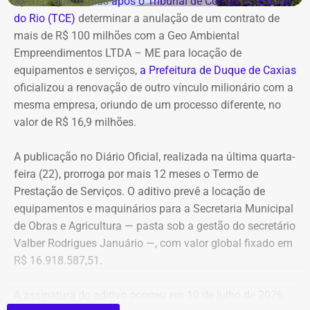
Apenas quatro dias
após o Tribunal de Contas do Estado
do Rio (TCE)
determinar a anulação de um contrato de
A empresa também destaca que não possui SUVs
mais de R$ 100 milhões com a Geo Ambiental
blindados em sua frota própria, razão pela qual optou
Empreendimentos LTDA – ME para locação de
pela locação dos veículos por meio de adesão à ata do
equipamentos e serviços,
a Prefeitura de Duque de Caxias
GSI.
oficializou a renovação de outro vínculo milionário com a
mesma empresa, oriundo de um processo diferente, no
Os veículos serão destinados exclusivamente aos
valor de R$ 16,9 milhões.
diretores das áreas Financeira (DFI), Jurídica (DJU),
Suprimentos (DSU) e Segurança e Governança (DSG). O
A publicação no Diário Oficial, realizada na última quarta-
contrato foi firmado com a empresa Rei dos Blindados
feira (22), prorroga por mais 12 meses o Termo de
Locação de Veículos Ltda. e prevê a locação de quatro
Prestação de Serviços. O aditivo prevê a locação de
SUVs zero quilômetro, com blindagem nível III-A, sem
equipamentos e maquinários para a Secretaria Municipal
motorista e sem fornecimento de combustível.
de Obras e Agricultura — pasta sob a gestão do secretário
Valber Rodrigues Januário —, com valor global fixado em
Cada automóvel custará R$ 8.977,78 por mês,
R$ 16.918.587,51.
totalizando um investimento de R$ 1.292.800,32 ao longo
dos três anos de vigência do contrato.
A assinatura do aditivo ocorreu em 10 de julho de 2026,