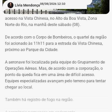
Para dar apoio às buscas do Corpo de Bombeiros, o
08/08/2026 12:10
Lívia Mendonça
ICMBio informou que um pequeno e restrito trecho da
Um helicóptero caiu em uma área de mata de difícil
Estrada da Vista Chinesa, em frente ao pagode chinês da
acesso na Vista Chinesa, no Alto da Boa Vista, Zona
Vista Chinesa, foi interditado. A Vista Chinesa fica dentro
Norte do Rio, na manhã deste sábado (08).
do Parque Nacional da Tijuca
Trecho da argumentação da prefeitura de Búzios sobre a morte de uma
De acordo com o Corpo de Bombeiros, o quartel da região
criança de 2 anos — Foto: Reprodução.
foi acionado às 11h11 para a estrada da Vista Chinesa,
próximo ao Parque da Cidade.
O pedido de Búzios à Justiça
A aeronave foi localizada pela equipe do Grupamento de
Em caráter urgente, antes da apresentação da defesa das
Operações Aéreas. Mas, de acordo com a corporação, o
empresas, a prefeitura solicitou:
ponto da queda fica em uma área de difícil acesso.
Equipes especializadas avançam pelo terreno para tentar
Preservação integral dos registros dos nove perfis;
chegar ao local.
Entrega dos dados de titulares e administradores;
Identificação de anunciantes e financiadores;
Também há registro de fogo na região.
Cruzamento técnico das informações das contas;
Retirada das publicações relacionadas no processo;