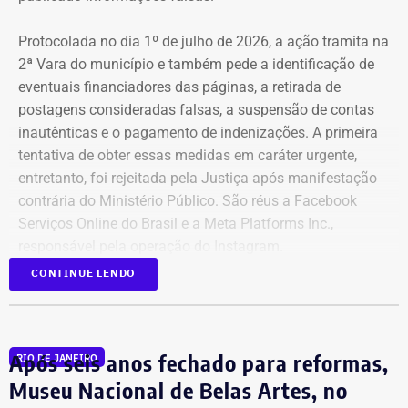
Protocolada no dia 1º de julho de 2026, a ação tramita na
2ª Vara do município e também pede a identificação de
eventuais financiadores das páginas, a retirada de
postagens consideradas falsas, a suspensão de contas
inautênticas e o pagamento de indenizações. A primeira
tentativa de obter essas medidas em caráter urgente,
entretanto, foi rejeitada pela Justiça após manifestação
contrária do Ministério Público. São réus a Facebook
Serviços Online do Brasil e a Meta Platforms Inc.,
responsável pela operação do Instagram.
CONTINUE LENDO
Os administradores dos perfis não foram incluídos no
Declaração de bens de Bernardo Rossi em 2026 — Foto:
processo porque, segundo a prefeitura, não foi possível
Reprodução/Divulgacand
conseguir a identificação dos responsáveis. O processo
Após seis anos fechado para reformas,
RIO DE JANEIRO
tem como alvo informações relacionadas a nove contas.
Na disputa de 2014, quando concorreu e foi eleito
São elas: @buziosinformacoes;
Museu Nacional de Belas Artes, no
deputado estadual pelo então PMDB, Rossi declarou
@politicanewsregiaodoslagos; @buziosnoticias;