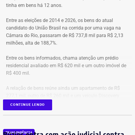
tinha em bens há 12 anos.
Com informações do portal “g1”.
Entre as eleições de 2014 e 2026, os bens do atual
candidato do União Brasil na corrida por uma vaga na
Câmara do Rio, passaram de R$ 737,8 mil para R$ 2,13
milhões, alta de 188,7%.
Entre os bens informados, chama atenção um prédio
residencial avaliado em R$ 620 mil e um outro imóvel de
R$ 400 mil.
A relação de bens reúne ainda um apartamento de R$
277,1 mil, outro de R$ 260 mil e um veículo Discovery
D300, ano 2023, declarado por R$ 330 mil. Também
CONTINUE LENDO
aparecem na lista cerca de R$ 177 mil em aplicações e
fundos.
Búzios entra com ação judicial contra
TRANSPARÊNCIA