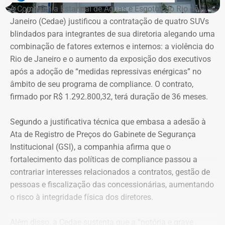
A Companhia Estadual de Águas e Esgotos do Rio de
Janeiro (Cedae) justificou a contratação de quatro SUVs
blindados para integrantes de sua diretoria alegando uma
combinação de fatores externos e internos: a violência do
Rio de Janeiro e o aumento da exposição dos executivos
após a adoção de “medidas repressivas enérgicas” no
âmbito de seu programa de compliance. O contrato,
firmado por R$ 1.292.800,32, terá duração de 36 meses.
Segundo a justificativa técnica que embasa a adesão à
Ata de Registro de Preços do Gabinete de Segurança
Institucional (GSI), a companhia afirma que o
fortalecimento das políticas de compliance passou a
contrariar interesses relacionados a contratos, gestão de
pessoas e fiscalização das concessionárias, aumentando
o risco à integridade física dos diretores.
Além disso, a Cedae sustenta que a “notória e grave