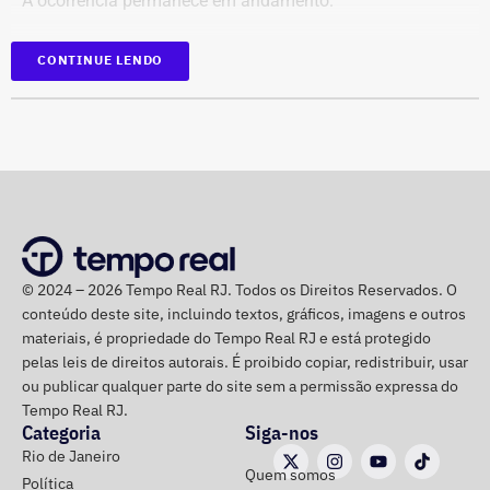
A ocorrência permanece em andamento.
Interrupção de anúncios e impulsionamentos;
Suspensão temporária de contas que não fossem
*Em atualização
CONTINUE LENDO
vinculadas a pessoas autênticas;
Proibição de distribuição paga por contas ainda não
identificadas;
Multa diária de R$ 50 mil por obrigação descumprida.
A prefeitura pediu que a multa seja aplicada
separadamente de acordo com o perfil, publicação,
campanha ou conjunto de dados.
No julgamento definitivo, o município pretende obter a
© 2024 – 2026 Tempo Real RJ. Todos os Direitos Reservados. O
conteúdo deste site, incluindo textos, gráficos, imagens e outros
remoção permanente dos conteúdos considerados
materiais, é propriedade do Tempo Real RJ e está protegido
ilícitos, a desativação das contas comprovadamente
pelas leis de direitos autorais. É proibido copiar, redistribuir, usar
falsas ou utilizadas continuamente para ilegalidades e a
ou publicar qualquer parte do site sem a permissão expressa do
exclusão de cópias idênticas das publicações.
Tempo Real RJ.
Categoria
Siga-nos
A ação também busca obrigar os responsáveis a publicar
Rio de Janeiro
Quem somos
correções ou retratações por pelo menos 30 dias, além de
Política