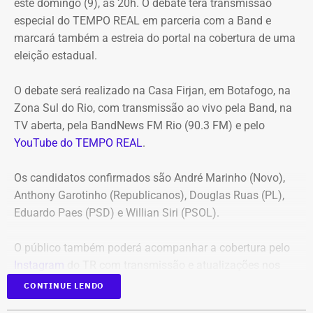
este domingo (9), às 20h. O debate terá transmissão
Corte ordenou também a suspensão imediata dos
especial do TEMPO REAL em parceria com a Band e
pagamentos decorrentes do acordo milionário, que
marcará também a estreia do portal na cobertura de uma
ultrapassava R$ 100 milhões.
eleição estadual.
O acórdão acolheu o voto da conselheira Marianna
O debate será realizado na Casa Firjan, em Botafogo, na
Montebello Willeman, que apontou uma série de
Zona Sul do Rio, com transmissão ao vivo pela Band, na
irregularidades no planejamento da concorrência
TV aberta, pela BandNews FM Rio (90.3 FM) e pelo
eletrônica SRP nº 041/2025 e concluiu que os problemas
YouTube do TEMPO REAL
.
comprometem a competitividade do certame e, além
disso, impedem a manutenção do contrato firmado entre
Os candidatos confirmados são André Marinho (Novo),
a Secretaria Municipal de Obras e Agricultura e a empresa
Anthony Garotinho (Republicanos), Douglas Ruas (PL),
vencedora.
Eduardo Paes (PSD) e Willian Siri (PSOL).
Entre as principais falhas identificadas pelo TCE
estão a
O público também poderá acompanhar a cobertura pelo
ausência de estudo comparativo entre a locação e a
Instagram
do TR com transmissão e atualizações nos
compra dos equipamentos
, inconsistências na estimativa
Stories.
de preços e dos quantitativos, além da concentração de
CONTINUE LENDO
todo o objeto em um único lote, sem justificativa técnica