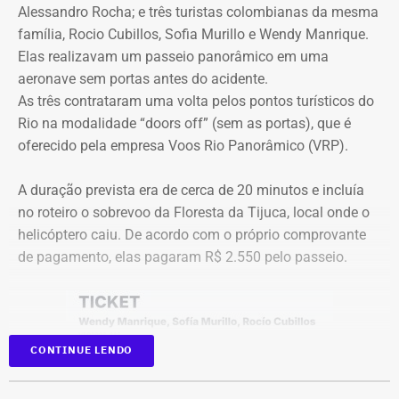
apresentar defesa no processo do TCE.
Alessandro Rocha; e três turistas colombianas da mesma
Com tradição na realização de debates eleitorais, a Band
família, Rocio Cubillos, Sofia Murillo e Wendy Manrique.
promove o encontro como um espaço para o confronto
Elas realizavam um passeio panorâmico em uma
Diferença de processos
de ideias e para que os eleitores conheçam as propostas
aeronave sem portas antes do acidente.
dos candidatos. A mediação será da jornalista Adriana
As três contrataram uma volta pelos pontos turísticos do
Vale ressaltar que, diferentemente da Concorrência nº
Araújo.
Rio na modalidade “doors off” (sem as portas), que é
041/2025 que foi objeto de determinação de anulação
oferecido pela empresa Voos Rio Panorâmico (VRP).
pelo TCE, o aditivo recém-publicado é referente a um
Como vai ser o debate
procedimento licitatório anterior: a Concorrência SRP nº
A duração prevista era de cerca de 20 minutos e incluía
036/2022.
no roteiro o sobrevoo da Floresta da Tijuca, local onde o
O formato do debate consiste em três blocos de
helicóptero caiu. De acordo com o próprio comprovante
perguntas e respostas, confrontos diretos entre os
Ainda que se trate de licitações distintas, a manutenção
de pagamento, elas pagaram R$ 2.550 pelo passeio.
participantes e espaço para considerações finais.
dos pagamentos e a prorrogação milionária a favor da
Geo Ambiental Empreendimentos LTDA ocorrem
A ordem das perguntas será definida por sorteio, e o
exatamente no momento em que a conduta da Secretaria
mediador apenas fará a condução do debate. Esgotados
de Obras e os contratos de aluguel de maquinário pesado
CONTINUE LENDO
os tempos de cada candidato, o áudio do microfone será
do município estão sob severa auditoria da Corte de
cortado.
Contas.