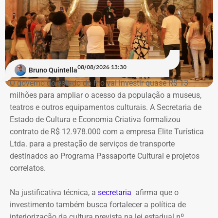
Com informações do colunista Ancelmo Gois, do Jornal
“O Globo”.
Na ação, a prefeitura também pede informações
cadastrais, endereços eletrônicos, telefones, IPs,
08/08/2026 13:30
dispositivos utilizados, histórico de nomes,
Bruno Quintella
administradores atuais e anteriores, contas vinculadas,
O governo do estado do Rio vai investir quase R$ 13
meios de recuperação, contas publicitárias e dados de
milhões para ampliar o acesso da população a museus,
pagamento. Com isso, a Meta também seria obrigada a
teatros e outros equipamentos culturais. A Secretaria de
elaborar uma tabela comparativa, indicando se os perfis
Estado de Cultura e Economia Criativa formalizou
compartilham telefones, dispositivos, endereços de IP,
contrato de R$ 12.978.000 com a empresa Elite Turística
administradores, contas de anúncios, meios de
Ltda. para a prestação de serviços de transporte
pagamento ou gerenciadores de negócios.
destinados ao Programa Passaporte Cultural e projetos
correlatos.
Ação também requer anúncios e
Na justificativa técnica, a
secretaria
afirma que o
impulsionamentos e cita morte de
investimento também busca fortalecer a política de
criança como exemplo de fake news
interiorização da cultura prevista na lei estadual nº