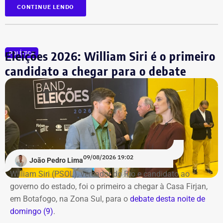
CONTINUE LENDO
Acompanhe a cobertura especial pelo YouTube e
Instagram
do TEMPO REAL.
Eleições 2026: William Siri é o primeiro
POLÍTICA
candidato a chegar para o debate
09/08/2026 19:02
João Pedro Lima
William Siri (PSOL), vereador do Rio e candidato ao
governo do estado, foi o primeiro a chegar à Casa Firjan,
em Botafogo, na Zona Sul, para o
debate desta noite de
domingo (9)
.