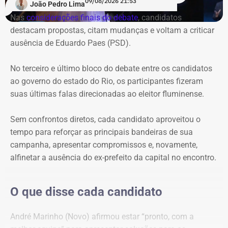
09/08/2026 21:53
João Pedro Lima
os candidatos evitaram direcionar questionamentos a
Nas
considerações finais do debate
, candidatos
Garotinho, enquanto Douglas Ruas e André Marinho
destacam propostas, citam mudanças e voltam a criticar
protagonizaram uma espécie de dobradinha, utilizando
ausência de Eduardo Paes (PSD).
suas perguntas para abrir espaço para o outro apresentar
e explicar seu plano de governo. O terceiro e último bloco
No terceiro e último bloco do debate entre os candidatos
foi
reservado às considerações finais
.
ao governo do estado do Rio, os participantes fizeram
suas últimas falas direcionadas ao eleitor fluminense.
Ausência de Paes e caso Bacellar
dominam primeiro bloco
Sem confrontos diretos, cada candidato aproveitou o
tempo para reforçar as principais bandeiras de sua
Logo na primeira rodada, a ausência de Eduardo Paes
campanha, apresentar compromissos e, novamente,
dividiu espaço com as referências ao ex-presidente da
alfinetar a ausência do ex-prefeito da capital no encontro.
Assembleia Legislativa do Rio (Alerj), Rodrigo Bacellar,
que está preso por suspeita de vazar uma operação
O que disse cada candidato
policial.
André Marinho (Novo) afirmou estar “pronto, com a
A primeira menção a Bacellar foi feita por William Siri