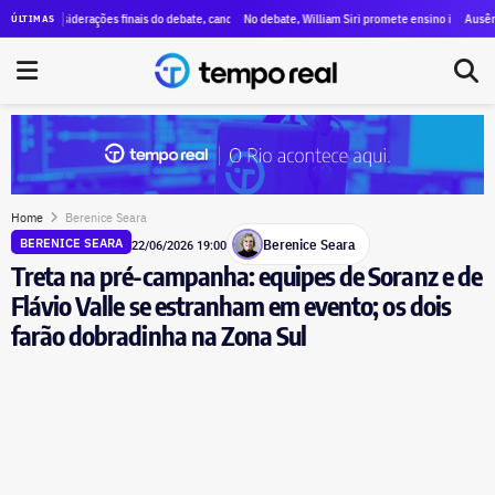
taques a Paes, menções a Bacellar e propostas para segurança e educação
siderações finais do debate, candidatos destacam propostas, citam mudanças e voltam a criticar 
No debate, William Siri promete ensino integral nas escolas d
Ausência de Paes 
ÚLTIMAS
Home
Berenice Seara
Berenice Seara
BERENICE SEARA
22/06/2026 19:00
Treta na pré-campanha: equipes de Soranz e de
Flávio Valle se estranham em evento; os dois
farão dobradinha na Zona Sul