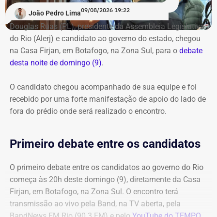
09/08/2026 19:22
João Pedro Lima
Douglas Ruas (PL), presidente da Assembleia Legislativa
do Rio (Alerj) e candidato ao governo do estado, chegou
na Casa Firjan, em Botafogo, na Zona Sul, para o
debate
desta noite de domingo (9)
.
O candidato chegou acompanhado de sua equipe e foi
recebido por uma forte manifestação de apoio do lado de
fora do prédio onde será realizado o encontro.
Primeiro debate entre os candidatos
O primeiro debate entre os candidatos ao governo do Rio
começa às 20h deste domingo (9), diretamente da Casa
Firjan, em Botafogo, na Zona Sul. O encontro terá
transmissão ao vivo pela Band, na TV aberta, pela
BandNews FM Rio (90.3 FM) e pelo
YouTube do TEMPO