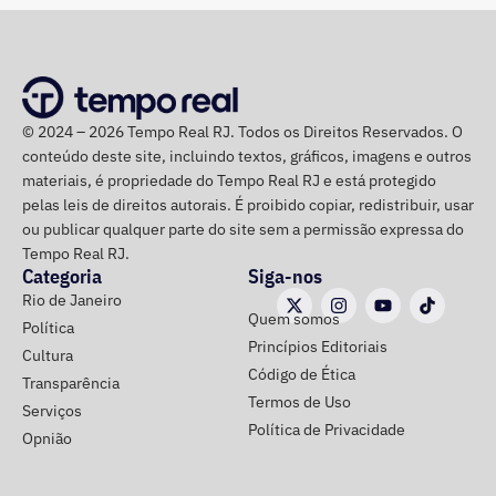
na noite anterior que não iria comparecer.
O público também poderá acompanhar a cobertura
especial do TEMPO REAL pelo Instagram do portal, com
© 2024 – 2026 Tempo Real RJ. Todos os Direitos Reservados. O
transmissão e atualizações nos Stories.
conteúdo deste site, incluindo textos, gráficos, imagens e outros
materiais, é propriedade do Tempo Real RJ e está protegido
pelas leis de direitos autorais. É proibido copiar, redistribuir, usar
ou publicar qualquer parte do site sem a permissão expressa do
Tempo Real RJ.
Categoria
Siga-nos
Rio de Janeiro
Quem somos
Política
Princípios Editoriais
Cultura
Código de Ética
Transparência
Termos de Uso
Serviços
Política de Privacidade
Opnião