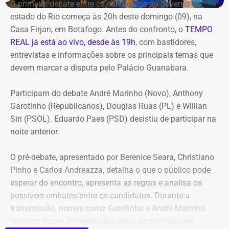
O primeiro debate entre os candidatos ao governo do
estado do Rio começa às 20h deste domingo (09), na
Casa Firjan, em Botafogo. Antes do confronto, o
TEMPO
REAL já está ao vivo, desde às 19h
, com bastidores,
entrevistas e informações sobre os principais temas que
devem marcar a disputa pelo Palácio Guanabara.
Participam do debate André Marinho (Novo), Anthony
Garotinho (Republicanos), Douglas Ruas (PL) e Willian
Siri (PSOL). Eduardo Paes (PSD) desistiu de participar na
noite anterior.
O pré-debate, apresentado por Berenice Seara, Christiano
Pinho e Carlos Andreazza, detalha o que o público pode
esperar do encontro, apresenta as regras e analisa os
possíveis embates entre os candidatos. Durante a
transmissão, nomes como Garotinho e André Marinho
também foram entrevistados pelos apresentadores.