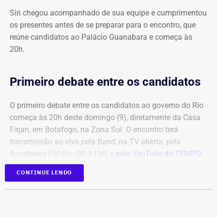
Siri chegou acompanhado de sua equipe e cumprimentou
os presentes antes de se preparar para o encontro, que
reúne candidatos ao Palácio Guanabara e começa às
20h.
Primeiro debate entre os candidatos
O primeiro debate entre os candidatos ao governo do Rio
começa às 20h deste domingo (9), diretamente da Casa
Firjan, em Botafogo, na Zona Sul. O encontro terá
transmissão ao vivo pela Band, na TV aberta, pela
BandNews FM Rio (90.3 FM) e
pelo YouTube do TEMPO
REAL
, em parceria com a emissora.
CONTINUE LENDO
Participam do debate André Marinho (Novo), Anthony
Garotinho (Republicanos), Douglas Ruas (PL) e Willian
Siri (PSOL). O candidato Eduardo Paes (PSD) informou