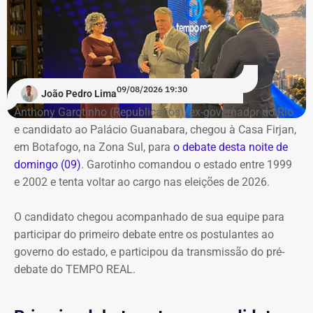
O público também poderá acompanhar a cobertura
especial do TEMPO REAL pelo Instagram do portal, com
transmissão e atualizações nos Stories. Estamos ao vivo
com o pré-debate desde às 19h.
Acompanhe pelo link.
09/08/2026 19:30
João Pedro Lima
Anthony Garotinho (Republicanos), ex-governador do Rio
e candidato ao Palácio Guanabara, chegou à Casa Firjan,
em Botafogo, na Zona Sul, para
o debate desta noite de
domingo (09)
. Garotinho comandou o estado entre 1999
e 2002 e tenta voltar ao cargo nas eleições de 2026.
O candidato chegou acompanhado de sua equipe para
participar do primeiro debate entre os postulantes ao
governo do estado, e participou da transmissão do pré-
debate do TEMPO REAL.