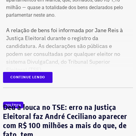
milhão — quase a totalidade dos bens declarados pelo
parlamentar neste ano.
A relação de bens foi informada por Jane Reis à
Justiça Eleitoral durante o registro da
candidatura. As declarações são públicas e
podem ser consultadas por qualquer eleitor no
sistema DivulgaCand, do Tribunal Superior
Eleitoral (TSE).
CONTINUE LENDO
Deu a louca no TSE: erro na Justiça
POLÍTICA
Eleitoral faz André Ceciliano aparecer
com R$ 100 milhões a mais do que, de
fato, tem