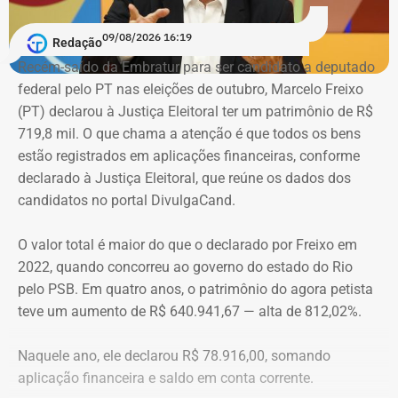
destinada ao reforço financeiro de programas já em
novos confrontos diretos, com temas livres e o mesmo
execução. As suplementações somam R$ 498.527.562,00
controle de tempo por cronômetro.
09/08/2026 16:19
Redação
e priorizam ações de drenagem, desassoreamento e
Recém-saído da Embratur para ser candidato a deputado
recuperação ambiental de rios e canais.
No terceiro e último bloco, os candidatos terão espaço
federal pelo PT nas eleições de outubro, Marcelo Freixo
para fazer suas considerações finais.
(PT) declarou à Justiça Eleitoral ter um patrimônio de R$
O principal investimento será destinado ao serviço de
719,8 mil. O que chama a atenção é que todos os bens
desassoreamento e limpeza de corpos hídricos no estado
estão registrados em aplicações financeiras, conforme
do Rio de Janeiro, que receberá R$ 286.060.140,96.
declarado à Justiça Eleitoral, que reúne os dados dos
Também foram autorizados R$ 106.408.763,25 para
candidatos no portal DivulgaCand.
recuperação ambiental das margens dos corpos hídricos
e R$ 86.972.389,20 para limpeza, manutenção e
O valor total é maior do que o declarado por Freixo em
desassoreamento de diversos cursos d’água.
2022, quando concorreu ao governo do estado do Rio
pelo PSB. Em quatro anos, o patrimônio do agora petista
Reforço para drenagem e
teve um aumento de R$ 640.941,67 — alta de 812,02%.
recuperação ambiental
Naquele ano, ele declarou R$ 78.916,00, somando
Outros reforços incluem R$ 12.798.999 para projetos de
aplicação financeira e saldo em conta corrente.
saneamento ambiental, R$ 4 milhões para