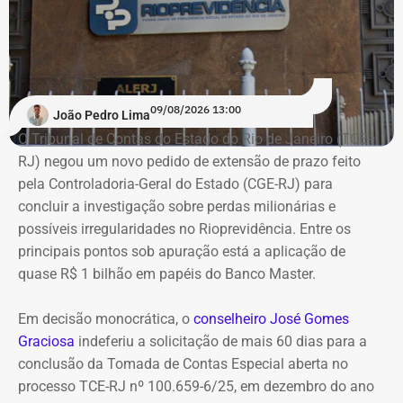
09/08/2026 13:00
João Pedro Lima
Erro no sistema do TSE aumenta patrimônio de André Ceciliano – Foto:
O Tribunal de Contas do Estado do Rio de Janeiro (TCE-
Reprodução
RJ) negou um novo pedido de extensão de prazo feito
pela Controladoria-Geral do Estado (CGE-RJ) para
concluir a investigação sobre perdas milionárias e
possíveis irregularidades no Rioprevidência. Entre os
principais pontos sob apuração está a aplicação de
quase R$ 1 bilhão em papéis do Banco Master.
Em decisão monocrática, o
conselheiro José Gomes
Graciosa
indeferiu a solicitação de mais 60 dias para a
conclusão da Tomada de Contas Especial aberta no
processo TCE-RJ nº 100.659-6/25, em dezembro do ano