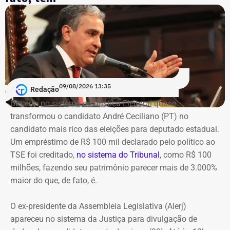
Declaração de bens de Renato Machado em 2020 — Foto:
Reprodução/Divulgacand
09/08/2026 13:35
Redação
Um erro no sistema da Justiça Eleitoral quase
transformou o candidato André Ceciliano (PT) no
Declaração de bens de Renato Machado em 2026 — Foto:
candidato mais rico das eleições para deputado estadual.
Reprodução/Divulgacand
Um empréstimo de R$ 100 mil declarado pelo político ao
TSE foi creditado,
no sistema do Tribunal
, como R$ 100
milhões, fazendo seu patrimônio parecer mais de 3.000%
maior do que, de fato, é.
O ex-presidente da Assembleia Legislativa (Alerj)
apareceu no sistema da Justiça para divulgação de