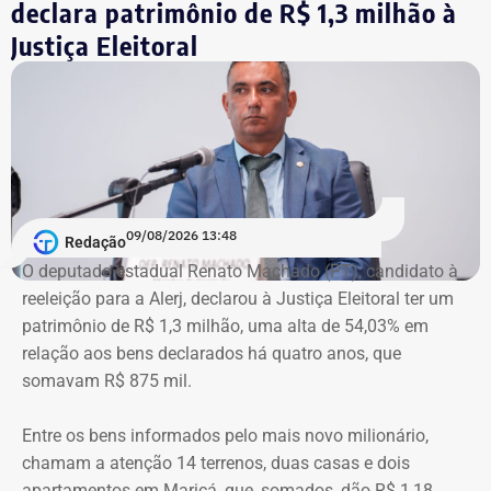
declara patrimônio de R$ 1,3 milhão à
filiação partidária. Em 2022, ele foi eleito deputado e
Justiça Eleitoral
tenta, em outubro deste ano, seguir para um segundo
mandato na Alerj.
09/08/2026 13:48
Redação
O deputado estadual Renato Machado (PT), candidato à
reeleição para a Alerj, declarou à Justiça Eleitoral ter um
patrimônio de R$ 1,3 milhão, uma alta de 54,03% em
relação aos bens declarados há quatro anos, que
somavam R$ 875 mil.
Entre os bens informados pelo mais novo milionário,
chamam a atenção 14 terrenos, duas casas e dois
apartamentos em Maricá, que, somados, dão R$ 1,18