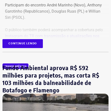
Participam do encontro André Marinho (Novo), Anthony
Garotinho (Republicanos), Douglas Ruas (PL) e Willian
Siri (PSOL).
O público também poderá acompanhar a cobertura pelo
Instagram do TR com transmissão e atualizações nos
Stories
.
CONTINUE LENDO
O ex-prefeito da capital e candidato Eduardo Paes (PSD)
anunciou na noite de sábado (08) que desistiu de ir ao
Fundo Ambiental aprova R$ 592
TRANSPARÊNCIA
debate
. Ele justificou a desistência pelo fato de o período
eleitoral não ter se iniciado oficialmente, o que ocorre no
milhões para projetos, mas corta R$
próximo dia 16.
103 milhões da balneabilidade de
Botafogo e Flamengo
Cobertura especial começa antes do
debate