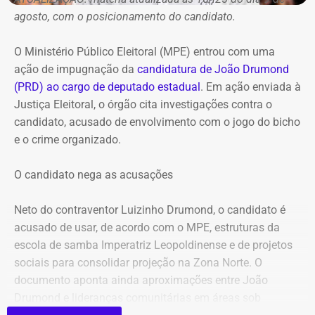
agosto, com o posicionamento do candidato.
O Ministério Público Eleitoral (MPE) entrou com uma
ação de impugnação da
candidatura de João Drumond
(PRD) ao cargo de deputado estadual
. Em ação enviada à
Declaração de bens de Marcelo Freixo em 2026 — Foto:
Justiça Eleitoral, o órgão cita investigações contra o
Reprodução/Divulgacand
candidato, acusado de envolvimento com o jogo do bicho
e o crime organizado.
O candidato nega as acusações
Neto do contraventor Luizinho Drumond, o candidato é
acusado de usar, de acordo com o MPE, estruturas da
escola de samba Imperatriz Leopoldinense e de projetos
sociais para consolidar projeção na Zona Norte. O
documento aponta ainda aproximações entre João
Drumond e lideranças comunitárias em áreas sob