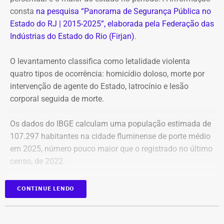
fica impedido de concorrer ao pleito de 2026. Estreante
consta
na pesquisa “Panorama de Segurança Pública no
na disputa eleitoral, João Drumond é empresário, vice-
Estado do RJ | 2015-2025”, elaborada pela Federação das
presidente da Imperatriz Leopoldinense, diretor financeiro
Indústrias do Estado do Rio (Firjan)
.
da Liesa e declarou patrimônio de R$ 875 mil ao Tribunal
Superior Eleitoral.
O levantamento classifica como letalidade violenta
quatro tipos de ocorrência: homicídio doloso, morte por
O que diz o candidato
intervenção de agente do Estado, latrocínio e lesão
corporal seguida de morte.
Em nota, o candidato negou as acusações e se disse
perplexo com a ação do MPE. Confira o posicionamento
Os dados do IBGE calculam uma população estimada de
na íntegra:
107.297 habitantes na cidade fluminense de porte médio
em 2025, número pouco maior que o registrado no último
“João Drumond recebeu com perplexidade e revolta a
censo, de 2022.
manifestação caluniosa do MP Eleitoral, salientando que,
como bacharel de direito pela PUC-RJ, tem certeza que as
De acordo com a pesquisa, foram seis casos de
CONTINUE LENDO
ilações colocadas na peça serão rechaçadas pela
letalidade violenta registrados em 2015, número que
Justiça.
cresceu 750% em 10 anos, saltando para 51 mortes em
2025. A cidade passou a aparecer em rankings nacionais,