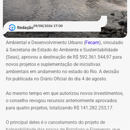
A partir das 19h, tem início a pré-transmissão no
YouTube, com informações sobre os bastidores, a
preparação para o encontro e os principais temas que
09/08/2026 17:00
devem marcar o primeiro debate entre os candidatos ao
Redação
Palácio Guanabara.
O Conselho Superior do Fundo Estadual de Conservação
Ambiental e Desenvolvimento Urbano (
Fecam
), vinculado
A cobertura será realizada em uma operação integrada
à Secretaria de Estado do Ambiente e Sustentabilidade
com a Band Rio, a BandNews FM Rio e as plataformas
(Seas), aprovou a destinação de R$ 592.361.544,97 para
digitais do grupo, acompanhando desde os momentos
novos projetos e suplementação de iniciativas
que antecedem o debate até a transmissão ao vivo.
ambientais em andamento no estado do Rio. A decisão
foi publicada no Diário Oficial do dia 4 de agosto.
Com tradição na realização de debates eleitorais, a Band
promove o encontro como um espaço para o confronto
Ao mesmo tempo em que autorizou novos investimentos,
de ideias e para que os eleitores conheçam as propostas
o conselho revogou recursos anteriormente aprovados
dos candidatos. A mediação será da jornalista Adriana
para quatro projetos, totalizando R$ 141.282.253,17.
Araújo.
O principal deles é o cancelamento do projeto de
balneabilidade das praias de Botafogo e Flamengo, que