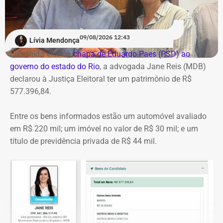
executiva, do comitê de investimentos e do controle
interno da autarquia. Desde então, as apurações
administrativas avançaram paralelamente às
09/08/2026 12:43
investigações conduzidas pelo Ministério Público e pela
Lívia Mendonça
Polícia Federal.
Escolhida vice na
chapa de Eduardo Paes (PSD) ao
governo do estado do Rio
, a advogada Jane Reis (MDB)
Em janeiro de 2026, o então diretor-presidente do
declarou à Justiça Eleitoral ter um patrimônio de R$
Rioprevidência, Deivis Marcon Antunes, foi alvo de
577.396,84.
mandados de busca e apreensão da Polícia Federal e
pediu exoneração do cargo.
Entre os bens informados estão um automóvel avaliado
em R$ 220 mil; um imóvel no valor de R$ 30 mil; e um
No mês seguinte, Antunes foi preso preventivamente pela
título de previdência privada de R$ 44 mil.
PF durante a Operação Barco de Papel, sob suspeita de
gestão temerária, tentativa de obstrução da Justiça e
destruição de provas. A prisão foi mantida pelo Superior
Tribunal de Justiça (STJ).
Com o avanço das investigações, toda a cúpula que