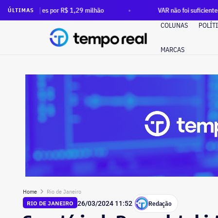
r R$ 1,29 milhão
VAR não foi suficiente: após ordem do TC
ÚLTIMAS
COLUNAS
POLÍT
MARCAS
Home
Rio de Janeiro
Redação
RIO DE JANEIRO
26/03/2024 11:52