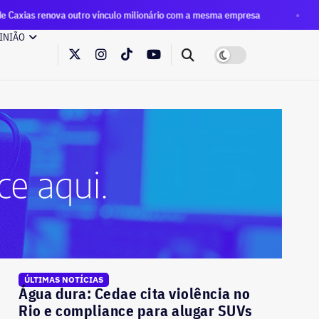
ro vínculo milionário com a mesma empresa
Eleições 2026: 
INIÃO
ÚLTIMAS NOTÍCIAS
Água dura: Cedae cita violência no
Rio e compliance para alugar SUVs