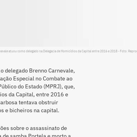
evale atuou como delegado na Delegacia de Homicídios da Capital entre 2016 e 2018 - Foto: Repr
 o delegado Brenno Carnevale,
ação Especial no Combate ao
Público do Estado (MPRJ), que,
os da Capital, entre 2016 e
Barbosa tentava obstruir
s e bicheiros na capital.
ções sobre o assassinato de
a de samba Portela e morto a