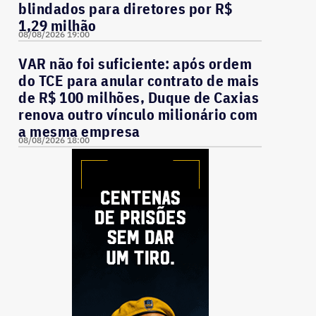
blindados para diretores por R$
1,29 milhão
08/08/2026 19:00
VAR não foi suficiente: após ordem
do TCE para anular contrato de mais
de R$ 100 milhões, Duque de Caxias
renova outro vínculo milionário com
a mesma empresa
08/08/2026 18:00