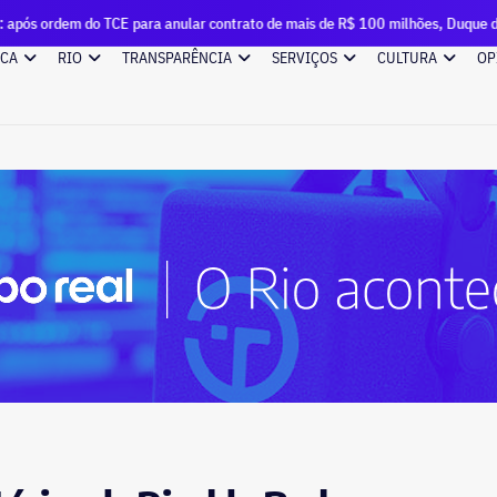
E para anular contrato de mais de R$ 100 milhões, Duque de Caxias renova out
ICA
RIO
TRANSPARÊNCIA
SERVIÇOS
CULTURA
OP