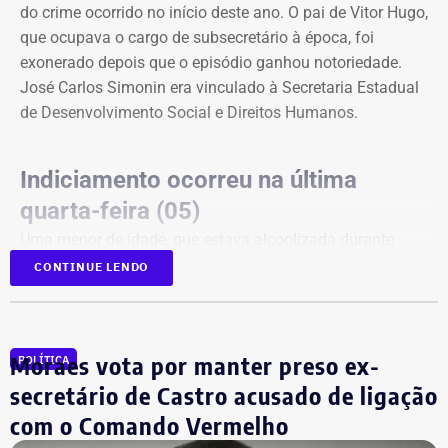
do crime ocorrido no início deste ano. O pai de Vitor Hugo,
que ocupava o cargo de subsecretário à época, foi
exonerado depois que o episódio ganhou notoriedade.
José Carlos Simonin era vinculado à Secretaria Estadual
de Desenvolvimento Social e Direitos Humanos.
Indiciamento ocorreu na última
quarta-feira (05)
Uma menor de idade, que estava alcoolizada durante
uma festa em Botafogo, na Zona Sul do Rio, disse que
CONTINUE LENDO
Vitor Hugo a forçou a fazer sexo oral, apesar de ela ter
dito repetidamente que não queria.
A delegacia ouviu testemunhas, que relataram que ele
Moraes vota por manter preso ex-
POLÍTICA
tentou tocar a vítima sem consentimento em diferentes
secretário de Castro acusado de ligação
momentos da festa. Segundo os depoimentos, ela teria
contado, aos prantos, o que havia acontecido.
com o Comando Vermelho