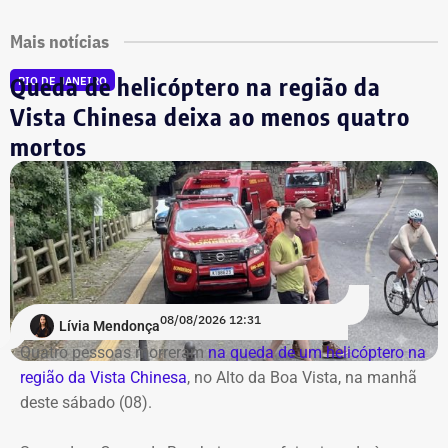
Mais notícias
Queda de helicóptero na região da
RIO DE JANEIRO
Vista Chinesa deixa ao menos quatro
mortos
08/08/2026 12:31
Lívia Mendonça
Quatro pessoas morreram
na queda de um helicóptero na
região da Vista Chinesa
, no Alto da Boa Vista, na manhã
deste sábado (08).