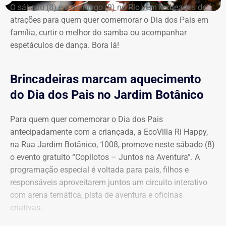
ar”, o portal da Prefeitura de Laje do Muriaé estava
O sábado (8) e o domingo (9) no Rio vêm recheados de
públicos da Justiça Eleitoral. Antes das eleições de 2020,
acessível em consulta neste sábado (08), com páginas de
atrações para quem quer comemorar o Dia dos Pais em
ele declarou possuir R$ 25 mil em bens. Seis anos depois,
despesas, receitas, licitações, pessoal e outros
família, curtir o melhor do samba ou acompanhar
ele tem R$ 827 mil de patrimônio, dividido entre imóveis
documentos. Há registros no próprio sistema indicando
espetáculos de dança. Bora lá!
no Espírito Santo, depósitos bancários e investimentos,
atualizações em julho de 2026.
além de um prédio, uma casa e um sítio em seu
município Campos dos Goytacazes.
Já a declaração de que 67% dos moradores seriam
Brincadeiras marcam aquecimento
“miseráveis” é feita sem nenhum tipo de indicação, no
do Dia dos Pais no Jardim Botânico
vídeo, sobre a fonte, ano ou critério utilizado para chegar
ao percentual.
Para quem quer comemorar o Dia dos Pais
antecipadamente com a criançada, a EcoVilla Ri Happy,
na Rua Jardim Botânico, 1008, promove neste sábado (8)
‘Vai deixar de existir’
o evento gratuito “Copilotos – Juntos na Aventura”. A
programação especial é voltada para pais, filhos e
Depois de apresentar as informações, o candidato revela
responsáveis aproveitarem juntos um circuito interativo
a proposta que pretende defender. Segundo ele, “não faz
com arena temática, pista de aventura e oficinas
o menor sentido continuar bancando uma cidadezinha
criativas.
como essa”.