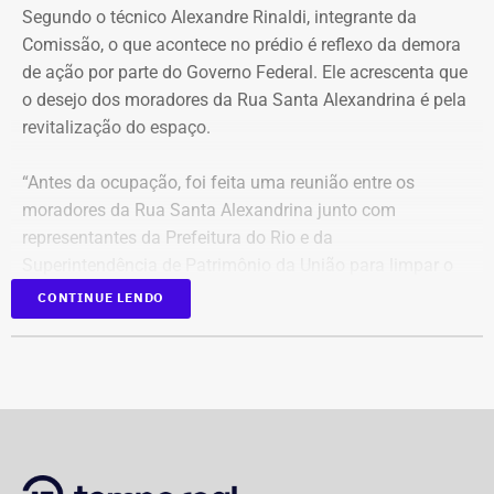
Segundo o técnico Alexandre Rinaldi, integrante da
Comissão, o que acontece no prédio é reflexo da demora
A mudança ocorre com o afastamento da frente fria que
de ação por parte do Governo Federal. Ele acrescenta que
atuou sobre o estado e a aproximação de um novo
o desejo dos moradores da Rua Santa Alexandrina é pela
sistema.
revitalização do espaço.
Com informações do Climatempo.
“Antes da ocupação, foi feita uma reunião entre os
moradores da Rua Santa Alexandrina junto com
representantes da Prefeitura do Rio e da
Superintendência de Patrimônio da União para limpar o
terreno até passar para o Arquivo Nacional. Mas o
CONTINUE LENDO
Governo Federal demorou tanto para agir que hoje
aconteceu essa ocupação. O desejo dos moradores daqui
é pela revitalização do prédio com essa nova função”,
comentou.
Integrante de movimento afirma que