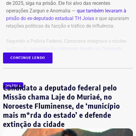
próxima quinta-feira (13).
de 2025, siga na prisão. Ele foi alvo das recentes
operações Zargun e Anomalia —
que também levaram à
Com informações do portal “g1”.
prisão do ex-deputado estadual TH Joias
e que apuraram
relações políticas da facção e tráfico de influência.
Segundo a Polícia Federal, Carracena integrava o núcleo
político da
organização criminosa ligada ao Comando
Vermelho
e repassava informações privilegiadas sobre
CONTINUE LENDO
operações policiais em áreas comandadas pela facção.
Ainda segundo as investigações, o traficante Gabriel Dias
Candidato a deputado federal pelo
POLÍTICA
de Oliveira, o “Índio do Lixão”, apontado como um dos
chefes do CV, mantinha contato direto com o advogado.
Missão chama Laje do Muriaé, no
Noroeste Fluminense, de ‘município
mais m*rda do estado’ e defende
Pedido da defesa de Carracena
extinção da cidade
O voto de Moraes foi dado no julgamento virtual de um