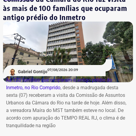
chuva e para a mudança no cenário dos ventos ao longo
às mais de 100 famílias que ocuparam
dos dias.
antigo prédio do Inmetro
Ao todo, o moço já pode dizer que tem 17 meses, ou 519
dias, de experiência no executivo municipal.
Domingo terá calor e ventos mais
fortes
Já no domingo (9), o vento volta a ganhar força. A
previsão aponta rajadas entre 50 km/h e 70 km/h em
07/08/2026 20:09
Gabriel Gontijo
todo o estado do Rio. O aumento está associado à
As 120 famílias que ocuparam o antigo prédio do
chegada de uma nova frente fria, que avança pelo
Inmetro, no Rio Comprido
, desde a madrugada desta
Sudeste.
sexta (07) receberam a visita da Comissão de Assuntos
Urbanos da Câmara do Rio na tarde de hoje. Além disso,
Na cidade do Rio, o domingo será mais quente, com
a vereadora Maíra do MST também esteve no local. De
mínima prevista de 21°C e máxima de 36°C. A previsão
acordo com apuração do TEMPO REAL RJ, o clima é de
indica sol entre nuvens durante o dia, com aumento da
tranquilidade na região
nebulosidade e possibilidade de pancadas de chuva à
noite.