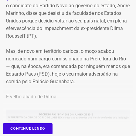
Muriaé”.
o candidato do Partido Novo ao governo do estado, André
O destaque musical fica por conta das apresentações de
Marinho, disse que desistiu da faculdade nos Estados
Marina Iris e do tradicional grupo Terreiro de Crioulo, além
A estratégia coloca o pequeno município do Noroeste
Unidos porque decidiu voltar ao seu país natal, em plena
de homenagens emocionantes a Teresa Cristina, Milton
Fluminense no centro de uma provocação eleitoral
efervescência do impeachment da ex-presidente Dilma
Manhães e ao mestre Candeia. A entrada é franca e com
incomum: ao invés de prometer levar recursos ou
Rousseff (PT).
classificação livre.
investimentos para a cidade, o candidato defende que ela
simplesmente deixe de existir.
Mas, de novo em território carioca, o moço acabou
nomeado num cargo comissionado na Prefeitura do Rio
— que, na época, era comandada por ninguém menos que
Eduardo Paes (PSD), hoje o seu maior adversário na
corrida pelo Palácio Guanabara.
E velho aliado de Dilma.
CONTINUE LENDO
Programação reúne música, livros, empreendedorismo e debates sobre