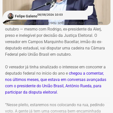
O jurista — que afirma ser o “candidato do presidente
Renan Santos — que vai disputar o posto de Presidente
08/08/2026 10:03
Felipe Galeno
da República
nas eleições de 2026 — no Rio —, também
A família Bacellar vai ver seu sobrenome nas urnas em
afirma que tentou descobrir quanto recebe o prefeito, mas
outubro — mesmo com Rodrigo, ex-presidente da Alerj,
não conseguiu porque o Portal da Transparência estava
preso e inelegível por decisão da Justiça Eleitoral. O
fora do ar.
vereador em Campos Marquinho Bacellar, irmão do ex-
deputado estadual, vai disputar uma cadeira na Câmara
Oficialmente, o município integra o Noroeste Fluminense
Federal pelo União Brasil em outubro.
e tinha população estimada em 7.584 habitantes até o
ano passado. O PIB per capita registrado pelo IBGE foi de
O vereador já tinha sinalizado o interesse em concorrer a
R$ 28.435,51 em 2023. Em 2024, a prefeitura
deputado federal no início do ano e
chegou a comentar,
contabilizou R$ 97,4 milhões em receitas brutas.
nos últimos meses, que estava em conversas avançadas
com o presidente do União Brasil, Antônio Rueda, para
Dados usados no vídeo levantam
participar da disputa eleitoral
.
dúvidas
“Nesse pleito, estaremos nos colocando na rua, pedindo
voto. A gente já tem uma conversa bem encaminhada
Algumas das informações apresentadas por Victor