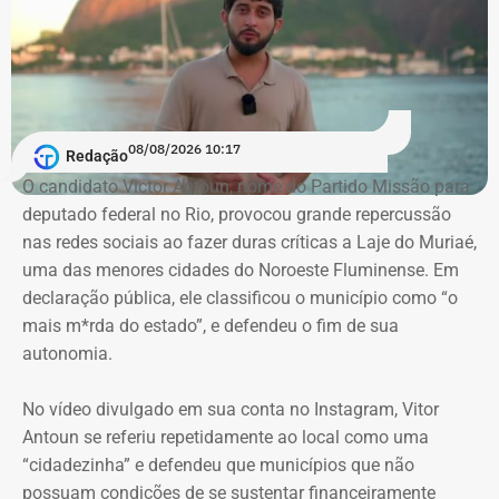
pedido da defesa de Carracena. Além da liberdade do ex-
secretário, os advogados querem que sejam
consideradas ilícitas provas encontradas pelas
investigações no celular do advogado. A alegação aponta
que os dados foram extraídos do aparelho sem o
acompanhamento de representantes da OAB e dos
08/08/2026 10:17
Redação
advogados de defesa.
O candidato Victor Antoun, nome do Partido Missão para
deputado federal no Rio, provocou grande repercussão
Moraes, porém, afastou a alegação de que teria havido
nas redes sociais ao fazer duras críticas a Laje do Muriaé,
violação da cadeia de custódia das provas. Segundo o
uma das menores cidades do Noroeste Fluminense. Em
ministro, não existem “quaisquer indícios ou evidências
declaração pública, ele classificou o município como “o
concretas” que sustentem essa possibilidade. Ele
mais m*rda do estado”, e defendeu o fim de sua
também descartou a hipótese de que o sigilo das
autonomia.
comunicações profissionais de Alessandro Carracena, na
condição de advogado, tenha sido comprometido.
No vídeo divulgado em sua conta no Instagram, Vitor
Antoun se referiu repetidamente ao local como uma
Além de rejeitar o recurso da defesa de Carracena, o
“cidadezinha” e defendeu que municípios que não
ministro do STF votou por negar pedidos de outros
possuam condições de se sustentar financeiramente