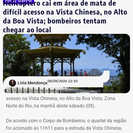
Helicóptero cai em área de mata de
RIO DE JANEIRO
Globo
difícil acesso na Vista Chinesa, no Alto
Destroços da aeronave, um Robinson 44, foram
da Boa Vista; bombeiros tentam
localizados pela equipe do Grupamento de Operações
chegar ao local
Aéreas.
Há registro de fogo na região, e militares especializados
em combate a incêndios florestais também foram
mobilizados.
08/08/2026 12:10
Lívia Mendonça
Um helicóptero caiu em uma área de mata de difícil
acesso na Vista Chinesa, no Alto da Boa Vista, Zona
Norte do Rio, na manhã deste sábado (08).
De acordo com o Corpo de Bombeiros, o quartel da região
foi acionado às 11h11 para a estrada da Vista Chinesa,