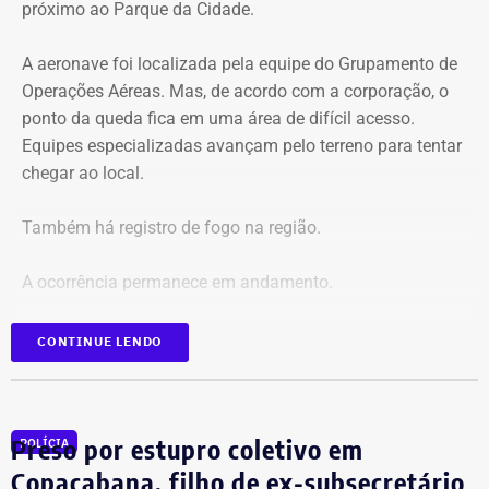
próximo ao Parque da Cidade.
A aeronave foi localizada pela equipe do Grupamento de
Operações Aéreas. Mas, de acordo com a corporação, o
ponto da queda fica em uma área de difícil acesso.
Equipes especializadas avançam pelo terreno para tentar
chegar ao local.
Também há registro de fogo na região.
A ocorrência permanece em andamento.
*Em atualização
CONTINUE LENDO
Preso por estupro coletivo em
POLÍCIA
Copacabana, filho de ex-subsecretário