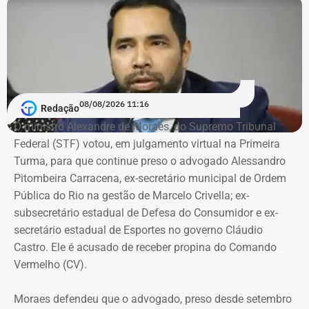
A adolescente reconheceu formalmente Vitor Hugo.
Segundo o relatório final do inquérito, há “robustos
indícios de autoria” contra ele.
Investigado em um terceiro caso
08/08/2026 11:16
Redação
Vitor Hugo também é alvo de outra investigação. Em
O ministro Alexandre de Moraes, do Supremo Tribunal
julho, a Delegacia de Atendimento à Mulher (Deam) da
Federal (STF) votou, em julgamento virtual na Primeira
Zona Sul instaurou um inquérito após receber do
Turma, para que continue preso o advogado Alessandro
Ministério Público do Rio (MPRJ) uma notícia de fato que
Pitombeira Carracena, ex-secretário municipal de Ordem
apontava um possível estupro contra uma adolescente de
Pública do Rio na gestão de Marcelo Crivella; ex-
17 anos durante o pré-carnaval deste ano.
subsecretário estadual de Defesa do Consumidor e ex-
secretário estadual de Esportes no governo Cláudio
A investigação está em andamento e tramita sob sigilo.
Castro. Ele é acusado de receber propina do Comando
Vermelho (CV).
A audiência do caso de estupro coletivo em Copacabana,
que ocorreria na sexta-feira (07), foi adiada para a
Moraes defendeu que o advogado, preso desde setembro