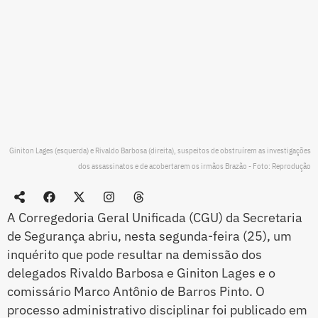
Giniton Lages (esquerda) e Rivaldo Barbosa (direita), suspeitos de obstruírem as investigações
dos assassinatos e de acobertarem os irmãos Brazão - Foto: Reprodução
A Corregedoria Geral Unificada (CGU) da Secretaria
de Segurança abriu, nesta segunda-feira (25), um
inquérito que pode resultar na demissão dos
delegados Rivaldo Barbosa e Giniton Lages e o
comissário Marco Antônio de Barros Pinto. O
processo administrativo disciplinar foi publicado em