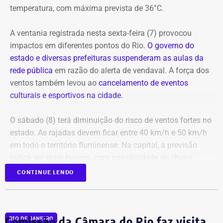
temperatura, com máxima prevista de 36°C.
Tápias. A programação completa e os ingressos para as
salas fechadas estão disponíveis no site do evento.
A ventania registrada nesta sexta-feira (7) provocou
impactos em diferentes pontos do Rio.
O governo do
estado e diversas prefeituras suspenderam as aulas da
rede pública
em razão do alerta de vendaval. A força dos
ventos também levou ao
cancelamento de eventos
Em outubro do mesmo ano, foi a vez de o próprio André
culturais e esportivos na cidade.
Marinho pedir para sair.
O sábado (8) terá diminuição do risco de ventos fortes no
A exoneração, assinada no dia 23, encerrou a passagem
estado. As rajadas devem ficar entre 40 km/h e 50 km/h
do rapaz pela Prefeitura do Rio.
em todo o território fluminense. Na capital, a previsão
indica sol entre nuvens, com possibilidade de chuva,
temperaturas entre 20°C e 31°C e ventos fracos na maior
CONTINUE LENDO
Festival Dança em Trânsito tem apresentações ao ar livre — Foto:
parte do dia.
Divulgação/Christopher Jones
Para quem pretende aproveitar o fim de semana ao ar
Comissão da Câmara do Rio faz visita
RIO DE JANEIRO
livre, a principal atenção fica para a possibilidade de