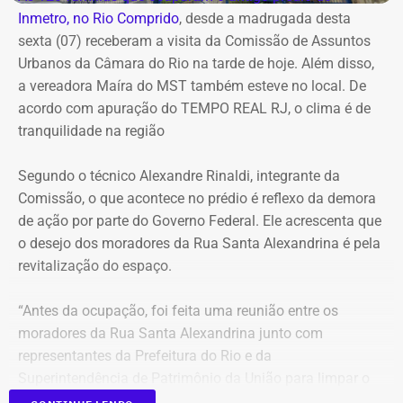
Inmetro, no Rio Comprido
, desde a madrugada desta
Sudeste.
sexta (07) receberam a visita da Comissão de Assuntos
Urbanos da Câmara do Rio na tarde de hoje. Além disso,
Na cidade do Rio, o domingo será mais quente, com
a vereadora Maíra do MST também esteve no local. De
mínima prevista de 21°C e máxima de 36°C. A previsão
acordo com apuração do TEMPO REAL RJ, o clima é de
indica sol entre nuvens durante o dia, com aumento da
tranquilidade na região
nebulosidade e possibilidade de pancadas de chuva à
noite.
Segundo o técnico Alexandre Rinaldi, integrante da
Comissão, o que acontece no prédio é reflexo da demora
A mudança ocorre com o afastamento da frente fria que
de ação por parte do Governo Federal. Ele acrescenta que
atuou sobre o estado e a aproximação de um novo
o desejo dos moradores da Rua Santa Alexandrina é pela
sistema.
revitalização do espaço.
Com informações do Climatempo.
“Antes da ocupação, foi feita uma reunião entre os
moradores da Rua Santa Alexandrina junto com
representantes da Prefeitura do Rio e da
Superintendência de Patrimônio da União para limpar o
terreno até passar para o Arquivo Nacional. Mas o