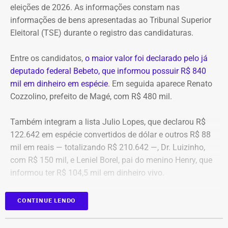
eleições de 2026. As informações constam nas
algo que nunca foi feito, de acordo com a investigação.
informações de bens apresentadas ao Tribunal Superior
Eleitoral (TSE) durante o registro das candidaturas.
*Com informações do blog do Octávio Guedes, do portal
g1
Entre os candidatos,
o maior valor foi declarado pelo já
deputado federal Bebeto, que informou possuir R$ 840
mil em dinheiro em espécie
. Em seguida aparece Renato
Cozzolino, prefeito de Magé, com R$ 480 mil.
Também integram a lista Julio Lopes, que declarou R$
122.642 em espécie convertidos de dólar e outros R$ 88
mil em reais — totalizando R$ 210.642 —, Dr. Luizinho,
com R$ 150 mil, e Leniel Borel, pai do menino Henry, que
informou ter R$ 104,5 mil em dinheiro vivo.
Candidato
Valor declarado em
CONTINUE LENDO
Bebeto
R$ 840.000,00
Renato Cozzolino
R$ 480.000,00