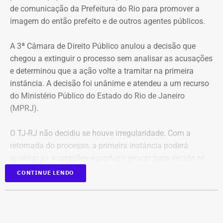
de comunicação da Prefeitura do Rio para promover a
imagem do então prefeito e de outros agentes públicos.
A 3ª Câmara de Direito Público anulou a decisão que
chegou a extinguir o processo sem analisar as acusações
e determinou que a ação volte a tramitar na primeira
instância. A decisão foi unânime e atendeu a um recurso
do Ministério Público do Estado do Rio de Janeiro
(MPRJ).
O TJ-RJ não decidiu se houve irregularidade. Com a
retomada do processo, a primeira instância poderá
analisar as acusações e produzir provas para decidir se
houve uso indevido da publicidade oficial.
CONTINUE LENDO
Advogado apresentou Ação Popular