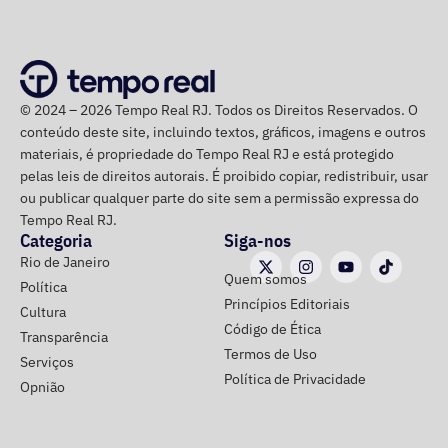
A ação popular, apresentada pelo advogado Fernando
Lyra Reis, aléga que a gestão Crivella usou perfis oficiais
da prefeitura em redes sociais, no Diário Oficial do
Município e em outros canais institucionais para divulgar
© 2024 – 2026 Tempo Real RJ. Todos os Direitos Reservados. O
conteúdos que, segundo ação, iam além da informação
conteúdo deste site, incluindo textos, gráficos, imagens e outros
do poder público e promoviam pessoalmente o então
materiais, é propriedade do Tempo Real RJ e está protegido
prefeito e integrantes do governo.
pelas leis de direitos autorais. É proibido copiar, redistribuir, usar
ou publicar qualquer parte do site sem a permissão expressa do
A acusação afirma que esses canais passaram a
Tempo Real RJ.
apresentar Crivella como responsável direto por obras,
Categoria
Siga-nos
serviços e programas públicos. Um exemplo disso,
Rio de Janeiro
Quem somos
segundo a Ação Popular, foram as publicações em que
Política
Princípios Editoriais
Crivella aparece anunciando entregas de obras e
Cultura
Código de Ética
reformas de praças, além de mensagens em primeira
Transparência
Termos de Uso
pessoa, como: “Estamos aqui recuperando os aparelhos
Serviços
Política de Privacidade
da praça”.
Opnião
*Com informações do g1