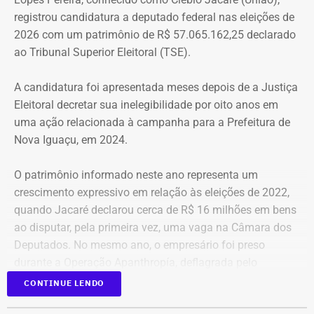
que atenda as necessidades básicas das famílias. Desde
registrou candidatura a deputado federal nas eleições de
que eu entrei no MLB nunca faltou comida. Só o que falta
2026 com um patrimônio de R$ 57.065.162,25 declarado
mesmo é um teto, um lar para morar. Queremos fazer
ao Tribunal Superior Eleitoral (TSE).
valer um direito constitucional que nunca foi cumprido”
A candidatura foi apresentada meses depois de a Justiça
A Central de Movimentos Populares do Rio de Janeiro
Eleitoral decretar sua inelegibilidade por oito anos em
(CMPRJ) emitiu nota de apoio e solidariedade e lembrou
uma ação relacionada à campanha para a Prefeitura de
que as famílias lutam há anos pelo direito à moradia com
Nova Iguaçu, em 2024.
organização e resistência.
O patrimônio informado neste ano representa um
“Sabemos que a moradia é a base de tudo. Quando um
crescimento expressivo em relação às eleições de 2022,
movimento ocupa um imóvel abandonado ou
quando Jacaré declarou cerca de R$ 16 milhões em bens
subutilizado, mais do que dar um teto, o que já é
ao disputar, pela primeira vez, uma vaga na Câmara dos
fundamental, ele devolve esperança e perspectiva de vida
Deputados. No mesmo ano, o empresário foi preso
para centenas de pessoas, sobretudo para as crianças”,
durante a Operação Apanthropía, deflagrada pelo
destacou.
Ministério Público do Rio de Janeiro (MPRJ), que
CONTINUE LENDO
investigou um esquema de corrupção na Prefeitura de
Moradores da Rua Santa Alexandrina