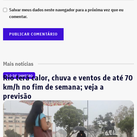
Salvar meus dados neste navegador para a próxima vez que eu
comentar.
Mais notícias
Rio terá calor, chuva e ventos de até 70
RIO DE JANEIRO
km/h no fim de semana; veja a
previsão