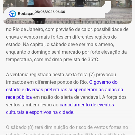
08/08/2026 06:30
Redação
O fim de semana será marcado por mudança no tempo
no Rio de Janeiro, com previsão de calor, possibilidade de
chuva e ventos mais fortes em diferentes regiões do
estado. Na capital, o sábado deve ser mais ameno,
enquanto o domingo será marcado por forte elevação da
temperatura, com máxima prevista de 36°C.
A ventania registrada nesta sexta-feira (7) provocou
impactos em diferentes pontos do Rio.
O governo do
estado e diversas prefeituras suspenderam as aulas da
rede pública
em razão do alerta de vendaval. A força dos
ventos também levou ao
cancelamento de eventos
culturais e esportivos na cidade.
O sábado (8) terá diminuição do risco de ventos fortes no
estado. As rajadas devem ficar entre 40 km/h e 50 km/h