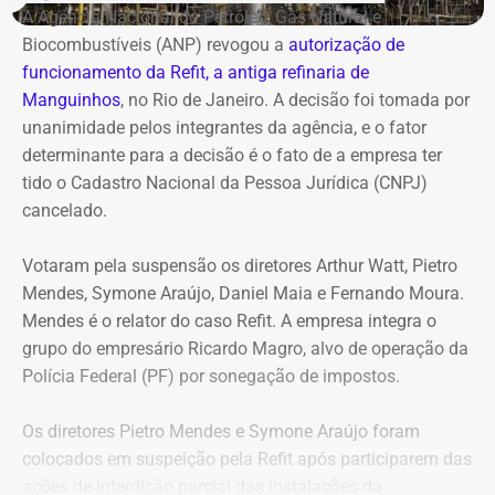
Antonio Rueda declara Mercedes de
A Agência Nacional do Petróleo, Gás Natural e
R$ 2,35 milhões
Biocombustíveis (ANP) revogou a
autorização de
funcionamento da Refit, a antiga refinaria de
Entre os bens declarados também estão um Mercedes-
Manguinhos
, no Rio de Janeiro. A decisão foi tomada por
Benz AMG G63, avaliado em R$ 2,35 milhões, um
unanimidade pelos integrantes da agência, e o fator
Volkswagen Passat de R$ 115 mil, R$ 709 mil em “bens
determinante para a decisão é o fato de a empresa ter
móveis de uso pessoal” e R$ 35 mil em dinheiro em
tido o Cadastro Nacional da Pessoa Jurídica (CNPJ)
espécie.
cancelado.
Votaram pela suspensão os diretores Arthur Watt, Pietro
Mendes, Symone Araújo, Daniel Maia e Fernando Moura.
Mendes é o relator do caso Refit. A empresa integra o
grupo do empresário Ricardo Magro, alvo de operação da
Polícia Federal (PF) por sonegação de impostos.
Os diretores Pietro Mendes e Symone Araújo foram
colocados em suspeição pela Refit após participarem das
ações de interdição parcial das instalações da