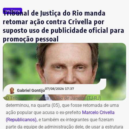
Julio Lopes
R$ 210.642,00*
Tribunal de Justiça do Rio manda
POLÍTICA
Dr. Luizinho
R$ 150.000,00
retomar ação contra Crivella por
Leniel Borel
R$ 104.500,00
suposto uso de publicidade oficial para
*Valor correspondente à soma de R$ 122.642,00 em espécie
promoção pessoal
convertidos de dólar e R$ 88.000,00 em reais declarados em dinheiro
vivo.
Os dados são públicos e ficam disponíveis para consulta
no sistema DivulgaCandContas, do TSE.
07/08/2026 17:37
Gabriel Gontijo
O Tribunal de Justiça do Rio de Janeiro (TJ-RJ)
determinou, na quarta (05), que fosse retomada de uma
ação popular que acusa o ex-prefeito
Marcelo Crivella
(Republicanos),
e também ex-integrantes que fizeram
parte da equipe de administração dele, de usar a estrutura