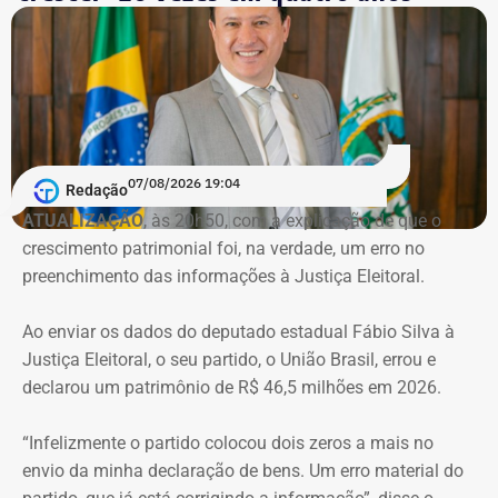
esquema de desvios de recursos públicos durante a
pandemia de Covid-19. Conforme a denúncia do MP, uma
empresa ligada ao empresário teria sido utilizada em
Declaração de bens do deputado Rafael Nobre em 2022 — Foto:
movimentações financeiras investigadas no caso.
Reprodução/Divulgacand
07/08/2026 19:04
Redação
ATUALIZAÇÃO
, às 20h50, com a explicação de que o
crescimento patrimonial foi, na verdade, um erro no
Imóvel de Eduardo Bolsonaro será leiloado por um valor 36% menor ao que
preenchimento das informações à Justiça Eleitoral.
vale originalmente — Foto: REprodução/Google Maps.
O apartamento que vai à leilão fica na Avenida Pasteu e
Ao enviar os dados do deputado estadual Fábio Silva à
tem cerca de 101 metros quadrados. O imóvel se
Justiça Eleitoral, o seu partido, o União Brasil, errou e
encontra no terceiro andar de um edifício de frente para a
declarou um patrimônio de R$ 46,5 milhões em 2026.
Baía de Guanabara.
“Infelizmente o partido colocou dois zeros a mais no
A Caixa Econômica tentou intimar pessoalmente o ex-
envio da minha declaração de bens. Um erro material do
deputado federal. Mas como não conseguiu localizá-lo,