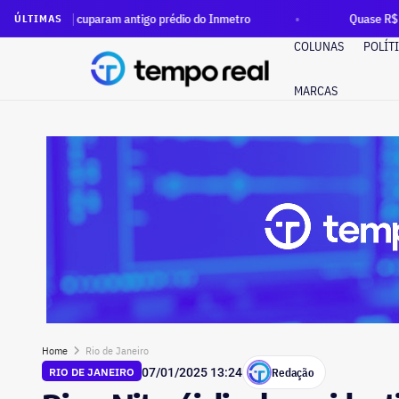
uparam antigo prédio do Inmetro
Quase R$ 12 milhões em din
ÚLTIMAS
COLUNAS
POLÍT
MARCAS
Home
Rio de Janeiro
Redação
RIO DE JANEIRO
07/01/2025 13:24