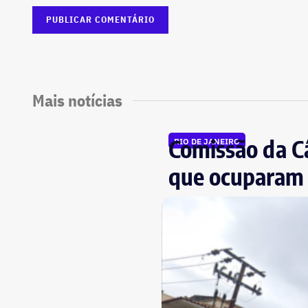
Mais notícias
Comissão da Câ
RIO DE JANEIRO
que ocuparam 