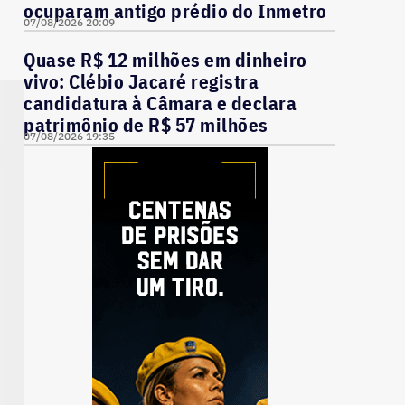
ocuparam antigo prédio do Inmetro
07/08/2026 20:09
Quase R$ 12 milhões em dinheiro
vivo: Clébio Jacaré registra
candidatura à Câmara e declara
patrimônio de R$ 57 milhões
07/08/2026 19:35