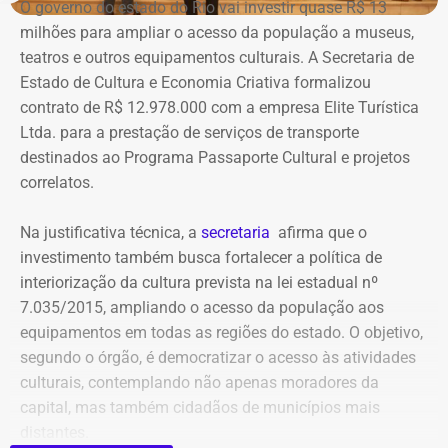
administradores atuais e anteriores, contas vinculadas,
O governo do estado do Rio vai investir quase R$ 13
meios de recuperação, contas publicitárias e dados de
milhões para ampliar o acesso da população a museus,
pagamento. Com isso, a Meta também seria obrigada a
teatros e outros equipamentos culturais. A Secretaria de
elaborar uma tabela comparativa, indicando se os perfis
Estado de Cultura e Economia Criativa formalizou
compartilham telefones, dispositivos, endereços de IP,
contrato de R$ 12.978.000 com a empresa Elite Turística
administradores, contas de anúncios, meios de
Ltda. para a prestação de serviços de transporte
pagamento ou gerenciadores de negócios.
destinados ao Programa Passaporte Cultural e projetos
correlatos.
Ação também requer anúncios e
Na justificativa técnica, a
secretaria
afirma que o
impulsionamentos e cita morte de
investimento também busca fortalecer a política de
criança como exemplo de fake news
interiorização da cultura prevista na lei estadual nº
7.035/2015, ampliando o acesso da população aos
As 31 publicações relacionadas pela prefeitura tratam de
equipamentos em todas as regiões do estado. O objetivo,
assuntos diversos. A lista inclui manchetes sobre prisões
segundo o órgão, é democratizar o acesso às atividades
na Assembleia Legislativa, supostos acordos políticos,
culturais, contemplando não apenas moradores da
sucessão municipal, alterações no Fundo Municipal do
capital, mas também cidadãos de municípios mais
Meio Ambiente, royalties, regularização fundiária,
distantes.