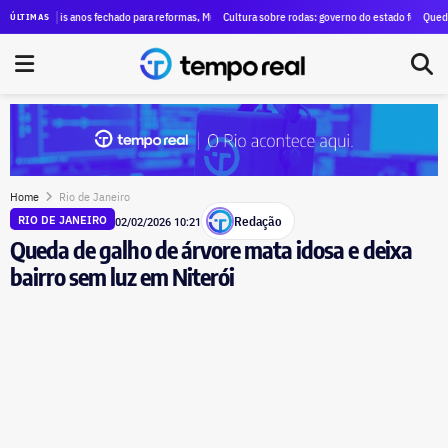
s no Instagram e pede a identificação dos administradores das páginas
seis anos fechado para reformas, Museu Nacional de Belas Artes, no Centro do Rio, reabre três 
Cultura sobre rodas: governo do estado fecha contrato de R
Queda de helicó
ÚLTIMAS
Home
Rio de Janeiro
Redação
RIO DE JANEIRO
02/02/2026 10:21
Queda de galho de árvore mata idosa e deixa
bairro sem luz em Niterói