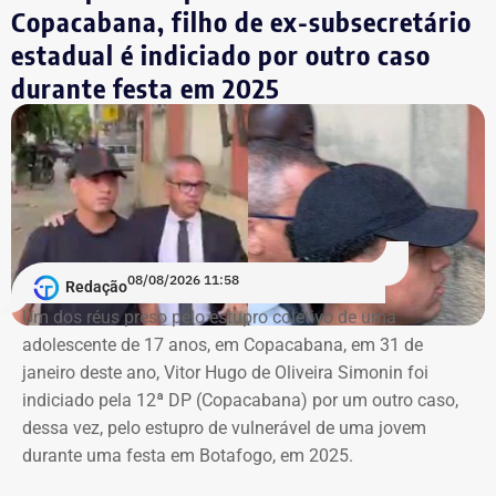
A prefeitura pediu que a multa seja aplicada
Copacabana, filho de ex-subsecretário
separadamente de acordo com o perfil, publicação,
estadual é indiciado por outro caso
campanha ou conjunto de dados.
durante festa em 2025
No julgamento definitivo, o município pretende obter a
remoção permanente dos conteúdos considerados
ilícitos, a desativação das contas comprovadamente
falsas ou utilizadas continuamente para ilegalidades e a
exclusão de cópias idênticas das publicações.
A ação também busca obrigar os responsáveis a publicar
08/08/2026 11:58
Redação
correções ou retratações por pelo menos 30 dias, além de
Um dos réus preso pelo estupro coletivo de uma
ressarcir os custos que a prefeitura afirma ter suportado
adolescente de 17 anos, em Copacabana, em 31 de
para responder às informações questionadas.
janeiro deste ano, Vitor Hugo de Oliveira Simonin foi
indiciado pela 12ª DP (Copacabana) por um outro caso,
O valor desses danos não foi calculado. O município
dessa vez, pelo estupro de vulnerável de uma jovem
pede ainda indenização por dano moral coletivo, também
durante uma festa em Botafogo, em 2025.
sem indicar a quantia. Apesar da dimensão das