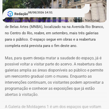
pseudojornalística” e suspeita de
“repetição” no Instagram
08/08/2026 14:51
Redação
Após seis anos fechado para reformas
, o Museu Nacional
Em um anexo de 36 páginas, o município relacionou 31
de Belas Artes (MNBA), localizado na
na Avenida Rio Branco,
publicações, sendo a maior parte — 14 conteúdos —
no Centro do Rio, re
abre, em setembro, mais três galerias
atribuída ao perfil @buziosnuecru. Outras seis são do
@buziosinformacoes, quatro do @acorda_buziosrj, duas
para o público.
O espaço segue em obras e a reabertura
do @fofoca_na_calcada e as demais estão distribuídas
completa está prevista para o fim deste ano.
entre as outras páginas.
Mas, para quem deseja matar a saudade do espaço, já é
Na petição inicial, a gestão municipal afirma que os perfis
possível voltar a visitar parte do acervo. A reabertura das
empregam “estética pseudojornalística”, manchetes
galerias amplia as áreas disponíveis ao público e permite
conclusivas, memes, montagens e acusações por
um reencontro gradual com o museu. Enquanto as
associação para repercutir temas relacionados a
intervenções continuam, os visitantes podem aproveitar a
hospitais, contratos, obras, programas públicos e agentes
programação e conhecer as exposições que já estão
municipais. Além disso, o Executivo também alerta que a
abertas à visitação.
“repetição sincronizada” de narrativas parecidas entre
contas diferentes poderia produzir uma aparência
A Galeria de Moldagens 1 é um dos espaços que voltam