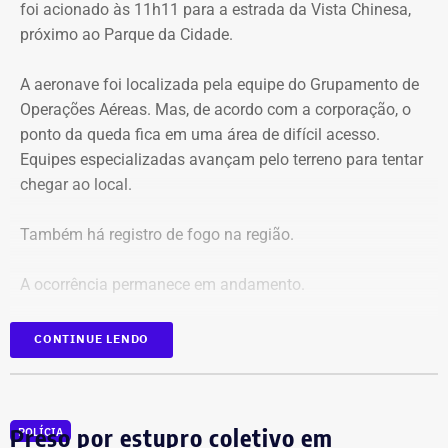
foi acionado às 11h11 para a estrada da Vista Chinesa,
próximo ao Parque da Cidade.
O pedido de Búzios à Justiça
A aeronave foi localizada pela equipe do Grupamento de
Em caráter urgente, antes da apresentação da defesa das
Operações Aéreas. Mas, de acordo com a corporação, o
empresas, a prefeitura solicitou:
ponto da queda fica em uma área de difícil acesso.
Equipes especializadas avançam pelo terreno para tentar
Preservação integral dos registros dos nove perfis;
chegar ao local.
Entrega dos dados de titulares e administradores;
Identificação de anunciantes e financiadores;
Também há registro de fogo na região.
Cruzamento técnico das informações das contas;
Retirada das publicações relacionadas no processo;
A ocorrência permanece em andamento.
Interrupção de anúncios e impulsionamentos;
Suspensão temporária de contas que não fossem
*Em atualização
CONTINUE LENDO
vinculadas a pessoas autênticas;
Proibição de distribuição paga por contas ainda não
identificadas;
Multa diária de R$ 50 mil por obrigação descumprida.
Preso por estupro coletivo em
POLÍCIA