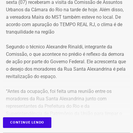
sexta (07) receberam a visita da Comissão de Assuntos
Urbanos da Câmara do Rio na tarde de hoje. Além disso,
a vereadora Maíra do MST também esteve no local. De
acordo com apuração do TEMPO REAL RJ, o clima é de
tranquilidade na região
Segundo o técnico Alexandre Rinaldi, integrante da
Comissão, o que acontece no prédio é reflexo da demora
de ação por parte do Governo Federal. Ele acrescenta que
o desejo dos moradores da Rua Santa Alexandrina é pela
revitalização do espaço.
“Antes da ocupação, foi feita uma reunião entre os
moradores da Rua Santa Alexandrina junto com
representantes da Prefeitura do Rio e da
Superintendência de Patrimônio da União para limpar o
terreno até passar para o Arquivo Nacional. Mas o
CONTINUE LENDO
Governo Federal demorou tanto para agir que hoje