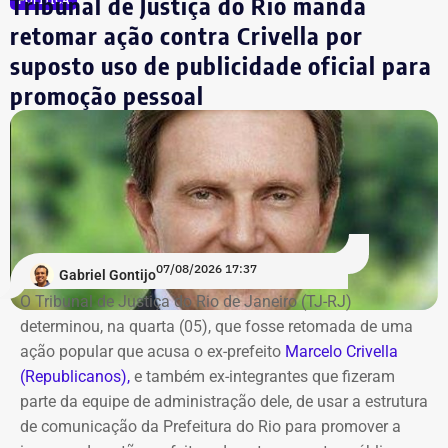
Tribunal de Justiça do Rio manda
Dr. Luizinho
R$ 150.000,00
retomar ação contra Crivella por
Leniel Borel
R$ 104.500,00
suposto uso de publicidade oficial para
*Valor correspondente à soma de R$ 122.642,00 em espécie
promoção pessoal
convertidos de dólar e R$ 88.000,00 em reais declarados em dinheiro
vivo.
Os dados são públicos e ficam disponíveis para consulta
no sistema DivulgaCandContas, do TSE.
07/08/2026 17:37
Gabriel Gontijo
O Tribunal de Justiça do Rio de Janeiro (TJ-RJ)
determinou, na quarta (05), que fosse retomada de uma
ação popular que acusa o ex-prefeito
Marcelo Crivella
(Republicanos),
e também ex-integrantes que fizeram
parte da equipe de administração dele, de usar a estrutura
de comunicação da Prefeitura do Rio para promover a