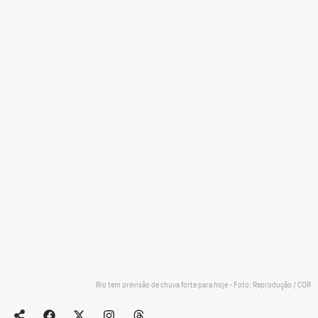
Rio tem previsão de chuva forte para hoje - Foto: Reprodução / COR