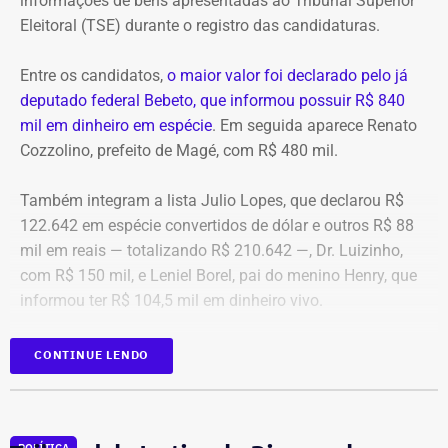
informações de bens apresentadas ao Tribunal Superior
Eleitoral (TSE) durante o registro das candidaturas.
*Com informações do blog do Octávio Guedes, do portal
g1
Entre os candidatos,
o maior valor foi declarado pelo já
deputado federal Bebeto, que informou possuir R$ 840
mil em dinheiro em espécie
. Em seguida aparece Renato
Cozzolino, prefeito de Magé, com R$ 480 mil.
Também integram a lista Julio Lopes, que declarou R$
122.642 em espécie convertidos de dólar e outros R$ 88
mil em reais — totalizando R$ 210.642 —, Dr. Luizinho,
com R$ 150 mil, e Leniel Borel, pai do menino Henry, que
informou ter R$ 104,5 mil em dinheiro vivo.
Candidato
Valor declarado em
CONTINUE LENDO
Bebeto
R$ 840.000,00
Renato Cozzolino
R$ 480.000,00
Julio Lopes
R$ 210.642,00*
POLÍTICA