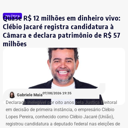
aconteceu essa ocupação. O desejo dos moradores daqui
é pela revitalização do prédio com essa nova função”,
Quase R$ 12 milhões em dinheiro vivo:
POLÍTICA
comentou.
Clébio Jacaré registra candidatura à
Câmara e declara patrimônio de R$ 57
Integrante de movimento afirma que
milhões
ocupação aconteceu após quatro
despdejos
Integrante do Movimento de Luta nos Bairros, Vilas e
Favelas (MLB), dona Enita afirmou que o grupo de
ocupantes chegou ao atual prédio depois de sofrer quatro
despejos.
07/08/2026 19:35
Gabriele Maia
Declarado inelegível por oito anos pela Justiça Eleitoral
“Nós já sofremos quatro despejos. O objetivo da
em decisão de primeira instância, o empresário Clébio
ocupação é justamente dar ao imóvel uma função social
Lopes Pereira, conhecido como Clébio Jacaré (União),
que atenda as necessidades básicas das famílias. Desde
registrou candidatura a deputado federal nas eleições de
que eu entrei no MLB nunca faltou comida. Só o que falta