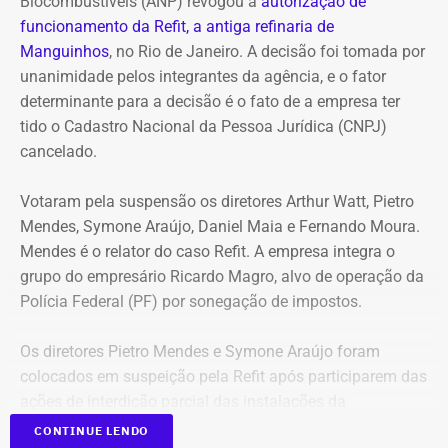
R$ 2,35 milhões
Biocombustíveis (ANP) revogou a
autorização de
funcionamento da Refit, a antiga refinaria de
Entre os bens declarados também estão um Mercedes-
Manguinhos
, no Rio de Janeiro. A decisão foi tomada por
Benz AMG G63, avaliado em R$ 2,35 milhões, um
unanimidade pelos integrantes da agência, e o fator
Volkswagen Passat de R$ 115 mil, R$ 709 mil em “bens
determinante para a decisão é o fato de a empresa ter
móveis de uso pessoal” e R$ 35 mil em dinheiro em
tido o Cadastro Nacional da Pessoa Jurídica (CNPJ)
espécie.
cancelado.
Votaram pela suspensão os diretores Arthur Watt, Pietro
Mendes, Symone Araújo, Daniel Maia e Fernando Moura.
Mendes é o relator do caso Refit. A empresa integra o
grupo do empresário Ricardo Magro, alvo de operação da
Polícia Federal (PF) por sonegação de impostos.
Os diretores Pietro Mendes e Symone Araújo foram
colocados em suspeição pela Refit após participarem das
ações de interdição parcial das instalações da
companhia em setembro de 2025.
CONTINUE LENDO