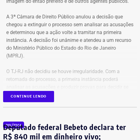
imagem do então prefeito e de outros agentes públicos.
A 3ª Câmara de Direito Público anulou a decisão que
chegou a extinguir o processo sem analisar as acusações
e determinou que a ação volte a tramitar na primeira
instância. A decisão foi unânime e atendeu a um recurso
do Ministério Público do Estado do Rio de Janeiro
(MPRJ).
O TJ-RJ não decidiu se houve irregularidade. Com a
retomada do processo, a primeira instância poderá
analisar as acusações e produzir provas para decidir se
houve uso indevido da publicidade oficial.
CONTINUE LENDO
Advogado apresentou Ação Popular
Deputado federal Bebeto declara ter
POLÍTICA
A ação popular, apresentada pelo advogado Fernando
R$ 840 mil em dinheiro vivo;
Lyra Reis, aléga que a gestão Crivella usou perfis oficiais