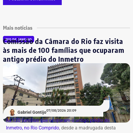
Mais notícias
Comissão da Câmara do Rio faz visita
RIO DE JANEIRO
às mais de 100 famílias que ocuparam
antigo prédio do Inmetro
07/08/2026 20:09
Gabriel Gontijo
As 120 famílias que ocuparam o antigo prédio do
Inmetro, no Rio Comprido
, desde a madrugada desta