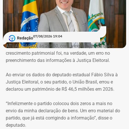
pandemia de Covid-19. Conforme a denúncia do MP, uma
empresa ligada ao empresário teria sido utilizada em
movimentações financeiras investigadas no caso.
Declaração de bens do deputado Rafael Nobre em 2022 — Foto:
Reprodução/Divulgacand
07/08/2026 19:04
Redação
ATUALIZAÇÃO
, às 20h50, com a explicação de que o
crescimento patrimonial foi, na verdade, um erro no
Imóvel de Eduardo Bolsonaro será leiloado por um valor 36% menor ao que
preenchimento das informações à Justiça Eleitoral.
vale originalmente — Foto: REprodução/Google Maps.
Ao enviar os dados do deputado estadual Fábio Silva à
O apartamento que vai à leilão fica na Avenida Pasteu e
Justiça Eleitoral, o seu partido, o União Brasil, errou e
tem cerca de 101 metros quadrados. O imóvel se
declarou um patrimônio de R$ 46,5 milhões em 2026.
encontra no terceiro andar de um edifício de frente para a
Baía de Guanabara.
“Infelizmente o partido colocou dois zeros a mais no
envio da minha declaração de bens. Um erro material do
A Caixa Econômica tentou intimar pessoalmente o ex-
partido, que já está corrigindo a informação”, disse o
deputado federal. Mas como não conseguiu localizá-lo,
deputado.