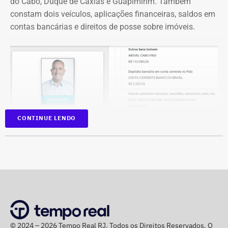
do Cabo, Duque de Caxias e Guapimirim. Também
constam dois veículos, aplicações financeiras, saldos em
contas bancárias e direitos de posse sobre imóveis.
CONTINUE LENDO
Na disputa de 2022, quando foi eleito para a Câmara dos
Deputados, o parlamentar havia informado R$
1.065.439,98 em bens. Na época, mantinha R$ 50 mil em
© 2024 – 2026 Tempo Real RJ. Todos os Direitos Reservados. O