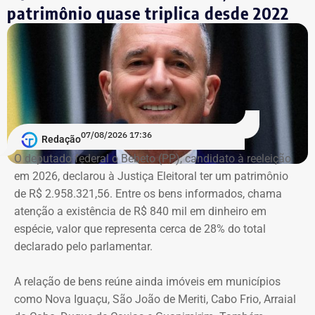
patrimônio quase triplica desde 2022
da prefeitura em redes sociais, no Diário Oficial do
Município e em outros canais institucionais para divulgar
conteúdos que, segundo ação, iam além da informação
do poder público e promoviam pessoalmente o então
prefeito e integrantes do governo.
A acusação afirma que esses canais passaram a
07/08/2026 17:36
apresentar Crivella como responsável direto por obras,
Redação
serviços e programas públicos. Um exemplo disso,
O deputado federal o Bebeto (PP), candidato à reeleição
segundo a Ação Popular, foram as publicações em que
em 2026, declarou à Justiça Eleitoral ter um patrimônio
Crivella aparece anunciando entregas de obras e
de R$ 2.958.321,56. Entre os bens informados, chama
reformas de praças, além de mensagens em primeira
atenção a existência de R$ 840 mil em dinheiro em
pessoa, como: “Estamos aqui recuperando os aparelhos
espécie, valor que representa cerca de 28% do total
da praça”.
declarado pelo parlamentar.
*Com informações do g1
A relação de bens reúne ainda imóveis em municípios
como Nova Iguaçu, São João de Meriti, Cabo Frio, Arraial