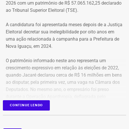
2026 com um patrimônio de R$ 57.065.162,25 declarado
mesmo é um teto, um lar para morar. Queremos fazer
ao Tribunal Superior Eleitoral (TSE).
valer um direito constitucional que nunca foi cumprido”
A candidatura foi apresentada meses depois de a Justiça
A Central de Movimentos Populares do Rio de Janeiro
Eleitoral decretar sua inelegibilidade por oito anos em
(CMPRJ) emitiu nota de apoio e solidariedade e lembrou
uma ação relacionada à campanha para a Prefeitura de
que as famílias lutam há anos pelo direito à moradia com
Nova Iguaçu, em 2024.
organização e resistência.
O patrimônio informado neste ano representa um
“Sabemos que a moradia é a base de tudo. Quando um
crescimento expressivo em relação às eleições de 2022,
movimento ocupa um imóvel abandonado ou
quando Jacaré declarou cerca de R$ 16 milhões em bens
subutilizado, mais do que dar um teto, o que já é
ao disputar, pela primeira vez, uma vaga na Câmara dos
fundamental, ele devolve esperança e perspectiva de vida
Deputados. No mesmo ano, o empresário foi preso
para centenas de pessoas, sobretudo para as crianças”,
durante a Operação Apanthropía, deflagrada pelo
destacou.
Ministério Público do Rio de Janeiro (MPRJ), que
CONTINUE LENDO
investigou um esquema de corrupção na Prefeitura de
Moradores da Rua Santa Alexandrina
Itatiaia, no Sul Fluminense.
opinam sobre ocupação