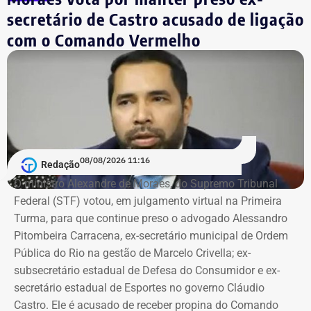
secretário de Castro acusado de ligação
momentos da festa. Segundo os depoimentos, ela teria
contado, aos prantos, o que havia acontecido.
com o Comando Vermelho
A adolescente reconheceu formalmente Vitor Hugo.
Segundo o relatório final do inquérito, há “robustos
indícios de autoria” contra ele.
Investigado em um terceiro caso
08/08/2026 11:16
Redação
Vitor Hugo também é alvo de outra investigação. Em
O ministro Alexandre de Moraes, do Supremo Tribunal
julho, a Delegacia de Atendimento à Mulher (Deam) da
Federal (STF) votou, em julgamento virtual na Primeira
Zona Sul instaurou um inquérito após receber do
Turma, para que continue preso o advogado Alessandro
Ministério Público do Rio (MPRJ) uma notícia de fato que
Pitombeira Carracena, ex-secretário municipal de Ordem
apontava um possível estupro contra uma adolescente de
Pública do Rio na gestão de Marcelo Crivella; ex-
17 anos durante o pré-carnaval deste ano.
subsecretário estadual de Defesa do Consumidor e ex-
secretário estadual de Esportes no governo Cláudio
A investigação está em andamento e tramita sob sigilo.
Castro. Ele é acusado de receber propina do Comando