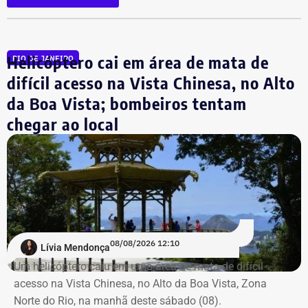
Helicóptero cai em área de mata de
RIO DE JANEIRO
difícil acesso na Vista Chinesa, no Alto
da Boa Vista; bombeiros tentam
chegar ao local
08/08/2026 12:10
Lívia Mendonça
Um helicóptero caiu em uma área de mata de difícil
acesso na Vista Chinesa, no Alto da Boa Vista, Zona
Norte do Rio, na manhã deste sábado (08).