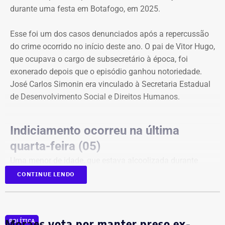
durante uma festa em Botafogo, em 2025.
Esse foi um dos casos denunciados após a repercussão
do crime ocorrido no início deste ano. O pai de Vitor Hugo,
que ocupava o cargo de subsecretário à época, foi
exonerado depois que o episódio ganhou notoriedade.
José Carlos Simonin era vinculado à Secretaria Estadual
de Desenvolvimento Social e Direitos Humanos.
Indiciamento ocorreu na última
quarta-feira (05)
Uma menor de idade, que estava alcoolizada durante
uma festa em Botafogo, na Zona Sul do Rio, disse que
CONTINUE LENDO
Vitor Hugo a forçou a fazer sexo oral, apesar de ela ter
dito repetidamente que não queria.
A delegacia ouviu testemunhas, que relataram que ele
Moraes vota por manter preso ex-
POLÍTICA
tentou tocar a vítima sem consentimento em diferentes