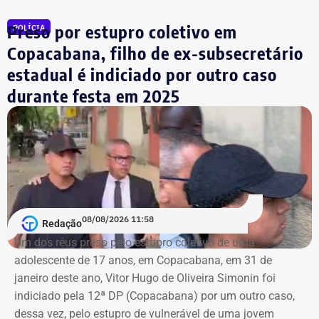
Preso por estupro coletivo em
POLÍCIA
Copacabana, filho de ex-subsecretário
estadual é indiciado por outro caso
durante festa em 2025
08/08/2026 11:58
Redação
Um dos réus preso pelo estupro coletivo de uma
adolescente de 17 anos, em Copacabana, em 31 de
janeiro deste ano, Vitor Hugo de Oliveira Simonin foi
indiciado pela 12ª DP (Copacabana) por um outro caso,
dessa vez, pelo estupro de vulnerável de uma jovem