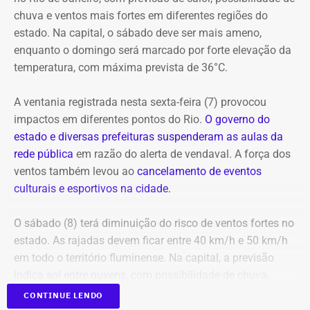
apresentações gratuitas ao ar livre ao longo do dia. O
chuva e ventos mais fortes em diferentes regiões do
festival também conta com espetáculos a preços
estado. Na capital, o sábado deve ser mais ameno,
populares (R$ 20 a inteira) nos teatros Carlos Gomes,
enquanto o domingo será marcado por forte elevação da
Nelson Rodrigues e João Caetano, além do Espaço
temperatura, com máxima prevista de 36°C.
Tápias. A programação completa e os ingressos para as
salas fechadas estão disponíveis no site do evento.
A ventania registrada nesta sexta-feira (7) provocou
impactos em diferentes pontos do Rio.
O governo do
estado e diversas prefeituras suspenderam as aulas da
rede pública
em razão do alerta de vendaval. A força dos
ventos também levou ao
cancelamento de eventos
Em outubro do mesmo ano, foi a vez de o próprio André
culturais e esportivos na cidade.
Marinho pedir para sair.
O sábado (8) terá diminuição do risco de ventos fortes no
A exoneração, assinada no dia 23, encerrou a passagem
estado. As rajadas devem ficar entre 40 km/h e 50 km/h
do rapaz pela Prefeitura do Rio.
em todo o território fluminense. Na capital, a previsão
indica sol entre nuvens, com possibilidade de chuva,
temperaturas entre 20°C e 31°C e ventos fracos na maior
CONTINUE LENDO
Festival Dança em Trânsito tem apresentações ao ar livre — Foto:
parte do dia.