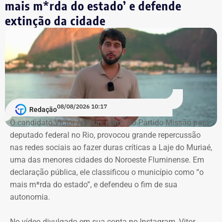
mais m*rda do estado’ e defende
Pedido da defesa de Carracena
extinção da cidade
O voto de Moraes foi dado no julgamento virtual de um
pedido da defesa de Carracena. Além da liberdade do ex-
secretário, os advogados querem que sejam
consideradas ilícitas provas encontradas pelas
investigações no celular do advogado. A alegação aponta
que os dados foram extraídos do aparelho sem o
acompanhamento de representantes da OAB e dos
08/08/2026 10:17
Redação
advogados de defesa.
O candidato Victor Antoun, nome do Partido Missão para
deputado federal no Rio, provocou grande repercussão
Moraes, porém, afastou a alegação de que teria havido
nas redes sociais ao fazer duras críticas a Laje do Muriaé,
violação da cadeia de custódia das provas. Segundo o
uma das menores cidades do Noroeste Fluminense. Em
ministro, não existem “quaisquer indícios ou evidências
declaração pública, ele classificou o município como “o
concretas” que sustentem essa possibilidade. Ele
mais m*rda do estado”, e defendeu o fim de sua
também descartou a hipótese de que o sigilo das
autonomia.
comunicações profissionais de Alessandro Carracena, na
condição de advogado, tenha sido comprometido.
No vídeo divulgado em sua conta no Instagram, Vitor