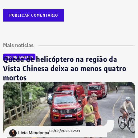
Mais notícias
Queda de helicóptero na região da
RIO DE JANEIRO
Vista Chinesa deixa ao menos quatro
mortos
08/08/2026 12:31
Lívia Mendonça