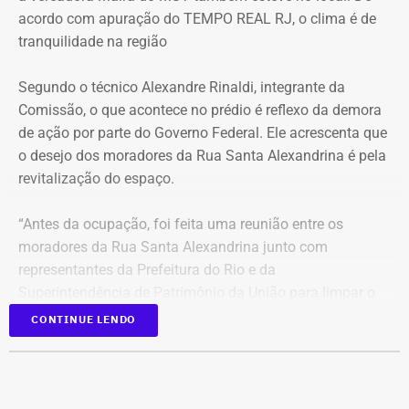
acordo com apuração do TEMPO REAL RJ, o clima é de
indica sol entre nuvens durante o dia, com aumento da
tranquilidade na região
nebulosidade e possibilidade de pancadas de chuva à
noite.
Segundo o técnico Alexandre Rinaldi, integrante da
Comissão, o que acontece no prédio é reflexo da demora
A mudança ocorre com o afastamento da frente fria que
de ação por parte do Governo Federal. Ele acrescenta que
atuou sobre o estado e a aproximação de um novo
o desejo dos moradores da Rua Santa Alexandrina é pela
sistema.
revitalização do espaço.
Com informações do Climatempo.
“Antes da ocupação, foi feita uma reunião entre os
moradores da Rua Santa Alexandrina junto com
representantes da Prefeitura do Rio e da
Superintendência de Patrimônio da União para limpar o
terreno até passar para o Arquivo Nacional. Mas o
CONTINUE LENDO
Governo Federal demorou tanto para agir que hoje
aconteceu essa ocupação. O desejo dos moradores daqui
é pela revitalização do prédio com essa nova função”,
comentou.