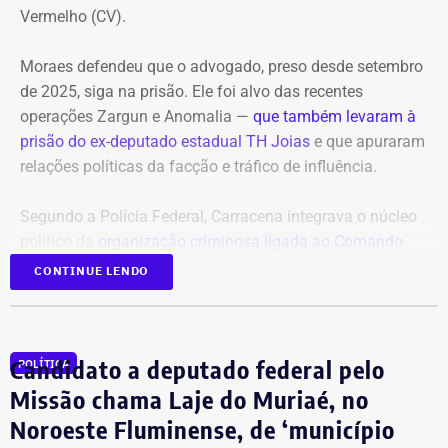
Vermelho (CV).
A audiência do caso de estupro coletivo em Copacabana,
que ocorreria na sexta-feira (07), foi adiada para a
Moraes defendeu que o advogado, preso desde setembro
próxima quinta-feira (13).
de 2025, siga na prisão. Ele foi alvo das recentes
operações Zargun e Anomalia —
que também levaram à
Com informações do portal “g1”.
prisão do ex-deputado estadual TH Joias
e que apuraram
relações políticas da facção e tráfico de influência.
Segundo a Polícia Federal, Carracena integrava o núcleo
político da
organização criminosa ligada ao Comando
Vermelho
e repassava informações privilegiadas sobre
CONTINUE LENDO
operações policiais em áreas comandadas pela facção.
Ainda segundo as investigações, o traficante Gabriel Dias
Candidato a deputado federal pelo
POLÍTICA
de Oliveira, o “Índio do Lixão”, apontado como um dos
chefes do CV, mantinha contato direto com o advogado.
Missão chama Laje do Muriaé, no
Noroeste Fluminense, de ‘município