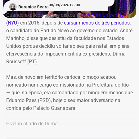
08/08/2026 08:00
Berenice Seara
empreendedorismo, lançamentos de livros e debates
O candidato termina o vídeo com um pedido aos
Quando explicou porque deixou a
New York University
sobre carnaval e memória
seguidores: “Agora faça esse vídeo chegar em Laje do
(NYU)
em 2016, depois de
cursar menos de três períodos,
Muriaé”.
o candidato do Partido Novo ao governo do estado, André
O destaque musical fica por conta das apresentações de
Marinho, disse que desistiu da faculdade nos Estados
Marina Iris e do tradicional grupo Terreiro de Crioulo, além
A estratégia coloca o pequeno município do Noroeste
Unidos porque decidiu voltar ao seu país natal, em plena
de homenagens emocionantes a Teresa Cristina, Milton
Fluminense no centro de uma provocação eleitoral
efervescência do impeachment da ex-presidente Dilma
Manhães e ao mestre Candeia. A entrada é franca e com
incomum: ao invés de prometer levar recursos ou
Rousseff (PT).
classificação livre.
investimentos para a cidade, o candidato defende que ela
simplesmente deixe de existir.
Mas, de novo em território carioca, o moço acabou
nomeado num cargo comissionado na Prefeitura do Rio
— que, na época, era comandada por ninguém menos que
Eduardo Paes (PSD), hoje o seu maior adversário na
corrida pelo Palácio Guanabara.
E velho aliado de Dilma.