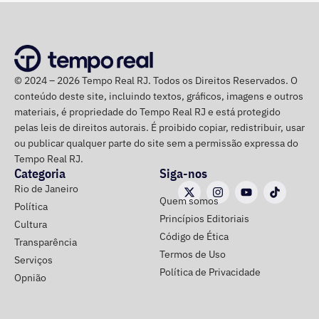
Integrante de movimento afirma que
ocupação aconteceu após quatro
© 2024 – 2026 Tempo Real RJ. Todos os Direitos Reservados. O
despdejos
conteúdo deste site, incluindo textos, gráficos, imagens e outros
materiais, é propriedade do Tempo Real RJ e está protegido
Integrante do Movimento de Luta nos Bairros, Vilas e
pelas leis de direitos autorais. É proibido copiar, redistribuir, usar
Favelas (MLB), dona Enita afirmou que o grupo de
ou publicar qualquer parte do site sem a permissão expressa do
Tempo Real RJ.
ocupantes chegou ao atual prédio depois de sofrer quatro
Categoria
Siga-nos
despejos.
Rio de Janeiro
Quem somos
Política
“Nós já sofremos quatro despejos. O objetivo da
Princípios Editoriais
Cultura
ocupação é justamente dar ao imóvel uma função social
Código de Ética
Transparência
que atenda as necessidades básicas das famílias. Desde
Termos de Uso
Serviços
que eu entrei no MLB nunca faltou comida. Só o que falta
Política de Privacidade
Opnião
mesmo é um teto, um lar para morar. Queremos fazer
valer um direito constitucional que nunca foi cumprido”