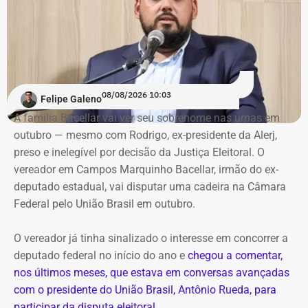
basicamente da prefeitura, citando ainda a baixa geração
de empregos e que “zero por cento da cidade tem
cobertura de esgoto”.
O jurista — que afirma ser o “candidato do presidente
Renan Santos — que vai disputar o posto de Presidente
08/08/2026 10:03
Felipe Galeno
da República
nas eleições de 2026 — no Rio —, também
A família Bacellar vai ver seu sobrenome nas urnas em
afirma que tentou descobrir quanto recebe o prefeito, mas
outubro — mesmo com Rodrigo, ex-presidente da Alerj,
não conseguiu porque o Portal da Transparência estava
preso e inelegível por decisão da Justiça Eleitoral. O
fora do ar.
vereador em Campos Marquinho Bacellar, irmão do ex-
deputado estadual, vai disputar uma cadeira na Câmara
Oficialmente, o município integra o Noroeste Fluminense
Federal pelo União Brasil em outubro.
e tinha população estimada em 7.584 habitantes até o
ano passado. O PIB per capita registrado pelo IBGE foi de
O vereador já tinha sinalizado o interesse em concorrer a
R$ 28.435,51 em 2023. Em 2024, a prefeitura
deputado federal no início do ano e
chegou a comentar,
contabilizou R$ 97,4 milhões em receitas brutas.
nos últimos meses, que estava em conversas avançadas
com o presidente do União Brasil, Antônio Rueda, para
Dados usados no vídeo levantam
participar da disputa eleitoral
.