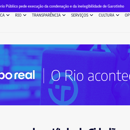
execução da condenação e da inelegibilidade de Garotinho
Ca
ICA
RIO
TRANSPARÊNCIA
SERVIÇOS
CULTURA
OP