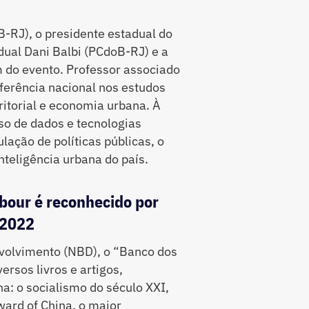
B-RJ), o presidente estadual do
dual Dani Balbi (PCdoB-RJ) e a
 do evento. Professor associado
ferência nacional nos estudos
itorial e economia urbana. À
uso de dados e tecnologias
ação de políticas públicas, o
nteligência urbana do país.
bbour é reconhecido por
 2022
volvimento (NBD), o “Banco dos
rsos livros e artigos,
a: o socialismo do século XXI,
ard of China, o maior