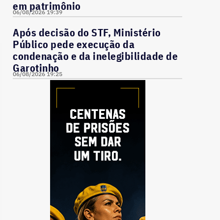
em patrimônio
06/08/2026 19:39
Após decisão do STF, Ministério
Público pede execução da
condenação e da inelegibilidade de
Garotinho
06/08/2026 19:25