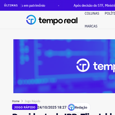
em patrimônio
Após decisão do STF, Ministério Público pede 
ÚLTIMAS
COLUNAS
POLÍT
MARCAS
Home
Jogo Rápido
Redação
JOGO RÁPIDO
24/10/2025 18:27