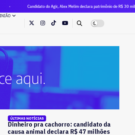
ndidato do Agir, Alex Melim declara patrimônio de R$ 30 milhões à Justiça Ele
INIÃO
ÚLTIMAS NOTÍCIAS
Dinheiro pra cachorro: candidato da
causa animal declara R$ 47 milhões