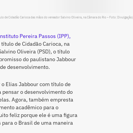
ítulo de Cidadão Carioca das mãos do vereador Salvino Oliveira, na Câmara do Rio – Foto: Divulgaçã
Instituto Pereira Passos (IPP),
 título de Cidadão Carioca, na
lvino Oliveira (PSD), o título
mpromisso do paulistano Jabbour
 de desenvolvimento.
o Elias Jabbour com título de
 a pensar o desenvolvimento do
zelas. Agora, também empresta
amento acadêmico para o
to feliz porque ele é uma figura
 para o Brasil de uma maneira