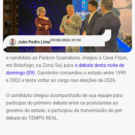
O público também poderá acompanhar a cobertura
especial do TEMPO REAL pelo Instagram do portal, com
transmissão e atualizações nos Stories. Estamos ao vivo
com o pré-debate desde às 19h.
Acompanhe pelo link.
09/08/2026 19:30
João Pedro Lima
Anthony Garotinho (Republicanos), ex-governador do Rio
e candidato ao Palácio Guanabara, chegou à Casa Firjan,
em Botafogo, na Zona Sul, para
o debate desta noite de
domingo (09)
. Garotinho comandou o estado entre 1999
e 2002 e tenta voltar ao cargo nas eleições de 2026.
O candidato chegou acompanhado de sua equipe para
participar do primeiro debate entre os postulantes ao
governo do estado, e participou da transmissão do pré-
debate do TEMPO REAL.