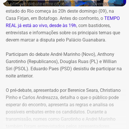
O primeiro debate entre os candidatos ao governo do
estado do Rio começa às 20h deste domingo (09), na
Casa Firjan, em Botafogo. Antes do confronto, o
TEMPO
REAL já está ao vivo, desde às 19h
, com bastidores,
entrevistas e informações sobre os principais temas que
devem marcar a disputa pelo Palácio Guanabara.
Participam do debate André Marinho (Novo), Anthony
Garotinho (Republicanos), Douglas Ruas (PL) e Willian
Siri (PSOL). Eduardo Paes (PSD) desistiu de participar na
noite anterior.
O pré-debate, apresentado por Berenice Seara, Christiano
Pinho e Carlos Andreazza, detalha o que o público pode
esperar do encontro, apresenta as regras e analisa os
possíveis embates entre os candidatos. Durante a
transmissão, nomes como Garotinho e André Marinho
também foram entrevistados pelos apresentadores.