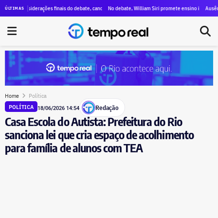
 ataques a Paes, menções a Bacellar e propostas para segurança e educação
onsiderações finais do debate, candidatos destacam propostas, citam mudanças e voltam a critica
No debate, William Siri promete ensino integral nas escolas
Ausência de Pae
ÚLTIMAS
Home
Política
Redação
POLÍTICA
18/06/2026 14:54
Casa Escola do Autista: Prefeitura do Rio
sanciona lei que cria espaço de acolhimento
para família de alunos com TEA