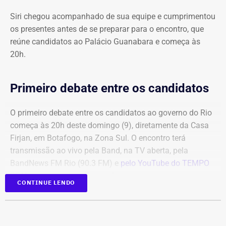
Siri chegou acompanhado de sua equipe e cumprimentou
os presentes antes de se preparar para o encontro, que
reúne candidatos ao Palácio Guanabara e começa às
20h.
Primeiro debate entre os candidatos
O primeiro debate entre os candidatos ao governo do Rio
começa às 20h deste domingo (9), diretamente da Casa
Firjan, em Botafogo, na Zona Sul. O encontro terá
transmissão ao vivo pela Band, na TV aberta, pela
BandNews FM Rio (90.3 FM) e
pelo YouTube do TEMPO
REAL
, em parceria com a emissora.
CONTINUE LENDO
Participam do debate André Marinho (Novo), Anthony
Garotinho (Republicanos), Douglas Ruas (PL) e Willian