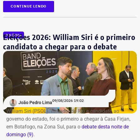
CONTINUE LENDO
Acompanhe a cobertura especial pelo YouTube e
Instagram
do TEMPO REAL.
Eleições 2026: William Siri é o primeiro
POLÍTICA
candidato a chegar para o debate
09/08/2026 19:02
João Pedro Lima
William Siri (PSOL), vereador do Rio e candidato ao
governo do estado, foi o primeiro a chegar à Casa Firjan,
em Botafogo, na Zona Sul, para o
debate desta noite de
domingo (9)
.