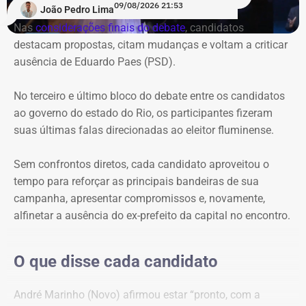
09/08/2026 21:53
João Pedro Lima
os candidatos evitaram direcionar questionamentos a
Nas
considerações finais do debate
, candidatos
Garotinho, enquanto Douglas Ruas e André Marinho
destacam propostas, citam mudanças e voltam a criticar
protagonizaram uma espécie de dobradinha, utilizando
ausência de Eduardo Paes (PSD).
suas perguntas para abrir espaço para o outro apresentar
e explicar seu plano de governo. O terceiro e último bloco
No terceiro e último bloco do debate entre os candidatos
foi
reservado às considerações finais
.
ao governo do estado do Rio, os participantes fizeram
suas últimas falas direcionadas ao eleitor fluminense.
Ausência de Paes e caso Bacellar
dominam primeiro bloco
Sem confrontos diretos, cada candidato aproveitou o
tempo para reforçar as principais bandeiras de sua
Logo na primeira rodada, a ausência de Eduardo Paes
campanha, apresentar compromissos e, novamente,
dividiu espaço com as referências ao ex-presidente da
alfinetar a ausência do ex-prefeito da capital no encontro.
Assembleia Legislativa do Rio (Alerj), Rodrigo Bacellar,
que está preso por suspeita de vazar uma operação
O que disse cada candidato
policial.
André Marinho (Novo) afirmou estar “pronto, com a
A primeira menção a Bacellar foi feita por William Siri