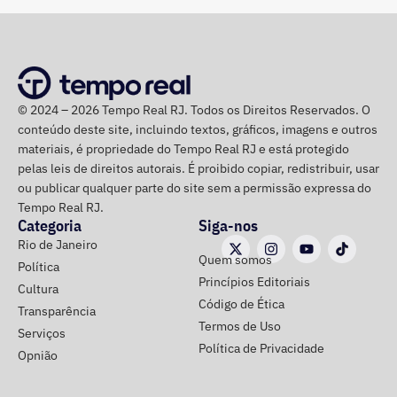
Siri (PSOL). O candidato Eduardo Paes (PSD) informou
na noite anterior que não iria comparecer.
O público também poderá acompanhar a cobertura
especial do TEMPO REAL pelo Instagram do portal, com
© 2024 – 2026 Tempo Real RJ. Todos os Direitos Reservados. O
transmissão e atualizações nos Stories.
conteúdo deste site, incluindo textos, gráficos, imagens e outros
materiais, é propriedade do Tempo Real RJ e está protegido
pelas leis de direitos autorais. É proibido copiar, redistribuir, usar
ou publicar qualquer parte do site sem a permissão expressa do
Tempo Real RJ.
Categoria
Siga-nos
Rio de Janeiro
Quem somos
Política
Princípios Editoriais
Cultura
Código de Ética
Transparência
Termos de Uso
Serviços
Política de Privacidade
Opnião