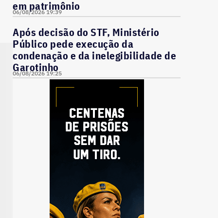
em patrimônio
06/08/2026 19:39
Após decisão do STF, Ministério
Público pede execução da
condenação e da inelegibilidade de
Garotinho
06/08/2026 19:25