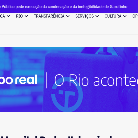
ecução da condenação e da inelegibilidade de Garotinho
Can
ICA
RIO
TRANSPARÊNCIA
SERVIÇOS
CULTURA
OP