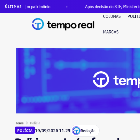
 patrimônio
Após decisão do STF, Ministério Público pede ex
ÚLTIMAS
COLUNAS
POLÍT
MARCAS
Home
Polícia
Redação
POLÍCIA
19/09/2025 11:29