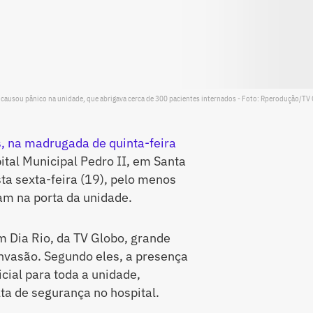
e causou pânico na unidade, que abrigava cerca de 300 pacientes internados - Foto: Rperodução/TV
, na madrugada de quinta-feira
pital Municipal Pedro II, em Santa
ta sexta-feira (19), pelo menos
iam na porta da unidade.
m Dia Rio, da TV Globo, grande
nvasão. Segundo eles, a presença
icial para toda a unidade,
ta de segurança no hospital.