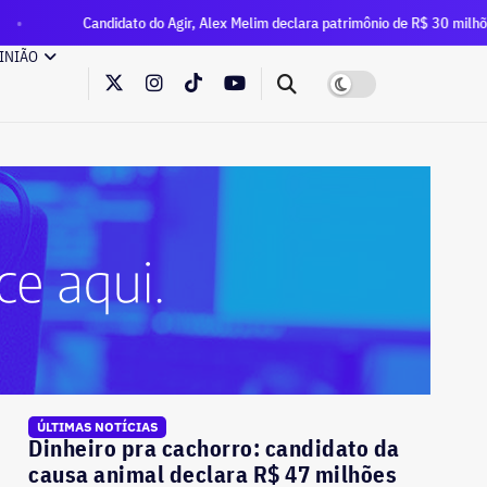
didato do Agir, Alex Melim declara patrimônio de R$ 30 milhões à Justiça Eleit
INIÃO
ÚLTIMAS NOTÍCIAS
Dinheiro pra cachorro: candidato da
causa animal declara R$ 47 milhões