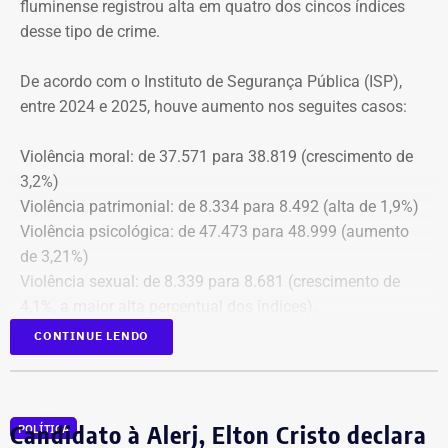
fluminense registrou alta em quatro dos cincos índices
Além disso, o tribunal aprovou a expedição de ofício com
desse tipo de crime.
cópia integral do processo ao Ministério Público do
Estado do Rio de Janeiro (MPRJ), para que avalie a
De acordo com o Instituto de Segurança Pública (ISP),
apuração de possíveis ilícitos nas esferas cível e criminal,
entre 2024 e 2025, houve aumento nos seguites casos:
e à Secretaria de Regime Próprio e Complementar do
Ministério da Previdência Social.
Violência moral: de 37.571 para 38.819 (crescimento de
3,2%)
Violência patrimonial: de 8.334 para 8.492 (alta de 1,9%)
Violência psicológica: de 47.473 para 48.999 (aumento
de 3,21%)
Violência sexual: de 8.339 para 8.681 (crescimento de
4,1%, a maior alta percentual dos índices).
A única estatística que apresentou queda foi a de
CONTINUE LENDO
violência física, que passou de 43.743 em 2024 para
43.307 registros no ano seguinte, uma baixa de 1%.
Todas as informações constam na página
ISP Mulher
.
Candidato à Alerj, Elton Cristo declara
POLÍTICA