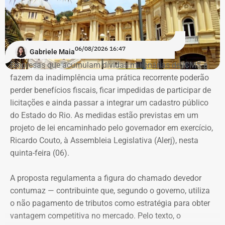
turmas exclusivamente femininas como forma de
encorajá-las.
“A ideia de dar aulas especificas para mulheres se
06/08/2026 16:47
Gabriele Maia
defenderem de casos de violência surgiu do encontro
Empresas que acumulam dívidas milionárias de ICMS e
entre a prática do esporte e a observação de uma
fazem da inadimplência uma prática recorrente poderão
demanda real do cotidiano feminino. O principal gatilho
perder benefícios fiscais, ficar impedidas de participar de
que muitas sentem é a constatação do medo. Por isso, os
Evolução do patrimônio declarado por Fred Pacheco à Justiça Eleitoral
licitações e ainda passar a integrar um cadastro público
treinamentos vão além dos socos. O foco principal é a
entre 2012 e 2026, em valores nominais e corrigidos pela inflação (IPCA) –
do Estado do Rio. As medidas estão previstas em um
consciência situacional e a capacidade de reação rápida
Tabela: Imagem gerada por IA
projeto de lei encaminhado pelo governador em exercício,
antes mesmo que o contato físico aconteça”, comenta.
Ricardo Couto, à Assembleia Legislativa (Alerj), nesta
Apesar da recuperação, o valor ainda está 16,3% abaixo,
quinta-feira (06).
em termos nominais, do pico registrado em 2022.
Quando a comparação é feita em valores corrigidos pela
A proposta regulamenta a figura do chamado devedor
inflação, a diferença chega a 30,1%.
contumaz — contribuinte que, segundo o governo, utiliza
o não pagamento de tributos como estratégia para obter
vantagem competitiva no mercado. Pelo texto, o
Patrimônio de Fred Pacheco é