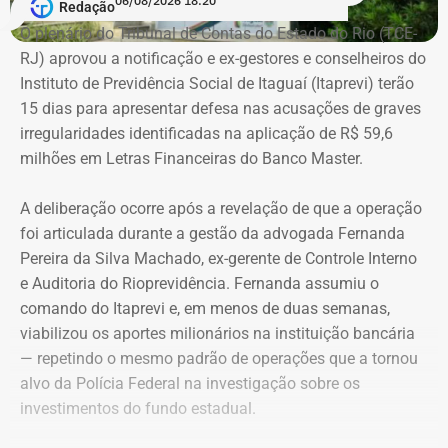
06/08/2026 18:20
Redação
Brasil, Alex Ofredi Melim aparece como representante da
O plenário do Tribunal de Contas do Estado do Rio (TCE-
Melim Corretora de Seguros Ltda., empresa que atua no
RJ) aprovou a notificação e ex-gestores e conselheiros do
setor de seguros e planos de saúde.
Instituto de Previdência Social de Itaguaí (Itaprevi) terão
15 dias para apresentar defesa nas acusações de graves
irregularidades identificadas na aplicação de R$ 59,6
milhões em Letras Financeiras do Banco Master.
A deliberação ocorre após a revelação de que a operação
foi articulada durante a gestão da advogada Fernanda
Pereira da Silva Machado, ex-gerente de Controle Interno
e Auditoria do Rioprevidência. Fernanda assumiu o
comando do Itaprevi e, em menos de duas semanas,
Declaração de bens de Alex Melim em 2026 — Foto:
viabilizou os aportes milionários na instituição bancária
Reprodução/Divulgacand
— repetindo o mesmo padrão de operações que a tornou
alvo da Polícia Federal na investigação sobre os
investimentos do fundo estadual.