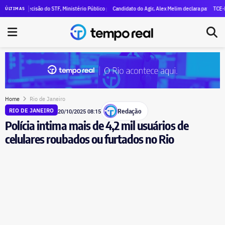
al declara R$ 47 milhões em patrimônio
 decisão do STF, Ministério Público pede execução da condenação e da inelegibilidade de Garoti
Candidato do Agir, Alex Melim declara patrimônio de R$ 30 
TCE-RJ devassa
ÚLTIMAS
Home
Rio de Janeiro
Redação
RIO DE JANEIRO
20/10/2025 08:15
Polícia intima mais de 4,2 mil usuários de
celulares roubados ou furtados no Rio