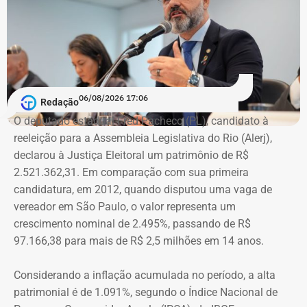
Além disso, também penso que deveria ter mais preparo
com as pessoas que trabalhem na linha de frente desse
combate. Ou seja, juízes, assistentes sociais e psicólogos
que atuem com as mulheres que são vítimas de
agressões”, argumentou.
06/08/2026 17:06
Redação
Na declaração apresentada em 2018, quando terminou a
A atriz foi a primeira mulher a receber o benefício do
O deputado estadual Fred Pacheco (PL), candidato à
eleição como suplente, Elton Cristo informou possuir três
“botão do pânico”, ferramenta criada em 2019 pela
reeleição para a Assembleia Legislativa do Rio (Alerj),
veículos, um consórcio não contemplado e depósitos em
Polícia Militar do Rio. O objeto é conectado a uma
declarou à Justiça Eleitoral um patrimônio de R$
conta corrente, totalizando R$ 378,4 mil.
tornozeleira eletrônica usada pelo agressor. Em caso de
2.521.362,31. Em comparação com sua primeira
aproximação, a central de monitoramento é acionada e
candidatura, em 2012, quando disputou uma vaga de
Quatro anos depois, nas eleições de 2022, quando voltou
entra em contato com a vítima e o agressor por telefone.
vereador em São Paulo, o valor representa um
a disputar uma vaga na Assembleia Legislativa (Alerj) e
crescimento nominal de 2.495%, passando de R$
novamente ficou como suplente, o patrimônio declarado
97.166,38 para mais de R$ 2,5 milhões em 14 anos.
saltou para R$ 1.658.540,00. Na ocasião, os bens
passaram a incluir um apartamento avaliado em R$ 560
Considerando a inflação acumulada no período, a alta
mil, uma chácara de R$ 400 mil, dois veículos que
patrimonial é de 1.091%, segundo o Índice Nacional de
somavam R$ 647,3 mil e participações societárias em