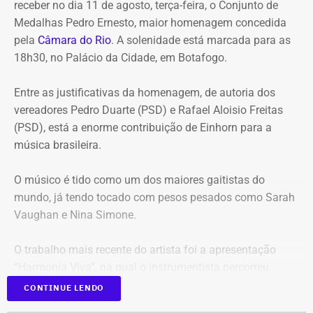
receber no dia 11 de agosto, terça-feira, o Conjunto de
Entre os principais pontos apontados pela auditoria
Medalhas Pedro Ernesto, maior homenagem concedida
estão:
pela
Câmara do Rio
. A solenidade está marcada para as
18h30, no Palácio da Cidade, em Botafogo.
Mudança brusca na estratégia de investimento: a
alocação em letras financeiras foi elevada de 2% para
Entre as justificativas da homenagem, de autoria dos
20% logo na primeira reunião da nova gestão,
vereadores Pedro Duarte (PSD) e Rafael Aloisio Freitas
desrespeitando os estudos técnicos e pareceres da
(PSD), está a enorme contribuição de Einhorn para a
consultoria financeira contratada, que desaconselhavam
música brasileira.
o investimento de longo prazo.
Rating especulativo: a aplicação prendeu os recursos
O músico é tido como um dos maiores gaitistas do
previdenciários por 10 anos em uma instituição que
mundo, já tendo tocado com pesos pesados como Sarah
possuía rating B+ (grau especulativo com alto risco de
Vaughan e Nina Simone.
inadimplência), violando princípios de segurança e
liquidez.
O trabalho mais recente do artista foi a apresentação
Alteração regimental retroativa: a gestão do Itaprevi
“Harmonia Viva”, na qual o instrumentista percorreu
editou norma com efeitos retroativos para apagar a
diversas unidades pelo Sesc na cidade do Rio.
exigência de que instituições financeiras recebedoras de
CONTINUE LENDO
recursos tivessem rating mínimo A.