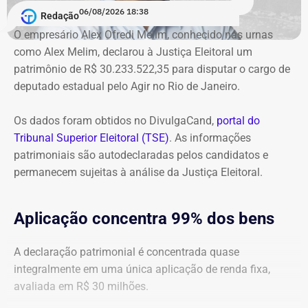
06/08/2026 18:38
cálculos atualizados apresentados à Justiça, o
Redação
ressarcimento ao erário, originalmente fixado em R$
O empresário Alex Ofredi Melim, conhecido nas urnas
234,4 milhões, chega hoje a R$ 2,55 bilhões. O MP ainda
como Alex Melim, declarou à Justiça Eleitoral um
cobra R$ 778,9 mil de multa civil e R$ 11,9 milhões por
patrimônio de R$ 30.233.522,35 para disputar o cargo de
danos morais coletivos.
deputado estadual pelo Agir no Rio de Janeiro.
Com informações do colunista Lauro Jardim, do jornal “O
Globo”
Os dados foram obtidos no DivulgaCand,
portal do
Tribunal Superior Eleitoral (TSE)
. As informações
patrimoniais são autodeclaradas pelos candidatos e
permanecem sujeitas à análise da Justiça Eleitoral.
Aplicação concentra 99% dos bens
A declaração patrimonial é concentrada quase
integralmente em uma única aplicação de renda fixa,
avaliada em R$ 30 milhões.