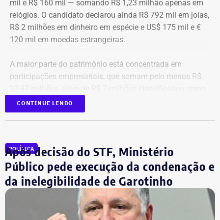
mil e R$ 160 mil — somando R$ 1,23 milhão apenas em
relógios. O candidato declarou ainda R$ 792 mil em joias,
R$ 2 milhões em dinheiro em espécie e US$ 175 mil e €
120 mil em moedas estrangeiras.
A maior parte do patrimônio está concentrada em
participações empresariais, que somam pelo menos R$
32,97 milhões, além de R$ 7 milhões classificados como
“valores de diversos créditos”. Também aparecem na
CONTINUE LENDO
relação imóveis, incluindo uma cobertura declarada por
R$ 884,1 mil e duas casas. Os valores correspondem à
declaração apresentada, sem informações, nos prints,
Após decisão do STF, Ministério
POLÍTICA
sobre marca, modelo ou valor de mercado dos relógios.
Público pede execução da condenação e
da inelegibilidade de Garotinho