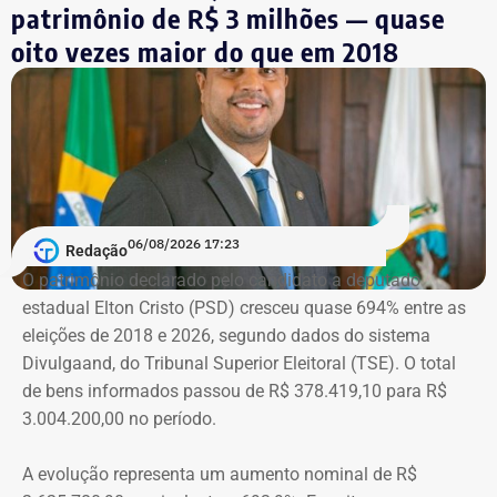
Símbolo dessa batalha, a atriz e jornalista Cristiane
patrimônio de R$ 3 milhões — quase
Machado vivenciou essa realidade em 2018, quando se
oito vezes maior do que em 2018
tornou conhecida do público ao filmar as agressões que
sofria do ex-marido, o empresário e ex-diplomata Sérgio
Schiller Thompson-Flores. Em setembro do ano seguinte,
a Justiça do Rio o condenou a três anos de prisão em
regime semiaberto.
Em conversa com o TEMPO REAL RJ, Cristiane analisa o
06/08/2026 17:23
Redação
que ainda falta às mulheres na hora de denunciar os
O patrimônio declarado pelo candidato a deputado
companheiros por violência doméstica.
estadual Elton Cristo (PSD) cresceu quase 694% entre as
eleições de 2018 e 2026, segundo dados do sistema
“Creio que duas coisas ainda impedem as mulheres de
Divulgaand, do Tribunal Superior Eleitoral (TSE). O total
seguirem adiante nesta batalha. A vergonha e o medo.
de bens informados passou de R$ 378.419,10 para R$
Porque é necessário ter mais do que coragem para seguir
3.004.200,00 no período.
adiante no enfrentamento à violência doméstica. Pois
muitas têm medo do agressor sob dois pontos de vista. O
A evolução representa um aumento nominal de R$
primeiro é o temor de continuar viva e estar ao lado do