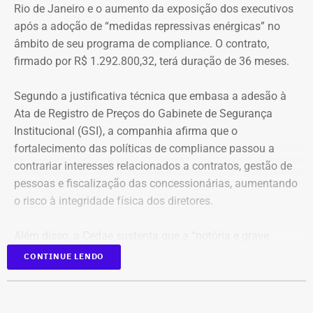
Rio de Janeiro e o aumento da exposição dos executivos
Aumento de gastos com viagens ao
após a adoção de “medidas repressivas enérgicas” no
exterior
âmbito de seu programa de compliance. O contrato,
firmado por R$ 1.292.800,32, terá duração de 36 meses.
Entre janeiro de 2022 e 14 de julho de 2026, a base
estadual registrou R$ 84,13 milhões em pagamentos
Segundo a justificativa técnica que embasa a adesão à
relacionados a diárias. Desse total, R$ 69,45 milhões
Ata de Registro de Preços do Gabinete de Segurança
foram contabilizados como deslocamentos dentro do
Institucional (GSI), a companhia afirma que o
país e R$ 14,68 milhões como viagens ao exterior.
fortalecimento das políticas de compliance passou a
contrariar interesses relacionados a contratos, gestão de
O aumento dos gastos acompanha o crescimento no
pessoas e fiscalização das concessionárias, aumentando
número de viagens: em 2025, o governo autorizou quase
o risco à integridade física dos diretores.
21 mil diárias, frente às cerca de 15 mil registradas no
ano anterior.
Além disso, a Cedae sustenta que a “notória e grave
insegurança pública” no estado, especialmente no
CONTINUE LENDO
A alta nas despesas também reflete o aumento das
município do Rio de Janeiro e na Baixada Fluminense,
missões oficiais ao exterior. Além de crescerem em
reforça a necessidade de proteção aos executivos.
quantidade, essas viagens passaram a concentrar os