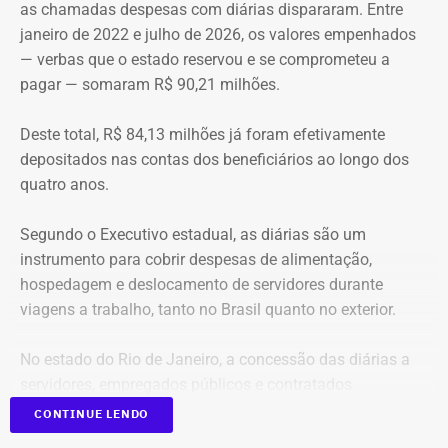
as chamadas despesas com diárias dispararam. Entre
janeiro de 2022 e julho de 2026, os valores empenhados
— verbas que o estado reservou e se comprometeu a
pagar — somaram R$ 90,21 milhões.
Deste total, R$ 84,13 milhões já foram efetivamente
depositados nas contas dos beneficiários ao longo dos
quatro anos.
Segundo o Executivo estadual, as diárias são um
instrumento para cobrir despesas de alimentação,
hospedagem e deslocamento de servidores durante
viagens a trabalho, tanto no Brasil quanto no exterior.
No estado do Rio de Janeiro, a concessão das diárias a
servidores, empregados públicos e contratados
temporários é regulamentada pelos decretos estaduais nº
CONTINUE LENDO
46.611/19 e nº 47.961/22.