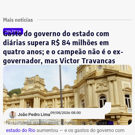
Mais notícias
Gasto do governo do estado com
POLÍTICA
diárias supera R$ 84 milhões em
quatro anos; e o campeão não é o ex-
governador, mas Victor Travancas
09/08/2026 08:00
João Pedro Lima
Nos últimos quatro anos, o rombo nas finanças
do
estado do Rio
aumentou — e os gastos do governo
com