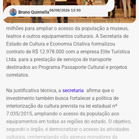
Travancas foi exonerado da Casa Civil
em março deste
cadastrais, endereços eletrônicos, telefones, IPs,
ano após dizer que o “Palácio Guanabara é o gabinete do
08/08/2026 13:30
dispositivos utilizados, histórico de nomes,
Bruno Quintella
crime organizado”, em uma participação no podcast
administradores atuais e anteriores, contas vinculadas,
O governo do estado do Rio vai investir quase R$ 13
“Pode Garotinho?”.
meios de recuperação, contas publicitárias e dados de
milhões para ampliar o acesso da população a museus,
pagamento. Com isso, a Meta também seria obrigada a
teatros e outros equipamentos culturais. A Secretaria de
elaborar uma tabela comparativa, indicando se os perfis
Viagens internacionais sob pretexto
Estado de Cultura e Economia Criativa formalizou
compartilham telefones, dispositivos, endereços de IP,
contrato de R$ 12.978.000 com a empresa Elite Turística
acadêmico
administradores, contas de anúncios, meios de
Ltda. para a prestação de serviços de transporte
pagamento ou gerenciadores de negócios.
destinados ao Programa Passaporte Cultural e projetos
Apenas no exercício de 2025, as despesas ligadas a
correlatos.
Victor Travancas dispararam e chegaram a R$ 228,6 mil,
Ação também requer anúncios e
distribuídas em viagens para destinos que incluem Roma,
Na justificativa técnica, a
secretaria
afirma que o
Madri, Nova York, Paris, Amsterdã e Barcelona.
impulsionamentos e cita morte de
investimento também busca fortalecer a política de
criança como exemplo de fake news
interiorização da cultura prevista na lei estadual nº
As justificativas oficiais para as viagens do subsecretário
7.035/2015, ampliando o acesso da população aos
costumam citar cooperação internacional, visitas a
As 31 publicações relacionadas pela prefeitura tratam de
equipamentos em todas as regiões do estado. O objetivo,
universidades e representação institucional. Mas os
assuntos diversos. A lista inclui manchetes sobre prisões
segundo o órgão, é democratizar o acesso às atividades
próprios registros apresentam erros evidentes. Há viagens
na Assembleia Legislativa, supostos acordos políticos,
culturais, contemplando não apenas moradores da