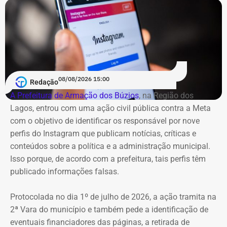
6
Gustavo Reis Ferreira
R$
R$
R
348.094,75
41.125,19
3
7
Igor Domingos Marques da
R$
R$
R
Silva
281.845,47
25.594,23
2
08/08/2026 15:00
Redação
A Prefeitura de Armação dos Búzios
, na Região dos
8
Danielle Christian Ribeiro
R$
R$
R
Lagos, entrou com uma ação civil pública contra a Meta
Barros
281.042,85
103.247,91
1
com o objetivo de identificar os responsável por nove
perfis do Instagram que publicam notícias, críticas e
9
Fernando Cezar Jorge
R$
R$
R
conteúdos sobre a política e a administração municipal.
Hakme
274.382,64
22.028,93
2
Isso porque, de acordo com a prefeitura, tais perfis têm
publicado informações falsas.
10
Edmilson Suassuna da Silva
R$
R$
—
Protocolada no dia 1º de julho de 2026, a ação tramita na
273.040,85
273.040,85
2ª Vara do município e também pede a identificação de
eventuais financiadores das páginas, a retirada de