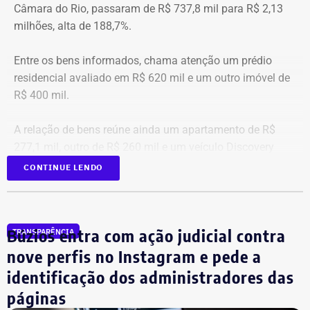
Câmara do Rio, passaram de R$ 737,8 mil para R$ 2,13
1
Victor Rosa Travancas
R$
R$
R
milhões, alta de 188,7%.
518.688,07
48.348,60
4
Entre os bens informados, chama atenção um prédio
residencial avaliado em R$ 620 mil e um outro imóvel de
2
Bruno de Queiroz Costa
R$
R$
R
R$ 400 mil.
458.412,41
5.106,28
4
A relação de bens reúne ainda um apartamento de R$
3
Sergio Ricardo M. de
R$
R$
R
277,1 mil, outro de R$ 260 mil e um veículo Discovery
Almeida
372.185,76
53.683,17
3
D300, ano 2023, declarado por R$ 330 mil. Também
CONTINUE LENDO
aparecem na lista cerca de R$ 177 mil em aplicações e
fundos.
4
Cláudio Bonfim de Castro e
R$
R$
R
Silva
369.375,28
88.570,78
2
Búzios entra com ação judicial contra
TRANSPARÊNCIA
nove perfis no Instagram e pede a
5
Rodrigo Ratkus Abel
R$
R$
R
identificação dos administradores das
349.332,01
34.433,88
3
páginas