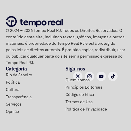
municípios. A passagem por pastas como as de
Assuntos Federativos e Assuntos Parlamentares,
aproximou o político do presidente Lula — que chegou a
passar um fim de semana no sítio da família Ceciliano,
© 2024 – 2026 Tempo Real RJ. Todos os Direitos Reservados. O
em Mendes, em 2022.
conteúdo deste site, incluindo textos, gráficos, imagens e outros
materiais, é propriedade do Tempo Real RJ e está protegido
A articulação de recursos para Paracambi estão por trás
pelas leis de direitos autorais. É proibido copiar, redistribuir, usar
da escolha de tentar uma vaga de deputado estadual no
ou publicar qualquer parte do site sem a permissão expressa do
Rio novamente, segundo
André Ceciliano
, que preferiu
Tempo Real RJ.
Categoria
Siga-nos
não disputar cargos federais. De acordo com o político,
Rio de Janeiro
ele não quis tentar uma vaga de deputado federal porque
Quem somos
Política
não queria disputar votos com parlamentares que
Princípios Editoriais
Cultura
ajudaram o governo de seu filho em Paracambi.
Código de Ética
Transparência
Termos de Uso
Serviços
“A estratégia é de soma, não de competição”, disse.
Política de Privacidade
Opnião