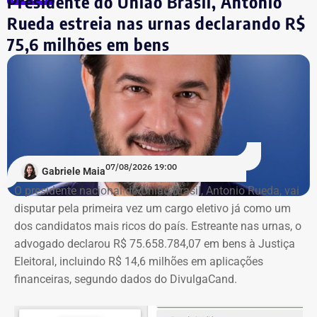
Presidente do União Brasil, Antonio
O deputado informou possuir 50% dos direitos sobre uma
Rueda estreia nas urnas declarando R$
casa no condomínio Angra One Residence Service,
avaliada em R$ 45,4 milhões.
75,6 milhões em bens
Em 2022, a declaração do parlamentar também incluía
50% de direitos de compra sobre um imóvel em
construção, mas com valor informado de R$ 454 mil.
Naquele ano, o patrimônio era composto ainda por
aplicações financeiras, participações em empresas,
terrenos em Itaguaí, veículos e outros bens.
07/08/2026 19:00
Gabriele Maia
O presidente nacional do União Brasil, Antonio Rueda, vai
Já na declaração mais recente, além do imóvel, Fábio
disputar pela primeira vez um cargo eletivo já como um
Silva informou bens como uma lancha avaliada em R$
dos candidatos mais ricos do país. Estreante nas urnas, o
1,05 milhão, uma motocicleta Triumph Bobber de R$ 50
advogado declarou R$ 75.658.784,07 em bens à Justiça
mil, um automóvel Honda Prelude de R$ 30 mil e um
Eleitoral, incluindo R$ 14,6 milhões em aplicações
relógio Rolex de R$ 25 mil.
financeiras, segundo dados do DivulgaCand.
Fábio Silva foi eleito deputado estadual em 2018 e