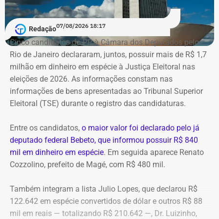
A Polícia Federal indica que a operação era feita de
07/08/2026 18:17
Redação
fachada para não pagar o ICMS na chegada do
Cinco candidatos do PP à Câmara dos Deputados pelo
combustível ao país. Com a Refit postergava de
Rio de Janeiro declararam, juntos, possuir mais de R$ 1,7
pagamentos de impostos, a empresa só deveria pagar o
milhão em dinheiro em espécie à Justiça Eleitoral nas
tributo no momento da venda para o consumidor final,
eleições de 2026. As informações constam nas
algo que nunca foi feito, de acordo com a investigação.
informações de bens apresentadas ao Tribunal Superior
Eleitoral (TSE) durante o registro das candidaturas.
*Com informações do blog do Octávio Guedes, do portal
g1
Entre os candidatos,
o maior valor foi declarado pelo já
deputado federal Bebeto, que informou possuir R$ 840
mil em dinheiro em espécie
. Em seguida aparece Renato
Cozzolino, prefeito de Magé, com R$ 480 mil.
Também integram a lista Julio Lopes, que declarou R$
122.642 em espécie convertidos de dólar e outros R$ 88
mil em reais — totalizando R$ 210.642 —, Dr. Luizinho,