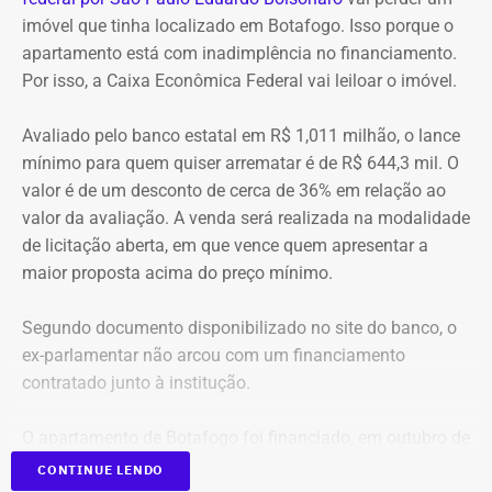
ações extrapolaram os limites da legislação eleitoral e
imóvel que tinha localizado em Botafogo. Isso porque o
Em julho deste ano, Nobre foi denunciado pelo Ministério
comprometeram a igualdade entre os candidatos.
apartamento está com inadimplência no financiamento.
Público do Rio por suspeita de participação em um
Por isso, a Caixa Econômica Federal vai leiloar o imóvel.
esquema de fraudes em licitações e desvio de recursos
A decisão ainda pode ser contestada no Tribunal
públicos. Um vereador de São João de Meriti, Julio
Regional Eleitoral do Rio de Janeiro (TRE-RJ) e,
Avaliado pelo banco estatal em R$ 1,011 milhão, o lance
Ricardo, e outras oito pessoas também foram
posteriormente, no Tribunal Superior Eleitoral (TSE).
mínimo para quem quiser arrematar é de R$ 644,3 mil. O
denunciadas.
valor é de um desconto de cerca de 36% em relação ao
valor da avaliação. A venda será realizada na modalidade
Empresário já foi preso em operação
de licitação aberta, em que vence quem apresentar a
do Ministério Público
maior proposta acima do preço mínimo.
Jacaré também ficou conhecido por ter sido preso em
Segundo documento disponibilizado no site do banco, o
setembro de 2022 durante a Operação Apanthropía, do
ex-parlamentar não arcou com um financiamento
Ministério Público do Rio de Janeiro (MPRJ). Na ocasião,
contratado junto à institução.
os promotores o apontaram como líder de uma
organização criminosa acusada de fraudar contratos
O apartamento de Botafogo foi financiado, em outubro de
públicos na Prefeitura de Itatiaia, no Sul Fluminense.
2017, pelo filho “03” do ex-presidente Jair Bolsonaro em
CONTINUE LENDO
Declaração de bens do deputado Rafael Nobre em 2026 — Foto: