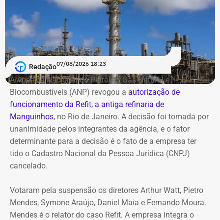
federal de R$ 4,89 milhões e um apartamento em São
Paulo declarado por R$ 4,11 milhões. Há ainda um
apartamento financiado na cidade do Rio de Janeiro,
estimado em R$ 1,61 milhão.
07/08/2026 18:23
Deputado Fábio Silva em declaração de bens em 2022 — Foto:
Redação
Antonio Rueda declara Mercedes de
Reprodução/Divulgacand
A Agência Nacional do Petróleo, Gás Natural e
R$ 2,35 milhões
Biocombustíveis (ANP) revogou a
autorização de
funcionamento da Refit, a antiga refinaria de
Entre os bens declarados também estão um Mercedes-
Manguinhos
, no Rio de Janeiro. A decisão foi tomada por
Benz AMG G63, avaliado em R$ 2,35 milhões, um
unanimidade pelos integrantes da agência, e o fator
Volkswagen Passat de R$ 115 mil, R$ 709 mil em “bens
determinante para a decisão é o fato de a empresa ter
móveis de uso pessoal” e R$ 35 mil em dinheiro em
tido o Cadastro Nacional da Pessoa Jurídica (CNPJ)
espécie.
cancelado.
Votaram pela suspensão os diretores Arthur Watt, Pietro
Mendes, Symone Araújo, Daniel Maia e Fernando Moura.
Mendes é o relator do caso Refit. A empresa integra o