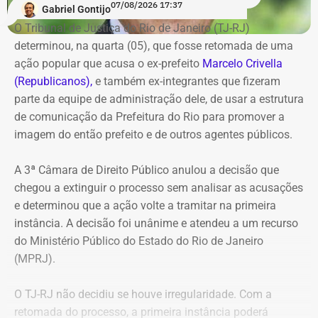
07/08/2026 17:37
Gabriel Gontijo
O Tribunal de Justiça do Rio de Janeiro (TJ-RJ)
determinou, na quarta (05), que fosse retomada de uma
ação popular que acusa o ex-prefeito
Marcelo Crivella
(Republicanos),
e também ex-integrantes que fizeram
parte da equipe de administração dele, de usar a estrutura
de comunicação da Prefeitura do Rio para promover a
imagem do então prefeito e de outros agentes públicos.
A 3ª Câmara de Direito Público anulou a decisão que
chegou a extinguir o processo sem analisar as acusações
e determinou que a ação volte a tramitar na primeira
instância. A decisão foi unânime e atendeu a um recurso
do Ministério Público do Estado do Rio de Janeiro
(MPRJ).
O TJ-RJ não decidiu se houve irregularidade. Com a
retomada do processo, a primeira instância poderá