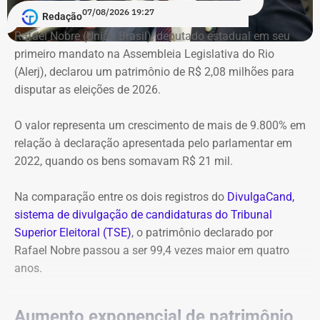
guardados em dinheiro vivo. Agora, o valor declarado
07/08/2026 19:27
Redação
nessa modalidade chegou a R$ 11,95 milhões, mais que
Rafael Nobre (União Brasil), deputado estadual em seu
o dobro do registrado na última eleição.
primeiro mandato na Assembleia Legislativa do Rio
(Alerj), declarou um patrimônio de R$ 2,08 milhões para
Entre os bens de maior valor também aparecem uma
disputar as eleições de 2026.
cessão de quotas avaliada em R$ 20 milhões, R$ 5,6
milhões registrados como “valor adiantado”, uma casa
O valor representa um crescimento de mais de 9.800% em
em condomínio de R$ 3 milhões, um sítio de R$ 2,05
relação à declaração apresentada pelo parlamentar em
milhões, além de diversos imóveis, terrenos e
2022, quando os bens somavam R$ 21 mil.
participações societárias.
Na comparação entre os dois registros do
DivulgaCand,
sistema de divulgação de candidaturas do Tribunal
Superior Eleitoral (TSE)
, o patrimônio declarado por
Rafael Nobre passou a ser 99,4 vezes maior em quatro
anos.
Aumento exponencial de patrimônio