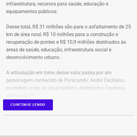
infraestrutura, recursos para saúde, educação e
Superior Eleitoral (TSE).
equipamentos públicos.
Desse total, R$ 31 milhões são para o asfaltamento de 25
km de área rural; R$ 10 milhões para a construção e
recuperação de pontes e R$ 10,9 milhões destinados às
áreas de saúde, educação, infraestrutura social e
desenvolvimento urbano.
A articulação em torno desse valor passa por um
personagem conhecido de Paracambi: André Ceciliano,
ex-prefeito e pai do atual prefeito, Andrezinho Ceciliano,
ambos do PT.
CONTINUE LENDO
O ex-presidente da Alerj, derrotado na eleição ao Senado
em 2022, passou os últimos quatro anos em Brasília em
posições que lhe deram acesso à articulação entre o
governo federal, o Congresso Nacional, estados e