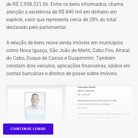
Crivella aparece anunciando entregas de obras e
de R$ 2.958.321,56. Entre os bens informados, chama
reformas de praças, além de mensagens em primeira
atenção a existência de R$ 840 mil em dinheiro em
pessoa, como: “Estamos aqui recuperando os aparelhos
espécie, valor que representa cerca de 28% do total
da praça”.
declarado pelo parlamentar.
*Com informações do g1
A relação de bens reúne ainda imóveis em municípios
como Nova Iguaçu, São João de Meriti, Cabo Frio, Arraial
do Cabo, Duque de Caxias e Guapimirim. Também
constam dois veículos, aplicações financeiras, saldos em
contas bancárias e direitos de posse sobre imóveis.
CONTINUE LENDO