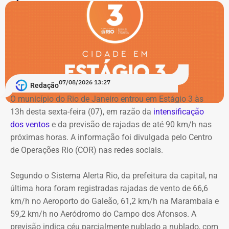
autoridades da época.
Quartel-General da Polícia Militar, o Centro Integrado de
Comando e Controle (CICC), unidades estaduais de saúde
Além disso, em julho de 2025, as pesquisadoras Lisa Earl
e educação e diversos equipamentos culturais.
Castilho, doutora em Letras, e a historiadora Wlamyra
Albuquerque, professora da Universidade Federal da
O Cristo Redentor também será iluminado em lilás em
Bahia (UFBA), descobriram no Acervo Público da Bahia
homenagem aos 20 anos da Lei Maria da Penha.
doscumentos que comprovam que Luíza foi mãe do
07/08/2026 13:27
Redação
advogado e jornalista Luiz Gama, um dos principais
O município do Rio de Janeiro entrou em Estágio 3 às
abolicionistas do Brasil no século XIX.
Como buscar ajuda
13h desta sexta-feira (07), em razão da
intensificação
dos ventos
e da previsão de rajadas de até 90 km/h nas
Ligue 180 – Central de Atendimento à Mulher
próximas horas. A informação foi divulgada pelo Centro
Aplicativo Rede Mulher
de Operações Rio (COR) nas redes sociais.
Delegacias Especializadas de Atendimento à Mulher
(DEAMs)
Segundo o Sistema Alerta Rio, da prefeitura da capital, na
Centros Especializados de Atendimento à Mulher
última hora foram registradas rajadas de vento de 66,6
(CEAMs)
km/h no Aeroporto do Galeão, 61,2 km/h na Marambaia e
Centros Integrados de Atendimento à Mulher (CIAMs)
59,2 km/h no Aeródromo do Campo dos Afonsos. A
Patrulha Maria da Penha, da Polícia Militar, para
previsão indica céu parcialmente nublado a nublado, com