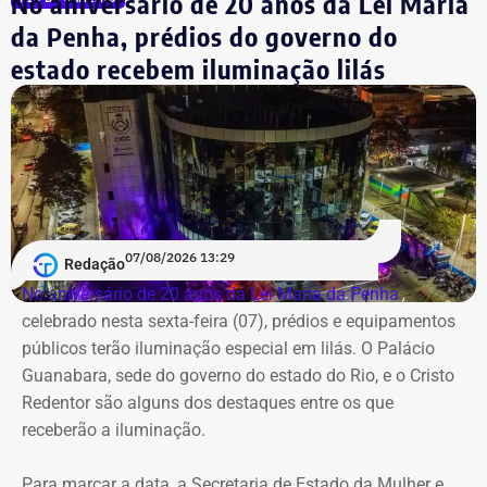
No aniversário de 20 anos da Lei Maria
da Penha, prédios do governo do
estado recebem iluminação lilás
07/08/2026 13:29
Morador da Rua Santa Alexandrina filma chegada de ônibus ao prédio do
Redação
Inmetro — Foto: Reprodução/Facebook/Rio Comprido Alerta.
No aniversário de 20 anos da Lei Maria da Penha
,
celebrado nesta sexta-feira (07), prédios e equipamentos
Em maio deste ano, equipés da Prefeitura do Rio
públicos terão iluminação especial em lilás. O Palácio
realizaram a lacração do imóvel após negociações com a
Guanabara, sede do governo do estado do Rio, e o Cristo
Superintendência do Patrimônio da União,
Redentor são alguns dos destaques entre os que
Posteriormente, também no mesmo mês, a SPU decidiu
receberão a iluminação.
passar o imóvel ao Arquivo Nacional para com o objetivo
de instalar novas repartições.
Para marcar a data, a Secretaria de Estado da Mulher e