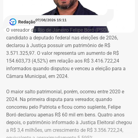
recebemos o compromisso de que, em até dez dias, a
secretaria será recriada”, afirmou Tatiana Roque em
07/08/2026 15:11
publicação nas redes sociais.
Redação
O vereador do Rio de Janeiro Felipe Boró (PSD),
candidato a deputado federal nas eleições de 2026,
Críticas da comunidade científica
declarou à Justiça possuir um patrimônio de R$
3.571.325,97. O valor representa um aumento de R$
A recriação da secretaria ocorre após críticas de
154.603,73 (4,52%) em relação aos R$ 3.416.722,24
pesquisadores, universidades e entidades ligadas ao
informados quando disputou e venceu a eleição para a
setor, que contestaram a decisão do governo de tirar a
Câmara Municipal, em 2024.
estrutura própria da área durante a reorganização
administrativa anunciada nesta semana.
O maior salto patrimonial, porém, ocorreu entre 2020 e
2024. Na primeira disputa para vereador, quando
“Ele [Ricardo Couto] ouviu as críticas da comunidade
concorreu pelo Patriota e ficou como suplente, Felipe
cientifica, dos representantes que estavam aqui, e disse
Boró declarou apenas R$ 60 mil em bens. Quatro anos
que vai sim recriar a secretaria, instituir um comitê paras
depois, o patrimônio informado à Justiça Eleitoral chegou
estudar com deve ser estruturada a nova pasta”, explicou
a R$ 3,4 milhões, um crescimento de R$ 3.356.722,24,
Roque.
equivalente a aproximadamente 5.595%.