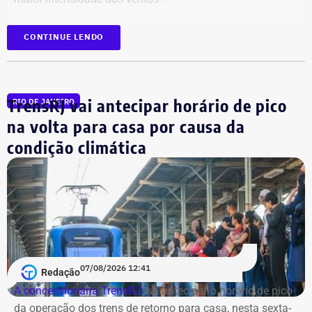
CONTINUE LENDO
TrensRJ vai antecipar horário de pico
RIO DE JANEIRO
na volta para casa por causa da
condição climática
07/08/2026 12:41
Redação
A concessionária TrensRJ
vai antecipar o horário de pico
da operação dos trens de retorno para casa, nesta sexta-