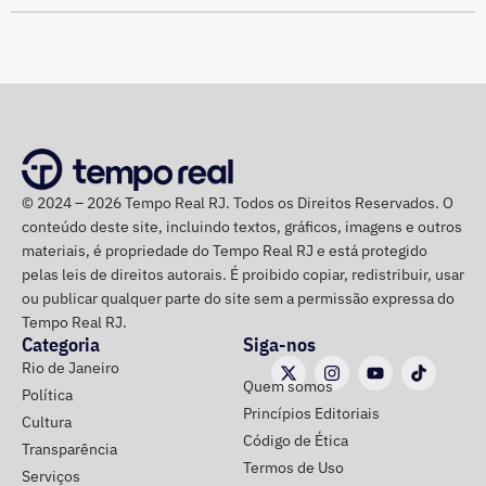
Os profissionais que trabalham na parte operacional e de
manutenção estão preparados para atuar em diferentes
pontos do sistema, com foco na identificação e solução
de ocorrências que possam comprometer a operação
ferroviária. Entre as possíveis interferências provocadas
pelo forte vento estão a queda de galhos e árvores
localizadas nas calçadas, mas que podem atingir a rede e
© 2024 – 2026 Tempo Real RJ. Todos os Direitos Reservados. O
demais estruturas ferroviárias.
conteúdo deste site, incluindo textos, gráficos, imagens e outros
materiais, é propriedade do Tempo Real RJ e está protegido
Caso seja necessário, a concessionária pode estender o
pelas leis de direitos autorais. É proibido copiar, redistribuir, usar
horário de funcionamento dos trens, de forma a contribuir
ou publicar qualquer parte do site sem a permissão expressa do
para que os passageiros possam retornar para suas
Tempo Real RJ.
Categoria
Siga-nos
casas com segurança. Além disso, a orientação é que os
Rio de Janeiro
passageiros acompanhem os canais oficiais da TrensRJ
Quem somos
Política
e, em caso de alterações na circulação, sigam as
Princípios Editoriais
Cultura
orientações das equipes que atuam nas estações e nos
Código de Ética
Transparência
trens
Termos de Uso
Serviços