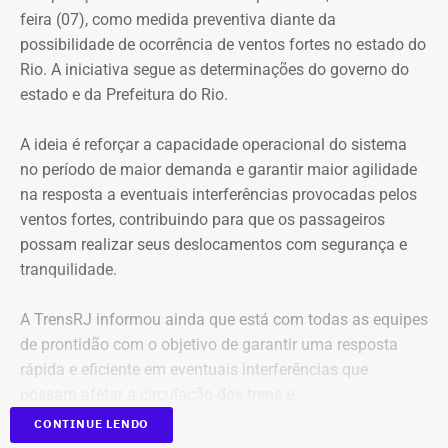
feira (07), como medida preventiva diante da
possibilidade de ocorrência de ventos fortes no estado do
Rio. A iniciativa segue as determinações do governo do
estado e da Prefeitura do Rio.
A ideia é reforçar a capacidade operacional do sistema
no período de maior demanda e garantir maior agilidade
na resposta a eventuais interferências provocadas pelos
ventos fortes, contribuindo para que os passageiros
possam realizar seus deslocamentos com segurança e
tranquilidade.
A TrensRJ informou ainda que está com todas as equipes
de prontidão com o objetivo de garantir uma resposta
rápida e eficiente em eventuais interferências que
possam afetar a circulação dos trens e,
consequentemente, a mobilidade dos passageiros.
CONTINUE LENDO