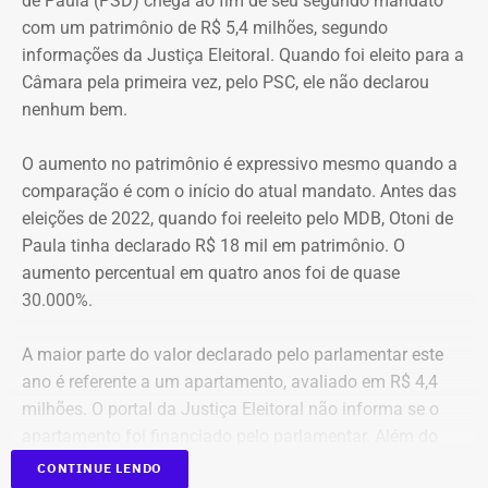
de Paula (PSD) chega ao fim de seu segundo mandato
com um patrimônio de R$ 5,4 milhões, segundo
“O Brasil perde um dos grandes nomes da economia e da
informações da Justiça Eleitoral. Quando foi eleito para a
formulação de políticas públicas voltadas ao
Câmara pela primeira vez, pelo PSC, ele não declarou
desenvolvimento. Tito Bruno Ryff deixa um legado construído
nenhum bem.
ao longo de mais de cinco décadas de dedicação ao serviço
público, à vida acadêmica e ao fortalecimento do ambiente de
O aumento no patrimônio é expressivo mesmo quando a
negócios, com importantes contribuições para o Estado do
comparação é com o início do atual mandato. Antes das
Rio de Janeiro e para o país. Sua atuação foi marcada pelo
eleições de 2022, quando foi reeleito pelo MDB, Otoni de
compromisso com a modernização da gestão pública, a
Paula tinha declarado R$ 18 mil em patrimônio. O
simplificação de processos e a promoção do
aumento percentual em quatro anos foi de quase
desenvolvimento econômico. Neste momento de tristeza,
30.000%.
manifesto minha solidariedade aos familiares, amigos e
colegas de Tito Ryff. Sua trajetória permanecerá como
A maior parte do valor declarado pelo parlamentar este
exemplo de competência e dedicação ao bem comum”, disse
ano é referente a um apartamento, avaliado em R$ 4,4
a nota.
milhões. O portal da Justiça Eleitoral não informa se o
apartamento foi financiado pelo parlamentar. Além do
imóvel, a lista de bens inclui veículos que somam R$ 530
CONTINUE LENDO