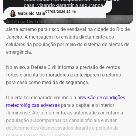
07/08/2026 12:46
Gabriele Maia
A Defesa Civil emitiu, às 12h35 desta sexta-feira (07), um
alerta extremo para risco de vendaval na cidade do Rio de
Janeiro. A mensagem foi enviada diretamente aos
celulares da população por meio do sistema de alertas de
emergência.
No aviso, a Defesa Civil informa a previsão de ventos
fortes e orienta os moradores a anteciparem o retorno
para casa como medida de segurança.
O alerta foi disparado em meio à
previsão de condições
meteorológicas adversas
para a capital e o interior
fluminense. Até o momento, as autoridades orientam a
população a acompanhar os canais oficiais e evitar
deslocamentos desnecessários durante o período de
maior intensidade dos ventos.