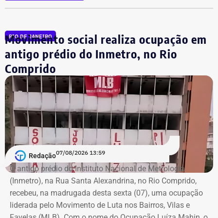
mil e outros direitos e aplicações que totalizam R$ 513,5
mil.
Movimento social realiza ocupação em
RIO DE JANEIRO
Pastor evangélico,
Otoni de Paula
foi vereador da cidade
do Rio antes de ser eleito para a Câmara em 2018.
antigo prédio do Inmetro, no Rio
Comprido
A declaração de bens é uma exigência obrigatória para
todos os candidatos. O sistema do TSE disponibiliza
essas informações para consulta pública com o objetivo
de garantir a transparência sobre a situação financeira
dos candidatos.
07/08/2026 13:59
Redação
O antigo prédio do Instituto Nacional de Metrologia
(Inmetro), na Rua Santa Alexandrina, no Rio Comprido,
recebeu, na madrugada desta sexta (07), uma ocupação
liderada pelo Movimento de Luta nos Bairros, Vilas e
Favelas (MLB). Com o nome do Ocupação Luíza Mahin, o