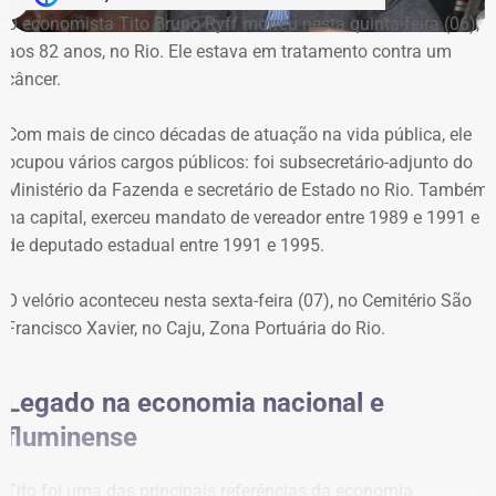
Na eleição municipal de 2024, o então candidato
O economista Tito Bruno Ryff morreu nesta quinta-feira (06),
declarou uma casa de R$ 2 milhões, um apartamento de
aos 82 anos, no Rio. Ele estava em tratamento contra um
R$ 600 mil, um terreno de R$ 85 mil, um automóvel de R$
câncer.
410 mil, além de recursos em poupança, contas correntes
e um título de capitalização.
Com mais de cinco décadas de atuação na vida pública, ele
ocupou vários cargos públicos: foi subsecretário-adjunto do
Já em 2020, quando concorreu pela primeira vez ao
Ministério da Fazenda e secretário de Estado no Rio. Também
cargo de vereador e terminou como suplente pelo
na capital, exerceu mandato de vereador entre 1989 e 1991 e
Patriota, o patrimônio declarado era composto apenas
de deputado estadual entre 1991 e 1995.
por R$ 48 mil em poupança e R$ 12 mil em conta
corrente, totalizando R$ 60 mil.
O velório aconteceu nesta sexta-feira (07), no Cemitério São
Francisco Xavier, no Caju, Zona Portuária do Rio.
Legado na economia nacional e
fluminense
Tito foi uma das principais referências da economia