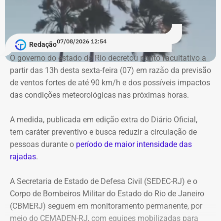
alertas sonoros da Defesa Civil. O acionamento das
sirenes indica risco de deslizamentos e a necessidade de
deslocamento para os pontos de apoio definidos pelo
07/08/2026 12:54
município. Em situações de emergência, a população
Redação
pode acionar o Corpo de Bombeiros pelo telefone 193 e a
O governo do estado do Rio decretou ponto facultativo a
Defesa Civil pelo número 199.
partir das 13h desta sexta-feira (07) em razão da previsão
de ventos fortes de até 90 km/h e dos possíveis impactos
das condições meteorológicas nas próximas horas.
A medida, publicada em edição extra do Diário Oficial,
tem caráter preventivo e busca reduzir a circulação de
pessoas durante o
período de maior intensidade das
rajadas
.
A Secretaria de Estado de Defesa Civil (SEDEC-RJ) e o
Corpo de Bombeiros Militar do Estado do Rio de Janeiro
(CBMERJ) seguem em monitoramento permanente, por
meio do CEMADEN-RJ, com equipes mobilizadas para