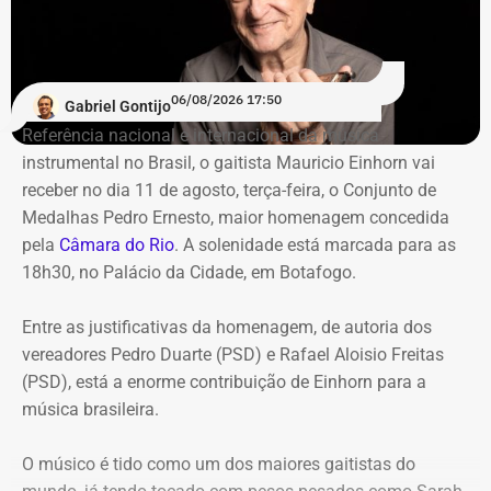
De acordo com o relatório de auditoria do TCE-RJ, os R$
59,6 milhões alocados no Banco Master entre junho e
julho de 2024 representavam mais de 20% de toda a
carteira de investimentos do Itaprevi. A equipe técnica do
06/08/2026 17:50
Gabriel Gontijo
Tribunal classificou o processo decisório como
Referência nacional e internacional da música
“negligente e temerário”.
instrumental no Brasil, o gaitista Mauricio Einhorn vai
receber no dia 11 de agosto, terça-feira, o Conjunto de
Entre os principais pontos apontados pela auditoria
Medalhas Pedro Ernesto, maior homenagem concedida
estão:
pela
Câmara do Rio
. A solenidade está marcada para as
18h30, no Palácio da Cidade, em Botafogo.
Mudança brusca na estratégia de investimento: a
alocação em letras financeiras foi elevada de 2% para
Entre as justificativas da homenagem, de autoria dos
20% logo na primeira reunião da nova gestão,
vereadores Pedro Duarte (PSD) e Rafael Aloisio Freitas
desrespeitando os estudos técnicos e pareceres da
(PSD), está a enorme contribuição de Einhorn para a
consultoria financeira contratada, que desaconselhavam
música brasileira.
o investimento de longo prazo.
Rating especulativo: a aplicação prendeu os recursos
O músico é tido como um dos maiores gaitistas do
previdenciários por 10 anos em uma instituição que