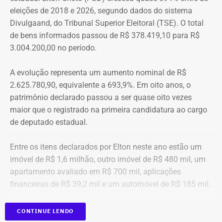
eleições de 2018 e 2026, segundo dados do sistema
“Creio que duas coisas ainda impedem as mulheres de
Divulgaand, do Tribunal Superior Eleitoral (TSE). O total
seguirem adiante nesta batalha. A vergonha e o medo.
de bens informados passou de R$ 378.419,10 para R$
Porque é necessário ter mais do que coragem para seguir
3.004.200,00 no período.
adiante no enfrentamento à violência doméstica. Pois
muitas têm medo do agressor sob dois pontos de vista. O
A evolução representa um aumento nominal de R$
primeiro é o temor de continuar viva e estar ao lado do
2.625.780,90, equivalente a 693,9%. Em oito anos, o
agressor. E o outro é o que vai acontecer com ela depois
patrimônio declarado passou a ser quase oito vezes
que a denúncia for feita. Afinal, há o receio que alguma
maior que o registrado na primeira candidatura ao cargo
brecha legal permita que o agressor, de alguma forma,
de deputado estadual.
fique impune”, comenta.
Entre os itens declarados por Elton neste ano estão um
Passados oito anos após as agrssões se tornarem
imóvel de R$ 1,6 milhão, outro imóvel de R$ 480 mil, um
públicas nacionalmente, Cristiane cita qual o principal
apartamento avaliado em R$ 700 mil, aplicações
item que acredita ser necessário que as autoridades
financeiras de R$ 39,2 mil e um automóvel de R$ 185 mil.
tenham mais rigor.
CONTINUE LENDO
“A Lei Maria da Penha é muito boa. Eu fui salva graças a