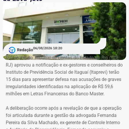
De acordo com os dados do registro de candidatura, Alex
Melim nasceu no Rio de Janeiro em 2 de junho de 1976, é
casado, possui ensino médio completo e declarou exercer
a profissão de empresário.
Em documento de consulta pública da Casa da Moeda do
06/08/2026 18:20
Redação
Brasil, Alex Ofredi Melim aparece como representante da
O plenário do Tribunal de Contas do Estado do Rio (TCE-
Melim Corretora de Seguros Ltda., empresa que atua no
RJ) aprovou a notificação e ex-gestores e conselheiros do
setor de seguros e planos de saúde.
Instituto de Previdência Social de Itaguaí (Itaprevi) terão
15 dias para apresentar defesa nas acusações de graves
irregularidades identificadas na aplicação de R$ 59,6
milhões em Letras Financeiras do Banco Master.
A deliberação ocorre após a revelação de que a operação
foi articulada durante a gestão da advogada Fernanda
Pereira da Silva Machado, ex-gerente de Controle Interno