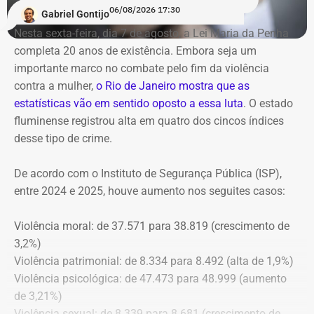
06/08/2026 17:30
Gabriel Gontijo
O voto do relator José Gomes Graciosa, aprovado pelo
Nesta sexta-feira, dia 7 de agosto, a Lei Maria da Penha
plenário do TCE-RJ, determina a notificação da ex-
completa 20 anos de existência. Embora seja um
presidente do Itaprevi Fernanda; do ex-prefeito de Itaguaí,
importante marco no combate pelo fim da violência
Rubem Vieira de Souza, o Rubão; e de outros diretores e
contra a mulher,
o Rio de Janeiro mostra que as
conselheiros do fundo municipal.
estatísticas vão em sentido oposto a essa luta
. O estado
fluminense registrou alta em quatro dos cincos índices
Além disso, o tribunal aprovou a expedição de ofício com
desse tipo de crime.
cópia integral do processo ao Ministério Público do
Estado do Rio de Janeiro (MPRJ), para que avalie a
De acordo com o Instituto de Segurança Pública (ISP),
apuração de possíveis ilícitos nas esferas cível e criminal,
entre 2024 e 2025, houve aumento nos seguites casos:
e à Secretaria de Regime Próprio e Complementar do
Ministério da Previdência Social.
Violência moral: de 37.571 para 38.819 (crescimento de
3,2%)
Violência patrimonial: de 8.334 para 8.492 (alta de 1,9%)
Violência psicológica: de 47.473 para 48.999 (aumento
de 3,21%)
Violência sexual: de 8.339 para 8.681 (crescimento de