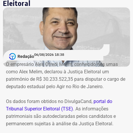
Eleitoral
de Improbidade Administrativa.
Garotinho também foi multado
O órgão também requer que o ex-governador seja
intimado a quitar os valores da condenação. Segundo os
06/08/2026 18:38
cálculos atualizados apresentados à Justiça, o
Redação
ressarcimento ao erário, originalmente fixado em R$
O empresário Alex Ofredi Melim, conhecido nas urnas
234,4 milhões, chega hoje a R$ 2,55 bilhões. O MP ainda
como Alex Melim, declarou à Justiça Eleitoral um
cobra R$ 778,9 mil de multa civil e R$ 11,9 milhões por
patrimônio de R$ 30.233.522,35 para disputar o cargo de
danos morais coletivos.
deputado estadual pelo Agir no Rio de Janeiro.
Com informações do colunista Lauro Jardim, do jornal “O
Globo”
Os dados foram obtidos no DivulgaCand,
portal do
Tribunal Superior Eleitoral (TSE)
. As informações
patrimoniais são autodeclaradas pelos candidatos e
permanecem sujeitas à análise da Justiça Eleitoral.