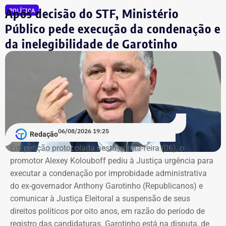
Após decisão do STF, Ministério
POLÍTICA
sobre marca, modelo ou valor de mercado dos relógios.
Público pede execução da condenação e
da inelegibilidade de Garotinho
06/08/2026 19:25
Redação
Em petição protocolada nesta quinta-feira (06), o
promotor Alexey Kolouboff pediu à Justiça urgência para
executar a condenação por improbidade administrativa
do ex-governador Anthony Garotinho (Republicanos) e
comunicar à Justiça Eleitoral a suspensão de seus
direitos políticos por oito anos, em razão do período de
registro das candidaturas. Garotinho está na disputa, de