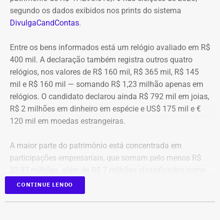
segundo os dados exibidos nos prints do sistema
DivulgaCandContas
.
Entre os bens informados está um relógio avaliado em R$
400 mil. A declaração também registra outros quatro
relógios, nos valores de R$ 160 mil, R$ 365 mil, R$ 145
mil e R$ 160 mil — somando R$ 1,23 milhão apenas em
relógios. O candidato declarou ainda R$ 792 mil em joias,
R$ 2 milhões em dinheiro em espécie e US$ 175 mil e €
120 mil em moedas estrangeiras.
A maior parte do patrimônio está concentrada em
participações empresariais, que somam pelo menos R$
32,97 milhões, além de R$ 7 milhões classificados como
“valores de diversos créditos”. Também aparecem na
CONTINUE LENDO
relação imóveis, incluindo uma cobertura declarada por
R$ 884,1 mil e duas casas. Os valores correspondem à
declaração apresentada, sem informações, nos prints,