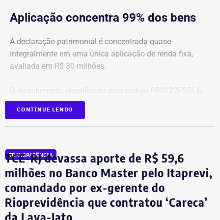
Aplicação concentra 99% dos bens
A declaração patrimonial é concentrada quase
integralmente em uma única aplicação de renda fixa,
avaliada em R$ 30 milhões.
O investimento, identificado pelo código PB0122F5GL6,
representa cerca de 99,2% de todo o patrimônio
CONTINUE LENDO
informado À Justiça Eleitoral.
Os demais oito bens declarados somam R$ 233.522,35 e
incluem aplicações de renda fixa em diferentes
TCE-RJ devassa aporte de R$ 59,6
TRANSPARÊNCIA
instituições financeiras, além de um depósito bancário no
milhões no Banco Master pelo Itaprevi,
valor de R$ 0,01.
comandado por ex-gerente do
Rioprevidência que contratou ‘Careca’
Empresário do setor de seguros
da Lava-Jato