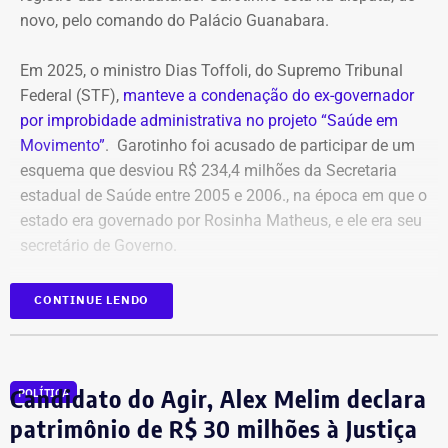
novo, pelo comando do Palácio Guanabara.
Em 2025, o ministro Dias Toffoli, do Supremo Tribunal
Federal (STF),
manteve a condenação do ex-governador
por improbidade administrativa no projeto “Saúde em
Movimento”
. Garotinho foi acusado de participar de um
esquema que desviou R$ 234,4 milhões da Secretaria
estadual de Saúde entre 2005 e 2006., na época em que o
estado era governado por Rosinha Matheus, e ele era seu
secretário de Governo.
Com isso, a sentença tornou-se definitiva.
CONTINUE LENDO
Como não há mais recursos pendentes após o trânsito
em julgado da ação, o Ministério Público requer a
Candidato do Agir, Alex Melim declara
POLÍTICA
imediata execução da sentença. Além da comunicação à
Justiça Eleitoral, o órgão pede a inclusão do nome de
patrimônio de R$ 30 milhões à Justiça
Garotinho no Cadastro Nacional de Condenados por Ato