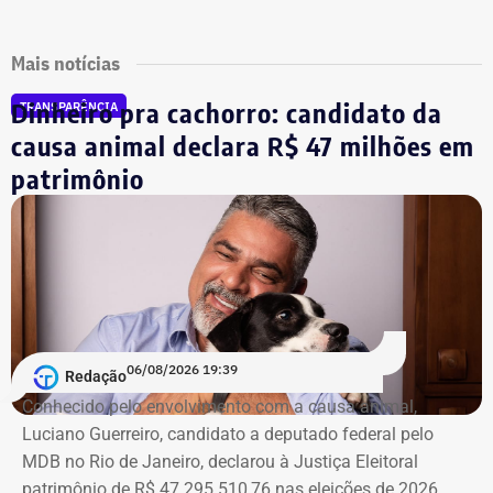
Mais notícias
Dinheiro pra cachorro: candidato da
TRANSPARÊNCIA
causa animal declara R$ 47 milhões em
patrimônio
06/08/2026 19:39
Redação
Conhecido pelo envolvimento com a causa animal,
Luciano Guerreiro, candidato a deputado federal pelo
MDB no Rio de Janeiro, declarou à Justiça Eleitoral
patrimônio de R$ 47.295.510,76 nas eleições de 2026,