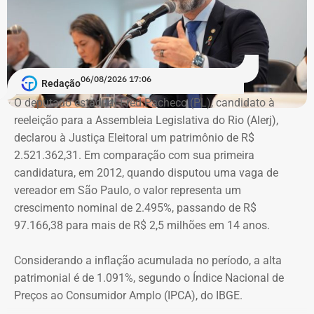
com as pessoas que trabalhem na linha de frente desse
combate. Ou seja, juízes, assistentes sociais e psicólogos
que atuem com as mulheres que são vítimas de
agressões”, argumentou.
06/08/2026 17:06
Redação
Na declaração apresentada em 2018, quando terminou a
A atriz foi a primeira mulher a receber o benefício do
O deputado estadual Fred Pacheco (PL), candidato à
eleição como suplente, Elton Cristo informou possuir três
“botão do pânico”, ferramenta criada em 2019 pela
reeleição para a Assembleia Legislativa do Rio (Alerj),
veículos, um consórcio não contemplado e depósitos em
Polícia Militar do Rio. O objeto é conectado a uma
declarou à Justiça Eleitoral um patrimônio de R$
conta corrente, totalizando R$ 378,4 mil.
tornozeleira eletrônica usada pelo agressor. Em caso de
2.521.362,31. Em comparação com sua primeira
aproximação, a central de monitoramento é acionada e
candidatura, em 2012, quando disputou uma vaga de
Quatro anos depois, nas eleições de 2022, quando voltou
entra em contato com a vítima e o agressor por telefone.
vereador em São Paulo, o valor representa um
a disputar uma vaga na Assembleia Legislativa (Alerj) e
crescimento nominal de 2.495%, passando de R$
novamente ficou como suplente, o patrimônio declarado
97.166,38 para mais de R$ 2,5 milhões em 14 anos.
saltou para R$ 1.658.540,00. Na ocasião, os bens
passaram a incluir um apartamento avaliado em R$ 560
Considerando a inflação acumulada no período, a alta
mil, uma chácara de R$ 400 mil, dois veículos que
patrimonial é de 1.091%, segundo o Índice Nacional de
somavam R$ 647,3 mil e participações societárias em
Preços ao Consumidor Amplo (IPCA), do IBGE.
empresas do ramo de alimentação.