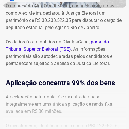
ressarcimento ao erário, originalmente fixado em R$
O empresário Alex Ofredi Melim, conhecido nas urnas
234,4 milhões, chega hoje a R$ 2,55 bilhões. O MP ainda
como Alex Melim, declarou à Justiça Eleitoral um
cobra R$ 778,9 mil de multa civil e R$ 11,9 milhões por
patrimônio de R$ 30.233.522,35 para disputar o cargo de
danos morais coletivos.
deputado estadual pelo Agir no Rio de Janeiro.
Com informações do colunista Lauro Jardim, do jornal “O
Globo”
Os dados foram obtidos no DivulgaCand,
portal do
Tribunal Superior Eleitoral (TSE)
. As informações
patrimoniais são autodeclaradas pelos candidatos e
permanecem sujeitas à análise da Justiça Eleitoral.
Aplicação concentra 99% dos bens
A declaração patrimonial é concentrada quase
integralmente em uma única aplicação de renda fixa,
avaliada em R$ 30 milhões.
O investimento, identificado pelo código PB0122F5GL6,