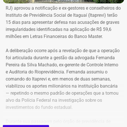
O plenário do Tribunal de Contas do Estado do Rio (TCE-
Melim Corretora de Seguros Ltda., empresa que atua no
RJ) aprovou a notificação e ex-gestores e conselheiros do
setor de seguros e planos de saúde.
Instituto de Previdência Social de Itaguaí (Itaprevi) terão
15 dias para apresentar defesa nas acusações de graves
irregularidades identificadas na aplicação de R$ 59,6
milhões em Letras Financeiras do Banco Master.
A deliberação ocorre após a revelação de que a operação
foi articulada durante a gestão da advogada Fernanda
Pereira da Silva Machado, ex-gerente de Controle Interno
e Auditoria do Rioprevidência. Fernanda assumiu o
comando do Itaprevi e, em menos de duas semanas,
Declaração de bens de Alex Melim em 2026 — Foto:
viabilizou os aportes milionários na instituição bancária
Reprodução/Divulgacand
— repetindo o mesmo padrão de operações que a tornou
alvo da Polícia Federal na investigação sobre os
investimentos do fundo estadual.
Durante sua passagem pelo órgão de previdência de