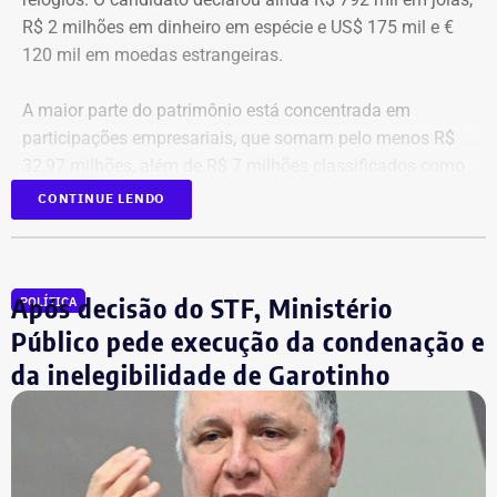
R$ 2 milhões em dinheiro em espécie e US$ 175 mil e €
120 mil em moedas estrangeiras.
A maior parte do patrimônio está concentrada em
participações empresariais, que somam pelo menos R$
32,97 milhões, além de R$ 7 milhões classificados como
“valores de diversos créditos”. Também aparecem na
CONTINUE LENDO
relação imóveis, incluindo uma cobertura declarada por
R$ 884,1 mil e duas casas. Os valores correspondem à
declaração apresentada, sem informações, nos prints,
Após decisão do STF, Ministério
POLÍTICA
sobre marca, modelo ou valor de mercado dos relógios.
Público pede execução da condenação e
da inelegibilidade de Garotinho