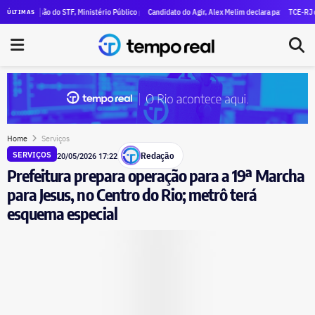
eclara R$ 47 milhões em patrimônio
isão do STF, Ministério Público pede execução da condenação e da inelegibilidade de Garotinho
Candidato do Agir, Alex Melim declara patrimônio de R$ 30 milh
TCE-RJ devassa apo
ÚLTIMAS
Home
Serviços
Redação
SERVIÇOS
20/05/2026 17:22
Prefeitura prepara operação para a 19ª Marcha
para Jesus, no Centro do Rio; metrô terá
esquema especial