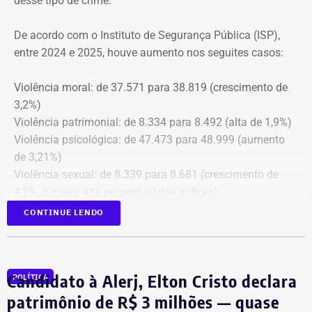
desse tipo de crime.
cópia integral do processo ao Ministério Público do
Estado do Rio de Janeiro (MPRJ), para que avalie a
De acordo com o Instituto de Segurança Pública (ISP),
apuração de possíveis ilícitos nas esferas cível e criminal,
entre 2024 e 2025, houve aumento nos seguites casos:
e à Secretaria de Regime Próprio e Complementar do
Ministério da Previdência Social.
Violência moral: de 37.571 para 38.819 (crescimento de
3,2%)
Violência patrimonial: de 8.334 para 8.492 (alta de 1,9%)
Violência psicológica: de 47.473 para 48.999 (aumento
de 3,21%)
Violência sexual: de 8.339 para 8.681 (crescimento de
4,1%, a maior alta percentual dos índices).
A única estatística que apresentou queda foi a de
CONTINUE LENDO
violência física, que passou de 43.743 em 2024 para
43.307 registros no ano seguinte, uma baixa de 1%.
Todas as informações constam na página
ISP Mulher
.
Candidato à Alerj, Elton Cristo declara
POLÍTICA
Símbolo dessa batalha, a atriz e jornalista Cristiane
patrimônio de R$ 3 milhões — quase