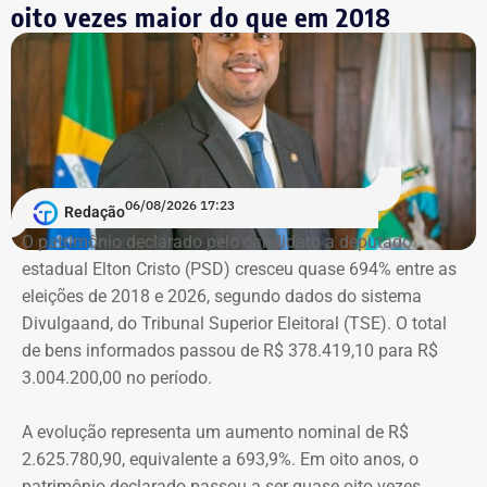
Machado vivenciou essa realidade em 2018, quando se
oito vezes maior do que em 2018
tornou conhecida do público ao filmar as agressões que
sofria do ex-marido, o empresário e ex-diplomata Sérgio
Schiller Thompson-Flores. Em setembro do ano seguinte,
a Justiça do Rio o condenou a três anos de prisão em
regime semiaberto.
Em conversa com o TEMPO REAL RJ, Cristiane analisa o
06/08/2026 17:23
Redação
que ainda falta às mulheres na hora de denunciar os
O patrimônio declarado pelo candidato a deputado
companheiros por violência doméstica.
estadual Elton Cristo (PSD) cresceu quase 694% entre as
eleições de 2018 e 2026, segundo dados do sistema
“Creio que duas coisas ainda impedem as mulheres de
Divulgaand, do Tribunal Superior Eleitoral (TSE). O total
seguirem adiante nesta batalha. A vergonha e o medo.
de bens informados passou de R$ 378.419,10 para R$
Porque é necessário ter mais do que coragem para seguir
3.004.200,00 no período.
adiante no enfrentamento à violência doméstica. Pois
muitas têm medo do agressor sob dois pontos de vista. O
A evolução representa um aumento nominal de R$
primeiro é o temor de continuar viva e estar ao lado do
2.625.780,90, equivalente a 693,9%. Em oito anos, o
agressor. E o outro é o que vai acontecer com ela depois
patrimônio declarado passou a ser quase oito vezes