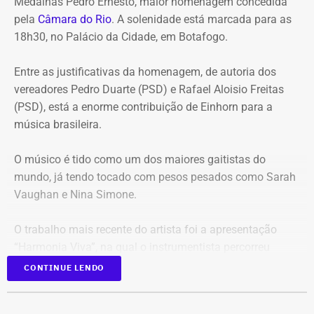
Medalhas Pedro Ernesto, maior homenagem concedida
estão:
pela
Câmara do Rio
. A solenidade está marcada para as
18h30, no Palácio da Cidade, em Botafogo.
Mudança brusca na estratégia de investimento: a
alocação em letras financeiras foi elevada de 2% para
Entre as justificativas da homenagem, de autoria dos
20% logo na primeira reunião da nova gestão,
vereadores Pedro Duarte (PSD) e Rafael Aloisio Freitas
desrespeitando os estudos técnicos e pareceres da
(PSD), está a enorme contribuição de Einhorn para a
consultoria financeira contratada, que desaconselhavam
música brasileira.
o investimento de longo prazo.
Rating especulativo: a aplicação prendeu os recursos
O músico é tido como um dos maiores gaitistas do
previdenciários por 10 anos em uma instituição que
mundo, já tendo tocado com pesos pesados como Sarah
possuía rating B+ (grau especulativo com alto risco de
Vaughan e Nina Simone.
inadimplência), violando princípios de segurança e
liquidez.
O trabalho mais recente do artista foi a apresentação
Alteração regimental retroativa: a gestão do Itaprevi
“Harmonia Viva”, na qual o instrumentista percorreu
editou norma com efeitos retroativos para apagar a
diversas unidades pelo Sesc na cidade do Rio.
exigência de que instituições financeiras recebedoras de
CONTINUE LENDO
recursos tivessem rating mínimo A.
Com 94 anos de idade, Einhorn começou a tocar gaita
Credenciamento e loteamento de cargos: o