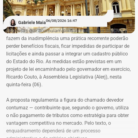
encorajá-las.
“A ideia de dar aulas especificas para mulheres se
06/08/2026 16:47
Gabriele Maia
defenderem de casos de violência surgiu do encontro
Empresas que acumulam dívidas milionárias de ICMS e
entre a prática do esporte e a observação de uma
fazem da inadimplência uma prática recorrente poderão
demanda real do cotidiano feminino. O principal gatilho
perder benefícios fiscais, ficar impedidas de participar de
que muitas sentem é a constatação do medo. Por isso, os
Evolução do patrimônio declarado por Fred Pacheco à Justiça Eleitoral
licitações e ainda passar a integrar um cadastro público
treinamentos vão além dos socos. O foco principal é a
entre 2012 e 2026, em valores nominais e corrigidos pela inflação (IPCA) –
do Estado do Rio. As medidas estão previstas em um
consciência situacional e a capacidade de reação rápida
Tabela: Imagem gerada por IA
projeto de lei encaminhado pelo governador em exercício,
antes mesmo que o contato físico aconteça”, comenta.
Ricardo Couto, à Assembleia Legislativa (Alerj), nesta
Apesar da recuperação, o valor ainda está 16,3% abaixo,
quinta-feira (06).
em termos nominais, do pico registrado em 2022.
Quando a comparação é feita em valores corrigidos pela
A proposta regulamenta a figura do chamado devedor
inflação, a diferença chega a 30,1%.
contumaz — contribuinte que, segundo o governo, utiliza
o não pagamento de tributos como estratégia para obter
vantagem competitiva no mercado. Pelo texto, o
Patrimônio de Fred Pacheco é
enquadramento dependerá de um processo
composto em sua maioria por