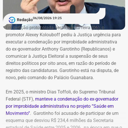
06/08/2026 19:25
Redação
Em petição protocolada nesta quinta-feira (06), o
promotor Alexey Kolouboff pediu à Justiça urgência para
executar a condenação por improbidade administrativa
do ex-governador Anthony Garotinho (Republicanos) e
comunicar à Justiça Eleitoral a suspensão de seus
direitos políticos por oito anos, em razão do período de
registro das candidaturas. Garotinho está na disputa, de
novo, pelo comando do Palácio Guanabara.
Em 2025, o ministro Dias Toffoli, do Supremo Tribunal
Federal (STF),
manteve a condenação do ex-governador
por improbidade administrativa no projeto “Saúde em
Movimento”
. Garotinho foi acusado de participar de um
esquema que desviou R$ 234,4 milhões da Secretaria
estadual de Saúde entre 2005 e 2006., na época em que o