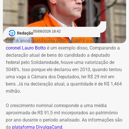
do interior do estado. A partir dessas informações foram
publicação desta reportagem, ambos os focos se
produzidas apresentações gráficas, enquanto a etapa de
tornaram em um só.
campo teria vistoriado apenas 0,5% dos imóveis
previstos, sob a justificativa de falta de autorização para
Apesar da interdição de um trecho da via, ainda de
acesso.
05/08/2026 18:42
Redação
acordo com o Centro de Operações, não houve alterações
Em 16 anos muita coisa pode mudar. E o patrimônio do
na circulação de ônibus pela região. Ainda segundo o
Na avaliação dos auditores, o conjunto das evidências
coronel Lauro Botto
é um exemplo disso, Comparando a
COR, a interdição acontece pelo fato do acostamento ser
aponta indícios relevantes de irregularidades na execução
declaração atual de bens do candidado a deputado
estreito. Por isso uma faixa de rolamento está ocupada
e fiscalização contratual, além de fragilidades na
federal pelo Solidariedade, houve uma valorização de
para os bombeiros possam atuar no combate às chamas.
confiabilidade das informações produzidas. O relatório
5048%. Isso porque ele declarou em 2010, quando tentou
foi encaminhado ao Ministério Público, ao Tribunal de
uma vaga à Câmara dos Deputados, ter R$ 29 mil em
Equipes do quartel do Grajaú do Corpo de Bombeiros
Contas e ao Conselho Administrativo de Defesa
bens. Já na declaração atual, a quantidade é de R$ 1,464
seguem no local trabalhando para controlar o incêndio.
Econômica (Cade).
milhão.
Até o momento, não há informação sobre feridos.
Também não se sabe o que causou o fogo na área.
O crescimento nominal corresponde a uma média
Nova gestão amplia pente-fino no
aproximada de R$ 91,5 mil incorporados ao patrimônio
instituto
por ano durante o período analisado. As informações são
da
plataforma DivulgaCand
.