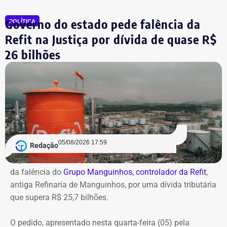
Governo do estado pede falência da
POLÍTICA
Refit na Justiça por dívida de quase R$
26 bilhões
05/08/2026 17:59
Redação
O governo do estado do Rio pediu à Justiça a decretação
da falência do
Grupo Manguinhos, controlador da Refit
,
antiga Refinaria de Manguinhos, por uma dívida tributária
que supera R$ 25,7 bilhões.
O pedido, apresentado nesta quarta-feira (05) pela