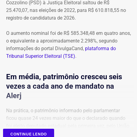
Cozzolino (PSD) à Justiça Eleitoral saltou de R$
25.470,07, nas eleições de 2022, para R$ 610.818,55 no
registro de candidatura de 2026.
O aumento nominal foi de R$ 585.348,48 em quatro anos,
o equivalente a aproximadamente 2.298%, segundo
informações do portal DivulgaCand,
plataforma do
Tribunal Superior Eleitoral (TSE)
.
Em média, patrimônio cresceu seis
vezes a cada ano de mandato na
Alerj
Na prática, o patrimônio informado pelo parlamentar
ficou quase 24 vezes maior do que o declarado quando
foi eleito deputado estadual pela primeira vez, pelo União
Brasil.
CONTINUE LENDO