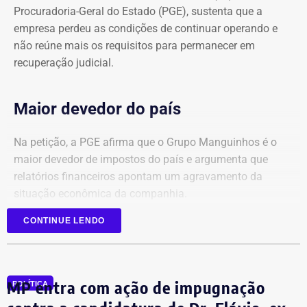
Procuradoria-Geral do Estado (PGE), sustenta que a
empresa perdeu as condições de continuar operando e
não reúne mais os requisitos para permanecer em
recuperação judicial.
Maior devedor do país
Na petição, a PGE afirma que o Grupo Manguinhos é o
maior devedor de impostos do país e argumenta que
relatórios financeiros apontam um agravamento da
situação econômica da companhia.
CONTINUE LENDO
Segundo o órgão, após registrar faturamento superior a
R$ 1 bilhão por mês em 2025, a empresa sofreu uma
queda contínua nas receitas, chegando a faturamento
praticamente zero no início de 2026.
MP entra com ação de impugnação
POLÍTICA