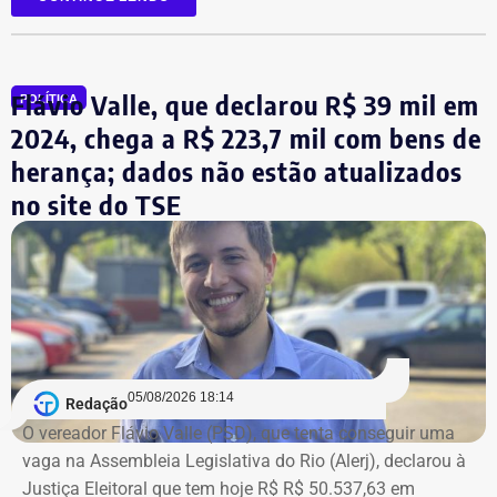
A tenente-coronel da Polícia Militar Erigreyce Monteiro
(Novo), vice na chapa de Marinho, declarou R$ 515 mil
em bens, relativos a um apartamento.
Flávio Valle, que declarou R$ 39 mil em
POLÍTICA
2024, chega a R$ 223,7 mil com bens de
herança; dados não estão atualizados
no site do TSE
Bens declarados por André Marinho (Novo) à Justiça Eleitoral — Foto:
05/08/2026 18:14
Redação
Reprodução/Divulgacand
O vereador Flávio Valle (PSD), que tenta conseguir uma
vaga na Assembleia Legislativa do Rio (Alerj), declarou à
Justiça Eleitoral que tem hoje R$ R$ 50.537,63 em