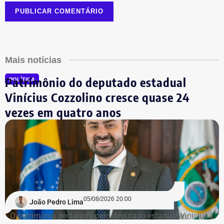
Mais notícias
Patrimônio do deputado estadual
POLÍTICA
Vinícius Cozzolino cresce quase 24
vezes em quatro anos
05/08/2026 20:00
João Pedro Lima
O patrimônio declarado pelo deputado estadual Vinícius