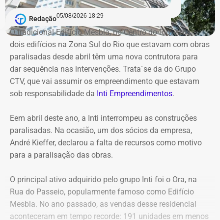
Segundo a atual gestão, os levantamentos preliminares
indicam que o instituto vinha sendo utilizado para
05/08/2026 18:29
Redação
descentralizar recursos públicos por meio de
O tradicional Edifício Mesbla, no Centro do Rio, e mais
contratações com baixo nível de controle, aproveitando a
dois edifícios na Zona Sul do Rio que estavam com obras
maior flexibilidade financeira conferida à natureza
paralisadas desde abril têm uma nova contrutora para
jurídica da autarquia.
dar sequência nas intervenções. Trata´se da do Grupo
CTV, que vai assumir os empreendimento que estavam
COM INFORMAÇÕES DO RJ2/TV GLOBO
sob responsabilidade da
Inti Empreendimentos
.
Declaração de Lauro Boto em 2010 — Foto: Reprodução/DivulgaCand
Eem abril deste ano, a Inti interrompeu as construções
paralisadas. Na ocasião, um dos sócios da empresa,
André Kieffer, declarou a falta de recursos como motivo
para a paralisação das obras.
O principal ativo adquirido pelo grupo Inti foi o Ora, na
Rua do Passeio, popularmente famoso como Edifício
Mesbla. No ano passado, as vendas desse residencial
aconteceram em tempo recorde: 191 unidades em menos