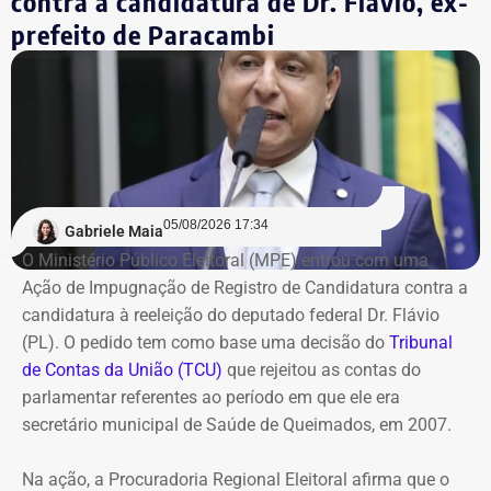
contra a candidatura de Dr. Flávio, ex-
Ainda de acordo com a procuradoria, o grupo continuou
prefeito de Paracambi
acumulando prejuízos, manteve elevados custos
operacionais e não apresentou perspectiva de geração de
caixa suficiente para sustentar as atividades ou quitar
suas obrigações.
Na avaliação do Executivo estadual, a recuperação
judicial deixou de cumprir sua função de permitir a
05/08/2026 17:34
recuperação da empresa.
Gabriele Maia
O Ministério Público Eleitoral (MPE) entrou com uma
Ação de Impugnação de Registro de Candidatura contra a
Refit não teria honrado os
candidatura à reeleição do deputado federal Dr. Flávio
pagamentos
(PL). O pedido tem como base uma decisão do
Tribunal
de Contas da União (TCU)
que rejeitou as contas do
O governo também sustenta que os responsáveis pela
parlamentar referentes ao período em que ele era
Refit descumpriram o parcelamento especial firmado
secretário municipal de Saúde de Queimados, em 2007.
para quitar débitos tributários. Conforme a PGE, as
parcelas deixaram de ser pagas por mais de 90 dias,
Na ação, a Procuradoria Regional Eleitoral afirma que o