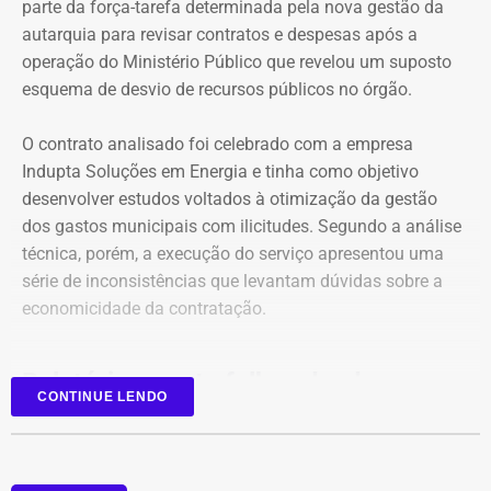
parte da força-tarefa determinada pela nova gestão da
autarquia para revisar contratos e despesas após a
operação do Ministério Público que revelou um suposto
esquema de desvio de recursos públicos no órgão.
O contrato analisado foi celebrado com a empresa
Indupta Soluções em Energia e tinha como objetivo
desenvolver estudos voltados à otimização da gestão
dos gastos municipais com ilicitudes. Segundo a análise
técnica, porém, a execução do serviço apresentou uma
Declaração de bens de Vinícius Cozzolino em 2026 — Foto:
série de inconsistências que levantam dúvidas sobre a
Reprodução/Divulgacand
economicidade da contratação.
Relatório aponta falhas desde o
CONTINUE LENDO
planejamento
Entre as principais irregularidades identificadas pelos