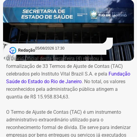
2007, quando Dr. Flávio comandava a Saúde de
Queimados.
Segundo o Ministério Público, o TCU concluiu que parte
das despesas realizadas com verbas federais não foi
devidamente comprovada. As contas foram julgadas
05/08/2026 17:30
Redação
irregulares em 2021, e a decisão foi mantida em março
O Diário Oficial desta terça-feira (4) revelou a
de 2024, quando o tribunal rejeitou o recurso apresentado
formalização de 33 Termos de Ajuste de Contas (TAC)
pelo deputado.
celebrados pelo Instituto Vital Brazil S.A. e pela
Fundação
Saúde do Estado do Rio de Janeiro
. No total, os valores
O acórdão também determinou que Dr. Flávio devolva
reconhecidos pela administração pública atingem a
quatro valores, que somam R$ 13.112,09, sem
quantia de R$ 15.958.834,63.
atualização monetária.
O Termo de Ajuste de Contas (TAC) é um instrumento
A Procuradoria cita ainda que o Tribunal concluiu que o
administrativo extraordinário utilizado para o
deputado participou da gestão desses recursos,
reconhecimento formal de dívida. Ele serve para indenizar
autorizando transferências para contas da prefeitura e
empresas por bens entregues ou serviços já executados
pagamentos por cheque que permaneceram sem