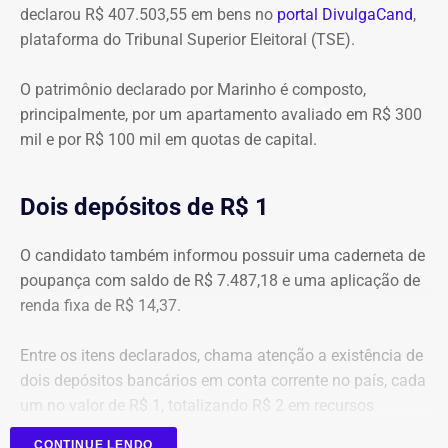
declarou R$ 407.503,55 em bens no
portal DivulgaCand
,
plataforma do Tribunal Superior Eleitoral (TSE).
O patrimônio declarado por Marinho é composto,
principalmente, por um apartamento avaliado em R$ 300
mil e por R$ 100 mil em quotas de capital.
Dois depósitos de R$ 1
O candidato também informou possuir uma caderneta de
poupança com saldo de R$ 7.487,18 e uma aplicação de
renda fixa de R$ 14,37.
Entre os itens declarados, chama atenção a existência de
dois depósitos bancários em conta corrente no país, cada
um no valor de R$ 1, totalizando R$ 2 em recursos
mantidos em contas correntes.
CONTINUE LENDO