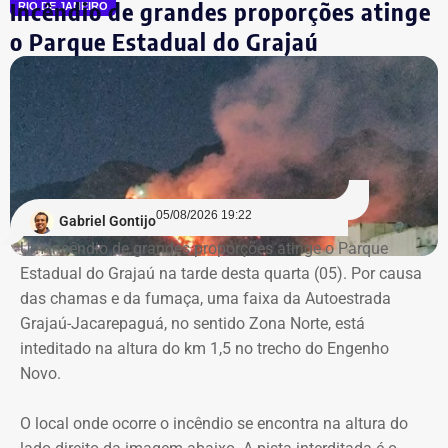
Incêndio de grandes proporções atinge
auditores está a concentração de funções incompatíveis
RIO DE JANEIRO
dentro do processo de contratação. Conforme o relatório,
o Parque Estadual do Grajaú
os mesmos agentes públicos participaram das etapas de
planejamento, julgamento e fiscalização do contrato,
Declaração de bens de Vinícius Cozzolino em 2022 — Foto:
comprometendo a segregação de funções.
Reprodução/Divulgacand
A auditoria também aponta indícios de restrição à
competitividade da licitação, observados pela baixa
variação entre as propostas apresentadas pelas
05/08/2026 19:22
Gabriel Gontijo
empresas concorrentes, além de falhas na elaboração do
Um incêndio de grandes proporções atinge o Parque
termo de referência.
Estadual do Grajaú na tarde desta quarta (05). Por causa
das chamas e da fumaça, uma faixa da Autoestrada
Outro ponto que chamou a atenção dos técnicos foi a
Grajaú-Jacarepaguá, no sentido Zona Norte, está
ausência de critérios objetivos para justificar a
inteditado na altura do km 1,5 no trecho do Engenho
contratação da equipe prevista. Em uma das fases do
Novo.
projeto, o contrato estimava a atuação de 76
profissionais durante 12 meses, com remuneração média
O local onde ocorre o incêndio se encontra na altura do
superior a R$ 28 mil. Em alguns casos, como o de