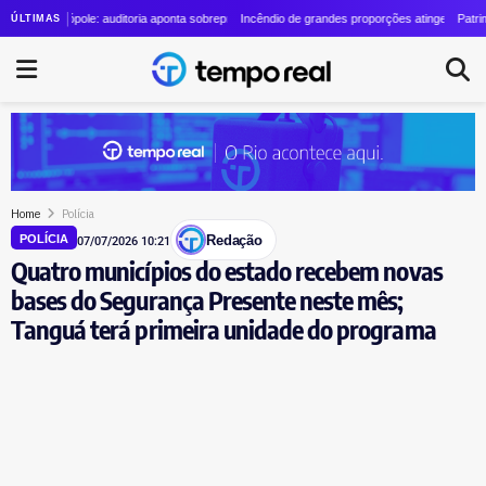
zolino cresce quase 24 vezes em quatro anos
trópole: auditoria aponta sobrepreço de R$ 20 milhões em contrato de R$ 56 milhões
Incêndio de grandes proporções atinge o Parque Estadua
Patrimônio de L
ÚLTIMAS
Home
Polícia
Redação
POLÍCIA
07/07/2026 10:21
Quatro municípios do estado recebem novas
bases do Segurança Presente neste mês;
Tanguá terá primeira unidade do programa