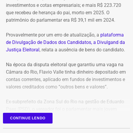
investimentos e cotas empresariais; e mais R$ 223.720
que recebeu de herança do pai, morto em 2025. O
patrimônio do parlamentar era R$ 39,1 mil em 2024.
Provavelmente por um erro de atualização, a
plataforma
de Divulgação de Dados dos Candidatos, a Divulgand da
Justiça Eleitoral
, relata a ausência de bens do candidato.
Na época da disputa eleitoral que garantiu uma vaga na
Câmara do Rio, Flavio Valle tinha dinheiro depositado em
contas correntes, aplicado em fundos de investimentos e
valores creditados como “outros bens e valores”.
Ex-subprefeito da Zona Sul do Rio na gestão de Eduardo
Paes (PSD), o vereador foi o parlamentar mais jovem
eleito na última legislatura da Câmara e agora disputa,
CONTINUE LENDO
pela primeira vez, o cargo de deputado estadual.