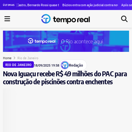
a família são as vítimas da queda de helicóptero no Rio; passeio foi com portas abertas e custou 
Castro, Bernardo Rossi quase triplica patrimônio em 12 anos e chega a R$ 2,1 milhões em bens; e
Búzios entra com ação judicial contra nove perfis no Instagram 
Após seis anos fecha
ÚLTIMAS
Home
Rio de Janeiro
Redação
RIO DE JANEIRO
18/09/2025 19:58
Nova Iguaçu recebe R$ 49 milhões do PAC para
construção de piscinões contra enchentes