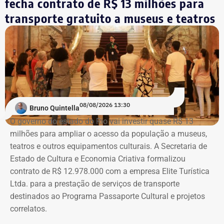
fecha contrato de R$ 13 milhões para
Eleitoral (TSE).
aquisições do acervo, e a Sala Bernardelli, que será aberta
integralmente. Em setembro, a sala também abrigará a
transporte gratuito a museus e teatros
Trecho da ação civil pública que pede a investigação de nove páginas no
mostra “Abolicionistas Brasileiras”.
Instagram sobre Búzios — Foto: Reprodução.
Com informações do colunista Ancelmo Gois, do Jornal
“O Globo”.
Na ação, a prefeitura também pede informações
cadastrais, endereços eletrônicos, telefones, IPs,
08/08/2026 13:30
dispositivos utilizados, histórico de nomes,
Bruno Quintella
administradores atuais e anteriores, contas vinculadas,
O governo do estado do Rio vai investir quase R$ 13
meios de recuperação, contas publicitárias e dados de
milhões para ampliar o acesso da população a museus,
pagamento. Com isso, a Meta também seria obrigada a
teatros e outros equipamentos culturais. A Secretaria de
elaborar uma tabela comparativa, indicando se os perfis
Estado de Cultura e Economia Criativa formalizou
compartilham telefones, dispositivos, endereços de IP,
contrato de R$ 12.978.000 com a empresa Elite Turística
administradores, contas de anúncios, meios de
Ltda. para a prestação de serviços de transporte
pagamento ou gerenciadores de negócios.
destinados ao Programa Passaporte Cultural e projetos
correlatos.