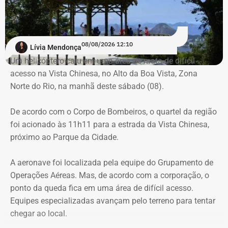
em combate a incêndios florestais também foram
mobilizados.
Para dar apoio às buscas do Corpo de Bombeiros, o
08/08/2026 12:10
Lívia Mendonça
ICMBio informou que um pequeno e restrito trecho da
Um helicóptero caiu em uma área de mata de difícil
Estrada da Vista Chinesa, em frente ao pagode chinês da
acesso na Vista Chinesa, no Alto da Boa Vista, Zona
Vista Chinesa, foi interditado. A Vista Chinesa fica dentro
Norte do Rio, na manhã deste sábado (08).
do Parque Nacional da Tijuca
Trecho da argumentação da prefeitura de Búzios sobre a morte de uma
De acordo com o Corpo de Bombeiros, o quartel da região
criança de 2 anos — Foto: Reprodução.
foi acionado às 11h11 para a estrada da Vista Chinesa,
próximo ao Parque da Cidade.
O pedido de Búzios à Justiça
A aeronave foi localizada pela equipe do Grupamento de
Em caráter urgente, antes da apresentação da defesa das
Operações Aéreas. Mas, de acordo com a corporação, o
empresas, a prefeitura solicitou:
ponto da queda fica em uma área de difícil acesso.
Equipes especializadas avançam pelo terreno para tentar
Preservação integral dos registros dos nove perfis;
chegar ao local.
Entrega dos dados de titulares e administradores;