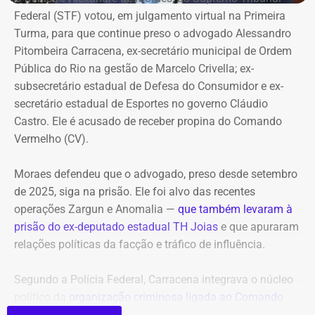
identificável judicialmente. Também sustenta que o sigilo
julho, a Delegacia de Atendimento à Mulher (Deam) da
Federal (STF) votou, em julgamento virtual na Primeira
da fonte protege o informante, mas não elimina a
Zona Sul instaurou um inquérito após receber do
Turma, para que continue preso o advogado Alessandro
responsabilidade de quem decide publicar, editar e
Ministério Público do Rio (MPRJ) uma notícia de fato que
Pitombeira Carracena, ex-secretário municipal de Ordem
impulsionar um conteúdo.
apontava um possível estupro contra uma adolescente de
Pública do Rio na gestão de Marcelo Crivella; ex-
17 anos durante o pré-carnaval deste ano.
subsecretário estadual de Defesa do Consumidor e ex-
Chamado a se manifestar antes da decisão sobre a
secretário estadual de Esportes no governo Cláudio
liminar, o Ministério Público do Estado do Rio de Janeiro
A investigação está em andamento e tramita sob sigilo.
Castro. Ele é acusado de receber propina do Comando
recomendou que os pedidos urgentes fossem rejeitados.
Vermelho (CV).
A audiência do caso de estupro coletivo em Copacabana,
que ocorreria na sexta-feira (07), foi adiada para a
Moraes defendeu que o advogado, preso desde setembro
Promotoria afirmou que publicações
próxima quinta-feira (13).
de 2025, siga na prisão. Ele foi alvo das recentes
deveriam ser mantidas
operações Zargun e Anomalia —
que também levaram à
Com informações do portal “g1”.
prisão do ex-deputado estadual TH Joias
e que apuraram
Em parecer apresentado em 5 de julho, a 2ª Promotoria
relações políticas da facção e tráfico de influência.
de Justiça de Tutela Coletiva do Núcleo Cabo Frio
afirmou que as publicações deveriam permanecer
Segundo a Polícia Federal, Carracena integrava o núcleo
acessíveis para que a população pudesse conhecer os
político da
organização criminosa ligada ao Comando
fatos e formar sua própria avaliação.
Vermelho
e repassava informações privilegiadas sobre