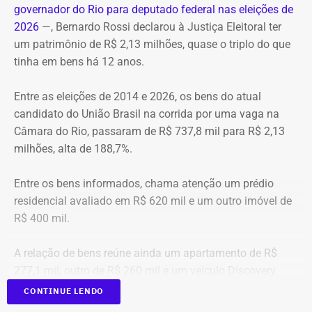
governador do Rio para deputado federal nas eleições de
A operação mobilizou cerca de 40 militares, 11 viaturas e
2026
—, Bernardo Rossi declarou à Justiça Eleitoral ter
4 unidades operacionais.
um patrimônio de R$ 2,13 milhões, quase o triplo do que
tinha em bens há 12 anos.
Com informações do portal “g1”.
Entre as eleições de 2014 e 2026, os bens do atual
candidato do União Brasil na corrida por uma vaga na
Câmara do Rio, passaram de R$ 737,8 mil para R$ 2,13
milhões, alta de 188,7%.
Entre os bens informados, chama atenção um prédio
residencial avaliado em R$ 620 mil e um outro imóvel de
R$ 400 mil.
A relação de bens reúne ainda um apartamento de R$
277,1 mil, outro de R$ 260 mil e um veículo Discovery
D300, ano 2023, declarado por R$ 330 mil. Também
CONTINUE LENDO
aparecem na lista cerca de R$ 177 mil em aplicações e