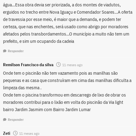
água…Essa obra devia ser priorizada, a dos montes de viadutos,
erguidos no trecho entre Nova Iguaçu e Comendador Soares…A oferta
de travessia por esse meio, é maior que a demanda, e podem ter
certeza, que nas enchentes, será usado como abrigo por moradores
afetados pelos transbordamentos…O município a muito não tem um
prefeito, e sim um ocupando da cadeia
Responder
Remilson Francisco da silva
11 meses ago
Onde tem o piscinão não tem vazamento pois as manilhas são
pequenas e as casa que construíram em cima das manilhas dificulta a
limpeza das mesma .
Onde tem o piscina transformou em descarrego de lixo de obrar os
moradores contribui para o lixão em volta do piscinão da Via light
bairro Jardim Jasmim com Bairro Jardim Lumar
Responder
Zeti
11 meses ago