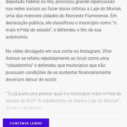
deputado federal no Rio, provocou grande repercussão
Moraes, porém, afastou a alegação de que teria havido
nas redes sociais ao fazer duras críticas a Laje do Muriaé,
violação da cadeia de custódia das provas. Segundo o
Justiça nega todas as medidas
uma das menores cidades do Noroeste Fluminense. Em
ministro, não existem “quaisquer indícios ou evidências
declaração pública, ele classificou o município como “o
urgentes
concretas” que sustentem essa possibilidade. Ele
mais m*rda do estado”, e defendeu o fim de sua
também descartou a hipótese de que o sigilo das
autonomia.
Em 8 de julho, o juiz Danilo Marques Borges acompanhou
comunicações profissionais de Alessandro Carracena, na
a posição do Ministério Público e indeferiu a liminar.
condição de advogado, tenha sido comprometido.
No vídeo divulgado em sua conta no Instagram, Vitor
Antoun se referiu repetidamente ao local como uma
A decisão afirma que as publicações tratam de fatos de
Além de rejeitar o recurso da defesa de Carracena, o
“cidadezinha” e defendeu que municípios que não
interesse público relacionados à administração municipal
ministro do STF votou por negar pedidos de outros
possuam condições de se sustentar financeiramente
e à atuação de agentes políticos, assuntos submetidos
investigados na Operação Anomalia. O ministro defendeu
deveriam deixar de existir.
ao “legítimo escrutínio da sociedade em um Estado
que se mantenham as prisões do policial militar Flávio
Democrático de Direito”.
Cosme Menezes Pereira e que Luiz Eduardo Cunha
“Tu já parou pra pensar qual é o município mais m*rda do
Gonçalves, ex-assessor parlamentar, continue detido em
estado do Rio? “A cidadezinha se chama Laje do Muriaé”,
O magistrado considerou que não havia demonstração
uma penitenciária federal.
disse o candidato.
concreta da ilegalidade das postagens nem risco
imediato de desaparecimento das provas.
Ainda participarão do julgamento os ministros Flávio
CONTINUE LENDO
Dino, Cármen Lúcia e Cristiano Zanin.