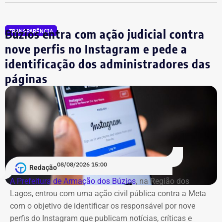
fundos.
Búzios entra com ação judicial contra
TRANSPARÊNCIA
nove perfis no Instagram e pede a
identificação dos administradores das
páginas
08/08/2026 15:00
Redação
A Prefeitura de Armação dos Búzios
, na Região dos
Lagos, entrou com uma ação civil pública contra a Meta
com o objetivo de identificar os responsável por nove
perfis do Instagram que publicam notícias, críticas e