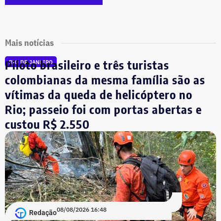
Mais notícias
Piloto brasileiro e três turistas
RIO DE JANEIRO
colombianas da mesma família são as
vítimas da queda de helicóptero no
Rio; passeio foi com portas abertas e
custou R$ 2.550
08/08/2026 16:48
Redação