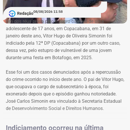
A ação também busca obrigar os responsáveis a publicar
08/08/2026 11:58
Redação
correções ou retratações por pelo menos 30 dias, além de
Um dos réus preso pelo estupro coletivo de uma
ressarcir os custos que a prefeitura afirma ter suportado
adolescente de 17 anos, em Copacabana, em 31 de
para responder às informações questionadas.
janeiro deste ano, Vitor Hugo de Oliveira Simonin foi
indiciado pela 12ª DP (Copacabana) por um outro caso,
O valor desses danos não foi calculado. O município
dessa vez, pelo estupro de vulnerável de uma jovem
pede ainda indenização por dano moral coletivo, também
durante uma festa em Botafogo, em 2025.
sem indicar a quantia. Apesar da dimensão das
pretensões, atribuiu à causa o valor provisório de R$ 1
Esse foi um dos casos denunciados após a repercussão
mil.
do crime ocorrido no início deste ano. O pai de Vitor Hugo,
que ocupava o cargo de subsecretário à época, foi
exonerado depois que o episódio ganhou notoriedade.
Município afirma que ação não busca
José Carlos Simonin era vinculado à Secretaria Estadual
impedir críticas
de Desenvolvimento Social e Direitos Humanos.
Ao longo da petição, a prefeitura procura diferenciar
críticas políticas de afirmações factuais que considera
Indiciamento ocorreu na última