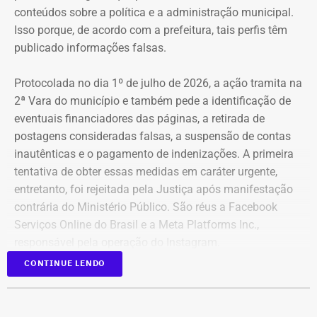
conteúdos sobre a política e a administração municipal.
Isso porque, de acordo com a prefeitura, tais perfis têm
publicado informações falsas.
Protocolada no dia 1º de julho de 2026, a ação tramita na
2ª Vara do município e também pede a identificação de
eventuais financiadores das páginas, a retirada de
postagens consideradas falsas, a suspensão de contas
inautênticas e o pagamento de indenizações. A primeira
tentativa de obter essas medidas em caráter urgente,
entretanto, foi rejeitada pela Justiça após manifestação
contrária do Ministério Público. São réus a Facebook
Serviços Online do Brasil e a Meta Platforms Inc.,
responsável pela operação do Instagram.
CONTINUE LENDO
Os administradores dos perfis não foram incluídos no
Declaração de bens de Bernardo Rossi em 2026 — Foto:
processo porque, segundo a prefeitura, não foi possível
Reprodução/Divulgacand
conseguir a identificação dos responsáveis. O processo