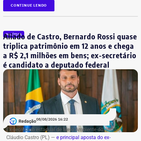
CONTINUE LENDO
Aliado de Castro, Bernardo Rossi quase
POLÍTICA
triplica patrimônio em 12 anos e chega
a R$ 2,1 milhões em bens; ex-secretário
é candidato a deputado federal
Bombeiros encontraram as vítimas
carbonizadas
O helicóptero explodiu ao cair na encosta, e chamas se
alastraram pela mata. De acordo com o Corpo de
Bombeiros, agentes especializados em combate a
08/08/2026 16:22
Redação
incêndios florestais foram mobilizados e conseguiram
Ex-secretário estadual de Meio Ambiente do gestão
controlar o fogo.
Cláudio Castro (PL) —
e principal aposta do ex-