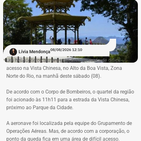
Trecho da argumentação da prefeitura de Búzios sobre a respeito da morte
de uma criança de 2 anos — Foto: Reprodução.
Há registro de fogo na região, e militares especializados
em combate a incêndios florestais também foram
mobilizados.
Para dar apoio às buscas do Corpo de Bombeiros, o
08/08/2026 12:10
Lívia Mendonça
ICMBio informou que um pequeno e restrito trecho da
Um helicóptero caiu em uma área de mata de difícil
Estrada da Vista Chinesa, em frente ao pagode chinês da
acesso na Vista Chinesa, no Alto da Boa Vista, Zona
Vista Chinesa, foi interditado. A Vista Chinesa fica dentro
Norte do Rio, na manhã deste sábado (08).
do Parque Nacional da Tijuca
Trecho da argumentação da prefeitura de Búzios sobre a morte de uma
De acordo com o Corpo de Bombeiros, o quartel da região
criança de 2 anos — Foto: Reprodução.
foi acionado às 11h11 para a estrada da Vista Chinesa,
próximo ao Parque da Cidade.
O pedido de Búzios à Justiça
A aeronave foi localizada pela equipe do Grupamento de
Em caráter urgente, antes da apresentação da defesa das
Operações Aéreas. Mas, de acordo com a corporação, o
empresas, a prefeitura solicitou:
ponto da queda fica em uma área de difícil acesso.