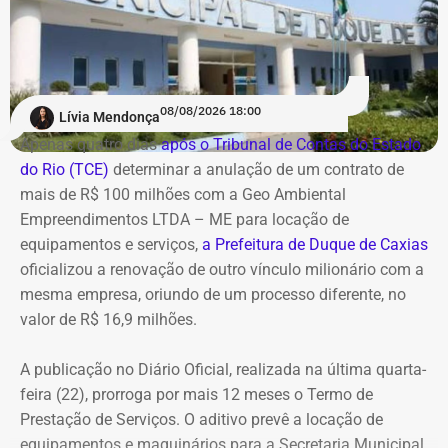
cenário expõe os diretores a potenciais represálias,
tornando necessária a utilização de veículos blindados.
A contratação ocorre em
meio ao endurecimento das
ações de compliance da companhia, que recentemente
reforçou auditorias internas em parceria com o GSI e a
08/08/2026 18:00
Lívia Mendonça
Casa Civil.
Apenas quatro dias
após o Tribunal de Contas do Estado
do Rio (TCE)
determinar a anulação de um contrato de
A empresa também destaca que não possui SUVs
mais de R$ 100 milhões com a Geo Ambiental
blindados em sua frota própria, razão pela qual optou
Empreendimentos LTDA – ME para locação de
pela locação dos veículos por meio de adesão à ata do
equipamentos e serviços,
a Prefeitura de Duque de Caxias
GSI.
oficializou a renovação de outro vínculo milionário com a
mesma empresa, oriundo de um processo diferente, no
Os veículos serão destinados exclusivamente aos
valor de R$ 16,9 milhões.
diretores das áreas Financeira (DFI), Jurídica (DJU),
Suprimentos (DSU) e Segurança e Governança (DSG). O
A publicação no Diário Oficial, realizada na última quarta-
contrato foi firmado com a empresa Rei dos Blindados
feira (22), prorroga por mais 12 meses o Termo de
Locação de Veículos Ltda. e prevê a locação de quatro
Prestação de Serviços. O aditivo prevê a locação de
SUVs zero quilômetro, com blindagem nível III-A, sem
equipamentos e maquinários para a Secretaria Municipal