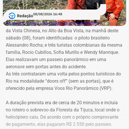
Além disso, o tribunal apura possível desrespeito à
lealdade institucional, uma vez que o contrato de R$ 100
A cobertura será realizada em uma operação integrada
08/08/2026 16:48
milhões foi assinado no mesmo dia em que o TCE emitira
Redação
com a Band Rio, a BandNews FM Rio e as plataformas
cautelar para suspender a licitação. O próprio secretário
As quatro vítimas da queda de um helicóptero
na região
digitais do grupo, acompanhando desde os momentos
Valber Rodrigues Januário, que assina o novo aditivo de
da Vista Chinesa, no Alto da Boa Vista, na manhã deste
que antecedem o debate até a transmissão ao vivo.
R$ 16,9 milhões publicado esta semana, foi notificado a
sábado (08), foram identificadas: o piloto brasileiro
apresentar defesa no processo do TCE.
Alessandro Rocha; e três turistas colombianas da mesma
Com tradição na realização de debates eleitorais, a Band
família, Rocio Cubillos, Sofia Murillo e Wendy Manrique.
promove o encontro como um espaço para o confronto
Elas realizavam um passeio panorâmico em uma
Diferença de processos
de ideias e para que os eleitores conheçam as propostas
aeronave sem portas antes do acidente.
dos candidatos. A mediação será da jornalista Adriana
As três contrataram uma volta pelos pontos turísticos do
Vale ressaltar que, diferentemente da Concorrência nº
Araújo.
Rio na modalidade “doors off” (sem as portas), que é
041/2025 que foi objeto de determinação de anulação
oferecido pela empresa Voos Rio Panorâmico (VRP).
pelo TCE, o aditivo recém-publicado é referente a um
Como vai ser o debate
procedimento licitatório anterior: a Concorrência SRP nº
A duração prevista era de cerca de 20 minutos e incluía
036/2022.
no roteiro o sobrevoo da Floresta da Tijuca, local onde o
O formato do debate consiste em três blocos de
helicóptero caiu. De acordo com o próprio comprovante
perguntas e respostas, confrontos diretos entre os
Ainda que se trate de licitações distintas, a manutenção
de pagamento, elas pagaram R$ 2.550 pelo passeio.
participantes e espaço para considerações finais.
dos pagamentos e a prorrogação milionária a favor da