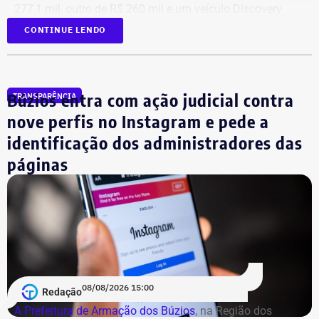
277,1 mil, outro de R$ 260 mil e um veículo Discovery
D300, ano 2023, declarado por R$ 330 mil. Também
CONTINUE LENDO
aparecem na lista cerca de R$ 177 mil em aplicações e
fundos.
Búzios entra com ação judicial contra
TRANSPARÊNCIA
nove perfis no Instagram e pede a
identificação dos administradores das
páginas
08/08/2026 15:00
Redação
A Prefeitura de Armação dos Búzios
, na Região dos