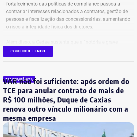
fortalecimento das políticas de compliance passou a
contrariar interesses relacionados a contratos, gestão de
pessoas e fiscalização das concessionárias, aumentando
o risco à integridade física dos diretores.
Além disso, a Cedae sustenta que a “notória e grave
insegurança pública” no estado, especialmente no
CONTINUE LENDO
município do Rio de Janeiro e na Baixada Fluminense,
reforça a necessidade de proteção aos executivos.
VAR não foi suficiente: após ordem do
TRANSPARÊNCIA
Compliance e violência como
TCE para anular contrato de mais de
justificativa
R$ 100 milhões, Duque de Caxias
renova outro vínculo milionário com a
A estatal afirma que a adoção de medidas mais rígidas
mesma empresa
de governança levou à implementação de ações voltadas
ao combate de práticas consideradas lesivas aos
interesses da companhia. Segundo o documento, esse