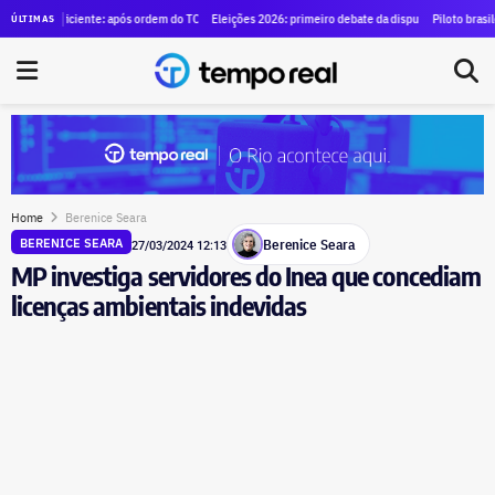
 alugar SUVs blindados para diretores por R$ 1,29 milhão
uficiente: após ordem do TCE para anular contrato de mais de R$ 100 milhões, Duque de Caxias 
Eleições 2026: primeiro debate da disputa pelo governo do estad
Piloto brasileiro e trê
ÚLTIMAS
Home
Berenice Seara
Berenice Seara
BERENICE SEARA
27/03/2024 12:13
MP investiga servidores do Inea que concediam
licenças ambientais indevidas