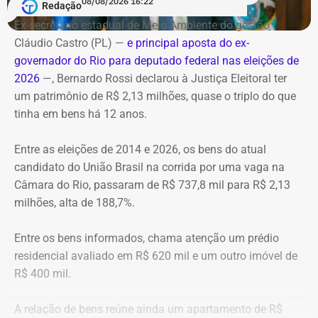
08/08/2026 16:22
Redação
Data: domingo, 09 de agosto de 2026
incêndios florestais foram mobilizados e conseguiram
Horário: 20h
Ex-secretário estadual de Meio Ambiente do gestão
controlar o fogo.
Transmissão: Canal Band, BandNews FM e YouTube do
Cláudio Castro (PL) —
e principal aposta do ex-
TEMPO REAL
governador do Rio para deputado federal nas eleições de
A operação mobilizou cerca de 40 militares, 11 viaturas e
Pré-hora: 19h, com cobertura especial pelo YouTube do
2026
—, Bernardo Rossi declarou à Justiça Eleitoral ter
4 unidades operacionais.
TEMPO REAL
um patrimônio de R$ 2,13 milhões, quase o triplo do que
tinha em bens há 12 anos.
Com informações do portal “g1”.
Entre as eleições de 2014 e 2026, os bens do atual
candidato do União Brasil na corrida por uma vaga na
Câmara do Rio, passaram de R$ 737,8 mil para R$ 2,13
milhões, alta de 188,7%.
Entre os bens informados, chama atenção um prédio
residencial avaliado em R$ 620 mil e um outro imóvel de
R$ 400 mil.
A relação de bens reúne ainda um apartamento de R$