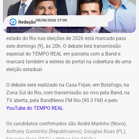
Conforme noticiado no último sábado (18)
, o plenário do
TCE determinou, por unanimidade, que a Prefeitura de
08/08/2026 17:00
Redação
Duque de Caxias anule no prazo de 15 dias o contrato
O primeiro encontro entre os candidatos ao ⁠governo do
firmado com a Geo Ambiental para o mesmo fim
estado do Rio nas eleições de 2026 está marcado para
(locação de maquinários e equipamentos). Na ocasião, a
este domingo (9), às 20h. O debate terá transmissão
Corte ordenou também a suspensão imediata dos
especial do TEMPO REAL em parceria com a Band e
pagamentos decorrentes do acordo milionário, que
marcará também a estreia do portal na cobertura de uma
ultrapassava R$ 100 milhões.
eleição estadual.
O acórdão acolheu o voto da conselheira Marianna
O debate será realizado na Casa Firjan, em Botafogo, na
Montebello Willeman, que apontou uma série de
Zona Sul do Rio, com transmissão ao vivo pela Band, na
irregularidades no planejamento da concorrência
TV aberta, pela BandNews FM Rio (90.3 FM) e pelo
eletrônica SRP nº 041/2025 e concluiu que os problemas
YouTube do TEMPO REAL
.
comprometem a competitividade do certame e, além
disso, impedem a manutenção do contrato firmado entre
Os candidatos confirmados são André Marinho (Novo),
a Secretaria Municipal de Obras e Agricultura e a empresa
Anthony Garotinho (Republicanos), Douglas Ruas (PL),
vencedora.