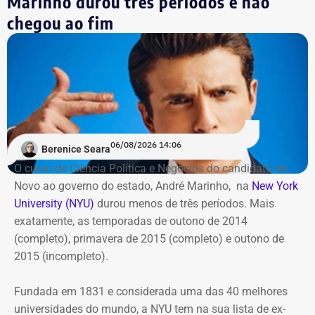
Marinho durou três períodos e não
Além da Estação Claro Rio, o Cinefoot terá exibições no
chegou ao fim
Centro Cultural da Justiça Federal, no Centro do Rio; no
Ponto Cine, em Guadalupe; e na Biblioteca Parque
Manguinhos; em Benfica.
06/08/2026 14:06
Berenice Seara
O curso de Ciência Política e Negócios do candidato do
Novo ao governo do estado, André Marinho, na
New York
University (NYU)
durou menos de três períodos. Mais
exatamente, as temporadas de outono de 2014
(completo), primavera de 2015 (completo) e outono de
2015 (incompleto).
Fundada em 1831 e considerada uma das 40 melhores
universidades do mundo, a NYU tem na sua lista de ex-