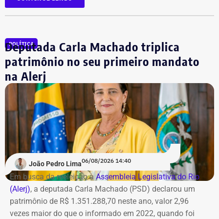
Além dela, outros 12 réus foram alvo de mandados de
busca e deverão se apresentar à Justiça. As ordens
judiciais foram expedidas pelo juiz Alexandre Abrahão
Deputada Carla Machado triplica
POLÍTICA
Teixeira, da 3ª Vara Especializada em Organização
Criminosa do Tribunal de Justiça do Rio.
patrimônio no seu primeiro mandato
na Alerj
*Com informações do g1
06/08/2026 14:40
João Pedro Lima
Em busca da reeleição à
Assembleia Legislativa do Rio
(Alerj)
, a deputada Carla Machado (PSD) declarou um
patrimônio de R$ 1.351.288,70 neste ano, valor 2,96
vezes maior do que o informado em 2022, quando foi