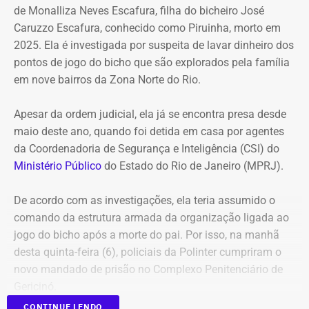
de Monalliza Neves Escafura, filha do bicheiro José
Caruzzo Escafura, conhecido como Piruinha, morto em
*Com informações do Diário do Rio.
2025. Ela é investigada por suspeita de lavar dinheiro dos
pontos de jogo do bicho que são explorados pela família
em nove bairros da Zona Norte do Rio.
Apesar da ordem judicial, ela já se encontra presa desde
maio deste ano, quando foi detida em casa por agentes
da Coordenadoria de Segurança e Inteligência (CSI) do
Ministério Público
do Estado do Rio de Janeiro (MPRJ).
De acordo com as investigações, ela teria assumido o
comando da estrutura armada da organização ligada ao
jogo do bicho após a morte do pai. Por isso, na manhã
desta quinta-feira (6), policiais da Polinter cumpriram o
novo mandado de prisão no Complexo Penitenciário de
Gericinó.
CONTINUE LENDO