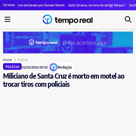
% em seis anos
mônio declarado por Giovani Ratinho salta de zero para R$ 1,84 milhão em dois mandatos na Alerj
Após 16 anos, terreno do antigo Parque Terra Encantada re
Justiça do Rio d
ÚLTIMAS
Home
Polícia
Redação
POLÍCIA
25/03/2024 09:55
Miliciano de Santa Cruz é morto em motel ao
trocar tiros com policiais