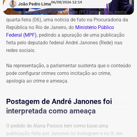
06/08/2026 12:14
Executivo municipal, iria para organizações criminosas e
João Pedro Lima
chegaria a R$ 975 mil mensais.
A vereadora do Rio Alana Passos (PL) protocolou, nesta
quarta-feira (06), uma notícia de fato na Procuradoria da
A operação começou por volta das 8h30 e reuniu agentes
República no Rio de Janeiro, do
Ministério Público
da Secretaria Municipal de Ordem Pública (Seop),
Federal (MPF)
, pedindo a apuração de uma publicação
Instituto Municipal de Vigilância Sanitária (IVISA-Rio),
feita pelo deputado federal André Janones (Rede) nas
Guarda Municipal, Comlurb, CET-Rio, Defesa Civil,
redes sociais.
Secretaria Municipal de Desenvolvimento Urbano, além
da Secretaria de Estado de Segurança Pública, Polícia
Na representação, a parlamentar sustenta que o conteúdo
Militar, Light e Águas do Rio.
pode configurar crimes como incitação ao crime,
apologia ao crime e ameaça.
Todo o material apreendido foi encaminhado ao Depósito
Público Municipal de Bonsucesso.
Postagem de André Janones foi
interpretada como ameaça
O pedido de Alana Passos tem como base uma
publicação feita por Janones no Instagram e no X, em