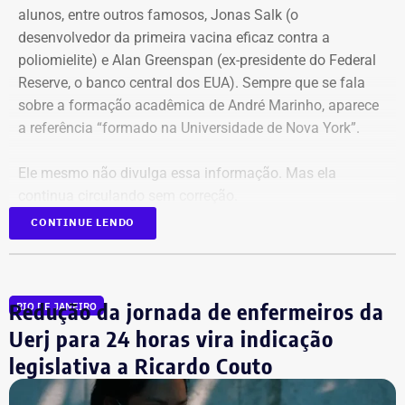
alunos, entre outros famosos,
Jonas Salk
(o
desenvolvedor da primeira vacina eficaz contra a
poliomielite) e A
lan Greenspan
(ex-presidente do
Federal
Reserve
, o banco central dos EUA). Sempre que se fala
sobre a formação acadêmica de André Marinho, aparece
a referência “formado na Universidade de Nova York”.
Ele mesmo não divulga essa informação. Mas ela
continua circulando sem correção.
CONTINUE LENDO
No material de campanha, não há
referência à formatura
Redução da jornada de enfermeiros da
RIO DE JANEIRO
André Marinho informa que desistiu da faculdade nos
Uerj para 24 horas vira indicação
Estados Unidos porque decidiu voltar ao seu país natal,
legislativa a Ricardo Couto
em plena efervescência do impeachment da ex-presidente
Dilma Rousseff (PT). No Rio, matriculou-se em Direito na