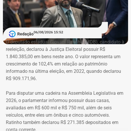
patrimônio informado pelo então candidato à Prefeitura
de Angra dos Reis: R$ 1,9 milhão.
Na declaração deste ano, esses valores deixaram de
06/08/2026 15:52
Redação
aparecer nos mesmos moldes e foram substituídos por
O deputado estadual Giovani Ratinho (MDB), candidato à
uma participação societária e outros bens de menor valor.
reeleição, declarou à Justiça Eleitoral possuir R$
Já os imóveis declarados permaneceram praticamente
1.840.385,00 em bens neste ano. O valor representa um
estáveis, com terrenos e casas em Angra dos Reis
crescimento de 102,4% em relação ao patrimônio
mantendo valores semelhantes aos informados seis anos
informado na última eleição, em 2022, quando declarou
antes.
R$ 909.171,96.
A principal diferença está na retirada dos créditos
Para disputar uma cadeira na Assembleia Legislativa em
empresariais que, em 2020, representavam a maior parte
2026, o parlamentar informou possuir duas casas,
do patrimônio declarado. Em seis anos, os valores
avaliadas em R$ 600 mil e R$ 750 mil, além de seis
registrados como bens e direitos tiveram uma queda de
veículos, entre eles um ônibus e cinco automóveis.
aproximadamente R$ 1,76 milhão.
Ratinho também declarou R$ 271.385 depositados em
conta corrente.