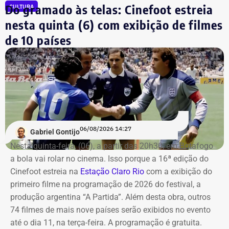
Do gramado às telas: Cinefoot estreia
CULTURA
Os saldos em contas bancárias também cresceram. Os
nesta quinta (6) com exibição de filmes
depósitos em conta corrente, que somavam R$ 50.686,20
de 10 países
há quatro anos, passaram para R$ 97.543,64.
Já o apartamento herdado em Campos dos Goytacazes,
avaliado em R$ 187.475,88, e o imóvel herdado em São
João da Barra, de R$ 150 mil, permaneceram com os
mesmos valores declarados.
06/08/2026 14:27
Gabriel Gontijo
Nesta quinta-feira, (06), a partir das 20h30, em Botafogo
a bola vai rolar no cinema. Isso porque a 16ª edição do
Cinefoot estreia na
Estação Claro Rio
com a exibição do
primeiro filme na programação de 2026 do festival, a
produção argentina “A Partida”. Além desta obra, outros
74 filmes de mais nove países serão exibidos no evento
até o dia 11, na terça-feira. A programação é gratuita.