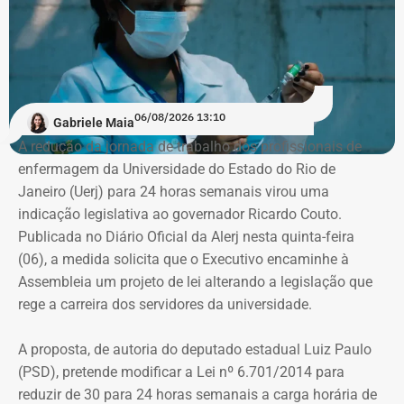
PUC, onde ficou de 2016 a 2019. Em seguida, quando já
trabalhava no “Pânico”, transferiu-se para o Instituto
Damásio, do IBMEC de São Paulo. E lá concluiu o curso,
em 2020, no início da pandemia.
06/08/2026 13:10
Gabriele Maia
“Eu nunca afirmei que me formei, mas que estudei em
A redução da jornada de trabalho dos profissionais de
Nova York, na PUC e no Institiuto Damásio. Se alguém diz
enfermagem da Universidade do Estado do Rio de
que eu me formei na NYU, não fui eu, porque sempre
Janeiro (Uerj) para 24 horas semanais virou uma
procurei ser muito preciso com isso”, diz André Marinho.
indicação legislativa ao governador Ricardo Couto.
Publicada no Diário Oficial da Alerj nesta quinta-feira
No material de divulgação da campanha, nas redes
(06), a medida solicita que o Executivo encaminhe à
sociais, realmente, não há qualquer referência à
Assembleia um projeto de lei alterando a legislação que
formatura.
rege a carreira dos servidores da universidade.
Citação equivocada em entrevistas e
A proposta, de autoria do deputado estadual Luiz Paulo
reportagens
(PSD), pretende modificar a Lei nº 6.701/2014 para
reduzir de 30 para 24 horas semanais a carga horária de