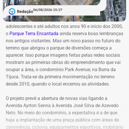
primeiro mandato na Câmara Municipal, declarou
envolvidos permanecem no cargo — Jordão segue como
06/08/2026 15:17
Redação
patrimônio de R$ 130 mil, composto por dois veículos.
candidato — enquanto o processo não tiver uma decisão
Área de lazer frequentada por muitas crianças,
Em 2016, na reeleição, informou bens no valor de R$ 110
definitiva.
adolescentes e até adultos nos anos 90 e início dos 2000,
mil.
o
Parque Terra Encantada
ainda reserva boas lembranças
nos antigos visitantes. Mas um novo passo no futuro do
Já em 2020, quando disputou a Prefeitura de São João
terreno que abrigou o parque de diversões começa a
de Meriti e foi derrotado, declarou patrimônio de R$ 270
aparecer. Isso porque imagens feitas pelas redes sociais
mil, formado por R$ 200 mil em dinheiro em espécie e
mostram as primeiras obras do empreendimento que vai
uma caminhonete Mitsubishi Triton avaliada em R$ 70
ocupar a área, o condomínio Park Avenue, na Barra da
mil.
Tijuca. Trata-se da primeira movimentação no terreno
desde 2010, quando o local encerrou as atividades.
Declarações de Fernando Jordão em 2026 — Foto:
O projeto prevê a abertura de novas vias ligando a
Reprodução/Divulgacand
Avenida Ayrton Senna à Avenida José Silva de Azevedo
Neto. No meio do condomínio, a expectativa é a de que
haja a implantação de uma praça pública com áreas de
convivência, ciclovia, equipamentos esportivos, mobiliário