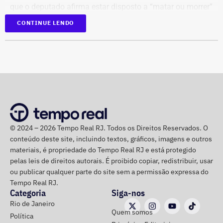
que o deputado afirma estar disposto a “matar ou morrer”
para “livrar nosso país da extrema direita de uma vez por
CONTINUE LENDO
todas”.
Na mesma mensagem, ele também declara que fará “o
que precisa ser feito” e conclui com a frase: “É guerra”.
© 2024 – 2026 Tempo Real RJ. Todos os Direitos Reservados. O
conteúdo deste site, incluindo textos, gráficos, imagens e outros
materiais, é propriedade do Tempo Real RJ e está protegido
pelas leis de direitos autorais. É proibido copiar, redistribuir, usar
ou publicar qualquer parte do site sem a permissão expressa do
Tempo Real RJ.
Categoria
Siga-nos
Rio de Janeiro
Quem somos
Política