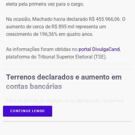
eleita pela primeira vez para o cargo.
Na ocasião, Machado havia declarado R$ 455.966,06. O
aumento de cerca de R$ 895 mil representa um
crescimento de 196,36% em quatro anos.
As informações foram obtidas no
portal DivulgaCand
,
plataforma do Tribunal Superior Eleitoral (TSE).
Terrenos declarados e aumento em
contas bancárias
Entre as principais mudanças na declaração, aparecem
dois terrenos, avaliados em R$ 50 mil e R$ 100 mil, além
CONTINUE LENDO
de um imóvel no valor de R$ 220 mil e um bem declarado
como “outros bens e direitos”, de R$ 500 mil, que não
constavam na prestação de contas de 2022.