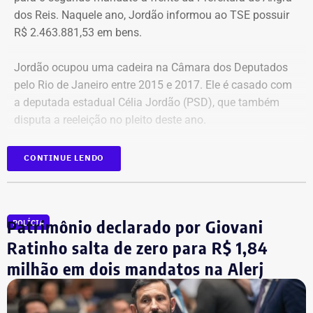
dos Reis. Naquele ano, Jordão informou ao TSE possuir
R$ 2.463.881,53 em bens.
Jordão ocupou uma cadeira na Câmara dos Deputados
pelo Rio de Janeiro entre 2015 e 2017. Ele é casado com
a deputada estadual Célia Jordão (PSD), que também
disputa a reeleição no pleito deste ano.
CONTINUE LENDO
Patrimônio 3,5 vezes menor em seis
anos
Patrimônio declarado por Giovani
Entre as duas declarações de bens, a principal mudança
POLÍCIA
no patrimônio de Fernando Jordão está na redução dos
Ratinho salta de zero para R$ 1,84
valores relacionados a créditos e participações
milhão em dois mandatos na Alerj
empresariais.
Em 2020, esses ativos representavam a maior parte do