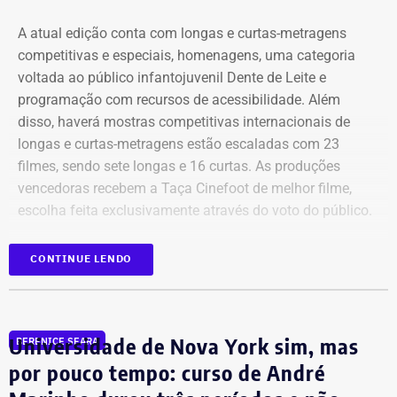
Bens declarados por Carla Machado em 2026 — Foto:
A atual edição conta com longas e curtas-metragens
Reprodução/Divulgacand
competitivas e especiais, homenagens, uma categoria
voltada ao público infantojuvenil Dente de Leite e
programação com recursos de acessibilidade. Além
disso, haverá mostras competitivas internacionais de
longas e curtas-metragens estão escaladas com 23
filmes, sendo sete longas e 16 curtas. As produções
vencedoras recebem a Taça Cinefoot de melhor filme,
escolha feita exclusivamente através do voto do público.
Os países participantes são Brasil, Argentina, México,
CONTINUE LENDO
Itália, Colômbia, Reino Unido, Irã, Espanha, Alemanha,
Bens declarados por Carla Machado em 2022 — Foto:
além de uma coprodução Chile/Palestina/Espanha,
Reprodução/Divulgacand
compondo um mosaico representativo do melhor cinema
Universidade de Nova York sim, mas
BERENICE SEARA
mundial de futebol da atualidade. Totalizando dez
países.
por pouco tempo: curso de André