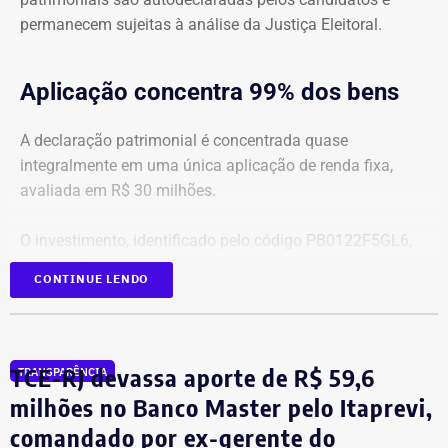
permanecem sujeitas à análise da Justiça Eleitoral.
Aplicação concentra 99% dos bens
A declaração patrimonial é concentrada quase
integralmente em uma única aplicação de renda fixa,
avaliada em R$ 30 milhões.
O investimento, identificado pelo código PB0122F5GL6,
representa cerca de 99,2% de todo o patrimônio
CONTINUE LENDO
informado À Justiça Eleitoral.
Os demais oito bens declarados somam R$ 233.522,35 e
incluem aplicações de renda fixa em diferentes
TCE-RJ devassa aporte de R$ 59,6
TRANSPARÊNCIA
instituições financeiras, além de um depósito bancário no
milhões no Banco Master pelo Itaprevi,
valor de R$ 0,01.
comandado por ex-gerente do