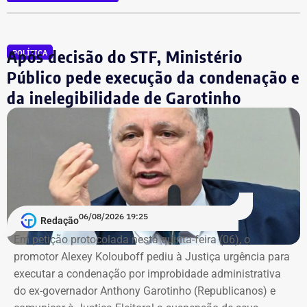
relação imóveis, incluindo uma cobertura declarada por
R$ 884,1 mil e duas casas. Os valores correspondem à
declaração apresentada, sem informações, nos prints,
Após decisão do STF, Ministério
POLÍTICA
sobre marca, modelo ou valor de mercado dos relógios.
Público pede execução da condenação e
da inelegibilidade de Garotinho
06/08/2026 19:25
Redação
Em petição protocolada nesta quinta-feira (06), o
promotor Alexey Kolouboff pediu à Justiça urgência para
executar a condenação por improbidade administrativa
do ex-governador Anthony Garotinho (Republicanos) e