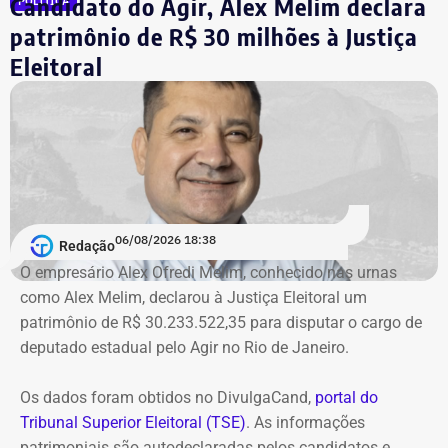
Candidato do Agir, Alex Melim declara
POLÍTICA
imediata execução da sentença. Além da comunicação à
Justiça Eleitoral, o órgão pede a inclusão do nome de
patrimônio de R$ 30 milhões à Justiça
Garotinho no Cadastro Nacional de Condenados por Ato
Eleitoral
de Improbidade Administrativa.
Garotinho também foi multado
O órgão também requer que o ex-governador seja
intimado a quitar os valores da condenação. Segundo os
06/08/2026 18:38
cálculos atualizados apresentados à Justiça, o
Redação
ressarcimento ao erário, originalmente fixado em R$
O empresário Alex Ofredi Melim, conhecido nas urnas
234,4 milhões, chega hoje a R$ 2,55 bilhões. O MP ainda
como Alex Melim, declarou à Justiça Eleitoral um
cobra R$ 778,9 mil de multa civil e R$ 11,9 milhões por
patrimônio de R$ 30.233.522,35 para disputar o cargo de
danos morais coletivos.
deputado estadual pelo Agir no Rio de Janeiro.
Com informações do colunista Lauro Jardim, do jornal “O
Globo”
Os dados foram obtidos no DivulgaCand,
portal do
Tribunal Superior Eleitoral (TSE)
. As informações
patrimoniais são autodeclaradas pelos candidatos e