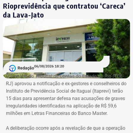
Rioprevidência que contratou ‘Careca’
Empresário do setor de seguros
da Lava-Jato
De acordo com os dados do registro de candidatura, Alex
Melim nasceu no Rio de Janeiro em 2 de junho de 1976, é
casado, possui ensino médio completo e declarou exercer
a profissão de empresário.
Em documento de consulta pública da Casa da Moeda do
06/08/2026 18:20
Redação
Brasil, Alex Ofredi Melim aparece como representante da
O plenário do Tribunal de Contas do Estado do Rio (TCE-
Melim Corretora de Seguros Ltda., empresa que atua no
RJ) aprovou a notificação e ex-gestores e conselheiros do
setor de seguros e planos de saúde.
Instituto de Previdência Social de Itaguaí (Itaprevi) terão
15 dias para apresentar defesa nas acusações de graves
irregularidades identificadas na aplicação de R$ 59,6
milhões em Letras Financeiras do Banco Master.
A deliberação ocorre após a revelação de que a operação