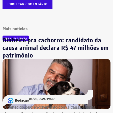
Mais notícias
Dinheiro pra cachorro: candidato da
TRANSPARÊNCIA
causa animal declara R$ 47 milhões em
patrimônio
06/08/2026 19:39
Redação
Conhecido pelo envolvimento com a causa animal,