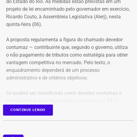
do Estado do Rio. As medidas estão previstas em um
consciência situacional e a capacidade de reação rápida
Tabela: Imagem gerada por IA
projeto de lei encaminhado pelo governador em exercício,
antes mesmo que o contato físico aconteça”, comenta.
Ricardo Couto, à Assembleia Legislativa (Alerj), nesta
Apesar da recuperação, o valor ainda está 16,3% abaixo,
quinta-feira (06).
em termos nominais, do pico registrado em 2022.
Quando a comparação é feita em valores corrigidos pela
A proposta regulamenta a figura do chamado devedor
inflação, a diferença chega a 30,1%.
contumaz — contribuinte que, segundo o governo, utiliza
o não pagamento de tributos como estratégia para obter
vantagem competitiva no mercado. Pelo texto, o
Patrimônio de Fred Pacheco é
enquadramento dependerá de um processo
composto em sua maioria por
administrativo e de critérios objetivos.
imóveis
Só poderá ser classificado como devedor contumaz o
A maior parte dos bens declarados por Fred Pacheco está
contribuinte que acumule débitos superiores a R$ 15
concentrada em imóveis. O deputado informou possuir
milhões, em valor superior ao patrimônio conhecido, além
CONTINUE LENDO
dois apartamentos, avaliados em R$ 1,62 milhão, que
de manter irregularidades no recolhimento do ICMS por,
representam cerca de 64% do patrimônio total.
no mínimo, quatro períodos consecutivos ou seis
alternados dentro de um ano.