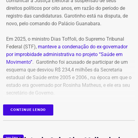
comunicar à Justiça Eleitoral a suspensão de seus
direitos políticos por oito anos, em razão do período de
registro das candidaturas. Garotinho está na disputa, de
novo, pelo comando do Palácio Guanabara.
Em 2025, o ministro Dias Toffoli, do Supremo Tribunal
Federal (STF),
manteve a condenação do ex-governador
por improbidade administrativa no projeto “Saúde em
Movimento”
. Garotinho foi acusado de participar de um
esquema que desviou R$ 234,4 milhões da Secretaria
estadual de Saúde entre 2005 e 2006., na época em que o
estado era governado por Rosinha Matheus, e ele era seu
secretário de Governo.
Com isso, a sentença tornou-se definitiva.
CONTINUE LENDO
Como não há mais recursos pendentes após o trânsito
em julgado da ação, o Ministério Público requer a