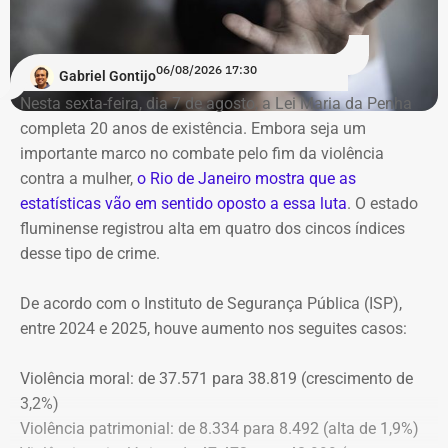
Prazo para defesas e comunicação
ao MPRJ
06/08/2026 17:30
Gabriel Gontijo
O voto do relator José Gomes Graciosa, aprovado pelo
Nesta sexta-feira, dia 7 de agosto, a Lei Maria da Penha
plenário do TCE-RJ, determina a notificação da ex-
completa 20 anos de existência. Embora seja um
presidente do Itaprevi Fernanda; do ex-prefeito de Itaguaí,
importante marco no combate pelo fim da violência
Rubem Vieira de Souza, o Rubão; e de outros diretores e
contra a mulher,
o Rio de Janeiro mostra que as
conselheiros do fundo municipal.
estatísticas vão em sentido oposto a essa luta
. O estado
fluminense registrou alta em quatro dos cincos índices
Além disso, o tribunal aprovou a expedição de ofício com
desse tipo de crime.
cópia integral do processo ao Ministério Público do
Estado do Rio de Janeiro (MPRJ), para que avalie a
De acordo com o Instituto de Segurança Pública (ISP),
apuração de possíveis ilícitos nas esferas cível e criminal,
entre 2024 e 2025, houve aumento nos seguites casos:
e à Secretaria de Regime Próprio e Complementar do
Ministério da Previdência Social.
Violência moral: de 37.571 para 38.819 (crescimento de
3,2%)
Violência patrimonial: de 8.334 para 8.492 (alta de 1,9%)