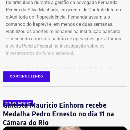
foi articulada durante a gestão da advogada Fernanda
Pereira da Silva Machado, ex-gerente de Controle Interno
e Auditoria do Rioprevidência. Fernanda assumiu o
comando do Itaprevi e, em menos de duas semanas,
Declaração de bens de Alex Melim em 2026 — Foto:
viabilizou os aportes milionários na instituição bancária
Reprodução/Divulgacand
— repetindo o mesmo padrão de operações que a tornou
alvo da Polícia Federal na investigação sobre os
investimentos do fundo estadual.
Durante sua passagem pelo órgão de previdência de
Itaguaí, a ex-gerente do Rioprevidência também
nomeou
CONTINUE LENDO
para a estrutura interna o ex-policial federal Jayme Alves
de Oliveira Filho, o “Careca” da Lava Jato,
conhecido por
transportar malas de dinheiro para o doleiro Alberto
Gaitista Mauricio Einhorn recebe
RIO DE JANEIRO
Youssef.
Medalha Pedro Ernesto no dia 11 na
Câmara do Rio
Mais de 20% da carteira