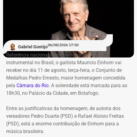
compremetida sob ‘risco de default’
De acordo com o relatório de auditoria do TCE-RJ, os R$
59,6 milhões alocados no Banco Master entre junho e
julho de 2024 representavam mais de 20% de toda a
carteira de investimentos do Itaprevi. A equipe técnica do
06/08/2026 17:50
Gabriel Gontijo
Tribunal classificou o processo decisório como
Referência nacional e internacional da música
“negligente e temerário”.
instrumental no Brasil, o gaitista Mauricio Einhorn vai
receber no dia 11 de agosto, terça-feira, o Conjunto de
Entre os principais pontos apontados pela auditoria
Medalhas Pedro Ernesto, maior homenagem concedida
estão:
pela
Câmara do Rio
. A solenidade está marcada para as
18h30, no Palácio da Cidade, em Botafogo.
Mudança brusca na estratégia de investimento: a
alocação em letras financeiras foi elevada de 2% para
Entre as justificativas da homenagem, de autoria dos
20% logo na primeira reunião da nova gestão,
vereadores Pedro Duarte (PSD) e Rafael Aloisio Freitas
desrespeitando os estudos técnicos e pareceres da
(PSD), está a enorme contribuição de Einhorn para a
consultoria financeira contratada, que desaconselhavam
música brasileira.
o investimento de longo prazo.