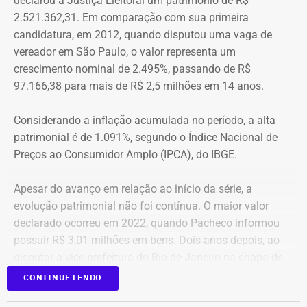
declarou à Justiça Eleitoral um patrimônio de R$
conta corrente, totalizando R$ 378,4 mil.
tornozeleira eletrônica usada pelo agressor. Em caso de
2.521.362,31. Em comparação com sua primeira
aproximação, a central de monitoramento é acionada e
candidatura, em 2012, quando disputou uma vaga de
Quatro anos depois, nas eleições de 2022, quando voltou
entra em contato com a vítima e o agressor por telefone.
vereador em São Paulo, o valor representa um
a disputar uma vaga na Assembleia Legislativa (Alerj) e
crescimento nominal de 2.495%, passando de R$
novamente ficou como suplente, o patrimônio declarado
97.166,38 para mais de R$ 2,5 milhões em 14 anos.
saltou para R$ 1.658.540,00. Na ocasião, os bens
passaram a incluir um apartamento avaliado em R$ 560
Considerando a inflação acumulada no período, a alta
mil, uma chácara de R$ 400 mil, dois veículos que
patrimonial é de 1.091%, segundo o Índice Nacional de
somavam R$ 647,3 mil e participações societárias em
Preços ao Consumidor Amplo (IPCA), do IBGE.
empresas do ramo de alimentação.
Apesar do avanço em relação ao início da série, a
Em 2024, quando foi eleito vereador da cidade de Nova
evolução patrimonial não foi contínua. O maior valor
Iguaçu, Elton Cristo declarou R$ 2.317.390,00 em bens,
declarado ocorreu em 2022, quando Pacheco informou
incluindo um sítio avaliado em R$ 1,12 milhão, além de
possuir R$ 3,01 milhões em bens. Dois anos depois, ao
um apartamento, outro imóvel rural, participação
disputar a vice-prefeitura do Rio de Janeiro na chapa de
societária e um veículo.
A atriz Cristiane Machado foi a primeira mulher no estado do Rio a receber
Rodrigo Amorim (União), o patrimônio caiu para R$ 1,68
CONTINUE LENDO
o “botão do pânico” — Foto: Divulgação.
milhão.
Os bens informados pelos candidatos são