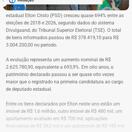
Redação
que ainda falta às mulheres na hora de denunciar os
O patrimônio declarado pelo candidato a deputado
companheiros por violência doméstica.
estadual Elton Cristo (PSD) cresceu quase 694% entre as
eleições de 2018 e 2026, segundo dados do sistema
“Creio que duas coisas ainda impedem as mulheres de
Divulgaand, do Tribunal Superior Eleitoral (TSE). O total
seguirem adiante nesta batalha. A vergonha e o medo.
de bens informados passou de R$ 378.419,10 para R$
Porque é necessário ter mais do que coragem para seguir
3.004.200,00 no período.
adiante no enfrentamento à violência doméstica. Pois
muitas têm medo do agressor sob dois pontos de vista. O
A evolução representa um aumento nominal de R$
primeiro é o temor de continuar viva e estar ao lado do
2.625.780,90, equivalente a 693,9%. Em oito anos, o
agressor. E o outro é o que vai acontecer com ela depois
patrimônio declarado passou a ser quase oito vezes
que a denúncia for feita. Afinal, há o receio que alguma
maior que o registrado na primeira candidatura ao cargo
brecha legal permita que o agressor, de alguma forma,
de deputado estadual.
fique impune”, comenta.
Entre os itens declarados por Elton neste ano estão um
Passados oito anos após as agrssões se tornarem
imóvel de R$ 1,6 milhão, outro imóvel de R$ 480 mil, um
públicas nacionalmente, Cristiane cita qual o principal
apartamento avaliado em R$ 700 mil, aplicações
item que acredita ser necessário que as autoridades
financeiras de R$ 39,2 mil e um automóvel de R$ 185 mil.
tenham mais rigor.