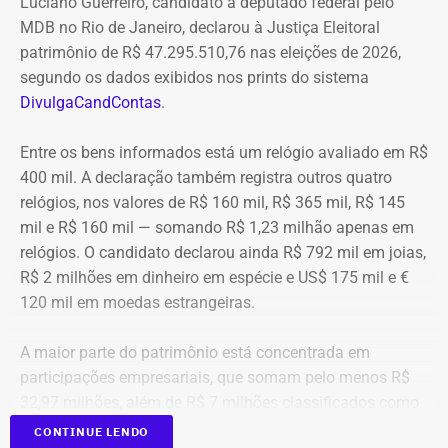
Luciano Guerreiro, candidato a deputado federal pelo
MDB no Rio de Janeiro, declarou à Justiça Eleitoral
patrimônio de R$ 47.295.510,76 nas eleições de 2026,
segundo os dados exibidos nos prints do sistema
DivulgaCandContas
.
Entre os bens informados está um relógio avaliado em R$
400 mil. A declaração também registra outros quatro
relógios, nos valores de R$ 160 mil, R$ 365 mil, R$ 145
mil e R$ 160 mil — somando R$ 1,23 milhão apenas em
relógios. O candidato declarou ainda R$ 792 mil em joias,
R$ 2 milhões em dinheiro em espécie e US$ 175 mil e €
120 mil em moedas estrangeiras.
A maior parte do patrimônio está concentrada em
participações empresariais, que somam pelo menos R$
32,97 milhões, além de R$ 7 milhões classificados como
“valores de diversos créditos”. Também aparecem na
CONTINUE LENDO