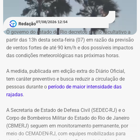
sirenes indica risco de deslizamentos e a necessidade de
deslocamento para os pontos de apoio definidos pelo
07/08/2026 12:54
município. Em situações de emergência, a população
Redação
pode acionar o Corpo de Bombeiros pelo telefone 193 e a
O governo do estado do Rio decretou ponto facultativo a
Defesa Civil pelo número 199.
partir das 13h desta sexta-feira (07) em razão da previsão
de ventos fortes de até 90 km/h e dos possíveis impactos
das condições meteorológicas nas próximas horas.
A medida, publicada em edição extra do Diário Oficial,
tem caráter preventivo e busca reduzir a circulação de
pessoas durante o
período de maior intensidade das
rajadas
.
A Secretaria de Estado de Defesa Civil (SEDEC-RJ) e o
Corpo de Bombeiros Militar do Estado do Rio de Janeiro
(CBMERJ) seguem em monitoramento permanente, por
meio do CEMADEN-RJ, com equipes mobilizadas para