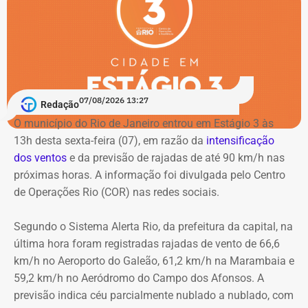
Quartel-General da Polícia Militar, o Centro Integrado de
Comando e Controle (CICC), unidades estaduais de saúde
Além disso, em julho de 2025, as pesquisadoras Lisa Earl
e educação e diversos equipamentos culturais.
Castilho, doutora em Letras, e a historiadora Wlamyra
Albuquerque, professora da Universidade Federal da
O Cristo Redentor também será iluminado em lilás em
Bahia (UFBA), descobriram no Acervo Público da Bahia
homenagem aos 20 anos da Lei Maria da Penha.
doscumentos que comprovam que Luíza foi mãe do
07/08/2026 13:27
Redação
advogado e jornalista Luiz Gama, um dos principais
O município do Rio de Janeiro entrou em Estágio 3 às
abolicionistas do Brasil no século XIX.
Como buscar ajuda
13h desta sexta-feira (07), em razão da
intensificação
dos ventos
e da previsão de rajadas de até 90 km/h nas
Ligue 180 – Central de Atendimento à Mulher
próximas horas. A informação foi divulgada pelo Centro
Aplicativo Rede Mulher
de Operações Rio (COR) nas redes sociais.
Delegacias Especializadas de Atendimento à Mulher
(DEAMs)
Segundo o Sistema Alerta Rio, da prefeitura da capital, na
Centros Especializados de Atendimento à Mulher
última hora foram registradas rajadas de vento de 66,6
(CEAMs)
km/h no Aeroporto do Galeão, 61,2 km/h na Marambaia e
Centros Integrados de Atendimento à Mulher (CIAMs)
59,2 km/h no Aeródromo do Campo dos Afonsos. A
Patrulha Maria da Penha, da Polícia Militar, para
previsão indica céu parcialmente nublado a nublado, com