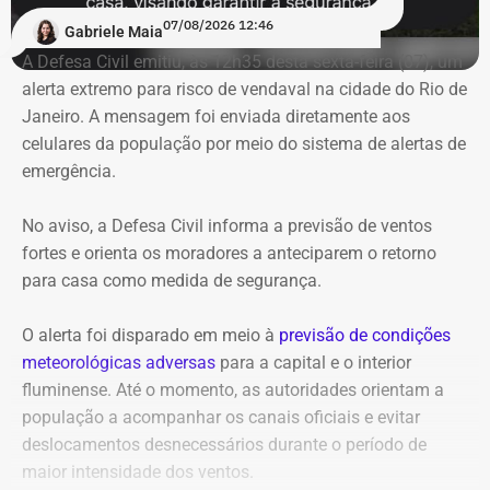
07/08/2026 12:46
Gabriele Maia
A Defesa Civil emitiu, às 12h35 desta sexta-feira (07), um
alerta extremo para risco de vendaval na cidade do Rio de
Janeiro. A mensagem foi enviada diretamente aos
celulares da população por meio do sistema de alertas de
emergência.
No aviso, a Defesa Civil informa a previsão de ventos
fortes e orienta os moradores a anteciparem o retorno
para casa como medida de segurança.
O alerta foi disparado em meio à
previsão de condições
meteorológicas adversas
para a capital e o interior
fluminense. Até o momento, as autoridades orientam a
população a acompanhar os canais oficiais e evitar
deslocamentos desnecessários durante o período de
maior intensidade dos ventos.