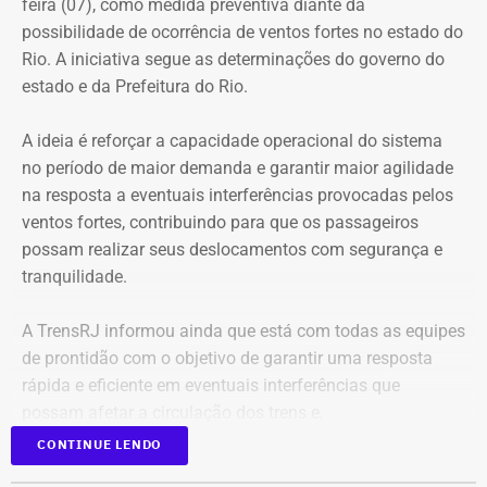
feira (07), como medida preventiva diante da
possibilidade de ocorrência de ventos fortes no estado do
Rio. A iniciativa segue as determinações do governo do
estado e da Prefeitura do Rio.
A ideia é reforçar a capacidade operacional do sistema
no período de maior demanda e garantir maior agilidade
na resposta a eventuais interferências provocadas pelos
ventos fortes, contribuindo para que os passageiros
possam realizar seus deslocamentos com segurança e
tranquilidade.
A TrensRJ informou ainda que está com todas as equipes
de prontidão com o objetivo de garantir uma resposta
rápida e eficiente em eventuais interferências que
possam afetar a circulação dos trens e,
consequentemente, a mobilidade dos passageiros.
CONTINUE LENDO