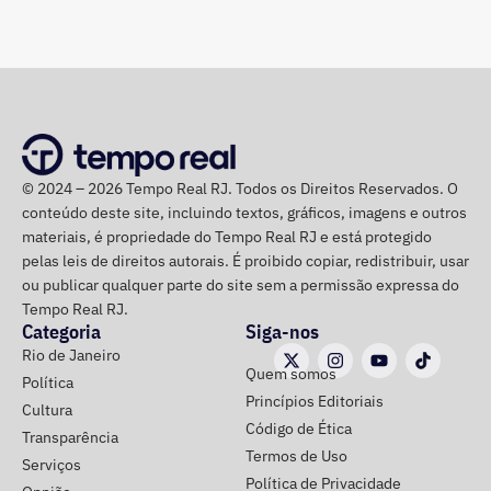
Os profissionais que trabalham na parte operacional e de
manutenção estão preparados para atuar em diferentes
pontos do sistema, com foco na identificação e solução
de ocorrências que possam comprometer a operação
ferroviária. Entre as possíveis interferências provocadas
pelo forte vento estão a queda de galhos e árvores
localizadas nas calçadas, mas que podem atingir a rede e
© 2024 – 2026 Tempo Real RJ. Todos os Direitos Reservados. O
demais estruturas ferroviárias.
conteúdo deste site, incluindo textos, gráficos, imagens e outros
materiais, é propriedade do Tempo Real RJ e está protegido
Caso seja necessário, a concessionária pode estender o
pelas leis de direitos autorais. É proibido copiar, redistribuir, usar
horário de funcionamento dos trens, de forma a contribuir
ou publicar qualquer parte do site sem a permissão expressa do
para que os passageiros possam retornar para suas
Tempo Real RJ.
Categoria
Siga-nos
casas com segurança. Além disso, a orientação é que os
Rio de Janeiro
passageiros acompanhem os canais oficiais da TrensRJ
Quem somos
Política
e, em caso de alterações na circulação, sigam as
Princípios Editoriais
Cultura
orientações das equipes que atuam nas estações e nos
Código de Ética
Transparência
trens
Termos de Uso
Serviços
Política de Privacidade