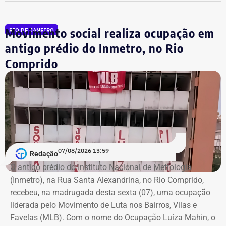
mil.
Movimento social realiza ocupação em
RIO DE JANEIRO
Pastor evangélico,
Otoni de Paula
foi vereador da cidade
do Rio antes de ser eleito para a Câmara em 2018.
antigo prédio do Inmetro, no Rio
Comprido
A declaração de bens é uma exigência obrigatória para
todos os candidatos. O sistema do TSE disponibiliza
essas informações para consulta pública com o objetivo
de garantir a transparência sobre a situação financeira
dos candidatos.
07/08/2026 13:59
Redação
O antigo prédio do Instituto Nacional de Metrologia
(Inmetro), na Rua Santa Alexandrina, no Rio Comprido,
recebeu, na madrugada desta sexta (07), uma ocupação
liderada pelo Movimento de Luta nos Bairros, Vilas e
Favelas (MLB). Com o nome do Ocupação Luíza Mahin, o