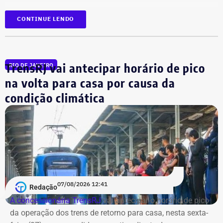
CONTINUE LENDO
TrensRJ vai antecipar horário de pico
RIO DE JANEIRO
na volta para casa por causa da
condição climática
07/08/2026 12:41
Redação
A concessionária TrensRJ
vai antecipar o horário de pico
da operação dos trens de retorno para casa, nesta sexta-