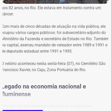
O economista Tito Bruno Ryff morreu nesta quinta-feira (06),
declarou uma casa de R$ 2 milhões, um apartamento de
aos 82 anos, no Rio. Ele estava em tratamento contra um
R$ 600 mil, um terreno de R$ 85 mil, um automóvel de R$
câncer.
410 mil, além de recursos em poupança, contas correntes
e um título de capitalização.
Com mais de cinco décadas de atuação na vida pública, ele
ocupou vários cargos públicos: foi subsecretário-adjunto do
Já em 2020, quando concorreu pela primeira vez ao
Ministério da Fazenda e secretário de Estado no Rio. Também
cargo de vereador e terminou como suplente pelo
na capital, exerceu mandato de vereador entre 1989 e 1991 e
Patriota, o patrimônio declarado era composto apenas
de deputado estadual entre 1991 e 1995.
por R$ 48 mil em poupança e R$ 12 mil em conta
corrente, totalizando R$ 60 mil.
O velório aconteceu nesta sexta-feira (07), no Cemitério São
Francisco Xavier, no Caju, Zona Portuária do Rio.
Legado na economia nacional e
fluminense
Tito foi uma das principais referências da economia