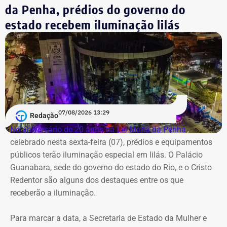
da Penha, prédios do governo do
estado recebem iluminação lilás
07/08/2026 13:29
Morador da Rua Santa Alexandrina filma chegada de ônibus ao prédio do
Redação
Inmetro — Foto: Reprodução/Facebook/Rio Comprido Alerta.
No aniversário de 20 anos da Lei Maria da Penha
,
celebrado nesta sexta-feira (07), prédios e equipamentos
Em maio deste ano, equipés da Prefeitura do Rio
públicos terão iluminação especial em lilás. O Palácio
realizaram a lacração do imóvel após negociações com a
Guanabara, sede do governo do estado do Rio, e o Cristo
Superintendência do Patrimônio da União,
Redentor são alguns dos destaques entre os que
Posteriormente, também no mesmo mês, a SPU decidiu
receberão a iluminação.
passar o imóvel ao Arquivo Nacional para com o objetivo
de instalar novas repartições.
Para marcar a data, a Secretaria de Estado da Mulher e