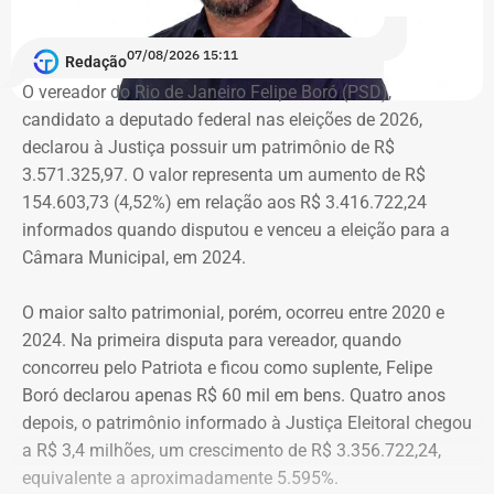
recebemos o compromisso de que, em até dez dias, a
secretaria será recriada”, afirmou Tatiana Roque em
07/08/2026 15:11
publicação nas redes sociais.
Redação
O vereador do Rio de Janeiro Felipe Boró (PSD),
candidato a deputado federal nas eleições de 2026,
Críticas da comunidade científica
declarou à Justiça possuir um patrimônio de R$
3.571.325,97. O valor representa um aumento de R$
A recriação da secretaria ocorre após críticas de
154.603,73 (4,52%) em relação aos R$ 3.416.722,24
pesquisadores, universidades e entidades ligadas ao
informados quando disputou e venceu a eleição para a
setor, que contestaram a decisão do governo de tirar a
Câmara Municipal, em 2024.
estrutura própria da área durante a reorganização
administrativa anunciada nesta semana.
O maior salto patrimonial, porém, ocorreu entre 2020 e
2024. Na primeira disputa para vereador, quando
“Ele [Ricardo Couto] ouviu as críticas da comunidade
concorreu pelo Patriota e ficou como suplente, Felipe
cientifica, dos representantes que estavam aqui, e disse
Boró declarou apenas R$ 60 mil em bens. Quatro anos
que vai sim recriar a secretaria, instituir um comitê paras
depois, o patrimônio informado à Justiça Eleitoral chegou
estudar com deve ser estruturada a nova pasta”, explicou
a R$ 3,4 milhões, um crescimento de R$ 3.356.722,24,
Roque.
equivalente a aproximadamente 5.595%.