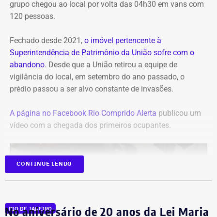
grupo chegou ao local por volta das 04h30 em vans com
120 pessoas.
Fechado desde 2021,
o imóvel pertencente à
Superintendência de Patrimônio da União sofre com o
abandono
. Desde que a União retirou a equipe de
vigilância do local, em setembro do ano passado, o
prédio passou a ser alvo constante de invasões.
A página no Facebook Rio Comprido Alerta
publicou um
vídeo com a chegada dos primeiros ocupantes.
CONTINUE LENDO
No aniversário de 20 anos da Lei Maria
RIO DE JANEIRO