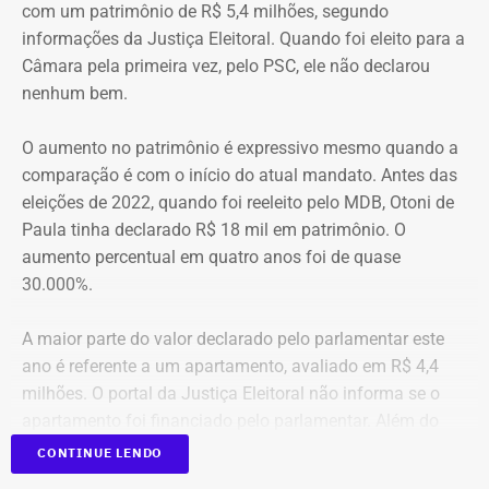
com um patrimônio de R$ 5,4 milhões, segundo
“O Brasil perde um dos grandes nomes da economia e da
informações da Justiça Eleitoral. Quando foi eleito para a
formulação de políticas públicas voltadas ao
Câmara pela primeira vez, pelo PSC, ele não declarou
desenvolvimento. Tito Bruno Ryff deixa um legado construído
nenhum bem.
ao longo de mais de cinco décadas de dedicação ao serviço
público, à vida acadêmica e ao fortalecimento do ambiente de
O aumento no patrimônio é expressivo mesmo quando a
negócios, com importantes contribuições para o Estado do
comparação é com o início do atual mandato. Antes das
Rio de Janeiro e para o país. Sua atuação foi marcada pelo
eleições de 2022, quando foi reeleito pelo MDB, Otoni de
compromisso com a modernização da gestão pública, a
Paula tinha declarado R$ 18 mil em patrimônio. O
simplificação de processos e a promoção do
aumento percentual em quatro anos foi de quase
desenvolvimento econômico. Neste momento de tristeza,
30.000%.
manifesto minha solidariedade aos familiares, amigos e
colegas de Tito Ryff. Sua trajetória permanecerá como
A maior parte do valor declarado pelo parlamentar este
exemplo de competência e dedicação ao bem comum”, disse
ano é referente a um apartamento, avaliado em R$ 4,4
a nota.
milhões. O portal da Justiça Eleitoral não informa se o
apartamento foi financiado pelo parlamentar. Além do
imóvel, a lista de bens inclui veículos que somam R$ 530
CONTINUE LENDO
mil e outros direitos e aplicações que totalizam R$ 513,5