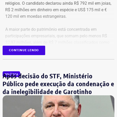
relógios. O candidato declarou ainda R$ 792 mil em joias,
R$ 2 milhões em dinheiro em espécie e US$ 175 mil e €
120 mil em moedas estrangeiras.
A maior parte do patrimônio está concentrada em
participações empresariais, que somam pelo menos R$
32,97 milhões, além de R$ 7 milhões classificados como
“valores de diversos créditos”. Também aparecem na
CONTINUE LENDO
relação imóveis, incluindo uma cobertura declarada por
R$ 884,1 mil e duas casas. Os valores correspondem à
declaração apresentada, sem informações, nos prints,
Após decisão do STF, Ministério
POLÍTICA
sobre marca, modelo ou valor de mercado dos relógios.
Público pede execução da condenação e
da inelegibilidade de Garotinho