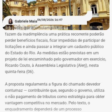
encorajá-las.
“A ideia de dar aulas especificas para mulheres se
06/08/2026 16:47
Gabriele Maia
defenderem de casos de violência surgiu do encontro
Empresas que acumulam dívidas milionárias de ICMS e
entre a prática do esporte e a observação de uma
fazem da inadimplência uma prática recorrente poderão
demanda real do cotidiano feminino. O principal gatilho
perder benefícios fiscais, ficar impedidas de participar de
que muitas sentem é a constatação do medo. Por isso, os
Evolução do patrimônio declarado por Fred Pacheco à Justiça Eleitoral
licitações e ainda passar a integrar um cadastro público
treinamentos vão além dos socos. O foco principal é a
entre 2012 e 2026, em valores nominais e corrigidos pela inflação (IPCA) –
do Estado do Rio. As medidas estão previstas em um
consciência situacional e a capacidade de reação rápida
Tabela: Imagem gerada por IA
projeto de lei encaminhado pelo governador em exercício,
antes mesmo que o contato físico aconteça”, comenta.
Ricardo Couto, à Assembleia Legislativa (Alerj), nesta
Apesar da recuperação, o valor ainda está 16,3% abaixo,
quinta-feira (06).
em termos nominais, do pico registrado em 2022.
Quando a comparação é feita em valores corrigidos pela
A proposta regulamenta a figura do chamado devedor
inflação, a diferença chega a 30,1%.
contumaz — contribuinte que, segundo o governo, utiliza
o não pagamento de tributos como estratégia para obter
vantagem competitiva no mercado. Pelo texto, o
Patrimônio de Fred Pacheco é
enquadramento dependerá de um processo