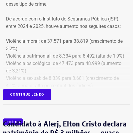
desse tipo de crime.
cópia integral do processo ao Ministério Público do
Estado do Rio de Janeiro (MPRJ), para que avalie a
De acordo com o Instituto de Segurança Pública (ISP),
apuração de possíveis ilícitos nas esferas cível e criminal,
entre 2024 e 2025, houve aumento nos seguites casos:
e à Secretaria de Regime Próprio e Complementar do
Ministério da Previdência Social.
Violência moral: de 37.571 para 38.819 (crescimento de
3,2%)
Violência patrimonial: de 8.334 para 8.492 (alta de 1,9%)
Violência psicológica: de 47.473 para 48.999 (aumento
de 3,21%)
Violência sexual: de 8.339 para 8.681 (crescimento de
4,1%, a maior alta percentual dos índices).
A única estatística que apresentou queda foi a de
CONTINUE LENDO
violência física, que passou de 43.743 em 2024 para
43.307 registros no ano seguinte, uma baixa de 1%.
Todas as informações constam na página
ISP Mulher
.
Candidato à Alerj, Elton Cristo declara
POLÍTICA
Símbolo dessa batalha, a atriz e jornalista Cristiane
patrimônio de R$ 3 milhões — quase