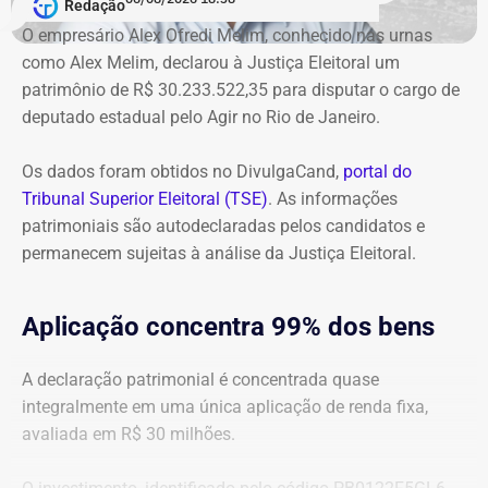
cálculos atualizados apresentados à Justiça, o
Redação
ressarcimento ao erário, originalmente fixado em R$
O empresário Alex Ofredi Melim, conhecido nas urnas
234,4 milhões, chega hoje a R$ 2,55 bilhões. O MP ainda
como Alex Melim, declarou à Justiça Eleitoral um
cobra R$ 778,9 mil de multa civil e R$ 11,9 milhões por
patrimônio de R$ 30.233.522,35 para disputar o cargo de
danos morais coletivos.
deputado estadual pelo Agir no Rio de Janeiro.
Com informações do colunista Lauro Jardim, do jornal “O
Globo”
Os dados foram obtidos no DivulgaCand,
portal do
Tribunal Superior Eleitoral (TSE)
. As informações
patrimoniais são autodeclaradas pelos candidatos e
permanecem sujeitas à análise da Justiça Eleitoral.
Aplicação concentra 99% dos bens
A declaração patrimonial é concentrada quase
integralmente em uma única aplicação de renda fixa,
avaliada em R$ 30 milhões.