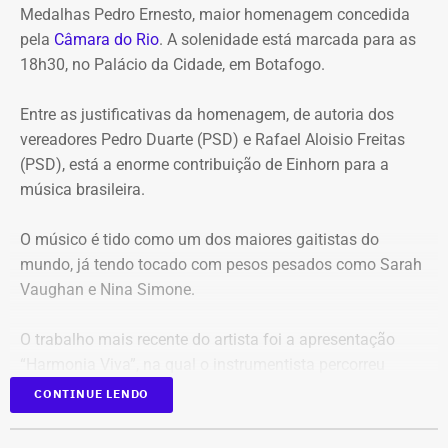
Medalhas Pedro Ernesto, maior homenagem concedida
estão:
pela
Câmara do Rio
. A solenidade está marcada para as
18h30, no Palácio da Cidade, em Botafogo.
Mudança brusca na estratégia de investimento: a
alocação em letras financeiras foi elevada de 2% para
Entre as justificativas da homenagem, de autoria dos
20% logo na primeira reunião da nova gestão,
vereadores Pedro Duarte (PSD) e Rafael Aloisio Freitas
desrespeitando os estudos técnicos e pareceres da
(PSD), está a enorme contribuição de Einhorn para a
consultoria financeira contratada, que desaconselhavam
música brasileira.
o investimento de longo prazo.
Rating especulativo: a aplicação prendeu os recursos
O músico é tido como um dos maiores gaitistas do
previdenciários por 10 anos em uma instituição que
mundo, já tendo tocado com pesos pesados como Sarah
possuía rating B+ (grau especulativo com alto risco de
Vaughan e Nina Simone.
inadimplência), violando princípios de segurança e
liquidez.
O trabalho mais recente do artista foi a apresentação
Alteração regimental retroativa: a gestão do Itaprevi
“Harmonia Viva”, na qual o instrumentista percorreu
editou norma com efeitos retroativos para apagar a
diversas unidades pelo Sesc na cidade do Rio.
exigência de que instituições financeiras recebedoras de
CONTINUE LENDO
recursos tivessem rating mínimo A.
Com 94 anos de idade, Einhorn começou a tocar gaita
Credenciamento e loteamento de cargos: o