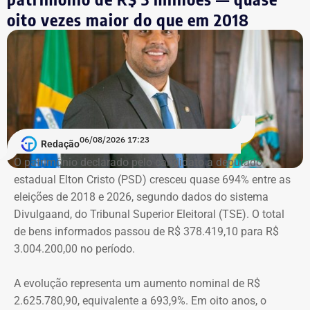
Machado vivenciou essa realidade em 2018, quando se
oito vezes maior do que em 2018
tornou conhecida do público ao filmar as agressões que
sofria do ex-marido, o empresário e ex-diplomata Sérgio
Schiller Thompson-Flores. Em setembro do ano seguinte,
a Justiça do Rio o condenou a três anos de prisão em
regime semiaberto.
Em conversa com o TEMPO REAL RJ, Cristiane analisa o
06/08/2026 17:23
Redação
que ainda falta às mulheres na hora de denunciar os
O patrimônio declarado pelo candidato a deputado
companheiros por violência doméstica.
estadual Elton Cristo (PSD) cresceu quase 694% entre as
eleições de 2018 e 2026, segundo dados do sistema
“Creio que duas coisas ainda impedem as mulheres de
Divulgaand, do Tribunal Superior Eleitoral (TSE). O total
seguirem adiante nesta batalha. A vergonha e o medo.
de bens informados passou de R$ 378.419,10 para R$
Porque é necessário ter mais do que coragem para seguir
3.004.200,00 no período.
adiante no enfrentamento à violência doméstica. Pois
muitas têm medo do agressor sob dois pontos de vista. O
A evolução representa um aumento nominal de R$
primeiro é o temor de continuar viva e estar ao lado do
2.625.780,90, equivalente a 693,9%. Em oito anos, o
agressor. E o outro é o que vai acontecer com ela depois