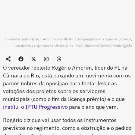
O vereador reeleito Rogério Amorim é o candidato do PL à presidência da Comissão de Saúde,
uma das mais disputadas na Câmara do Rio - Foto: Câmara dos Vereadores/Divulgação
O vereador reeleito Rogério Amorim, líder do PL na
Câmara do Rio, está puxando um movimento com os
parcos nobres da oposição para tentar levar as
votações dos projetos sobre os servidores
municipais (como o fim da licença prêmio) e o que
institui o IPTU Progressivo
para o ano que vem.
Rogério diz que vai usar todos os instrumentos
previstos no regimento, como a obstrução e o pedido