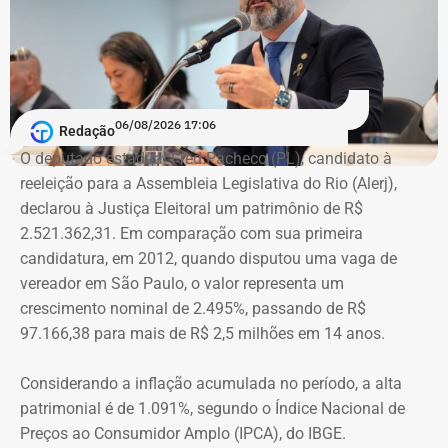
com as pessoas que trabalhem na linha de frente desse
combate. Ou seja, juízes, assistentes sociais e psicólogos
que atuem com as mulheres que são vítimas de
agressões”, argumentou.
06/08/2026 17:06
Redação
Na declaração apresentada em 2018, quando terminou a
A atriz foi a primeira mulher a receber o benefício do
O deputado estadual Fred Pacheco (PL), candidato à
eleição como suplente, Elton Cristo informou possuir três
“botão do pânico”, ferramenta criada em 2019 pela
reeleição para a Assembleia Legislativa do Rio (Alerj),
veículos, um consórcio não contemplado e depósitos em
Polícia Militar do Rio. O objeto é conectado a uma
declarou à Justiça Eleitoral um patrimônio de R$
conta corrente, totalizando R$ 378,4 mil.
tornozeleira eletrônica usada pelo agressor. Em caso de
2.521.362,31. Em comparação com sua primeira
aproximação, a central de monitoramento é acionada e
candidatura, em 2012, quando disputou uma vaga de
Quatro anos depois, nas eleições de 2022, quando voltou
entra em contato com a vítima e o agressor por telefone.
vereador em São Paulo, o valor representa um
a disputar uma vaga na Assembleia Legislativa (Alerj) e
crescimento nominal de 2.495%, passando de R$
novamente ficou como suplente, o patrimônio declarado
97.166,38 para mais de R$ 2,5 milhões em 14 anos.
saltou para R$ 1.658.540,00. Na ocasião, os bens
passaram a incluir um apartamento avaliado em R$ 560
Considerando a inflação acumulada no período, a alta
mil, uma chácara de R$ 400 mil, dois veículos que
patrimonial é de 1.091%, segundo o Índice Nacional de
somavam R$ 647,3 mil e participações societárias em
Preços ao Consumidor Amplo (IPCA), do IBGE.
empresas do ramo de alimentação.