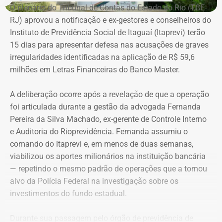
O plenário do Tribunal de Contas do Estado do Rio (TCE-
Melim Corretora de Seguros Ltda., empresa que atua no
RJ) aprovou a notificação e ex-gestores e conselheiros do
setor de seguros e planos de saúde.
Instituto de Previdência Social de Itaguaí (Itaprevi) terão
15 dias para apresentar defesa nas acusações de graves
irregularidades identificadas na aplicação de R$ 59,6
milhões em Letras Financeiras do Banco Master.
A deliberação ocorre após a revelação de que a operação
foi articulada durante a gestão da advogada Fernanda
Pereira da Silva Machado, ex-gerente de Controle Interno
e Auditoria do Rioprevidência. Fernanda assumiu o
comando do Itaprevi e, em menos de duas semanas,
Declaração de bens de Alex Melim em 2026 — Foto:
viabilizou os aportes milionários na instituição bancária
Reprodução/Divulgacand
— repetindo o mesmo padrão de operações que a tornou
alvo da Polícia Federal na investigação sobre os
investimentos do fundo estadual.
Durante sua passagem pelo órgão de previdência de