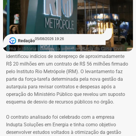
“outros bens e direitos”, nos valores de R$ 95.985,48 e R$
97.555,75.
As declarações de bens são prestadas pelos próprios
candidatos à Justiça Eleitoral e podem considerar os
05/08/2026 19:26
Redação
valores históricos de aquisição dos bens, e não
Uma auditoria conduzida pela Secretaria da Casa Civil
necessariamente seus preços de mercado.
identificou indícios de sobrepreço de aproximadamente
R$ 20 milhões em um contrato de R$ 56 milhões firmado
O crescimento patrimonial, por si só, não indica a
pelo Instituto Rio Metrópole (IRM). O levantamento faz
existência de irregularidades.
parte da força-tarefa determinada pela nova gestão da
autarquia para revisar contratos e despesas após a
operação do Ministério Público que revelou um suposto
esquema de desvio de recursos públicos no órgão.
O contrato analisado foi celebrado com a empresa
Indupta Soluções em Energia e tinha como objetivo
desenvolver estudos voltados à otimização da gestão