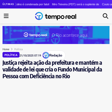
as: Couto esvazia cúpula da Ciência e Tecnologia após criação de pasta unificada
zzolino é condenada por falsificação de documentos; ex-prefeita de Magé nega e diz estar so
Miro Teixeira (PDT) será o suplente de Pedro Paulo (PSD
Couto unifica Des
ÚLTIMAS
Home
Política
Redação
POLÍTICA
21/10/2025 07:19
Justiça rejeita ação da prefeitura e mantém a
validade de lei que cria o Fundo Municipal da
Pessoa com Deficiência no Rio