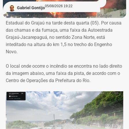
variação entre as propostas apresentadas pelas
05/08/2026 19:22
Gabriel Gontijo
empresas concorrentes, além de falhas na elaboração do
Um incêndio de grandes proporções atinge o Parque
termo de referência.
Estadual do Grajaú na tarde desta quarta (05). Por causa
das chamas e da fumaça, uma faixa da Autoestrada
Outro ponto que chamou a atenção dos técnicos foi a
Grajaú-Jacarepaguá, no sentido Zona Norte, está
ausência de critérios objetivos para justificar a
inteditado na altura do km 1,5 no trecho do Engenho
contratação da equipe prevista. Em uma das fases do
Novo.
projeto, o contrato estimava a atuação de 76
profissionais durante 12 meses, com remuneração média
O local onde ocorre o incêndio se encontra no lado direito
superior a R$ 28 mil. Em alguns casos, como o de
da imagem abaixo, uma faixa da pista, de acordo com o
consultores especializados, os valores chegavam a quase
Centro de Operações da Prefeitura do Rio.
R$ 75 mil por profissional, sem que houvesse justificativa
técnica para esse dimensionamento.
Serviços pagos teriam reaproveitado
dados já existentes