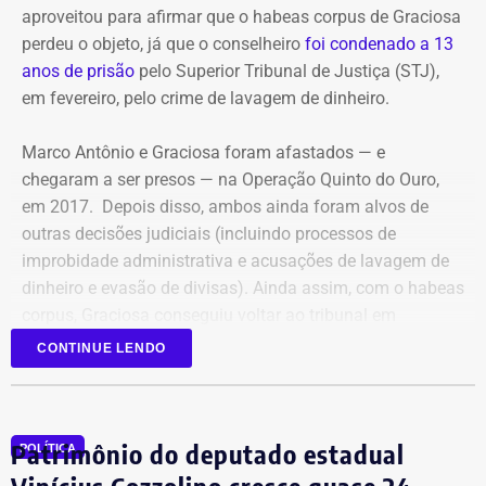
disparos. Apenas Fernanda sobreviveu.
aproveitou para afirmar que o habeas corpus de Graciosa
perdeu o objeto, já que o conselheiro
foi condenado a 13
Ronnie Lessa e Élcio Queiroz estão presos desde 12 de março
anos de prisão
pelo Superior Tribunal de Justiça (STJ),
de 2019. Lessa está no Complexo Penitenciário da Papuda,
em fevereiro, pelo crime de lavagem de dinheiro.
em Brasília, e Queiroz, na Penitenciária Federal de Brasília.
Marco Antônio e Graciosa foram afastados — e
Com informações da colunista Vera Araújo, do Jornal “O
chegaram a ser presos — na Operação Quinto do Ouro,
Globo”.
em 2017. Depois disso, ambos ainda foram alvos de
outras decisões judiciais (incluindo processos de
improbidade administrativa e acusações de lavagem de
dinheiro e evasão de divisas). Ainda assim, com o habeas
corpus, Graciosa conseguiu voltar ao tribunal em
setembro de 2025.
CONTINUE LENDO
Mesmo com a condenação de fevereiro, não foi preso,
porque ainda cabe recurso.
Patrimônio do deputado estadual
POLÍTICA
Mas, agora, que o ministro do Supremo afirmou que o