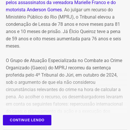
pelos assassinatos da vereadora Marielle Franco e do
princípios da continuidade do serviço público, eficiência,
motorista Anderson Gomes
. Ao julgar um recurso do
governança e desenvolvimento sustentável.
Ministério Público do Rio (MPRJ), o Tribunal elevou a
condenação de Lessa de 78 anos e nove meses para 81
COM FÁBIO MARTINS
anos e 10 meses de prisão. Já Élcio Queiroz teve a pena
de 59 anos e oito meses aumentada para 76 anos e seis
meses.
O Grupo de Atuação Especializada no Combate ao Crime
Organizado (Gaeco) do MPRJ recorreu da sentença
proferida pelo 4º Tribunal do Júri, em outubro de 2024,
sob o argumento de que ela não considerou
circunstâncias relevantes do crime na hora de calcular a
pena. Ao acolher o recurso, os desembargadores levaram
em conta os seguintes fatores: repercussão internacional
do caso; o planejamento da ação e a execução dos
disparos em via pública, em uma região de grande
CONTINUE LENDO
circulação de pessoas.