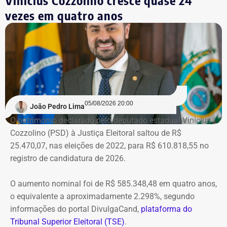
Vinícius Cozzolino cresce quase 24
habeas corpus não vale mais, pode ser afastado do cargo
vezes em quatro anos
a qualquer momento. De novo.
Na prática, a manifestação do
ministro extingue o processo
O próprio Nunes Marques havia concedido o habeas
05/08/2026 20:00
João Pedro Lima
corpus a Graciosa, citando o “excesso de prazo da
O patrimônio declarado pelo deputado estadual Vinícius
medida cautelar de afastamento do cargo”, uma vez que
Cozzolino (PSD) à Justiça Eleitoral saltou de R$
ainda não havia, na ocasião, sentença condenatória no
25.470,07, nas eleições de 2022, para R$ 610.818,55 no
processo em que Graciosa era réu no processo por
registro de candidatura de 2026.
lavagem de dinheiro, que se arrastava desde 2021.
O aumento nominal foi de R$ 585.348,48 em quatro anos,
Mas a decisão, e a condenação, acabaram saindo cinco
o equivalente a aproximadamente 2.298%, segundo
meses depois.
informações do portal DivulgaCand,
plataforma do
Tribunal Superior Eleitoral (TSE)
.
Na prática, a manifestação do ministro extinguiu o