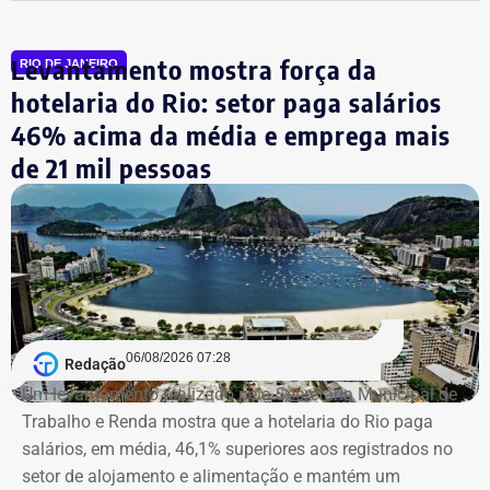
Além disso, o MPRJ também pediu que a Justiça
Levantamento mostra força da
reconhecesse com menor redução a tentativa de
RIO DE JANEIRO
homicídio contra Fernanda Chaves, assessora de Marielle
hotelaria do Rio: setor paga salários
que estava no carro no momento dos disparos e
46% acima da média e emprega mais
sobreviveu porque se abaixou no banco.
de 21 mil pessoas
Outro ponto usado pelo Ministério Público para pedir o
aumento das penas foi o uso de um carro clonado no
crime, o que caracteriza o delito de receptação.
Ambos firmaram delação
premiada e devem
06/08/2026 07:28
Redação
Um levantamento realizado pela Secretaria Municipal de
cumprir o tempo de prisão
Trabalho e Renda mostra que a hotelaria do Rio paga
salários, em média, 46,1% superiores aos registrados no
previsto no acordo
setor de alojamento e alimentação e mantém um