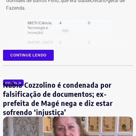
Gomides de Barros Filho, que era subsecretário-geral de
Fazenda.
CONTINUE LENDO
Núbia Cozzolino é condenada por
POLÍTICA
falsificação de documentos; ex-
prefeita de Magé nega e diz estar
sofrendo ‘injustiça’