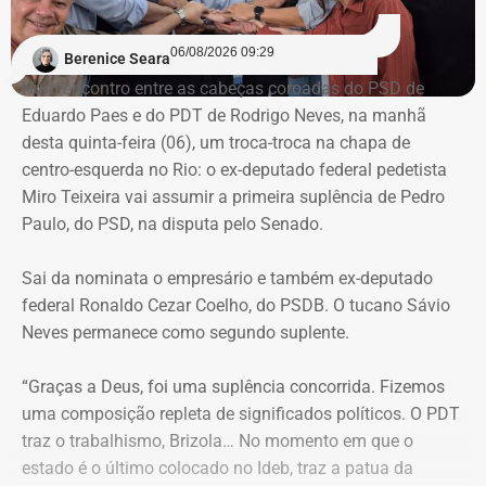
documentos físicos e registros nos sistemas do Tribunal
Roberta Simões Maia foi exonerada, a pedido, do cargo
de Justiça, foram identificadas alterações em processos.
de superintendente de Retenção e Atração de
06/08/2026 09:29
Berenice Seara
Investimentos do Desenvolvimento Econômico;
Num encontro entre as cabeças coroadas do PSD de
O Ministério Público (MPRJ), então, passou a conferir
Joel de Oliveira Suhett Filho foi desligado do posto de
Eduardo Paes e do PDT de Rodrigo Neves, na manhã
ações civis públicas e processos de improbidade —
assessor-chefe de Assuntos Estratégicos da Polícia
desta quinta-feira (06), um troca-troca na chapa de
relativos a agentes públicos — que tramitavam na vara, e
Militar;
centro-esquerda no Rio: o ex-deputado federal pedetista
foram identificadas diversas adulterações, principalmente
Henrique Gustavo dos Santos Frickmann foi exonerado, a
Miro Teixeira vai assumir a primeira suplência de Pedro
em processos nos quais Núbia Cozzolino aparecia como
pedido, do cargo de subsecretário adjunto de Obrasda
Paulo, do PSD, na disputa pelo Senado.
interessada ou ré.
Secretaria de Infraestrutura e Obras Públicas.
Sai da nominata o empresário e também ex-deputado
Durante uma busca e apreensão no escritório ligado à ex-
Nomeações vieram em dose
federal Ronaldo Cezar Coelho, do PSDB. O tucano Sávio
prefeita de Magé, foram encontradas cópias de folhas
Neves permanece como segundo suplente.
homeopática
processuais com treinos de rubricas e assinaturas.
“Graças a Deus, foi uma suplência concorrida. Fizemos
No outro lado da balança das publicações do Diário
Núbia Cozzolino alega injustiça e
uma composição repleta de significados políticos. O PDT
Oficial, Couto fez mudanças pontuais e assinou apenas 2
irregularidades
traz o trabalhismo, Brizola… No momento em que o
únicas nomeações para o segundo e terceiro escalões do
estado é o último colocado no Ideb, traz a patua da
governo. A Superintendência de Compras e Licitações da