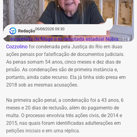
06/08/2026 09:30
Redação
A
ex-prefeita de Magé e ex-deputada estadual Núbia
Cozzolino
foi condenada pela Justiça do Rio em duas
ações penais por falsificação de documentos judiciais.
As penas somam 54 anos, cinco meses e dez dias de
prisão. As condenações são de primeira instância e,
portanto, ainda cabe recurso. Ela já tinha sido presa em
2018 sob as mesmas acusações.
Na primeira ação penal, a condenação foi a 43 anos, 6
meses e 20 dias de reclusão, além do pagamento de
multa. O processo envolvia três ações civis, de 2014 e
2015, nas quais foram identificadas adulterações em
Cortes na Ciência e Tecnologia
petições iniciais e em uma réplica.