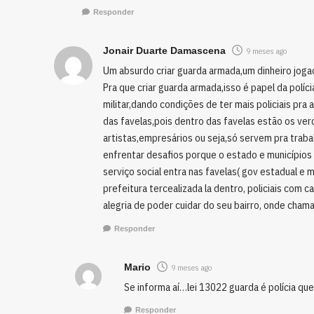
Responder
Jonair Duarte Damascena
9 meses ago
Um absurdo criar guarda armada,um dinheiro jogado
Pra que criar guarda armada,isso é papel da polícia 
militar,dando condições de ter mais policiais pra
das favelas,pois dentro das favelas estão os ver
artistas,empresários ou seja,só servem pra traba
enfrentar desafios porque o estado e município
serviço social entra nas favelas( gov estadual e
prefeitura tercealizada la dentro, policiais com c
alegria de poder cuidar do seu bairro, onde cham
Responder
Mario
9 meses ago
Se informa aí…lei 13022 guarda é polícia qu
Responder