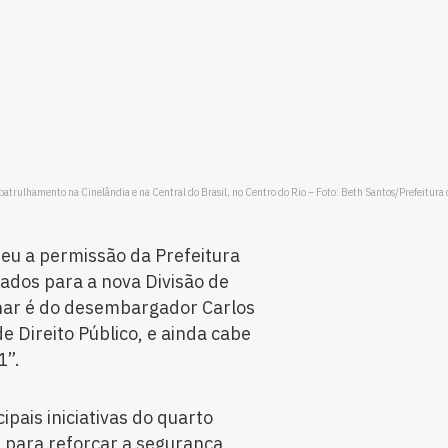
 patrulhamento na Cinelândia e na Central do Brasil, no Centro do Rio – Foto: Beth Santos/Prefeitura 
deu a permissão da Prefeitura
ados para a nova Divisão de
minar é do desembargador Carlos
e Direito Público, e ainda cabe
1”.
ipais iniciativas do quarto
 para reforçar a segurança