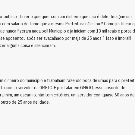
r publico , fazer o que quer com um dinheiro que não é dele. Imagine um
com salário de fome que a mesma Prefeitura cálculou ? Como justificar 
e nunca fizeram nada pell Município e ja iniciam com 13 mil reais e porte 
 se aposentou após ser avacalhado por majs de 25 anos ? Isso é imoral!!
er alguma coisa e silenciaram.
ham dinheiro do município e trabalham fazendo boca de urnas para o prefeit
peito com o servidor da GMRIO. E por falar em GMRIO, esse absurdo de
ara mim, um escárnio, não tem critérios, um servidor com quase 60 anos de
 outro de 25 anos de idade.