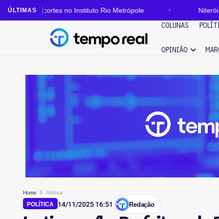
tes no Instituto Rio Metrópole
Niterói ganha, neste s
ÚLTIMAS
COLUNAS
POLÍT
OPINIÃO
MAR
Home
Política
14/11/2025 16:51
Redação
POLÍTICA