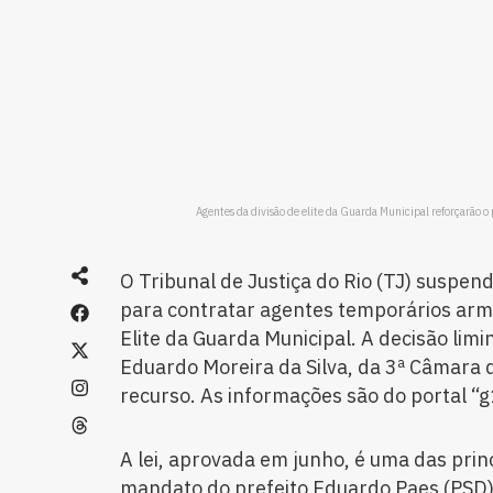
Agentes da divisão de elite da Guarda Municipal reforçarão o
O Tribunal de Justiça do Rio (TJ) suspen
para contratar agentes temporários arm
Elite da Guarda Municipal. A decisão li
Eduardo Moreira da Silva, da 3ª Câmara d
recurso. As informações são do portal “g
A lei, aprovada em junho, é uma das princ
mandato do prefeito Eduardo Paes (PSD)