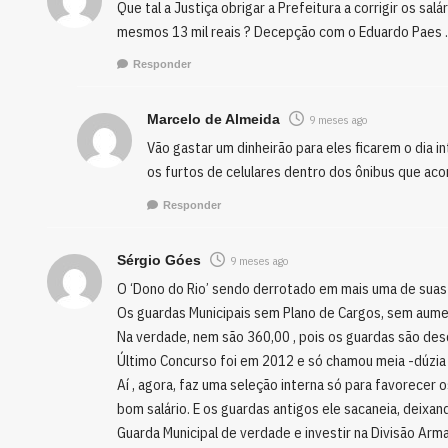
Que tal a Justiça obrigar a Prefeitura a corrigir os s
mesmos 13 mil reais ? Decepção com o Eduardo Paes ..
Responder
Marcelo de Almeida
9 meses ago
Vão gastar um dinheirão para eles ficarem o dia i
os furtos de celulares dentro dos ônibus que ac
Responder
Sérgio Góes
9 meses ago
O ‘Dono do Rio’ sendo derrotado em mais uma de suas
Os guardas Municipais sem Plano de Cargos, sem aume
Na verdade, nem são 360,00 , pois os guardas são de
Último Concurso foi em 2012 e só chamou meia -dúzia 
Aí , agora, faz uma seleção interna só para favorecer
bom salário. E os guardas antigos ele sacaneia, deixan
Guarda Municipal de verdade e investir na Divisão Arm