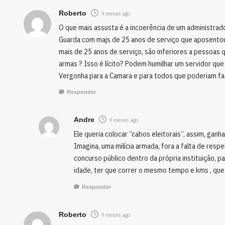
Roberto
9 meses ago
O que mais assusta é a incoerência de um administrado
Guarda com majs de 25 anos de serviço que aposentou 
mais de 25 anos de serviço, são inferiores a pessoas qu
armas ? Isso é lícito? Podem humilhar um servidor que
Vergonha para a Camara e para todos que poderiam faz
Responder
Andre
9 meses ago
Ele queria colocar “cabos eleitorais”, assim, gan
Imagina, uma milícia armada, fora a falta de res
concurso público dentro da própria instituição, p
idade, ter que correr o mesmo tempo e kms , que
Responder
Roberto
9 meses ago