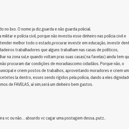
 no lixo. O nome ja diz,guarda e não guarda policial.
militar e polícia civil, porque não investiu esse dinheiro nas polícia civil e
 atender melhor todo o estado,procurar investir em educação, investir den
dadeiros trabalhadores que alguns trabalham nas casas de políticos,
lhar na zona sul,e quando voltam pras suas casas( na favelas) ainda tem q
s não procuram dar condições de moradiascomo cidadãos. Porque não, o
 municipal e criem postos de trabalhos, aproveitando moradores e criem u
acetetes la dentro, esses sendo rígidos pela polícia, dando a eles dignidad
amos de FAVELAS, aí sim,será um dinheiro bem gastos.
eira vc ou não… absurdo vc cagar uma postagem dessa..putz..