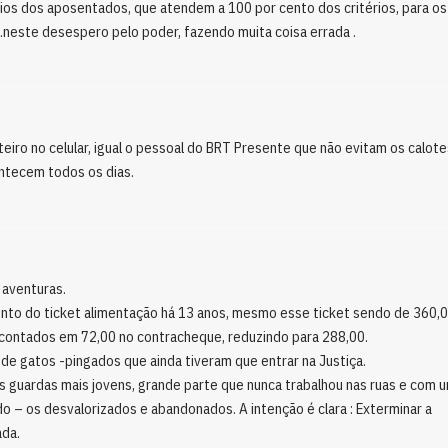
alários dos aposentados, que atendem a 100 por cento dos critérios, para os
neste desespero pelo poder, fazendo muita coisa errada .
nteiro no celular, igual o pessoal do BRT Presente que não evitam os calote
ontecem todos os dias.
 aventuras.
nto do ticket alimentação há 13 anos, mesmo esse ticket sendo de 360,0
scontados em 72,00 no contracheque, reduzindo para 288,00.
de gatos -pingados que ainda tiveram que entrar na Justiça.
 os guardas mais jovens, grande parte que nunca trabalhou nas ruas e com 
do – os desvalorizados e abandonados. A intenção é clara : Exterminar a
ada.