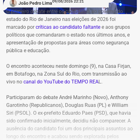
09/08/2026 22:21
João Pedro Lima
O primeiro debate entre os candidatos ao governo do
estado do Rio de Janeiro nas eleições de 2026 foi
marcado por
críticas ao candidato faltante
e aos grupos
políticos que comandaram o estado nos últimos anos, e
apresentação de propostas para áreas como segurança
pública e educação.
O encontro aconteceu neste domingo (9), na Casa Firjan,
em Botafogo, na Zona Sul do Rio, com transmissão ao
vivo no
canal do YouTube do TEMPO REA
L.
Participaram do debate André Marinho (Novo), Anthony
Garotinho (Republicanos), Douglas Ruas (PL) e William
Siri (PSOL). O ex-prefeito Eduardo Paes (PSD), que havia
sido confirmado inicialmente, decidiu não comparecer. A
ausência do candidato foi um dos principais assuntos ao
longo do encontro e acabou sendo explorada pelos