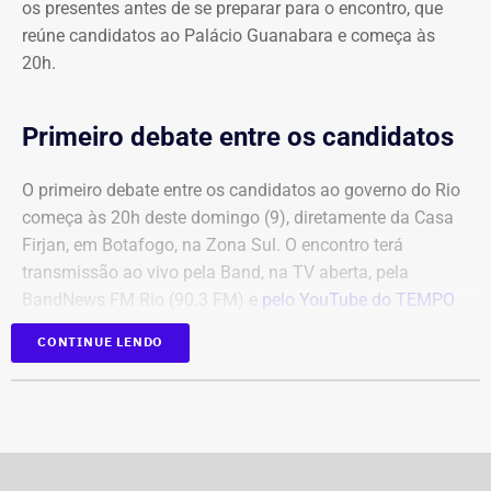
os presentes antes de se preparar para o encontro, que
reúne candidatos ao Palácio Guanabara e começa às
20h.
Primeiro debate entre os candidatos
O primeiro debate entre os candidatos ao governo do Rio
começa às 20h deste domingo (9), diretamente da Casa
Firjan, em Botafogo, na Zona Sul. O encontro terá
transmissão ao vivo pela Band, na TV aberta, pela
BandNews FM Rio (90.3 FM) e
pelo YouTube do TEMPO
REAL
, em parceria com a emissora.
CONTINUE LENDO
Participam do debate André Marinho (Novo), Anthony
Garotinho (Republicanos), Douglas Ruas (PL) e Willian
Siri (PSOL). O candidato Eduardo Paes (PSD) informou
na noite anterior que não iria comparecer.