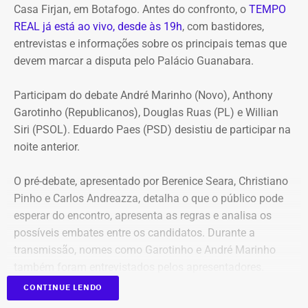
Casa Firjan, em Botafogo. Antes do confronto, o
TEMPO
REAL já está ao vivo, desde às 19h
, com bastidores,
entrevistas e informações sobre os principais temas que
devem marcar a disputa pelo Palácio Guanabara.
Participam do debate André Marinho (Novo), Anthony
Garotinho (Republicanos), Douglas Ruas (PL) e Willian
Siri (PSOL). Eduardo Paes (PSD) desistiu de participar na
noite anterior.
O pré-debate, apresentado por Berenice Seara, Christiano
Pinho e Carlos Andreazza, detalha o que o público pode
esperar do encontro, apresenta as regras e analisa os
possíveis embates entre os candidatos. Durante a
transmissão, nomes como Garotinho e André Marinho
também foram entrevistados pelos apresentadores.
CONTINUE LENDO
Acompanhe a cobertura especial pelo YouTube e