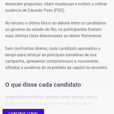
destacam propostas, citam mudanças e voltam a criticar
protagonizaram uma espécie de dobradinha, utilizando
ausência de Eduardo Paes (PSD).
suas perguntas para abrir espaço para o outro apresentar
e explicar seu plano de governo. O terceiro e último bloco
No terceiro e último bloco do debate entre os candidatos
foi
reservado às considerações finais
.
ao governo do estado do Rio, os participantes fizeram
suas últimas falas direcionadas ao eleitor fluminense.
Ausência de Paes e caso Bacellar
dominam primeiro bloco
Sem confrontos diretos, cada candidato aproveitou o
tempo para reforçar as principais bandeiras de sua
Logo na primeira rodada, a ausência de Eduardo Paes
campanha, apresentar compromissos e, novamente,
dividiu espaço com as referências ao ex-presidente da
alfinetar a ausência do ex-prefeito da capital no encontro.
Assembleia Legislativa do Rio (Alerj), Rodrigo Bacellar,
que está preso por suspeita de vazar uma operação
O que disse cada candidato
policial.
André Marinho (Novo) afirmou estar “pronto, com a
A primeira menção a Bacellar foi feita por William Siri
melhor equipe” para apresentar soluções para os
(PSOL), que questionou Douglas Ruas (PL) sobre uma
problemas do estado e prometeu melhorar a qualidade de
declaração anterior em que o candidato havia defendido
CONTINUE LENDO