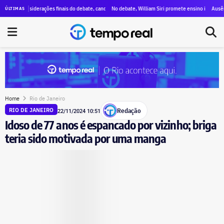
m ataques a Paes, menções a Bacellar e propostas para segurança e educação
onsiderações finais do debate, candidatos destacam propostas, citam mudanças e voltam a critic
No debate, William Siri promete ensino integral nas escola
Ausência de Pa
ÚLTIMAS
Home
Rio de Janeiro
Redação
RIO DE JANEIRO
22/11/2024 10:51
Idoso de 77 anos é espancado por vizinho; briga
teria sido motivada por uma manga