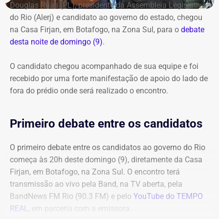
Douglas Ruas (PL), presidente da Assembleia Legislativa
do Rio (Alerj) e candidato ao governo do estado, chegou
na Casa Firjan, em Botafogo, na Zona Sul, para o
debate
desta noite de domingo (9)
.
O candidato chegou acompanhado de sua equipe e foi
recebido por uma forte manifestação de apoio do lado de
fora do prédio onde será realizado o encontro.
Primeiro debate entre os candidatos
O primeiro debate entre os candidatos ao governo do Rio
começa às 20h deste domingo (9), diretamente da Casa
Firjan, em Botafogo, na Zona Sul. O encontro terá
transmissão ao vivo pela Band, na TV aberta, pela
BandNews FM Rio (90.3 FM) e pelo
YouTube do TEMPO
REAL
, em parceria com a emissora.