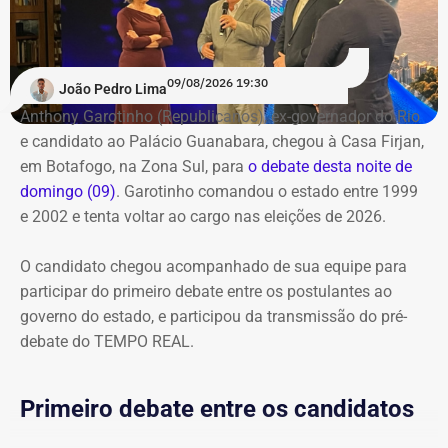
especial do TEMPO REAL pelo Instagram do portal, com
transmissão e atualizações nos Stories. Estamos ao vivo
com o pré-debate desde às 19h.
Acompanhe pelo link.
09/08/2026 19:30
João Pedro Lima
Anthony Garotinho (Republicanos), ex-governador do Rio
e candidato ao Palácio Guanabara, chegou à Casa Firjan,
em Botafogo, na Zona Sul, para
o debate desta noite de
domingo (09)
. Garotinho comandou o estado entre 1999
e 2002 e tenta voltar ao cargo nas eleições de 2026.
O candidato chegou acompanhado de sua equipe para
participar do primeiro debate entre os postulantes ao
governo do estado, e participou da transmissão do pré-
debate do TEMPO REAL.
Primeiro debate entre os candidatos