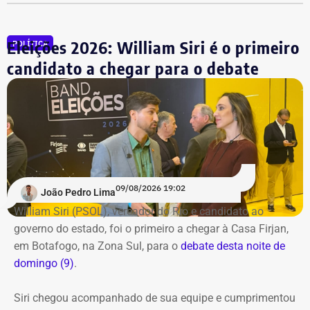
Instagram
do TEMPO REAL.
Eleições 2026: William Siri é o primeiro
POLÍTICA
candidato a chegar para o debate
09/08/2026 19:02
João Pedro Lima
William Siri (PSOL), vereador do Rio e candidato ao
governo do estado, foi o primeiro a chegar à Casa Firjan,
em Botafogo, na Zona Sul, para o
debate desta noite de
domingo (9)
.
Siri chegou acompanhado de sua equipe e cumprimentou