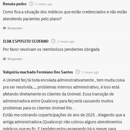
Renata pedro
2 meses ago
Como fica a situação dos médicos que estão credenciados e não estão
atendendo pacientes pelo plano?
Responder
ILDA ESPOSITO SCOFANO
2 meses ago
Por favor resolvam os reembolsos pendentes obrigada
Responder
Valquiria machado Fermiano Dos Santos
2 meses ago
A Unimed ferj tá toda enrolada administrativamente , tem muita coisa
pra ser resolvida…, problemas internos administrativo, é isso está
afetando diretamente os clientes da Unimed. Essa transição de
administradora entre Qualicorp para ferj está causando muitos
problemas para os clientes Unimed Rio .
Estão me cobrando coparticipações do ano de 2025 . Alegando que a
antiga administradora (Qualicorp) não cobrou alguns atendimentos
médicos que eu fiz. E também estou esperando há 6 meses para