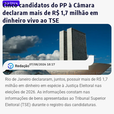
Cinco candidatos do PP à Câmara
Reprodução/Internet
POLÍTICA
liminar, porém, o Superior Tribunal de Justiça (STJ)
garantiu a participação dos dois diretores na votação até
declaram mais de R$ 1,7 milhão em
que o mérito da questão seja analisado pela Corte.
dinheiro vivo ao TSE
Segundo as investigações, a refinaria importava
combustível quase pronto, mas fingia que o material era
matéria-prima e simulava uma operação de refino na sua
unidade fantasma de Manguinhos.
A Polícia Federal indica que a operação era feita de
07/08/2026 18:17
Redação
fachada para não pagar o ICMS na chegada do
Cinco candidatos do PP à Câmara dos Deputados pelo
combustível ao país. Com a Refit postergava de
Rio de Janeiro declararam, juntos, possuir mais de R$ 1,7
pagamentos de impostos, a empresa só deveria pagar o
milhão em dinheiro em espécie à Justiça Eleitoral nas
tributo no momento da venda para o consumidor final,
eleições de 2026. As informações constam nas
algo que nunca foi feito, de acordo com a investigação.
informações de bens apresentadas ao Tribunal Superior
Eleitoral (TSE) durante o registro das candidaturas.
*Com informações do blog do Octávio Guedes, do portal
g1