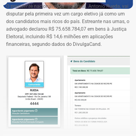
O presidente nacional do União Brasil, Antonio Rueda, vai
disputar pela primeira vez um cargo eletivo já como um
dos candidatos mais ricos do país. Estreante nas urnas, o
advogado declarou R$ 75.658.784,07 em bens à Justiça
Eleitoral, incluindo R$ 14,6 milhões em aplicações
financeiras, segundo dados do DivulgaCand.
Deputado Fábio Silva em declaração de bens em 2026 — Foto:
Reprodução/Divulgacand