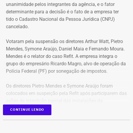
Benz AMG G63, avaliado em R$ 2,35 milhões, um
unanimidade pelos integrantes da agência, e o fator
Volkswagen Passat de R$ 115 mil, R$ 709 mil em “bens
determinante para a decisão é o fato de a empresa ter
móveis de uso pessoal” e R$ 35 mil em dinheiro em
tido o Cadastro Nacional da Pessoa Jurídica (CNPJ)
espécie.
cancelado.
Votaram pela suspensão os diretores Arthur Watt, Pietro
Mendes, Symone Araújo, Daniel Maia e Fernando Moura.
Mendes é o relator do caso Refit. A empresa integra o
grupo do empresário Ricardo Magro, alvo de operação da
Polícia Federal (PF) por sonegação de impostos.
Os diretores Pietro Mendes e Symone Araújo foram
colocados em suspeição pela Refit após participarem das
ações de interdição parcial das instalações da
companhia em setembro de 2025.
CONTINUE LENDO
Mercedes-Benz AMG G63, veículo semelhante ao declarado por Antonio
Eles chegaram a ser afastados do processo pelo Tribunal
Rueda em sua prestação de bens à Justiça Eleitoral – Foto:
Regional Federal da 1ª Região (TRF1). Em decisão