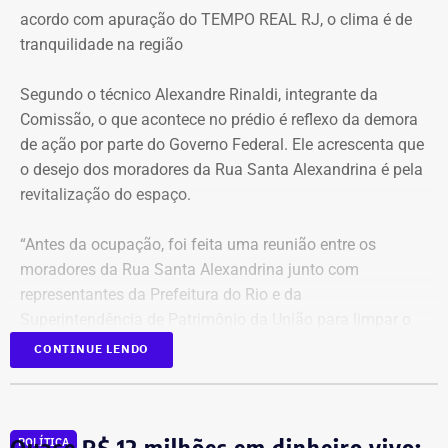
acordo com apuração do TEMPO REAL RJ, o clima é de
tranquilidade na região
Segundo o técnico Alexandre Rinaldi, integrante da
Comissão, o que acontece no prédio é reflexo da demora
de ação por parte do Governo Federal. Ele acrescenta que
o desejo dos moradores da Rua Santa Alexandrina é pela
revitalização do espaço.
“Antes da ocupação, foi feita uma reunião entre os
moradores da Rua Santa Alexandrina junto com
representantes da Prefeitura do Rio e da
Superintendência de Patrimônio da União para limpar o
terreno até passar para o Arquivo Nacional. Mas o
CONTINUE LENDO
Governo Federal demorou tanto para agir que hoje
aconteceu essa ocupação. O desejo dos moradores daqui
é pela revitalização do prédio com essa nova função”,
Quase R$ 12 milhões em dinheiro vivo:
POLÍTICA
comentou.