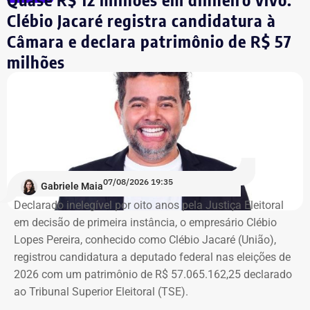
Clébio Jacaré registra candidatura à
Câmara e declara patrimônio de R$ 57
Integrante de movimento afirma que
milhões
ocupação aconteceu após quatro
despdejos
Integrante do Movimento de Luta nos Bairros, Vilas e
Favelas (MLB), dona Enita afirmou que o grupo de
ocupantes chegou ao atual prédio depois de sofrer quatro
despejos.
07/08/2026 19:35
Gabriele Maia
Declarado inelegível por oito anos pela Justiça Eleitoral
“Nós já sofremos quatro despejos. O objetivo da
em decisão de primeira instância, o empresário Clébio
ocupação é justamente dar ao imóvel uma função social
Lopes Pereira, conhecido como Clébio Jacaré (União),
que atenda as necessidades básicas das famílias. Desde
registrou candidatura a deputado federal nas eleições de
que eu entrei no MLB nunca faltou comida. Só o que falta
2026 com um patrimônio de R$ 57.065.162,25 declarado
mesmo é um teto, um lar para morar. Queremos fazer
ao Tribunal Superior Eleitoral (TSE).
valer um direito constitucional que nunca foi cumprido”