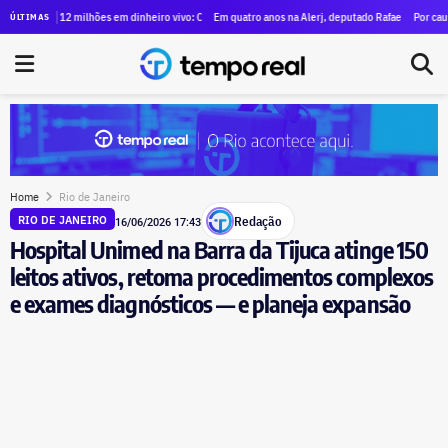
0 famílias que ocuparam antigo prédio do Inmetro
$ 12 milhões em dinheiro vivo: Clébio Jacaré registra candidatura à Câmara e declara patrimônio
Em quatro anos na Alerj, deputado Rafael Nobre multiplica p
Por causa de dívid
ÚLTIMAS
Home
Rio de Janeiro
Redação
RIO DE JANEIRO
16/06/2026 17:43
Hospital Unimed na Barra da Tijuca atinge 150
leitos ativos, retoma procedimentos complexos
e exames diagnósticos — e planeja expansão