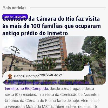
Mais notícias
Comissão da Câmara do Rio faz visita
RIO DE JANEIRO
às mais de 100 famílias que ocuparam
antigo prédio do Inmetro
07/08/2026 20:09
Gabriel Gontijo
As 120 famílias que ocuparam o antigo prédio do
Inmetro, no Rio Comprido
, desde a madrugada desta
sexta (07) receberam a visita da Comissão de Assuntos
Urbanos da Câmara do Rio na tarde de hoje. Além disso,
a vereadora Maíra do MST também esteve no local. De