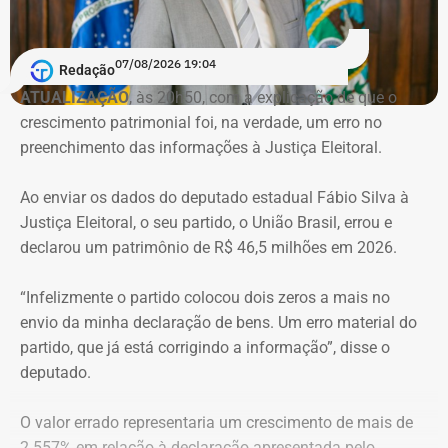
Reprodução/Divulgacand
07/08/2026 19:04
Redação
ATUALIZAÇÃO
, às 20h50, com a explicação de que o
crescimento patrimonial foi, na verdade, um erro no
Imóvel de Eduardo Bolsonaro será leiloado por um valor 36% menor ao que
preenchimento das informações à Justiça Eleitoral.
vale originalmente — Foto: REprodução/Google Maps.
Ao enviar os dados do deputado estadual Fábio Silva à
O apartamento que vai à leilão fica na Avenida Pasteu e
Justiça Eleitoral, o seu partido, o União Brasil, errou e
tem cerca de 101 metros quadrados. O imóvel se
declarou um patrimônio de R$ 46,5 milhões em 2026.
encontra no terceiro andar de um edifício de frente para a
Baía de Guanabara.
“Infelizmente o partido colocou dois zeros a mais no
envio da minha declaração de bens. Um erro material do
A Caixa Econômica tentou intimar pessoalmente o ex-
partido, que já está corrigindo a informação”, disse o
deputado federal. Mas como não conseguiu localizá-lo,
deputado.
promoveu a intimação por edital eletrônico publicado nos
dias 5, 6 e 7 de novembro de 2025, concedendo o prazo
O valor errado representaria um crescimento de mais de
legal para regularização da dívida. Posteriormente, a
2.557% em relação à declaração apresentada pelo