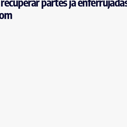
 recuperar partes já enferrujada
Som