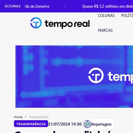
o do Inmetro
Quase R$ 12 milhões em dinheiro vivo: Clébio 
ÚLTIMAS
COLUNAS
POLÍT
MARCAS
Home
Transparência
Reportagem
TRANSPARÊNCIA
21/07/2024 19:30