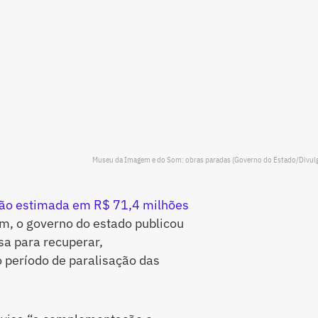
Museu da Imagem e do Som: obras paradas (Governo do Estado/Divul
ação estimada em R$ 71,4 milhões
m, o governo do estado publicou
sa para recuperar,
o período de paralisação das