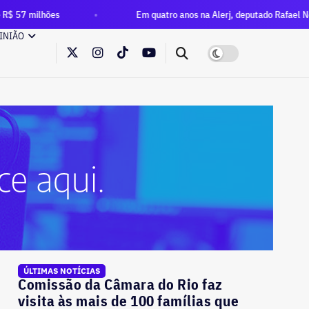
Em quatro anos na Alerj, deputado Rafael Nobre multiplica p
INIÃO
ÚLTIMAS NOTÍCIAS
Comissão da Câmara do Rio faz
visita às mais de 100 famílias que