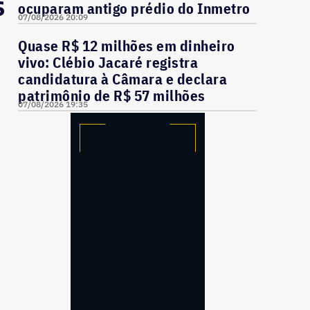
s
ocuparam antigo prédio do Inmetro
07/08/2026 20:09
Quase R$ 12 milhões em dinheiro
vivo: Clébio Jacaré registra
candidatura à Câmara e declara
patrimônio de R$ 57 milhões
07/08/2026 19:35