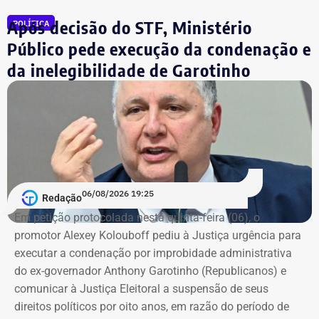
declaração apresentada, sem informações, nos prints,
Após decisão do STF, Ministério
POLÍTICA
sobre marca, modelo ou valor de mercado dos relógios.
Público pede execução da condenação e
da inelegibilidade de Garotinho
06/08/2026 19:25
Redação
Em petição protocolada nesta quinta-feira (06), o
promotor Alexey Kolouboff pediu à Justiça urgência para
executar a condenação por improbidade administrativa
do ex-governador Anthony Garotinho (Republicanos) e
comunicar à Justiça Eleitoral a suspensão de seus
direitos políticos por oito anos, em razão do período de