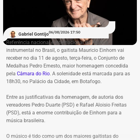
De acordo com o relatório de auditoria do TCE-RJ, os R$
59,6 milhões alocados no Banco Master entre junho e
julho de 2024 representavam mais de 20% de toda a
carteira de investimentos do Itaprevi. A equipe técnica do
06/08/2026 17:50
Gabriel Gontijo
Tribunal classificou o processo decisório como
Referência nacional e internacional da música
“negligente e temerário”.
instrumental no Brasil, o gaitista Mauricio Einhorn vai
receber no dia 11 de agosto, terça-feira, o Conjunto de
Entre os principais pontos apontados pela auditoria
Medalhas Pedro Ernesto, maior homenagem concedida
estão:
pela
Câmara do Rio
. A solenidade está marcada para as
18h30, no Palácio da Cidade, em Botafogo.
Mudança brusca na estratégia de investimento: a
alocação em letras financeiras foi elevada de 2% para
Entre as justificativas da homenagem, de autoria dos
20% logo na primeira reunião da nova gestão,
vereadores Pedro Duarte (PSD) e Rafael Aloisio Freitas
desrespeitando os estudos técnicos e pareceres da
(PSD), está a enorme contribuição de Einhorn para a
consultoria financeira contratada, que desaconselhavam
música brasileira.
o investimento de longo prazo.
Rating especulativo: a aplicação prendeu os recursos
O músico é tido como um dos maiores gaitistas do
previdenciários por 10 anos em uma instituição que