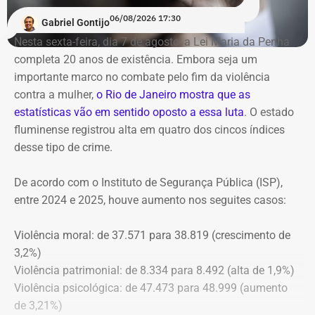
06/08/2026 17:30
Gabriel Gontijo
O voto do relator José Gomes Graciosa, aprovado pelo
Nesta sexta-feira, dia 7 de agosto, a Lei Maria da Penha
plenário do TCE-RJ, determina a notificação da ex-
completa 20 anos de existência. Embora seja um
presidente do Itaprevi Fernanda; do ex-prefeito de Itaguaí,
importante marco no combate pelo fim da violência
Rubem Vieira de Souza, o Rubão; e de outros diretores e
contra a mulher,
o Rio de Janeiro mostra que as
conselheiros do fundo municipal.
estatísticas vão em sentido oposto a essa luta
. O estado
fluminense registrou alta em quatro dos cincos índices
Além disso, o tribunal aprovou a expedição de ofício com
desse tipo de crime.
cópia integral do processo ao Ministério Público do
Estado do Rio de Janeiro (MPRJ), para que avalie a
De acordo com o Instituto de Segurança Pública (ISP),
apuração de possíveis ilícitos nas esferas cível e criminal,
entre 2024 e 2025, houve aumento nos seguites casos:
e à Secretaria de Regime Próprio e Complementar do
Ministério da Previdência Social.
Violência moral: de 37.571 para 38.819 (crescimento de
3,2%)
Violência patrimonial: de 8.334 para 8.492 (alta de 1,9%)
Violência psicológica: de 47.473 para 48.999 (aumento
de 3,21%)