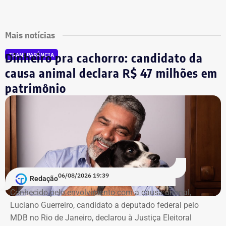
Mais notícias
Dinheiro pra cachorro: candidato da
TRANSPARÊNCIA
causa animal declara R$ 47 milhões em
patrimônio
06/08/2026 19:39
Redação
Conhecido pelo envolvimento com a causa animal,
Luciano Guerreiro, candidato a deputado federal pelo
MDB no Rio de Janeiro, declarou à Justiça Eleitoral