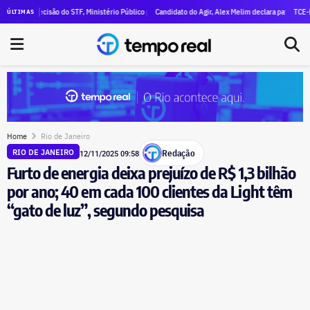
al declara R$ 47 milhões em patrimônio
 decisão do STF, Ministério Público pede execução da condenação e da inelegibilidade de Garoti
Candidato do Agir, Alex Melim declara patrimônio de R$ 30 
TCE-RJ devassa
ÚLTIMAS
Home
Rio de Janeiro
Redação
RIO DE JANEIRO
12/11/2025 09:58
Furto de energia deixa prejuízo de R$ 1,3 bilhão
por ano; 40 em cada 100 clientes da Light têm
“gato de luz”, segundo pesquisa