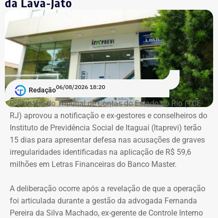
da Lava-Jato
De acordo com os dados do registro de candidatura, Alex
Melim nasceu no Rio de Janeiro em 2 de junho de 1976, é
casado, possui ensino médio completo e declarou exercer
a profissão de empresário.
Em documento de consulta pública da Casa da Moeda do
06/08/2026 18:20
Redação
Brasil, Alex Ofredi Melim aparece como representante da
O plenário do Tribunal de Contas do Estado do Rio (TCE-
Melim Corretora de Seguros Ltda., empresa que atua no
RJ) aprovou a notificação e ex-gestores e conselheiros do
setor de seguros e planos de saúde.
Instituto de Previdência Social de Itaguaí (Itaprevi) terão
15 dias para apresentar defesa nas acusações de graves
irregularidades identificadas na aplicação de R$ 59,6
milhões em Letras Financeiras do Banco Master.
A deliberação ocorre após a revelação de que a operação
foi articulada durante a gestão da advogada Fernanda
Pereira da Silva Machado, ex-gerente de Controle Interno