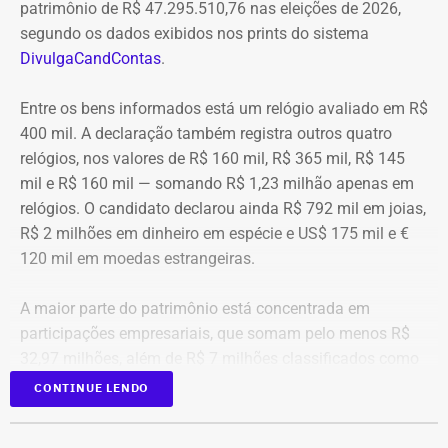
patrimônio de R$ 47.295.510,76 nas eleições de 2026,
segundo os dados exibidos nos prints do sistema
DivulgaCandContas
.
Entre os bens informados está um relógio avaliado em R$
400 mil. A declaração também registra outros quatro
relógios, nos valores de R$ 160 mil, R$ 365 mil, R$ 145
mil e R$ 160 mil — somando R$ 1,23 milhão apenas em
relógios. O candidato declarou ainda R$ 792 mil em joias,
R$ 2 milhões em dinheiro em espécie e US$ 175 mil e €
120 mil em moedas estrangeiras.
A maior parte do patrimônio está concentrada em
participações empresariais, que somam pelo menos R$
32,97 milhões, além de R$ 7 milhões classificados como
“valores de diversos créditos”. Também aparecem na
CONTINUE LENDO
relação imóveis, incluindo uma cobertura declarada por
R$ 884,1 mil e duas casas. Os valores correspondem à