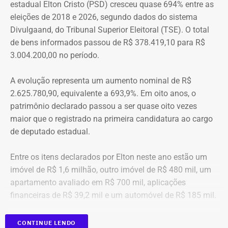
estadual Elton Cristo (PSD) cresceu quase 694% entre as
eleições de 2018 e 2026, segundo dados do sistema
“Creio que duas coisas ainda impedem as mulheres de
Divulgaand, do Tribunal Superior Eleitoral (TSE). O total
seguirem adiante nesta batalha. A vergonha e o medo.
de bens informados passou de R$ 378.419,10 para R$
Porque é necessário ter mais do que coragem para seguir
3.004.200,00 no período.
adiante no enfrentamento à violência doméstica. Pois
muitas têm medo do agressor sob dois pontos de vista. O
A evolução representa um aumento nominal de R$
primeiro é o temor de continuar viva e estar ao lado do
2.625.780,90, equivalente a 693,9%. Em oito anos, o
agressor. E o outro é o que vai acontecer com ela depois
patrimônio declarado passou a ser quase oito vezes
que a denúncia for feita. Afinal, há o receio que alguma
maior que o registrado na primeira candidatura ao cargo
brecha legal permita que o agressor, de alguma forma,
de deputado estadual.
fique impune”, comenta.
Entre os itens declarados por Elton neste ano estão um
Passados oito anos após as agrssões se tornarem
imóvel de R$ 1,6 milhão, outro imóvel de R$ 480 mil, um
públicas nacionalmente, Cristiane cita qual o principal
apartamento avaliado em R$ 700 mil, aplicações
item que acredita ser necessário que as autoridades
financeiras de R$ 39,2 mil e um automóvel de R$ 185 mil.
tenham mais rigor.
CONTINUE LENDO
“A Lei Maria da Penha é muito boa. Eu fui salva graças a