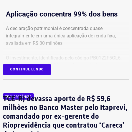
Aplicação concentra 99% dos bens
A declaração patrimonial é concentrada quase
integralmente em uma única aplicação de renda fixa,
avaliada em R$ 30 milhões.
O investimento, identificado pelo código PB0122F5GL6,
representa cerca de 99,2% de todo o patrimônio
CONTINUE LENDO
informado À Justiça Eleitoral.
Os demais oito bens declarados somam R$ 233.522,35 e
incluem aplicações de renda fixa em diferentes
TCE-RJ devassa aporte de R$ 59,6
TRANSPARÊNCIA
instituições financeiras, além de um depósito bancário no
milhões no Banco Master pelo Itaprevi,
valor de R$ 0,01.
comandado por ex-gerente do
Rioprevidência que contratou ‘Careca’
Empresário do setor de seguros