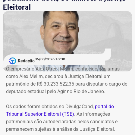
Garotinho no Cadastro Nacional de Condenados por Ato
Eleitoral
de Improbidade Administrativa.
Garotinho também foi multado
O órgão também requer que o ex-governador seja
intimado a quitar os valores da condenação. Segundo os
06/08/2026 18:38
cálculos atualizados apresentados à Justiça, o
Redação
ressarcimento ao erário, originalmente fixado em R$
O empresário Alex Ofredi Melim, conhecido nas urnas
234,4 milhões, chega hoje a R$ 2,55 bilhões. O MP ainda
como Alex Melim, declarou à Justiça Eleitoral um
cobra R$ 778,9 mil de multa civil e R$ 11,9 milhões por
patrimônio de R$ 30.233.522,35 para disputar o cargo de
danos morais coletivos.
deputado estadual pelo Agir no Rio de Janeiro.
Com informações do colunista Lauro Jardim, do jornal “O
Globo”
Os dados foram obtidos no DivulgaCand,
portal do
Tribunal Superior Eleitoral (TSE)
. As informações
patrimoniais são autodeclaradas pelos candidatos e
permanecem sujeitas à análise da Justiça Eleitoral.