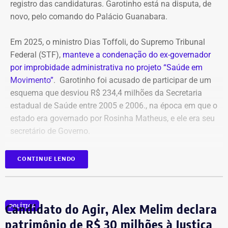
registro das candidaturas. Garotinho está na disputa, de
novo, pelo comando do Palácio Guanabara.
Em 2025, o ministro Dias Toffoli, do Supremo Tribunal
Federal (STF),
manteve a condenação do ex-governador
por improbidade administrativa no projeto “Saúde em
Movimento”
. Garotinho foi acusado de participar de um
esquema que desviou R$ 234,4 milhões da Secretaria
estadual de Saúde entre 2005 e 2006., na época em que o
estado era governado por Rosinha Matheus, e ele era seu
secretário de Governo.
Com isso, a sentença tornou-se definitiva.
CONTINUE LENDO
Como não há mais recursos pendentes após o trânsito
em julgado da ação, o Ministério Público requer a
Candidato do Agir, Alex Melim declara
POLÍTICA
imediata execução da sentença. Além da comunicação à
Justiça Eleitoral, o órgão pede a inclusão do nome de
patrimônio de R$ 30 milhões à Justiça