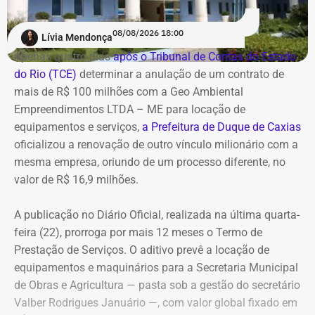
ações de compliance da companhia, que recentemente
reforçou auditorias internas em parceria com o GSI e a
08/08/2026 18:00
Lívia Mendonça
Casa Civil.
Apenas quatro dias
após o Tribunal de Contas do Estado
do Rio (TCE)
determinar a anulação de um contrato de
A empresa também destaca que não possui SUVs
mais de R$ 100 milhões com a Geo Ambiental
blindados em sua frota própria, razão pela qual optou
Empreendimentos LTDA – ME para locação de
pela locação dos veículos por meio de adesão à ata do
equipamentos e serviços,
a Prefeitura de Duque de Caxias
GSI.
oficializou a renovação de outro vínculo milionário com a
mesma empresa, oriundo de um processo diferente, no
Os veículos serão destinados exclusivamente aos
valor de R$ 16,9 milhões.
diretores das áreas Financeira (DFI), Jurídica (DJU),
Suprimentos (DSU) e Segurança e Governança (DSG). O
A publicação no Diário Oficial, realizada na última quarta-
contrato foi firmado com a empresa Rei dos Blindados
feira (22), prorroga por mais 12 meses o Termo de
Locação de Veículos Ltda. e prevê a locação de quatro
Prestação de Serviços. O aditivo prevê a locação de
SUVs zero quilômetro, com blindagem nível III-A, sem
equipamentos e maquinários para a Secretaria Municipal
motorista e sem fornecimento de combustível.
de Obras e Agricultura — pasta sob a gestão do secretário
Valber Rodrigues Januário —, com valor global fixado em
Cada automóvel custará R$ 8.977,78 por mês,