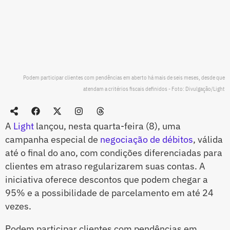
Podem participar clientes com pendências em aberto há mais de seis meses, desde que
atendam a critérios fiscais definidos - Foto: Divulgação/Light
A
Light
lançou, nesta quarta-feira (8), uma
campanha especial de
negociação de débitos
, válida
até o final do ano, com condições diferenciadas para
clientes em atraso regularizarem suas contas. A
iniciativa oferece descontos que podem chegar a
95% e a possibilidade de parcelamento em até 24
vezes.
Podem participar clientes com pendências em