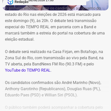
08/08/2026 17:00
Redação
Duque de Caxias anule no prazo de 15 dias o contrato
O primeiro encontro entre os candidatos ao ⁠governo do
firmado com a Geo Ambiental para o mesmo fim
estado do Rio nas eleições de 2026 está marcado para
(locação de maquinários e equipamentos). Na ocasião, a
este domingo (9), às 20h. O debate terá transmissão
Corte ordenou também a suspensão imediata dos
especial do TEMPO REAL em parceria com a Band e
pagamentos decorrentes do acordo milionário, que
marcará também a estreia do portal na cobertura de uma
ultrapassava R$ 100 milhões.
eleição estadual.
O acórdão acolheu o voto da conselheira Marianna
O debate será realizado na Casa Firjan, em Botafogo, na
Montebello Willeman, que apontou uma série de
Zona Sul do Rio, com transmissão ao vivo pela Band, na
irregularidades no planejamento da concorrência
TV aberta, pela BandNews FM Rio (90.3 FM) e pelo
eletrônica SRP nº 041/2025 e concluiu que os problemas
YouTube do TEMPO REAL
.
comprometem a competitividade do certame e, além
disso, impedem a manutenção do contrato firmado entre
Os candidatos confirmados são André Marinho (Novo),
a Secretaria Municipal de Obras e Agricultura e a empresa
Anthony Garotinho (Republicanos), Douglas Ruas (PL),
vencedora.
Eduardo Paes (PSD) e Willian Siri (PSOL).
Entre as principais falhas identificadas pelo TCE
estão a
O público também poderá acompanhar a cobertura pelo
ausência de estudo comparativo entre a locação e a