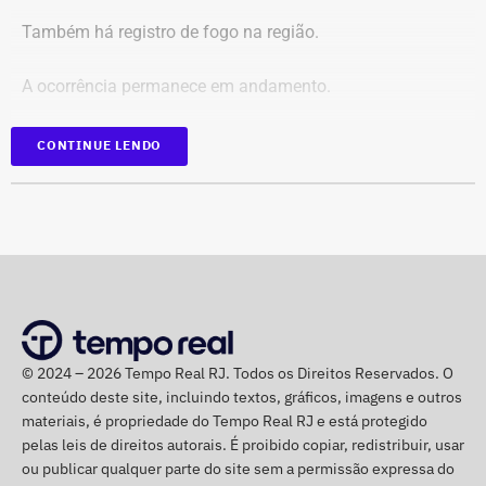
Identificação de anunciantes e financiadores;
Também há registro de fogo na região.
Cruzamento técnico das informações das contas;
Retirada das publicações relacionadas no processo;
A ocorrência permanece em andamento.
Interrupção de anúncios e impulsionamentos;
Suspensão temporária de contas que não fossem
*Em atualização
CONTINUE LENDO
vinculadas a pessoas autênticas;
Proibição de distribuição paga por contas ainda não
identificadas;
Multa diária de R$ 50 mil por obrigação descumprida.
A prefeitura pediu que a multa seja aplicada
separadamente de acordo com o perfil, publicação,
campanha ou conjunto de dados.
No julgamento definitivo, o município pretende obter a
© 2024 – 2026 Tempo Real RJ. Todos os Direitos Reservados. O
conteúdo deste site, incluindo textos, gráficos, imagens e outros
remoção permanente dos conteúdos considerados
materiais, é propriedade do Tempo Real RJ e está protegido
ilícitos, a desativação das contas comprovadamente
pelas leis de direitos autorais. É proibido copiar, redistribuir, usar
falsas ou utilizadas continuamente para ilegalidades e a
ou publicar qualquer parte do site sem a permissão expressa do
exclusão de cópias idênticas das publicações.