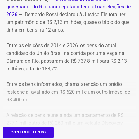
TEMPO REAL
governador do Rio para deputado federal nas eleições de
A operação mobilizou cerca de 40 militares, 11 viaturas e
Pré-hora: 19h, com cobertura especial pelo YouTube do
2026
—, Bernardo Rossi declarou à Justiça Eleitoral ter
4 unidades operacionais.
TEMPO REAL
um patrimônio de R$ 2,13 milhões, quase o triplo do que
tinha em bens há 12 anos.
Com informações do portal “g1”.
Entre as eleições de 2014 e 2026, os bens do atual
candidato do União Brasil na corrida por uma vaga na
Câmara do Rio, passaram de R$ 737,8 mil para R$ 2,13
milhões, alta de 188,7%.
Entre os bens informados, chama atenção um prédio
residencial avaliado em R$ 620 mil e um outro imóvel de
R$ 400 mil.
A relação de bens reúne ainda um apartamento de R$
277,1 mil, outro de R$ 260 mil e um veículo Discovery
D300, ano 2023, declarado por R$ 330 mil. Também
CONTINUE LENDO
aparecem na lista cerca de R$ 177 mil em aplicações e