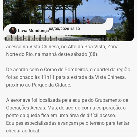
em combate a incêndios florestais também foram
mobilizados.
Para dar apoio às buscas do Corpo de Bombeiros, o
08/08/2026 12:10
Lívia Mendonça
ICMBio informou que um pequeno e restrito trecho da
Um helicóptero caiu em uma área de mata de difícil
Estrada da Vista Chinesa, em frente ao pagode chinês da
acesso na Vista Chinesa, no Alto da Boa Vista, Zona
Vista Chinesa, foi interditado. A Vista Chinesa fica dentro
Norte do Rio, na manhã deste sábado (08).
do Parque Nacional da Tijuca
Trecho da argumentação da prefeitura de Búzios sobre a morte de uma
De acordo com o Corpo de Bombeiros, o quartel da região
criança de 2 anos — Foto: Reprodução.
foi acionado às 11h11 para a estrada da Vista Chinesa,
próximo ao Parque da Cidade.
O pedido de Búzios à Justiça
A aeronave foi localizada pela equipe do Grupamento de
Em caráter urgente, antes da apresentação da defesa das
Operações Aéreas. Mas, de acordo com a corporação, o
empresas, a prefeitura solicitou:
ponto da queda fica em uma área de difícil acesso.
Equipes especializadas avançam pelo terreno para tentar
Preservação integral dos registros dos nove perfis;
chegar ao local.
Entrega dos dados de titulares e administradores;