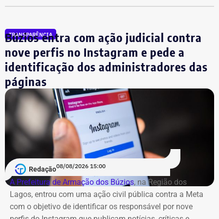
fundos.
Búzios entra com ação judicial contra
TRANSPARÊNCIA
nove perfis no Instagram e pede a
identificação dos administradores das
páginas
08/08/2026 15:00
Redação
A Prefeitura de Armação dos Búzios
, na Região dos
Lagos, entrou com uma ação civil pública contra a Meta
com o objetivo de identificar os responsável por nove
perfis do Instagram que publicam notícias, críticas e