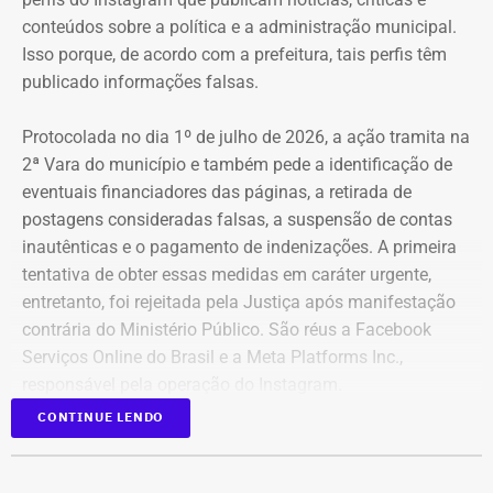
conteúdos sobre a política e a administração municipal.
Isso porque, de acordo com a prefeitura, tais perfis têm
publicado informações falsas.
Protocolada no dia 1º de julho de 2026, a ação tramita na
2ª Vara do município e também pede a identificação de
eventuais financiadores das páginas, a retirada de
postagens consideradas falsas, a suspensão de contas
inautênticas e o pagamento de indenizações. A primeira
tentativa de obter essas medidas em caráter urgente,
entretanto, foi rejeitada pela Justiça após manifestação
contrária do Ministério Público. São réus a Facebook
Serviços Online do Brasil e a Meta Platforms Inc.,
responsável pela operação do Instagram.
CONTINUE LENDO
Os administradores dos perfis não foram incluídos no
Declaração de bens de Bernardo Rossi em 2026 — Foto:
processo porque, segundo a prefeitura, não foi possível
Reprodução/Divulgacand