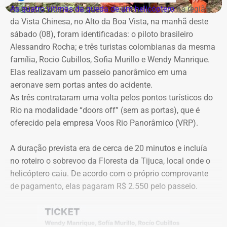
com a Band Rio, a BandNews FM Rio e as plataformas
cautelar para suspender a licitação. O próprio secretário
As quatro vítimas da queda de um helicóptero
na região
digitais do grupo, acompanhando desde os momentos
Valber Rodrigues Januário, que assina o novo aditivo de
da Vista Chinesa, no Alto da Boa Vista, na manhã deste
que antecedem o debate até a transmissão ao vivo.
R$ 16,9 milhões publicado esta semana, foi notificado a
sábado (08), foram identificadas: o piloto brasileiro
apresentar defesa no processo do TCE.
Alessandro Rocha; e três turistas colombianas da mesma
Com tradição na realização de debates eleitorais, a Band
família, Rocio Cubillos, Sofia Murillo e Wendy Manrique.
promove o encontro como um espaço para o confronto
Elas realizavam um passeio panorâmico em uma
Diferença de processos
de ideias e para que os eleitores conheçam as propostas
aeronave sem portas antes do acidente.
dos candidatos. A mediação será da jornalista Adriana
As três contrataram uma volta pelos pontos turísticos do
Vale ressaltar que, diferentemente da Concorrência nº
Araújo.
Rio na modalidade “doors off” (sem as portas), que é
041/2025 que foi objeto de determinação de anulação
oferecido pela empresa Voos Rio Panorâmico (VRP).
pelo TCE, o aditivo recém-publicado é referente a um
Como vai ser o debate
procedimento licitatório anterior: a Concorrência SRP nº
A duração prevista era de cerca de 20 minutos e incluía
036/2022.
no roteiro o sobrevoo da Floresta da Tijuca, local onde o
O formato do debate consiste em três blocos de
helicóptero caiu. De acordo com o próprio comprovante
perguntas e respostas, confrontos diretos entre os
Ainda que se trate de licitações distintas, a manutenção
de pagamento, elas pagaram R$ 2.550 pelo passeio.
participantes e espaço para considerações finais.
dos pagamentos e a prorrogação milionária a favor da
Geo Ambiental Empreendimentos LTDA ocorrem
A ordem das perguntas será definida por sorteio, e o
exatamente no momento em que a conduta da Secretaria