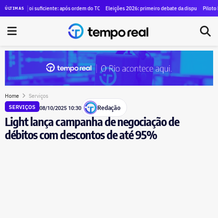
e para alugar SUVs blindados para diretores por R$ 1,29 milhão
 foi suficiente: após ordem do TCE para anular contrato de mais de R$ 100 milhões, Duque de Ca
Eleições 2026: primeiro debate da disputa pelo governo do 
Piloto brasileiro 
ÚLTIMAS
Home
Serviços
Redação
SERVIÇOS
08/10/2025 10:30
Light lança campanha de negociação de
débitos com descontos de até 95%