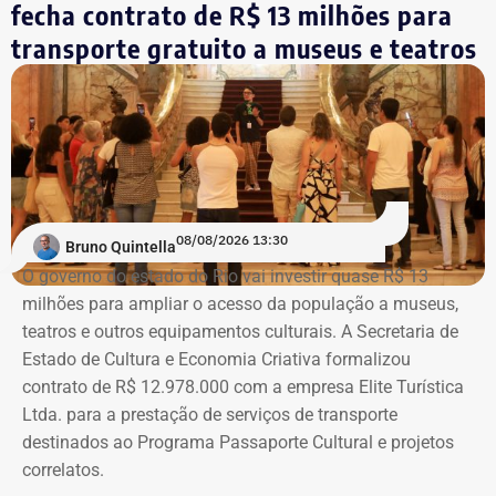
fecha contrato de R$ 13 milhões para
Eleitoral (TSE).
aquisições do acervo, e a Sala Bernardelli, que será aberta
integralmente. Em setembro, a sala também abrigará a
transporte gratuito a museus e teatros
Trecho da ação civil pública que pede a investigação de nove páginas no
mostra “Abolicionistas Brasileiras”.
Instagram sobre Búzios — Foto: Reprodução.
Com informações do colunista Ancelmo Gois, do Jornal
“O Globo”.
Na ação, a prefeitura também pede informações
cadastrais, endereços eletrônicos, telefones, IPs,
08/08/2026 13:30
dispositivos utilizados, histórico de nomes,
Bruno Quintella
administradores atuais e anteriores, contas vinculadas,
O governo do estado do Rio vai investir quase R$ 13
meios de recuperação, contas publicitárias e dados de
milhões para ampliar o acesso da população a museus,
pagamento. Com isso, a Meta também seria obrigada a
teatros e outros equipamentos culturais. A Secretaria de
elaborar uma tabela comparativa, indicando se os perfis
Estado de Cultura e Economia Criativa formalizou
compartilham telefones, dispositivos, endereços de IP,
contrato de R$ 12.978.000 com a empresa Elite Turística
administradores, contas de anúncios, meios de
Ltda. para a prestação de serviços de transporte
pagamento ou gerenciadores de negócios.
destinados ao Programa Passaporte Cultural e projetos
correlatos.