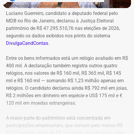
considerado um dos “palácios cinematográficos” do
Conhecido pelo envolvimento com a causa animal,
subúrbio. Agora, com a posse do poder público, a Prefeitura
Luciano Guerreiro, candidato a deputado federal pelo
Um dos principais choques do exercício veio do setor
do Rio iniciará a elaboração dos projetos executivos e o
MDB no Rio de Janeiro, declarou à Justiça Eleitoral
financeiro. A Cedae mantinha R$ 222,8 milhões aplicados
processo licitatório para o início das obras.
patrimônio de R$ 47.295.510,76 nas eleições de 2026,
em Certificados de Depósito Bancário (CDBs) emitidos
segundo os dados exibidos nos prints do sistema
pelo Banco Master. Em 18 de novembro de 2025, após a
DivulgaCandContas
.
decretação da liquidação extrajudicial do Master pelo
Banco Central do Brasil, os pagamentos da instituição
Entre os bens informados está um relógio avaliado em R$
foram suspensos e a estatal perdeu o acesso imediato
400 mil. A declaração também registra outros quatro
aos recursos aplicados.
relógios, nos valores de R$ 160 mil, R$ 365 mil, R$ 145
mil e R$ 160 mil — somando R$ 1,23 milhão apenas em
A administração informou ter avaliado a possibilidade de
relógios. O candidato declarou ainda R$ 792 mil em joias,
recuperação do crédito levando em consideração a ordem
R$ 2 milhões em dinheiro em espécie e US$ 175 mil e €
de preferência dos credores, o histórico de recuperações
120 mil em moedas estrangeiras.
em casos semelhantes e a posição ocupada pela Cedae
no processo de liquidação. Ao final, adotando uma
A maior parte do patrimônio está concentrada em
postura conservadora, optou por reconhecer a perda
participações empresariais, que somam pelo menos R$
integral do valor mediante a constituição de provisão
32,97 milhões, além de R$ 7 milhões classificados como
contábil.