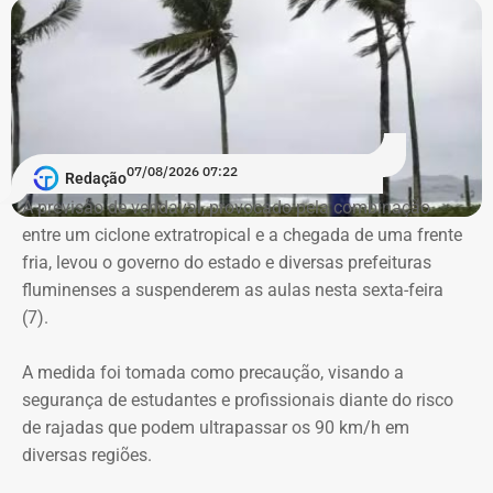
dezembro de 2028, completando o período
correspondente ao mandato iniciado após as eleições
municipais de 2024.
Com informações do “RJ2”.
07/08/2026 07:22
Redação
A previsão de vendaval, provocado pela combinação
entre um ciclone extratropical e a chegada de uma frente
fria, levou o governo do estado e diversas prefeituras
fluminenses a suspenderem as aulas nesta sexta-feira
(7).
A medida foi tomada como precaução, visando a
segurança de estudantes e profissionais diante do risco
de rajadas que podem ultrapassar os 90 km/h em
diversas regiões.