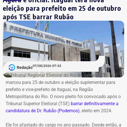
Simões vai substituir o
eleição para prefeito em 25 de outubro
supersecretário Roberto Leão na
após TSE barrar Rubão
pasta
Com a nova nomeação, o ex-supersecretário substitui o
poderoso delegado Roberto Leão, o secretário-chefe do
Gabinete de Segurança Institucional (GSI) que vinha
respondendo interinamente pelo expediente do órgão.
07/08/2026 07:42
Redação
O Tribunal Regional Eleitoral do Rio de Janeiro (TRE-RJ)
marcou para 25 de outubro a eleição suplementar para
prefeito e vice-prefeito de Itaguaí, na Região
Metropolitana do Rio. O novo pleito foi convocado após o
Tribunal Superior Eleitoral (TSE)
barrar definitivamente a
candidatura de Dr. Rubão (Podemos)
, eleito em 2024.
Ele foi afastado do cargo no ano passado. Desde então, a