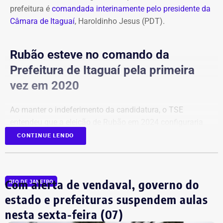
prefeitura é
comandada interinamente pelo presidente da
Câmara de Itaguaí
, Haroldinho Jesus (PDT).
Rubão esteve no comando da
Prefeitura de Itaguaí pela primeira
vez em 2020
Ao manter o indeferimento da candidatura, o TSE
entendeu que a eleição de Rubão em 2024 configuraria
um terceiro mandato consecutivo, situação vedada pela
CONTINUE LENDO
Constituição Federal.
De acordo com o calendário definido pela Justiça
Com alerta de vendaval, governo do
RIO DE JANEIRO
Eleitoral, os partidos e federações terão até o dia 25 de
estado e prefeituras suspendem aulas
agosto para registrar as candidaturas que disputarão a
nova votação. A chapa vencedora tomará posse em
nesta sexta-feira (07)
novembro deste ano e cumprirá mandato até 31 de