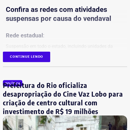
Confira as redes com atividades
suspensas por causa do vendaval
Rede estadual
:
Suspensão em todo o estado, incluindo unidades da
Faetec.
CONTINUE LENDO
Redes municipais:
Rio de Janeiro
Prefeitura do Rio oficializa
POLÍTICA
Niterói
desapropriação do Cine Vaz Lobo para
Nova Iguaçu
criação de centro cultural com
Queimados
São João de Meriti
investimento de R$ 19 milhões
Nilópolis
Seropédica