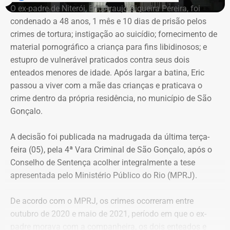
O ex-padre de Niterói, Eric Araujo Siqueira Pereira, foi
condenado a 48 anos, 1 mês e 10 dias de prisão pelos
Taninho teve seu mandato cassado
crimes de tortura; instigação ao suicídio; fornecimento de
em 2015
material pornográfico a criança para fins libidinosos; e
estupro de vulnerável praticados contra seus dois
Em 2012, Taninho foi reeleito, disputando o cargo pelo
enteados menores de idade. Após largar a batina, Eric
PSD. Sua primeira vitória nas urnas se deu em 2008, pelo
passou a viver com a mãe das crianças e praticava o
PSDB.
crime dentro da própria residência, no município de São
Gonçalo.
Em 2015, Taninho e seu vice, Welington Nacif de
Mendonça, foram cassados após uma decisão do
A decisão foi publicada na madrugada da última terça-
Tribunal Superior Eleitoral (TSE) apontar que o prefeito
feira (05), pela 4ª Vara Criminal de São Gonçalo, após o
“desvirtuou propaganda institucional e utilizou recursos
Conselho de Sentença acolher integralmente a tese
públicos de forma desproporcional”. Na época, os votos
apresentada pelo Ministério Público do Rio (MPRJ).
que a chapa de Taninho conseguiu nas urnas foram
anulados.
De acordo com o MPRJ, os crimes ocorreram entre
outubro de 2020 e maio de 2021, período em que o ex-
padre morava com a companheira, os dois enteados e