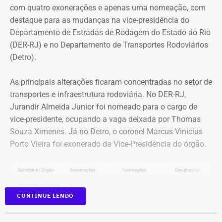
com quatro exonerações e apenas uma nomeação, com
vulnerabilidade da vítima para induzi-la a atentar contra a
destaque para as mudanças na vice-presidência do
própria vida.
Departamento de Estradas de Rodagem do Estado do Rio
(DER-RJ) e no Departamento de Transportes Rodoviários
Uma das crianças precisou ser
(Detro).
encaminhada para atendimento
As principais alterações ficaram concentradas no setor de
especializado após mudança de
transportes e infraestrutura rodoviária. No DER-RJ,
comportamento
Jurandir Almeida Junior foi nomeado para o cargo de
vice-presidente, ocupando a vaga deixada por Thomas
As investigações tiveram início após uma das crianças,
Souza Ximenes. Já no Detro, o coronel Marcus Vinicius
vítima do ex-padre, apresentar mudanças de
Porto Vieira foi exonerado da Vice-Presidência do órgão.
comportamento e ser encaminhada para atendimento
especializado. Ela chegou a receber diagnóstico de
esquizofrenia, mas uma avaliação posterior feita por uma
equipe multidisciplinar apontou que os sintomas eram
CONTINUE LENDO
consequência das violências sofridas.