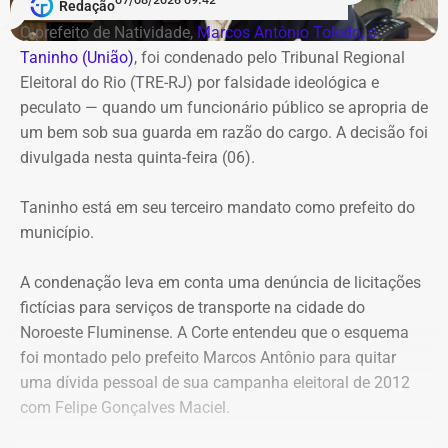
movimentação na pasta foi impulsionada pela aplicação
Redação
de decretos de reestruturação organizacional,
O prefeito de Natividade,
Marcos Antônio Toledo, o
promovendo novos chefes de departamento, assessores
Taninho (União)
, foi condenado pelo Tribunal Regional
e assistentes técnicos.
Eleitoral do Rio (TRE-RJ) por falsidade ideológica e
peculato — quando um funcionário público se apropria de
Também na onda das nomeações, o Inea foi um dos
um bem sob sua guarda em razão do cargo. A decisão foi
destinos da rodada de mudanças, com cinco novos
divulgada nesta quinta-feira (06).
nomes — fortalecendo a estrutura de monitoramento do
litoral e ações na Baía de Guanabara e Região dos Lagos
Taninho está em seu terceiro mandato como prefeito do
—, e apenas uma exoneração registrada. Além disso, o
município.
Diário Oficial também trouxe a nomeação de Rodrigo
Costa dos Santos na Diretoria de Segurança da
A condenação leva em conta uma denúncia de licitações
Informação do Proderj, e a reorganização da Corregedoria
fictícias para serviços de transporte na cidade do
do Ceperj, com a nomeação de Jair Sá de Jesus.
Noroeste Fluminense. A Corte entendeu que o esquema
foi montado pelo prefeito Marcos Antônio para quitar
uma dívida pessoal de sua campanha eleitoral de 2012
com Felipe Gonçalves Maciel.