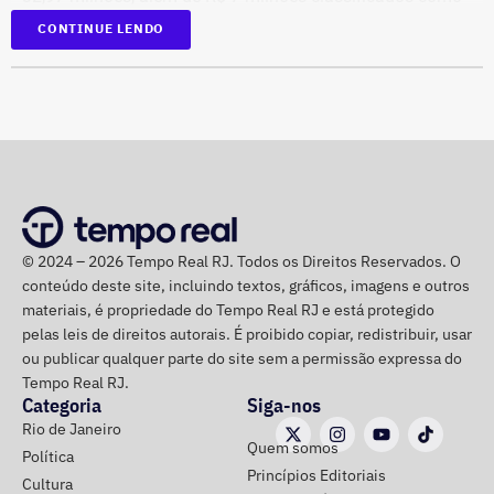
“valores de diversos créditos”. Também aparecem na
CONTINUE LENDO
relação imóveis, incluindo uma cobertura declarada por
A perda foi registrada integralmente em 2025, embora a
R$ 884,1 mil e duas casas. Os valores correspondem à
estatal ainda possa vir a recuperar parte dos recursos ao
declaração apresentada, sem informações, nos prints,
longo do processo de liquidação promovido pelo Banco
sobre marca, modelo ou valor de mercado dos relógios.
Central.
Acordos judiciais crescem mais de
1.500% em um ano
© 2024 – 2026 Tempo Real RJ. Todos os Direitos Reservados. O
conteúdo deste site, incluindo textos, gráficos, imagens e outros
Outro vetor de pressão apareceu na rubrica de despesas
materiais, é propriedade do Tempo Real RJ e está protegido
administrativas. Os gastos classificados como acordos
pelas leis de direitos autorais. É proibido copiar, redistribuir, usar
judiciais saltaram de R$ 17,5 milhões, em 2024, para R$
ou publicar qualquer parte do site sem a permissão expressa do
292,8 milhões em 2025.
Tempo Real RJ.
Categoria
Siga-nos
Rio de Janeiro
A alta foi de aproximadamente 1.576% em apenas um
Quem somos
Política
ano.
Princípios Editoriais
Cultura