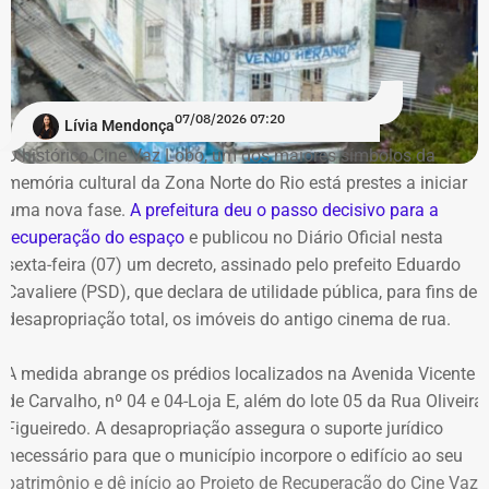
Itaguaí
Mangaratiba
Angra dos Reis
Paraty
Petrópolis
07/08/2026 07:20
Lívia Mendonça
Belford Roxo
O histórico Cine Vaz Lobo, um dos maiores símbolos da
memória cultural da Zona Norte do Rio está prestes a iniciar
Alerta e Prevenção
uma nova fase.
A prefeitura deu o passo decisivo para a
recuperação do espaço
e publicou no Diário Oficial nesta
sexta-feira (07) um decreto, assinado pelo prefeito Eduardo
A capital fluminense entrou em Estágio 2 de mobilização
Cavaliere (PSD), que declara de utilidade pública, para fins de
na noite de ontem.
desapropriação total, os imóveis do antigo cinema de rua.
A medida abrange os prédios localizados na Avenida Vicente
de Carvalho, nº 04 e 04-Loja E, além do lote 05 da Rua Oliveira
Figueiredo. A desapropriação assegura o suporte jurídico
necessário para que o município incorpore o edifício ao seu
patrimônio e dê início ao Projeto de Recuperação do Cine Vaz