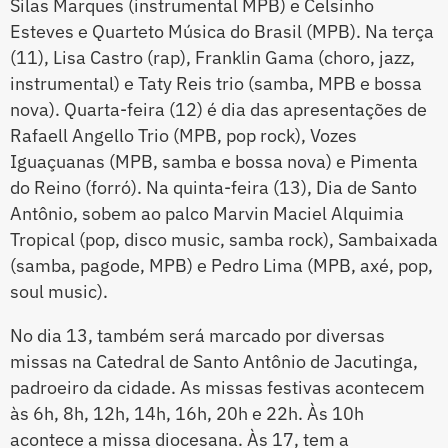
Silas Marques (instrumental MPB) e Celsinho
Esteves e Quarteto Música do Brasil (MPB). Na terça
(11), Lisa Castro (rap), Franklin Gama (choro, jazz,
instrumental) e Taty Reis trio (samba, MPB e bossa
nova). Quarta-feira (12) é dia das apresentações de
Rafaell Angello Trio (MPB, pop rock), Vozes
Iguaçuanas (MPB, samba e bossa nova) e Pimenta
do Reino (forró). Na quinta-feira (13), Dia de Santo
Antônio, sobem ao palco Marvin Maciel Alquimia
Tropical (pop, disco music, samba rock), Sambaixada
(samba, pagode, MPB) e Pedro Lima (MPB, axé, pop,
soul music).
No dia 13, também será marcado por diversas
missas na Catedral de Santo Antônio de Jacutinga,
padroeiro da cidade. As missas festivas acontecem
às 6h, 8h, 12h, 14h, 16h, 20h e 22h. Às 10h
acontece a missa diocesana. Às 17, tem a