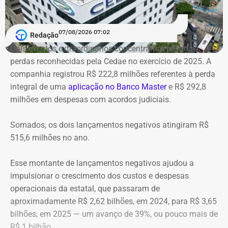
camarotes, palco, sancas de iluminação e forro acústico
originais;
07/08/2026 07:02
Salas multiúso e de projeção secundárias no mezanino para
Redação
palestras, seminários e cineclube;
Dois eventos extraordinários concentraram pesadas
Espaços de formação: salas de cursos, oficinas de dança,
perdas reconhecidas pela Cedae no exercício de 2025. A
estúdios de edição de áudio e vídeo e centro de TI;
companhia registrou R$ 222,8 milhões referentes à perda
Áreas de convivência: biblioteca, museu digital, cafeteria e
integral de uma
aplicação no Banco Master
e R$ 292,8
reurbanização do entorno com praça e teatro de arena.
milhões em despesas com acordos judiciais.
Após mais de 15 anos de mobilização comunitária, a
publicação do decreto consolida uma antiga reivindicação
Somados, os dois lançamentos negativos atingiram R$
pela preservação do Cine Vaz Lobo. Criado em 2010 por
515,6 milhões no ano.
historiadores e moradores organizados no Movimento Cine
Vaz Lobo – Preservação, Cultura e Memória (MCVL) e no
Esse montante de lançamentos negativos ajudou a
Instituto Histórico e Geográfico da Baixada de Irajá (IHGBI), o
impulsionar o crescimento dos custos e despesas
grupo reúne uma série de conquistas importantes em
operacionais da estatal, que passaram de
diferentes anos.
aproximadamente R$ 2,62 bilhões, em 2024, para R$ 3,65
bilhões, em 2025 — um avanço de 39%, ou pouco mais de
Em 2011, impediu a demolição do prédio durante as obras do
R$ 1 bilhão.