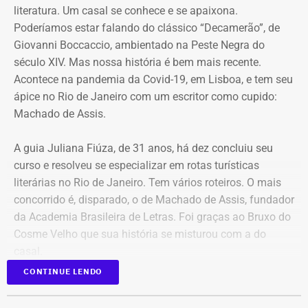
literatura. Um casal se conhece e se apaixona.
Poderíamos estar falando do clássico “Decamerão”, de
Giovanni Boccaccio, ambientado na Peste Negra do
século XIV. Mas nossa história é bem mais recente.
Acontece na pandemia da Covid-19, em Lisboa, e tem seu
ápice no Rio de Janeiro com um escritor como cupido:
Machado de Assis.
A guia Juliana Fiúza, de 31 anos, há dez concluiu seu
curso e resolveu se especializar em rotas turísticas
literárias no Rio de Janeiro. Tem vários roteiros. O mais
concorrido é, disparado, o de Machado de Assis, fundador
da Academia Brasileira de Letras. Foi graças ao Bruxo do
Cosme Velho que sua história se misturou com a do
casal.
CONTINUE LENDO
Durante a pandemia, Rui Carvalho e Sofia Vicente
dedicaram parte do seu tempo à literatura, participando