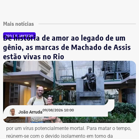
Mais notícias
De história de amor ao legado de um
RIO DE JANEIRO
gênio, as marcas de Machado de Assis
estão vivas no Rio
09/08/2026 10:00
João Arruda
Pandemia. Pessoas isoladas temendo a contaminação
por um vírus potencialmente mortal. Para matar o tempo,
reúnem-se com o devido isolamento em torno da