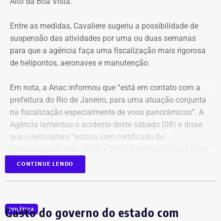
Alto da Boa Vista.
merecida”, diz Nireu, de 82 anos, que tem uma relação de
Com informações do Jornal “O Globo”.
décadas com Machado de Assis. Conheceu a obra do
Entre as medidas, Cavaliere sugeriu a possibilidade de
escritor ainda garoto, em Alagoas, onde nasceu.
suspensão das atividades por uma ou duas semanas
para que a agência faça uma fiscalização mais rigorosa
de helipontos, aeronaves e manutenção.
Em nota, a Anac informou que “está em contato com a
prefeitura do Rio de Janeiro, para uma atuação conjunta
na fiscalização especialmente de voos panorâmicos”. A
Agência lamentou o acidente deste sábado (08) e disse
que o helicóptero “estava com certificado de
aeronavegabilidade válido e tinha autorização para fazer
serviço aéreo especializado (SAE) de voo panorâmico,
CONTINUE LENDO
conforme informações do Registro Aeronáutico Brasileiro
(RAB)”.
Evento vai discutir a proposta do arquiteto
Gasto do governo do estado com
POLÍTICA
Em 55 dias, dois acidentes com