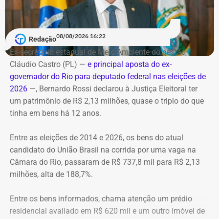
foi mesmo Victor Travancas.
O helicóptero explodiu ao cair na encosta, e chamas se
Debate entre candidatos ao governo do estado do Rio de
alastraram pela mata. De acordo com o Corpo de
Janeiro
Ele assumiu o topo das listas de 2024 e 2025, somando
Bombeiros, agentes especializados em combate a
08/08/2026 16:22
Redação
Data: domingo, 09 de agosto de 2026
mais de meio milhão de reais em toda a série histórica,
incêndios florestais foram mobilizados e conseguiram
Horário: 20h
Ex-secretário estadual de Meio Ambiente do gestão
sendo a imensa maioria referente a roteiros
controlar o fogo.
Transmissão: Canal Band, BandNews FM e YouTube do
Cláudio Castro (PL) —
e principal aposta do ex-
internacionais.
TEMPO REAL
governador do Rio para deputado federal nas eleições de
A operação mobilizou cerca de 40 militares, 11 viaturas e
Pré-hora: 19h, com cobertura especial pelo YouTube do
2026
—, Bernardo Rossi declarou à Justiça Eleitoral ter
Travancas foi exonerado da Casa Civil
em março deste
4 unidades operacionais.
TEMPO REAL
um patrimônio de R$ 2,13 milhões, quase o triplo do que
ano após dizer que o “Palácio Guanabara é o gabinete do
tinha em bens há 12 anos.
crime organizado”, em uma participação no podcast
Com informações do portal “g1”.
“Pode Garotinho?”.
Entre as eleições de 2014 e 2026, os bens do atual
candidato do União Brasil na corrida por uma vaga na
Viagens internacionais sob pretexto
Câmara do Rio, passaram de R$ 737,8 mil para R$ 2,13
acadêmico
milhões, alta de 188,7%.
Apenas no exercício de 2025, as despesas ligadas a
Entre os bens informados, chama atenção um prédio
Victor Travancas dispararam e chegaram a R$ 228,6 mil,
residencial avaliado em R$ 620 mil e um outro imóvel de