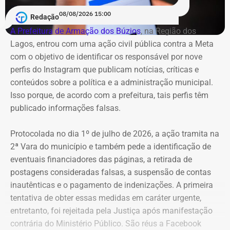
registrados de forma genérica, permitem identificar o
08/08/2026 15:00
forte aumento dos gastos e das viagens internacionais
Redação
da cúpula do governo. Por outro lado, o detalhamento
A Prefeitura de Armação dos Búzios
, na Região dos
das viagens continua pouco transparente.
Lagos, entrou com uma ação civil pública contra a Meta
com o objetivo de identificar os responsável por nove
Na prática, a base de dados não permite saber com
perfis do Instagram que publicam notícias, críticas e
clareza todas as agendas realizadas, os deslocamentos
conteúdos sobre a política e a administração municipal.
feitos e o destino dos recursos em cada missão oficial,
Isso porque, de acordo com a prefeitura, tais perfis têm
apenas identificar o aumento exponencial nos últimos
publicado informações falsas.
anos.
Protocolada no dia 1º de julho de 2026, a ação tramita na
2ª Vara do município e também pede a identificação de
eventuais financiadores das páginas, a retirada de
postagens consideradas falsas, a suspensão de contas
inautênticas e o pagamento de indenizações. A primeira
tentativa de obter essas medidas em caráter urgente,
entretanto, foi rejeitada pela Justiça após manifestação
Os líderes em gastos com
contrária do Ministério Público. São réus a Facebook