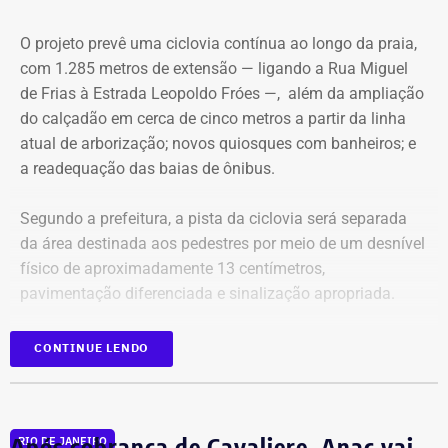
precisa ter cuidado com seus trejeitos. Podem ser mal
interpretados por um tal Dr. Simão Bacamarte, que não
O projeto prevê uma ciclovia contínua ao longo da praia,
hesitará em levar o desavisado para uma internação
com 1.285 metros de extensão — ligando a Rua Miguel
compulsória. Na mente de Nireu, os personagens de um
de Frias à Estrada Leopoldo Fróes —, além da ampliação
dos maiores escritores brasileiros de todos os tempos,
do calçadão em cerca de cinco metros a partir da linha
Machado de Assis, passeiam por aí, a clamar, como
atual de arborização; novos quiosques com banheiros; e
fantasmas, um caminho delimitado por “templos” onde o
a readequação das baias de ônibus.
povo possa prestar a devida homenagem a seu criador.
Segundo a prefeitura, a pista da ciclovia será separada
da área destinada aos pedestres por meio de um desnível
físico de aproximadamente 13 centímetros,
pavimentação diferenciada e sinalização apropriada.
Junto à faixa de areia, também será criada uma faixa lisa
CONTINUE LENDO
de granito com 1,5 metro de largura, destinada à
circulação de cadeirantes e também utilizada para
caminhada e corrida.
Após cobrança de Cavaliere, Anac vai
RIO DE JANEIRO