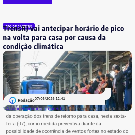
TrensRJ vai antecipar horário de pico
RIO DE JANEIRO
na volta para casa por causa da
condição climática
07/08/2026 12:41
Redação
A concessionária TrensRJ
vai antecipar o horário de pico
da operação dos trens de retorno para casa, nesta sexta-
feira (07), como medida preventiva diante da
possibilidade de ocorrência de ventos fortes no estado do