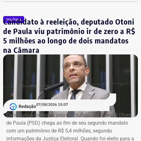
Rio. Nos últimos anos, ele atuava como gerente de Políticas
Públicas do Sebrae Rio. Na função, defendia medidas para a
redução da burocracia e o fortalecimento dos pequenos
Candidato à reeleição, deputado Otoni
POLÍTICA
empreendedores.
de Paula viu patrimônio ir de zero a R$
5 milhões ao longo de dois mandatos
O economista também ocupava a vice-presidência da
na Câmara
Sociedade Nacional de Agricultura; integrava a Academia
Nacional de Agricultura; e era membro do Instituto Brasileiro
de Economia, da Fundação Getulio Vargas (FGV).
Governo do estado emitiu nota de pesar
Em nota, o governador em exercício do Rio, Ricardo Couto,
07/08/2026 15:07
Redação
manifestou solidariedade aos familiares e amigos do
Candidato à reeleição pelo Rio, o deputado federal Otoni
economista.
de Paula (PSD) chega ao fim de seu segundo mandato
com um patrimônio de R$ 5,4 milhões, segundo
“O Brasil perde um dos grandes nomes da economia e da
informações da Justiça Eleitoral. Quando foi eleito para a