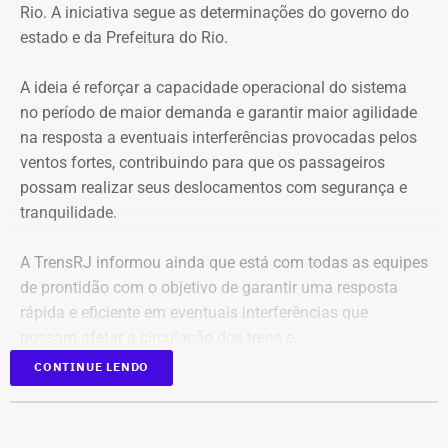
Rio. A iniciativa segue as determinações do governo do
estado e da Prefeitura do Rio.
A ideia é reforçar a capacidade operacional do sistema
no período de maior demanda e garantir maior agilidade
na resposta a eventuais interferências provocadas pelos
ventos fortes, contribuindo para que os passageiros
possam realizar seus deslocamentos com segurança e
tranquilidade.
A TrensRJ informou ainda que está com todas as equipes
de prontidão com o objetivo de garantir uma resposta
rápida e eficiente em eventuais interferências que
possam afetar a circulação dos trens e,
consequentemente, a mobilidade dos passageiros.
CONTINUE LENDO
Os profissionais que trabalham na parte operacional e de
manutenção estão preparados para atuar em diferentes