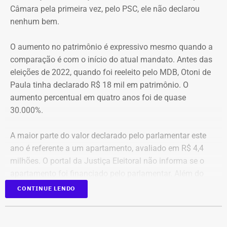
formulação de políticas públicas voltadas ao
Câmara pela primeira vez, pelo PSC, ele não declarou
desenvolvimento. Tito Bruno Ryff deixa um legado construído
nenhum bem.
ao longo de mais de cinco décadas de dedicação ao serviço
público, à vida acadêmica e ao fortalecimento do ambiente de
O aumento no patrimônio é expressivo mesmo quando a
negócios, com importantes contribuições para o Estado do
comparação é com o início do atual mandato. Antes das
Rio de Janeiro e para o país. Sua atuação foi marcada pelo
eleições de 2022, quando foi reeleito pelo MDB, Otoni de
compromisso com a modernização da gestão pública, a
Paula tinha declarado R$ 18 mil em patrimônio. O
simplificação de processos e a promoção do
aumento percentual em quatro anos foi de quase
desenvolvimento econômico. Neste momento de tristeza,
30.000%.
manifesto minha solidariedade aos familiares, amigos e
colegas de Tito Ryff. Sua trajetória permanecerá como
A maior parte do valor declarado pelo parlamentar este
exemplo de competência e dedicação ao bem comum”, disse
ano é referente a um apartamento, avaliado em R$ 4,4
a nota.
milhões. O portal da Justiça Eleitoral não informa se o
apartamento foi financiado pelo parlamentar. Além do
imóvel, a lista de bens inclui veículos que somam R$ 530
CONTINUE LENDO
mil e outros direitos e aplicações que totalizam R$ 513,5
mil.