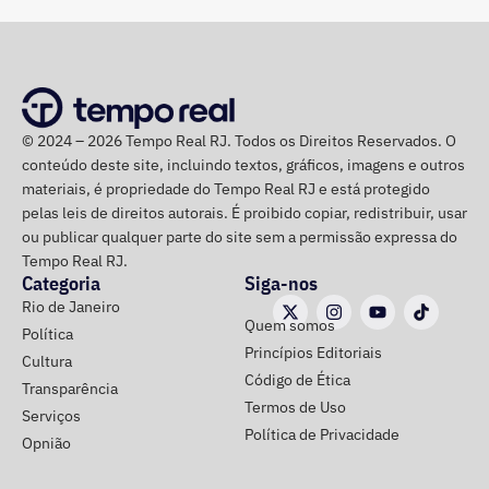
pontos do sistema, com foco na identificação e solução
de ocorrências que possam comprometer a operação
ferroviária. Entre as possíveis interferências provocadas
pelo forte vento estão a queda de galhos e árvores
localizadas nas calçadas, mas que podem atingir a rede e
© 2024 – 2026 Tempo Real RJ. Todos os Direitos Reservados. O
demais estruturas ferroviárias.
conteúdo deste site, incluindo textos, gráficos, imagens e outros
materiais, é propriedade do Tempo Real RJ e está protegido
Caso seja necessário, a concessionária pode estender o
pelas leis de direitos autorais. É proibido copiar, redistribuir, usar
horário de funcionamento dos trens, de forma a contribuir
ou publicar qualquer parte do site sem a permissão expressa do
para que os passageiros possam retornar para suas
Tempo Real RJ.
Categoria
Siga-nos
casas com segurança. Além disso, a orientação é que os
Rio de Janeiro
passageiros acompanhem os canais oficiais da TrensRJ
Quem somos
Política
e, em caso de alterações na circulação, sigam as
Princípios Editoriais
Cultura
orientações das equipes que atuam nas estações e nos
Código de Ética
Transparência
trens
Termos de Uso
Serviços
Política de Privacidade
Opnião