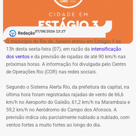
Além disso, em julho de 2025, as pesquisadoras Lisa Earl
e educação e diversos equipamentos culturais.
Castilho, doutora em Letras, e a historiadora Wlamyra
Albuquerque, professora da Universidade Federal da
O Cristo Redentor também será iluminado em lilás em
Bahia (UFBA), descobriram no Acervo Público da Bahia
homenagem aos 20 anos da Lei Maria da Penha.
doscumentos que comprovam que Luíza foi mãe do
07/08/2026 13:27
Redação
advogado e jornalista Luiz Gama, um dos principais
O município do Rio de Janeiro entrou em Estágio 3 às
abolicionistas do Brasil no século XIX.
Como buscar ajuda
13h desta sexta-feira (07), em razão da
intensificação
dos ventos
e da previsão de rajadas de até 90 km/h nas
Ligue 180 – Central de Atendimento à Mulher
próximas horas. A informação foi divulgada pelo Centro
Aplicativo Rede Mulher
de Operações Rio (COR) nas redes sociais.
Delegacias Especializadas de Atendimento à Mulher
(DEAMs)
Segundo o Sistema Alerta Rio, da prefeitura da capital, na
Centros Especializados de Atendimento à Mulher
última hora foram registradas rajadas de vento de 66,6
(CEAMs)
km/h no Aeroporto do Galeão, 61,2 km/h na Marambaia e
Centros Integrados de Atendimento à Mulher (CIAMs)
59,2 km/h no Aeródromo do Campo dos Afonsos. A
Patrulha Maria da Penha, da Polícia Militar, para
previsão indica céu parcialmente nublado a nublado, com
acompanhamento de medidas protetivas
ventos fortes a muito fortes ao longo do dia.
Demais serviços da rede estadual de proteção