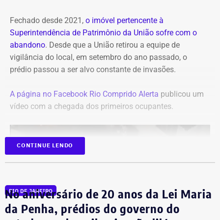
Fechado desde 2021,
o imóvel pertencente à
Superintendência de Patrimônio da União sofre com o
abandono
. Desde que a União retirou a equipe de
vigilância do local, em setembro do ano passado, o
prédio passou a ser alvo constante de invasões.
A página no Facebook Rio Comprido Alerta
publicou um
vídeo com a chegada dos primeiros ocupantes.
CONTINUE LENDO
No aniversário de 20 anos da Lei Maria
RIO DE JANEIRO
da Penha, prédios do governo do