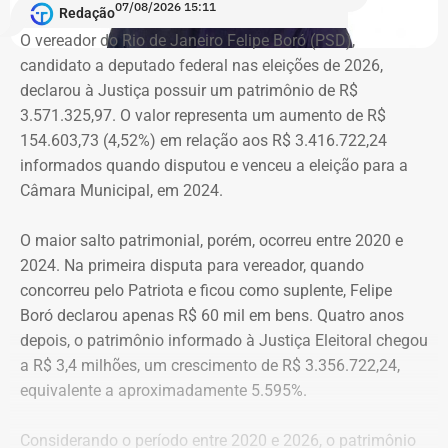
07/08/2026 15:11
publicação nas redes sociais.
Redação
O vereador do Rio de Janeiro Felipe Boró (PSD),
candidato a deputado federal nas eleições de 2026,
Críticas da comunidade científica
declarou à Justiça possuir um patrimônio de R$
3.571.325,97. O valor representa um aumento de R$
A recriação da secretaria ocorre após críticas de
154.603,73 (4,52%) em relação aos R$ 3.416.722,24
pesquisadores, universidades e entidades ligadas ao
informados quando disputou e venceu a eleição para a
setor, que contestaram a decisão do governo de tirar a
Câmara Municipal, em 2024.
estrutura própria da área durante a reorganização
administrativa anunciada nesta semana.
O maior salto patrimonial, porém, ocorreu entre 2020 e
2024. Na primeira disputa para vereador, quando
“Ele [Ricardo Couto] ouviu as críticas da comunidade
concorreu pelo Patriota e ficou como suplente, Felipe
cientifica, dos representantes que estavam aqui, e disse
Boró declarou apenas R$ 60 mil em bens. Quatro anos
que vai sim recriar a secretaria, instituir um comitê paras
depois, o patrimônio informado à Justiça Eleitoral chegou
estudar com deve ser estruturada a nova pasta”, explicou
a R$ 3,4 milhões, um crescimento de R$ 3.356.722,24,
Roque.
equivalente a aproximadamente 5.595%.
Considerando o período entre 2020 e 2026, o patrimônio