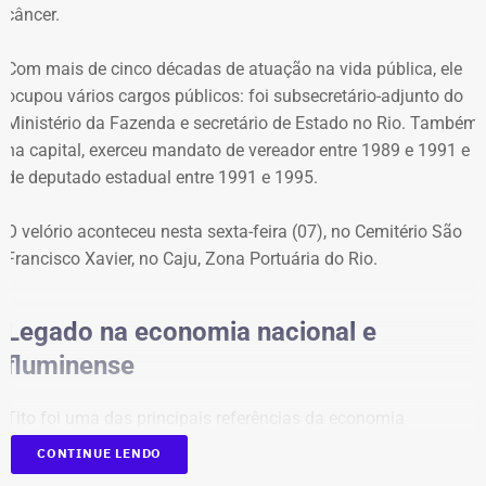
câncer.
410 mil, além de recursos em poupança, contas correntes
e um título de capitalização.
Com mais de cinco décadas de atuação na vida pública, ele
ocupou vários cargos públicos: foi subsecretário-adjunto do
Já em 2020, quando concorreu pela primeira vez ao
Ministério da Fazenda e secretário de Estado no Rio. Também
cargo de vereador e terminou como suplente pelo
na capital, exerceu mandato de vereador entre 1989 e 1991 e
Patriota, o patrimônio declarado era composto apenas
de deputado estadual entre 1991 e 1995.
por R$ 48 mil em poupança e R$ 12 mil em conta
corrente, totalizando R$ 60 mil.
O velório aconteceu nesta sexta-feira (07), no Cemitério São
Francisco Xavier, no Caju, Zona Portuária do Rio.
Legado na economia nacional e
fluminense
Tito foi uma das principais referências da economia
brasileira, com atuação de destaque na formulação de
CONTINUE LENDO
políticas de desenvolvimento econômico para o estado do