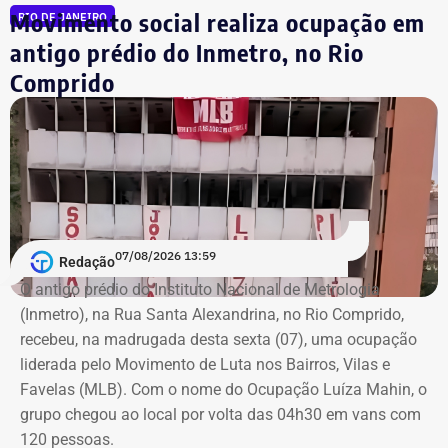
Movimento social realiza ocupação em
RIO DE JANEIRO
Pastor evangélico,
Otoni de Paula
foi vereador da cidade
do Rio antes de ser eleito para a Câmara em 2018.
antigo prédio do Inmetro, no Rio
Comprido
A declaração de bens é uma exigência obrigatória para
todos os candidatos. O sistema do TSE disponibiliza
essas informações para consulta pública com o objetivo
de garantir a transparência sobre a situação financeira
dos candidatos.
07/08/2026 13:59
Redação
O antigo prédio do Instituto Nacional de Metrologia
(Inmetro), na Rua Santa Alexandrina, no Rio Comprido,
recebeu, na madrugada desta sexta (07), uma ocupação
liderada pelo Movimento de Luta nos Bairros, Vilas e
Favelas (MLB). Com o nome do Ocupação Luíza Mahin, o
grupo chegou ao local por volta das 04h30 em vans com
120 pessoas.