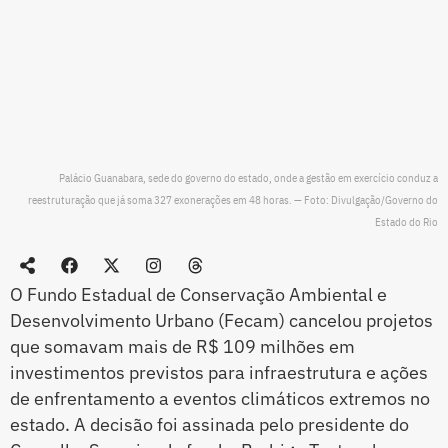
Palácio Guanabara, sede do governo do estado, onde a gestão em exercício conduz a
reestruturação que já soma 327 exonerações em 48 horas. — Foto: Divulgação/Governo do
Estado do Rio
O Fundo Estadual de Conservação Ambiental e
Desenvolvimento Urbano (Fecam) cancelou projetos
que somavam mais de R$ 109 milhões em
investimentos previstos para infraestrutura e ações
de enfrentamento a eventos climáticos extremos no
estado. A decisão foi assinada pelo presidente do