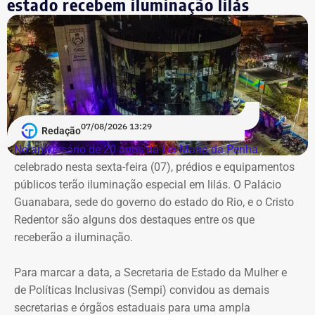
estado recebem iluminação lilás
07/08/2026 13:29
Morador da Rua Santa Alexandrina filma chegada de ônibus ao prédio do
Redação
Inmetro — Foto: Reprodução/Facebook/Rio Comprido Alerta.
No aniversário de 20 anos da Lei Maria da Penha
,
celebrado nesta sexta-feira (07), prédios e equipamentos
Em maio deste ano, equipés da Prefeitura do Rio
públicos terão iluminação especial em lilás. O Palácio
realizaram a lacração do imóvel após negociações com a
Guanabara, sede do governo do estado do Rio, e o Cristo
Superintendência do Patrimônio da União,
Redentor são alguns dos destaques entre os que
Posteriormente, também no mesmo mês, a SPU decidiu
receberão a iluminação.
passar o imóvel ao Arquivo Nacional para com o objetivo
de instalar novas repartições.
Para marcar a data, a Secretaria de Estado da Mulher e
de Políticas Inclusivas (Sempi) convidou as demais
O TEMPO REAL RJ fez contato com a Secretaria de
secretarias e órgãos estaduais para uma ampla