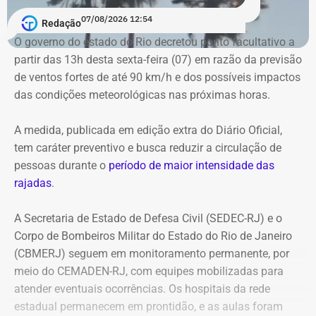
deslocamento para os pontos de apoio definidos pelo
07/08/2026 12:54
município. Em situações de emergência, a população
Redação
pode acionar o Corpo de Bombeiros pelo telefone 193 e a
O governo do estado do Rio decretou ponto facultativo a
Defesa Civil pelo número 199.
partir das 13h desta sexta-feira (07) em razão da previsão
de ventos fortes de até 90 km/h e dos possíveis impactos
das condições meteorológicas nas próximas horas.
A medida, publicada em edição extra do Diário Oficial,
tem caráter preventivo e busca reduzir a circulação de
pessoas durante o
período de maior intensidade das
rajadas
.
A Secretaria de Estado de Defesa Civil (SEDEC-RJ) e o
Corpo de Bombeiros Militar do Estado do Rio de Janeiro
(CBMERJ) seguem em monitoramento permanente, por
meio do CEMADEN-RJ, com equipes mobilizadas para
atender eventuais ocorrências. Os hospitais da rede
estadual permanecem em prontidão, e as aulas foram