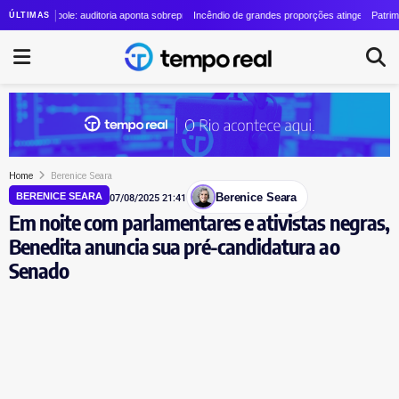
lino cresce quase 24 vezes em quatro anos
rópole: auditoria aponta sobrepreço de R$ 20 milhões em contrato de R$ 56 milhões
Incêndio de grandes proporções atinge o Parque Estadual
Patrimônio de Lau
ÚLTIMAS
Home
Berenice Seara
Berenice Seara
BERENICE SEARA
07/08/2025 21:41
Em noite com parlamentares e ativistas negras,
Benedita anuncia sua pré-candidatura ao
Senado