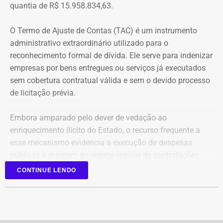
quantia de R$ 15.958.834,63.
O acórdão também determinou que Dr. Flávio devolva
O Termo de Ajuste de Contas (TAC) é um instrumento
quatro valores, que somam R$ 13.112,09, sem
administrativo extraordinário utilizado para o
atualização monetária.
reconhecimento formal de dívida. Ele serve para indenizar
empresas por bens entregues ou serviços já executados
A Procuradoria cita ainda que o Tribunal concluiu que o
sem cobertura contratual válida e sem o devido processo
deputado participou da gestão desses recursos,
de licitação prévia.
autorizando transferências para contas da prefeitura e
pagamentos por cheque que permaneceram sem
Embora amparado pelo dever de vedação ao
documentação comprobatória. Também destaca que Dr.
enriquecimento ilícito do Estado, o recurso frequente a
Flávio foi notificado sobre as irregularidades em
esse mecanismo evidencia a execução de despesas
diferentes ocasiões, mas não apresentou os documentos
públicas à margem do regime regular de contratações.
exigidos.
CONTINUE LENDO
Para o Ministério Público, esses fatos configuram uma
Reconhecimento de dívidas
hipótese de inelegibilidade prevista na Lei da Ficha
milionárias
Limpa. A palavra final, no entanto, será do TRE-RJ, que
vai analisar a ação e a defesa do parlamentar antes de