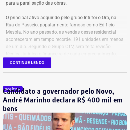
para a paralisação das obras.
O principal ativo adquirido pelo grupo Inti foi o Ora, na
Rua do Passeio, popularmente famoso como Edifício
Mesbla. No ano passado, as vendas desse residencial
aconteceram em tempo recorde: 191 unidades em menos
de um dia. Segundo o Grupo CTV, será feita revisão
técnica, jurídica e financeira de cada empreendimento,
antes da retomada dos canteiros. Cronogramas de
CONTINUE LENDO
entrega terão novas datas. Também haverá a definição
quanto capital permanecerá protegido para cada obra.
Em junho, o grupo XP concluiu a venda dos créditos para
Candidato a governador pelo Novo,
a Artesanal investimentos.
POLÍTICA
André Marinho declara R$ 400 mil em
*Com informações do jornal O Globo
bens