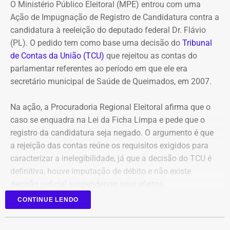
pagamentos
O Ministério Público Eleitoral (MPE) entrou com uma
Ação de Impugnação de Registro de Candidatura contra a
O governo também sustenta que os responsáveis pela
candidatura à reeleição do deputado federal Dr. Flávio
Refit descumpriram o parcelamento especial firmado
(PL). O pedido tem como base uma decisão do
Tribunal
para quitar débitos tributários. Conforme a PGE, as
de Contas da União (TCU)
que rejeitou as contas do
parcelas deixaram de ser pagas por mais de 90 dias,
parlamentar referentes ao período em que ele era
situação que, segundo a legislação, autoriza o
secretário municipal de Saúde de Queimados, em 2007.
cancelamento do acordo e a decretação da falência.
Na ação, a Procuradoria Regional Eleitoral afirma que o
Outro ponto destacado é que, mesmo após aderir ao
caso se enquadra na Lei da Ficha Limpa e pede que o
parcelamento, a empresa teria acumulado mais de R$ 1,8
registro da candidatura seja negado. O argumento é que
bilhão em novos débitos com o Estado. Segundo a
a rejeição das contas reúne os requisitos exigidos para
Procuradoria, esse montante supera em mais do que o
caracterizar a inelegibilidade, já que a decisão do TCU é
dobro o valor pago durante a vigência do acordo,
definitiva, houve imputação de débito e não existe
evidenciando que o benefício não foi suficiente para
decisão judicial suspendendo seus efeitos.
regularizar sua situação fiscal.
CONTINUE LENDO
Atualmente deputado federal, Dr. Flávio também foi
Na avaliação da PGE, manter a recuperação judicial
prefeito de Paracambi, secretário de Saúde de Queimados