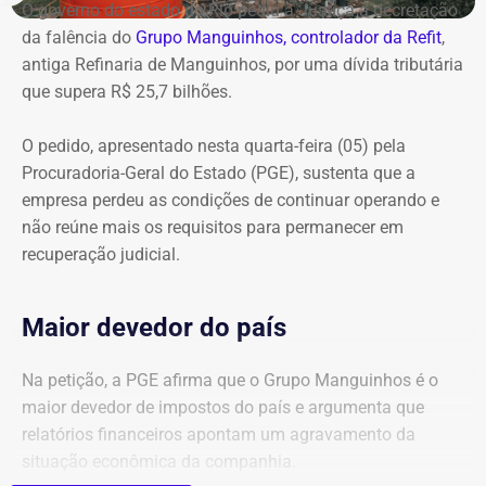
O governo do estado do Rio pediu à Justiça a decretação
da falência do
Grupo Manguinhos, controlador da Refit
,
antiga Refinaria de Manguinhos, por uma dívida tributária
que supera R$ 25,7 bilhões.
O pedido, apresentado nesta quarta-feira (05) pela
Procuradoria-Geral do Estado (PGE), sustenta que a
empresa perdeu as condições de continuar operando e
não reúne mais os requisitos para permanecer em
recuperação judicial.
Maior devedor do país
Na petição, a PGE afirma que o Grupo Manguinhos é o
maior devedor de impostos do país e argumenta que
relatórios financeiros apontam um agravamento da
situação econômica da companhia.