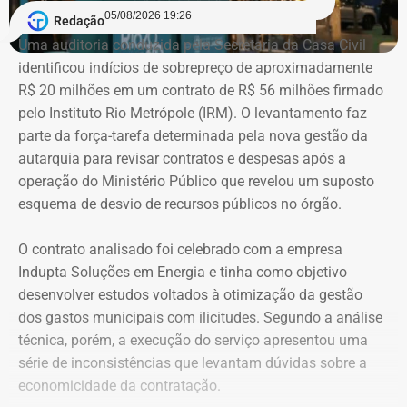
candidatos à Justiça Eleitoral e podem considerar os
05/08/2026 19:26
Redação
valores históricos de aquisição dos bens, e não
Uma auditoria conduzida pela Secretaria da Casa Civil
necessariamente seus preços de mercado.
identificou indícios de sobrepreço de aproximadamente
R$ 20 milhões em um contrato de R$ 56 milhões firmado
O crescimento patrimonial, por si só, não indica a
pelo Instituto Rio Metrópole (IRM). O levantamento faz
existência de irregularidades.
parte da força-tarefa determinada pela nova gestão da
autarquia para revisar contratos e despesas após a
operação do Ministério Público que revelou um suposto
esquema de desvio de recursos públicos no órgão.
O contrato analisado foi celebrado com a empresa
Indupta Soluções em Energia e tinha como objetivo
desenvolver estudos voltados à otimização da gestão
dos gastos municipais com ilicitudes. Segundo a análise
técnica, porém, a execução do serviço apresentou uma
Declaração de bens de Vinícius Cozzolino em 2026 — Foto:
série de inconsistências que levantam dúvidas sobre a
Reprodução/Divulgacand
economicidade da contratação.