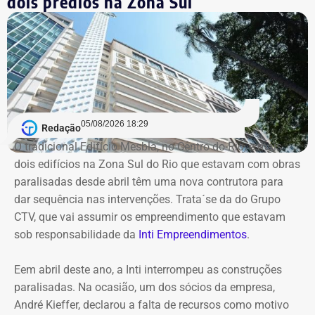
dois prédios na Zona Sul
Desde então, a presidência interina do IRM passou a ser
exercida pelo secretário Roberto Leão, que determinou a
realização de uma auditoria completa nas contas e
Declaração de Lauro Boto em 2026 — Foto: Reprodução/DivulgaCand
contratos da autarquia. O prazo estabelecido para
conclusão dos trabalhos é de 60 dias.
Segundo a atual gestão, os levantamentos preliminares
indicam que o instituto vinha sendo utilizado para
05/08/2026 18:29
Redação
descentralizar recursos públicos por meio de
O tradicional Edifício Mesbla, no Centro do Rio, e mais
contratações com baixo nível de controle, aproveitando a
dois edifícios na Zona Sul do Rio que estavam com obras
maior flexibilidade financeira conferida à natureza
paralisadas desde abril têm uma nova contrutora para
jurídica da autarquia.
dar sequência nas intervenções. Trata´se da do Grupo
CTV, que vai assumir os empreendimento que estavam
COM INFORMAÇÕES DO RJ2/TV GLOBO
sob responsabilidade da
Inti Empreendimentos
.
Declaração de Lauro Boto em 2010 — Foto: Reprodução/DivulgaCand
Eem abril deste ano, a Inti interrompeu as construções
paralisadas. Na ocasião, um dos sócios da empresa,
André Kieffer, declarou a falta de recursos como motivo