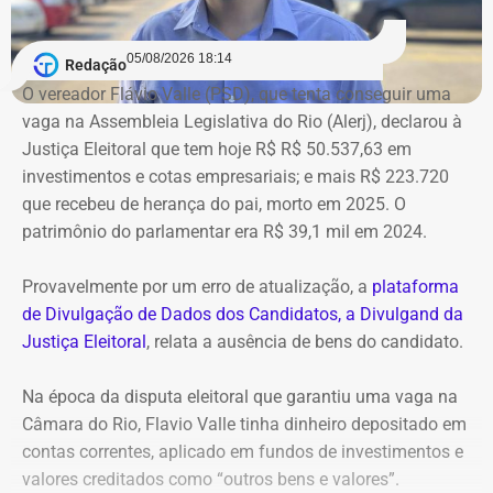
Bens declarados por André Marinho (Novo) à Justiça Eleitoral — Foto:
05/08/2026 18:14
Redação
Reprodução/Divulgacand
O vereador Flávio Valle (PSD), que tenta conseguir uma
vaga na Assembleia Legislativa do Rio (Alerj), declarou à
Justiça Eleitoral que tem hoje R$ R$ 50.537,63 em
investimentos e cotas empresariais; e mais R$ 223.720
que recebeu de herança do pai, morto em 2025. O
patrimônio do parlamentar era R$ 39,1 mil em 2024.
Provavelmente por um erro de atualização, a
plataforma
de Divulgação de Dados dos Candidatos, a Divulgand da
Justiça Eleitoral
, relata a ausência de bens do candidato.
Na época da disputa eleitoral que garantiu uma vaga na
Câmara do Rio, Flavio Valle tinha dinheiro depositado em
contas correntes, aplicado em fundos de investimentos e
valores creditados como “outros bens e valores”.