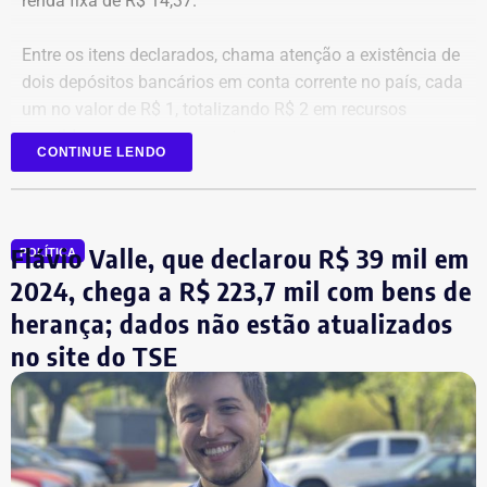
renda fixa de R$ 14,37.
Entre os itens declarados, chama atenção a existência de
dois depósitos bancários em conta corrente no país, cada
um no valor de R$ 1, totalizando R$ 2 em recursos
mantidos em contas correntes.
CONTINUE LENDO
A tenente-coronel da Polícia Militar Erigreyce Monteiro
(Novo), vice na chapa de Marinho, declarou R$ 515 mil
em bens, relativos a um apartamento.
Flávio Valle, que declarou R$ 39 mil em
POLÍTICA
2024, chega a R$ 223,7 mil com bens de
herança; dados não estão atualizados
no site do TSE