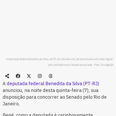
A deputada federal Benedita da Silva, do PT, em reunião com parlamentares e ativistas negras:
pré-candidatura ao Senado anunciada - Foto: Divulgação
A
deputada federal Benedita da Silva (PT-RJ)
anunciou, na noite desta quinta-feira (7), sua
disposição para concorrer ao Senado pelo Rio de
Janeiro.
Bené, como a deputada é carinhosamente