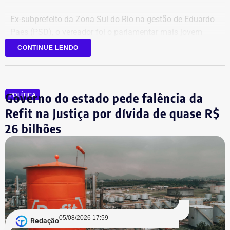
Ex-subprefeito da Zona Sul do Rio na gestão de Eduardo
Paes (PSD), o vereador foi o parlamentar mais jovem
eleito na última legislatura da Câmara e agora disputa,
CONTINUE LENDO
pela primeira vez, o cargo de deputado estadual.
Governo do estado pede falência da
POLÍTICA
Refit na Justiça por dívida de quase R$
26 bilhões
05/08/2026 17:59
Redação