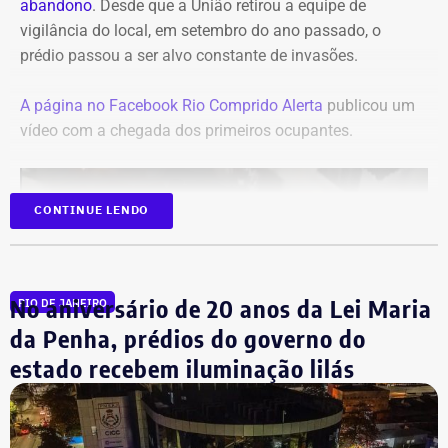
abandono
. Desde que a União retirou a equipe de
vigilância do local, em setembro do ano passado, o
prédio passou a ser alvo constante de invasões.
A página no Facebook Rio Comprido Alerta
publicou um
vídeo com a chegada dos primeiros ocupantes.
CONTINUE LENDO
No aniversário de 20 anos da Lei Maria
RIO DE JANEIRO
da Penha, prédios do governo do
estado recebem iluminação lilás