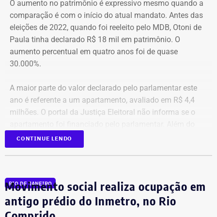
O aumento no patrimônio é expressivo mesmo quando a
negócios, com importantes contribuições para o Estado do
comparação é com o início do atual mandato. Antes das
Rio de Janeiro e para o país. Sua atuação foi marcada pelo
eleições de 2022, quando foi reeleito pelo MDB, Otoni de
compromisso com a modernização da gestão pública, a
Paula tinha declarado R$ 18 mil em patrimônio. O
simplificação de processos e a promoção do
aumento percentual em quatro anos foi de quase
desenvolvimento econômico. Neste momento de tristeza,
30.000%.
manifesto minha solidariedade aos familiares, amigos e
colegas de Tito Ryff. Sua trajetória permanecerá como
A maior parte do valor declarado pelo parlamentar este
exemplo de competência e dedicação ao bem comum”, disse
ano é referente a um apartamento, avaliado em R$ 4,4
a nota.
milhões. O portal da Justiça Eleitoral não informa se o
apartamento foi financiado pelo parlamentar. Além do
imóvel, a lista de bens inclui veículos que somam R$ 530
CONTINUE LENDO
mil e outros direitos e aplicações que totalizam R$ 513,5
mil.
Movimento social realiza ocupação em
RIO DE JANEIRO
Pastor evangélico,
Otoni de Paula
foi vereador da cidade
do Rio antes de ser eleito para a Câmara em 2018.
antigo prédio do Inmetro, no Rio
Comprido