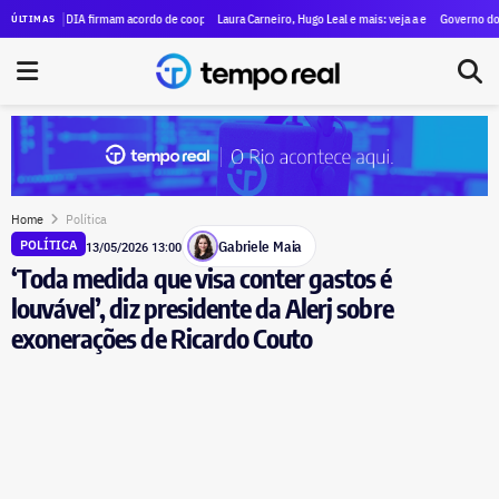
rais e esportivos no Rio nesta sexta (07)
 NVIDIA firmam acordo de cooperação técnica durante a Rio Innovation Week
Laura Carneiro, Hugo Leal e mais: veja a evolução do patrimôni
Governo do estado re
ÚLTIMAS
Home
Política
Gabriele Maia
POLÍTICA
13/05/2026 13:00
‘Toda medida que visa conter gastos é
louvável’, diz presidente da Alerj sobre
exonerações de Ricardo Couto