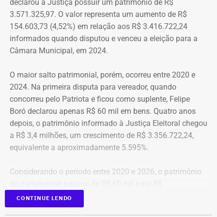
declarou à Justiça possuir um patrimônio de R$
2024, havia informado R$ 1.645.422,28, enquanto em
3.571.325,97. O valor representa um aumento de R$
2020 declarou R$ 967.164,03.
A recriação da secretaria ocorre após críticas de
154.603,73 (4,52%) em relação aos R$ 3.416.722,24
pesquisadores, universidades e entidades ligadas ao
informados quando disputou e venceu a eleição para a
A evolução patrimonial é contínua ao longo das
setor, que contestaram a decisão do governo de tirar a
Câmara Municipal, em 2024.
declarações apresentadas à Justiça Eleitoral. Em 2016, o
estrutura própria da área durante a reorganização
patrimônio era de R$ 575.320,41 e, em 2006, de R$
administrativa anunciada nesta semana.
O maior salto patrimonial, porém, ocorreu entre 2020 e
184.722,60.
2024. Na primeira disputa para vereador, quando
“Ele [Ricardo Couto] ouviu as críticas da comunidade
concorreu pelo Patriota e ficou como suplente, Felipe
Ao longo de duas décadas, os bens declarados por Rafael
cientifica, dos representantes que estavam aqui, e disse
Boró declarou apenas R$ 60 mil em bens. Quatro anos
Aloisio Freitas aumentaram R$ 1.504.447,49, passando
que vai sim recriar a secretaria, instituir um comitê paras
depois, o patrimônio informado à Justiça Eleitoral chegou
de R$ 184,7 mil em 2006 para R$ 1,69 milhão em 2026.
estudar com deve ser estruturada a nova pasta”, explicou
a R$ 3,4 milhões, um crescimento de R$ 3.356.722,24,
Roque.
equivalente a aproximadamente 5.595%.
Patrimônio de Marcio Ribeiro quase
dobra desde 2018 e chega a R$ 451
Considerando o período entre 2020 e 2026, o patrimônio
do parlamentar passou de R$ 60 mil para R$
mil
3.571.325,97, alta de R$ 3.511.325,97, ou cerca de
CONTINUE LENDO
5.852%.
Marcio Ribeiro, que também é vereador do Rio, informou