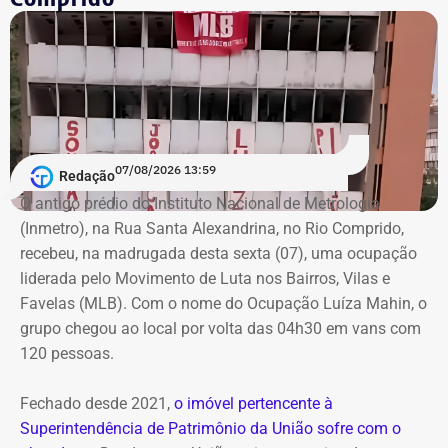
A declaração de bens é uma exigência obrigatória para
todos os candidatos. O sistema do TSE disponibiliza
essas informações para consulta pública com o objetivo
de garantir a transparência sobre a situação financeira
dos candidatos.
07/08/2026 13:59
Redação
O antigo prédio do Instituto Nacional de Metrologia
(Inmetro), na Rua Santa Alexandrina, no Rio Comprido,
recebeu, na madrugada desta sexta (07), uma ocupação
liderada pelo Movimento de Luta nos Bairros, Vilas e
Favelas (MLB). Com o nome do Ocupação Luíza Mahin, o
grupo chegou ao local por volta das 04h30 em vans com
120 pessoas.
Fechado desde 2021,
o imóvel pertencente à
Superintendência de Patrimônio da União sofre com o