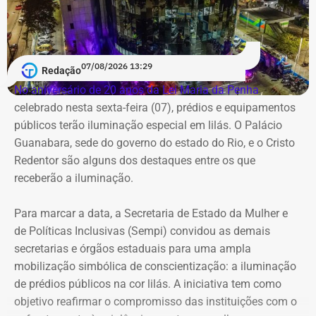
07/08/2026 13:29
Morador da Rua Santa Alexandrina filma chegada de ônibus ao prédio do
Redação
Inmetro — Foto: Reprodução/Facebook/Rio Comprido Alerta.
No aniversário de 20 anos da Lei Maria da Penha
,
celebrado nesta sexta-feira (07), prédios e equipamentos
Em maio deste ano, equipés da Prefeitura do Rio
públicos terão iluminação especial em lilás. O Palácio
realizaram a lacração do imóvel após negociações com a
Guanabara, sede do governo do estado do Rio, e o Cristo
Superintendência do Patrimônio da União,
Redentor são alguns dos destaques entre os que
Posteriormente, também no mesmo mês, a SPU decidiu
receberão a iluminação.
passar o imóvel ao Arquivo Nacional para com o objetivo
de instalar novas repartições.
Para marcar a data, a Secretaria de Estado da Mulher e
de Políticas Inclusivas (Sempi) convidou as demais
O TEMPO REAL RJ fez contato com a Secretaria de
secretarias e órgãos estaduais para uma ampla
Ordem Pública (Seop), que informou acompanhar a
mobilização simbólica de conscientização: a iluminação
ocupação do imóvel. Também foi feito contato com a
de prédios públicos na cor lilás. A iniciativa tem como
Polícia Militar para um posicionamento, mas não houve
objetivo reafirmar o compromisso das instituições com o
resposta até o momento desta publicação. Assim que