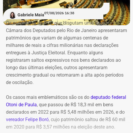
tecnológico do nosso conselho e de todo o nosso setor —
engenharias, agronomia e geociências”, destacou.
07/08/2026 16:38
Gabriele Maia
Os candidatos do PSD que disputam uma vaga na
O acordo foi aprovado pelo diretor da NVIDIA na América
Câmara dos Deputados pelo Rio de Janeiro apresentaram
Latina, Márcio Aguiar. A colaboração tecnológica não terá
patrimônios que variam de algumas centenas de
custos para o CREA-RJ, que passará a receber consultoria
milhares de reais a cifras milionárias nas declarações
direta da empresa.
entregues à Justiça Eleitoral. Enquanto alguns
registraram saltos expressivos nos bens declarados ao
Entre as áreas previstas na parceria estão pesquisa
longo das últimas eleições, outros apresentaram
aplicada em Inteligência Artificial e IA Generativa,
crescimento gradual ou retomaram a alta após períodos
sistemas de apoio à decisão técnica, visão
de oscilação.
computacional e processamento de dados de sensores,
imagens, drones, projetos e sistemas operacionais.
Os casos mais emblemáticos são os do
deputado federal
Otoni de Paula
, que passou de R$ 18,3 mil em bens
Também estão previstas aplicações de Digital Twins, BIM
declarados em 2022 para R$ 5,48 milhões em 2026, e do
e ambientes virtuais em projetos, planejamento, inspeção,
vereador Felipe Boró
, cujo patrimônio saltou de R$ 60 mil
operação, manutenção, treinamento e segurança, além de
em 2020 para R$ 3,57 milhões na eleição deste ano.
tecnologias de robótica e sistemas autônomos voltadas