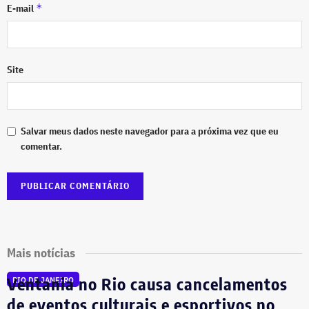
*
E-mail
Site
Salvar meus dados neste navegador para a próxima vez que eu
comentar.
Mais notícias
Ventania no Rio causa cancelamentos
RIO DE JANEIRO
de eventos culturais e esportivos no