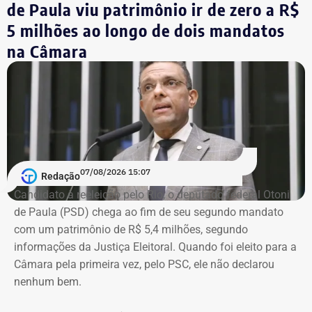
empreendedores.
de Paula viu patrimônio ir de zero a R$
5 milhões ao longo de dois mandatos
O economista também ocupava a vice-presidência da
na Câmara
Sociedade Nacional de Agricultura; integrava a Academia
Nacional de Agricultura; e era membro do Instituto Brasileiro
de Economia, da Fundação Getulio Vargas (FGV).
Governo do estado emitiu nota de pesar
Em nota, o governador em exercício do Rio, Ricardo Couto,
07/08/2026 15:07
Redação
manifestou solidariedade aos familiares e amigos do
Candidato à reeleição pelo Rio, o deputado federal Otoni
economista.
de Paula (PSD) chega ao fim de seu segundo mandato
com um patrimônio de R$ 5,4 milhões, segundo
“O Brasil perde um dos grandes nomes da economia e da
informações da Justiça Eleitoral. Quando foi eleito para a
formulação de políticas públicas voltadas ao
Câmara pela primeira vez, pelo PSC, ele não declarou
desenvolvimento. Tito Bruno Ryff deixa um legado construído
nenhum bem.
ao longo de mais de cinco décadas de dedicação ao serviço
público, à vida acadêmica e ao fortalecimento do ambiente de