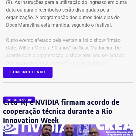
(9). As instruções para a utilização do ingresso em outra
data ou para o reembolso serão divulgadas pela
organização. A programação dos outros dois dias do
Doce Maravilha está mantida, segundo o festival.
Outro evento afetado pela ventania foi o show “Irmão
Café: Wilson Moreira 90 anos” no Sesc Madureira. De
acordo com a organização, o show precisou ser adiado
“em razão dos fortes ventos” e por questões de
segurança do público, da equipe técnica e dos artistas.
CONTINUE LENDO
Uma nova data ainda será definida e divulgada.
O espetáculo“Anunciação – O Musical de Alceu Valença”,
Crea-RJ e NVIDIA firmam acordo de
RIO DE JANEIRO
no Teatro Carlos Gomes, na Praça Tiradentes também foi
adiada por causa da previsão de fortes ventos no Rio.
cooperação técnica durante a Rio
Innovation Week
Quem comprou ingresso para esta sexta poderá utilizá-lo
na nova sessão, que está marcada para 17 de agosto, às