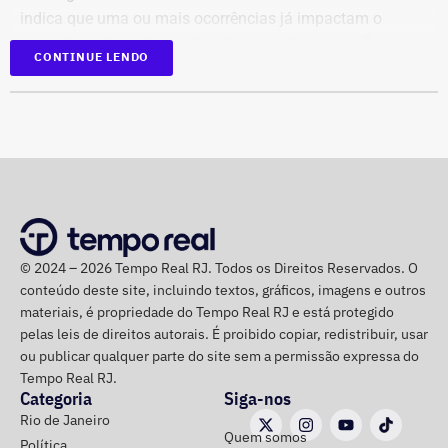
indica que uma ou mais ocorrências já impactam o
município, afetando a rotina de parte da população.
CONTINUE LENDO
Diante do cenário, o centro de operações orienta que a
população evite deslocamentos pelas áreas mais
afetadas pelos ventos e mantenha distância de árvores,
postes, placas e outras estruturas que possam
representar risco durante as rajadas de vento. Também é
recomendado evitar locais descampados em caso de
ventos fortes e possíveis descargas elétricas.
© 2024 – 2026 Tempo Real RJ. Todos os Direitos Reservados. O
conteúdo deste site, incluindo textos, gráficos, imagens e outros
Moradores de áreas de risco devem ficar atentos aos
materiais, é propriedade do Tempo Real RJ e está protegido
alertas sonoros da Defesa Civil. O acionamento das
pelas leis de direitos autorais. É proibido copiar, redistribuir, usar
sirenes indica risco de deslizamentos e a necessidade de
ou publicar qualquer parte do site sem a permissão expressa do
deslocamento para os pontos de apoio definidos pelo
Tempo Real RJ.
município. Em situações de emergência, a população
Categoria
Siga-nos
pode acionar o Corpo de Bombeiros pelo telefone 193 e a
Rio de Janeiro
Quem somos
Defesa Civil pelo número 199.
Política