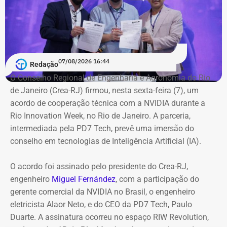
19h. O musical terá ainda uma sessão extra neste
sábado (8), às 20 horas. O musical, que celebra os 80
anos de Alceu Valença, reúne cerca de 35 músicas do
artista, como “Anunciação”, “La Belle de Jour” e
“Tropicana”. A temporada regular segue até 16 de agosto.
07/08/2026 16:44
Redação
O Conselho Regional de Engenharia e Agronomia do Rio
Jogo do Brasileirão Feminino adiado
de Janeiro (Crea-RJ) firmou, nesta sexta-feira (7), um
acordo de cooperação técnica com a NVIDIA durante a
O jogo entre Fluminense e Botafogo que aconteceria a
Rio Innovation Week, no Rio de Janeiro. A parceria,
partir das 21h30 desta sexta (07), no Estádio Nilton
intermediada pela PD7 Tech, prevê uma imersão do
Santos, válido pelo Brasileirão Feminino, também foi
conselho em tecnologias de Inteligência Artificial (IA).
adiado. De acordo com a Confederação Brasileira de
Futebol (CBF). “por conta dos alertas da Defesa Civil de
O acordo foi assinado pelo presidente do Crea-RJ,
fortes ventos no Rio de Janeiro”, o clássico teve a
engenheiro
Miguel Fernández
, com a participação do
mudança de data para segunda (10) às 18 horas.
gerente comercial da NVIDIA no Brasil, o engenheiro
eletricista Alaor Neto, e do CEO da PD7 Tech, Paulo
Duarte. A assinatura ocorreu no espaço RIW Revolution,