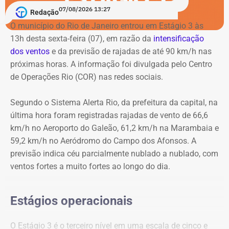
homenagem aos 20 anos da Lei Maria da Penha.
doscumentos que comprovam que Luíza foi mãe do
07/08/2026 13:27
Redação
advogado e jornalista Luiz Gama, um dos principais
O município do Rio de Janeiro entrou em Estágio 3 às
abolicionistas do Brasil no século XIX.
Como buscar ajuda
13h desta sexta-feira (07), em razão da
intensificação
dos ventos
e da previsão de rajadas de até 90 km/h nas
Ligue 180 – Central de Atendimento à Mulher
próximas horas. A informação foi divulgada pelo Centro
Aplicativo Rede Mulher
de Operações Rio (COR) nas redes sociais.
Delegacias Especializadas de Atendimento à Mulher
(DEAMs)
Segundo o Sistema Alerta Rio, da prefeitura da capital, na
Centros Especializados de Atendimento à Mulher
última hora foram registradas rajadas de vento de 66,6
(CEAMs)
km/h no Aeroporto do Galeão, 61,2 km/h na Marambaia e
Centros Integrados de Atendimento à Mulher (CIAMs)
59,2 km/h no Aeródromo do Campo dos Afonsos. A
Patrulha Maria da Penha, da Polícia Militar, para
previsão indica céu parcialmente nublado a nublado, com
acompanhamento de medidas protetivas
ventos fortes a muito fortes ao longo do dia.
Demais serviços da rede estadual de proteção
Estágios operacionais
O Estágio 3 é o terceiro nível em uma escala de cinco e