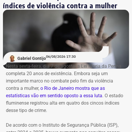
fez apresentações e parcerias com famosos nomes da
índices de violência contra a mulher
Música Popular Brasileira, como Elizeth Cardoso,
Hermeto Pascoal, Chico Buarque e Maria Bethânia.
06/08/2026 17:30
Gabriel Gontijo
Nesta sexta-feira, dia 7 de agosto, a Lei Maria da Penha
completa 20 anos de existência. Embora seja um
importante marco no combate pelo fim da violência
contra a mulher,
o Rio de Janeiro mostra que as
estatísticas vão em sentido oposto a essa luta
. O estado
fluminense registrou alta em quatro dos cincos índices
desse tipo de crime.
De acordo com o Instituto de Segurança Pública (ISP),