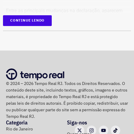
Entre as principais mudanças na declaração, aparecem
dois terrenos, avaliados em R$ 50 mil e R$ 100 mil, além
CONTINUE LENDO
de um imóvel no valor de R$ 220 mil e um bem declarado
como “outros bens e direitos”, de R$ 500 mil, que não
constavam na prestação de contas de 2022.
Os saldos em contas bancárias também cresceram. Os
depósitos em conta corrente, que somavam R$ 50.686,20
há quatro anos, passaram para R$ 97.543,64.
© 2024 – 2026 Tempo Real RJ. Todos os Direitos Reservados. O
Já o apartamento herdado em Campos dos Goytacazes,
conteúdo deste site, incluindo textos, gráficos, imagens e outros
avaliado em R$ 187.475,88, e o imóvel herdado em São
materiais, é propriedade do Tempo Real RJ e está protegido
João da Barra, de R$ 150 mil, permaneceram com os
pelas leis de direitos autorais. É proibido copiar, redistribuir, usar
mesmos valores declarados.
ou publicar qualquer parte do site sem a permissão expressa do
Tempo Real RJ.
Categoria
Siga-nos
Rio de Janeiro
Quem somos