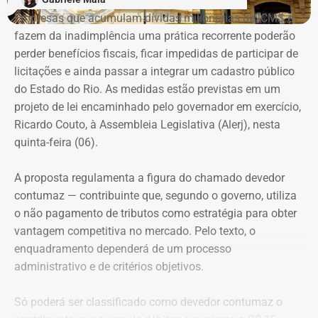
defenderem de casos de violência surgiu do encontro
Empresas que acumulam dívidas milionárias de ICMS e
entre a prática do esporte e a observação de uma
fazem da inadimplência uma prática recorrente poderão
demanda real do cotidiano feminino. O principal gatilho
perder benefícios fiscais, ficar impedidas de participar de
que muitas sentem é a constatação do medo. Por isso, os
Evolução do patrimônio declarado por Fred Pacheco à Justiça Eleitoral
licitações e ainda passar a integrar um cadastro público
treinamentos vão além dos socos. O foco principal é a
entre 2012 e 2026, em valores nominais e corrigidos pela inflação (IPCA) –
do Estado do Rio. As medidas estão previstas em um
consciência situacional e a capacidade de reação rápida
Tabela: Imagem gerada por IA
projeto de lei encaminhado pelo governador em exercício,
antes mesmo que o contato físico aconteça”, comenta.
Ricardo Couto, à Assembleia Legislativa (Alerj), nesta
Apesar da recuperação, o valor ainda está 16,3% abaixo,
quinta-feira (06).
em termos nominais, do pico registrado em 2022.
Quando a comparação é feita em valores corrigidos pela
A proposta regulamenta a figura do chamado devedor
inflação, a diferença chega a 30,1%.
contumaz — contribuinte que, segundo o governo, utiliza
o não pagamento de tributos como estratégia para obter
vantagem competitiva no mercado. Pelo texto, o
Patrimônio de Fred Pacheco é
enquadramento dependerá de um processo
composto em sua maioria por
administrativo e de critérios objetivos.
imóveis
Só poderá ser classificado como devedor contumaz o