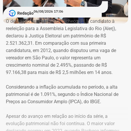
agressões”, argumentou.
06/08/2026 17:06
Redação
Na declaração apresentada em 2018, quando terminou a
A atriz foi a primeira mulher a receber o benefício do
O deputado estadual Fred Pacheco (PL), candidato à
eleição como suplente, Elton Cristo informou possuir três
“botão do pânico”, ferramenta criada em 2019 pela
reeleição para a Assembleia Legislativa do Rio (Alerj),
veículos, um consórcio não contemplado e depósitos em
Polícia Militar do Rio. O objeto é conectado a uma
declarou à Justiça Eleitoral um patrimônio de R$
conta corrente, totalizando R$ 378,4 mil.
tornozeleira eletrônica usada pelo agressor. Em caso de
2.521.362,31. Em comparação com sua primeira
aproximação, a central de monitoramento é acionada e
candidatura, em 2012, quando disputou uma vaga de
Quatro anos depois, nas eleições de 2022, quando voltou
entra em contato com a vítima e o agressor por telefone.
vereador em São Paulo, o valor representa um
a disputar uma vaga na Assembleia Legislativa (Alerj) e
crescimento nominal de 2.495%, passando de R$
novamente ficou como suplente, o patrimônio declarado
97.166,38 para mais de R$ 2,5 milhões em 14 anos.
saltou para R$ 1.658.540,00. Na ocasião, os bens
passaram a incluir um apartamento avaliado em R$ 560
Considerando a inflação acumulada no período, a alta
mil, uma chácara de R$ 400 mil, dois veículos que
patrimonial é de 1.091%, segundo o Índice Nacional de
somavam R$ 647,3 mil e participações societárias em
Preços ao Consumidor Amplo (IPCA), do IBGE.
empresas do ramo de alimentação.
Apesar do avanço em relação ao início da série, a
Em 2024, quando foi eleito vereador da cidade de Nova
evolução patrimonial não foi contínua. O maior valor
Iguaçu, Elton Cristo declarou R$ 2.317.390,00 em bens,
declarado ocorreu em 2022, quando Pacheco informou