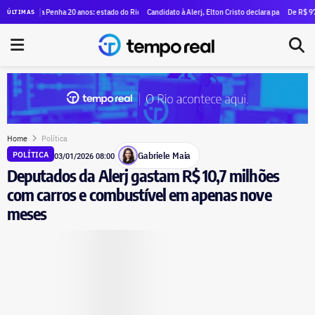
sto no dia 11 na Câmara do Rio
 da Penha 20 anos: estado do Rio tem alta em quatro dos cinco índices de violência contra a mulhe
Candidato à Alerj, Elton Cristo declara patrimônio de R$ 3 mi
De R$ 97 mil a R$ 
ÚLTIMAS
Home
Política
Gabriele Maia
POLÍTICA
03/01/2026 08:00
Deputados da Alerj gastam R$ 10,7 milhões
com carros e combustível em apenas nove
meses