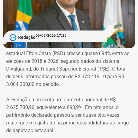
Schiller Thompson-Flores. Em setembro do ano seguinte,
a Justiça do Rio o condenou a três anos de prisão em
regime semiaberto.
Em conversa com o TEMPO REAL RJ, Cristiane analisa o
06/08/2026 17:23
Redação
que ainda falta às mulheres na hora de denunciar os
O patrimônio declarado pelo candidato a deputado
companheiros por violência doméstica.
estadual Elton Cristo (PSD) cresceu quase 694% entre as
eleições de 2018 e 2026, segundo dados do sistema
“Creio que duas coisas ainda impedem as mulheres de
Divulgaand, do Tribunal Superior Eleitoral (TSE). O total
seguirem adiante nesta batalha. A vergonha e o medo.
de bens informados passou de R$ 378.419,10 para R$
Porque é necessário ter mais do que coragem para seguir
3.004.200,00 no período.
adiante no enfrentamento à violência doméstica. Pois
muitas têm medo do agressor sob dois pontos de vista. O
A evolução representa um aumento nominal de R$
primeiro é o temor de continuar viva e estar ao lado do
2.625.780,90, equivalente a 693,9%. Em oito anos, o
agressor. E o outro é o que vai acontecer com ela depois
patrimônio declarado passou a ser quase oito vezes
que a denúncia for feita. Afinal, há o receio que alguma
maior que o registrado na primeira candidatura ao cargo
brecha legal permita que o agressor, de alguma forma,
de deputado estadual.
fique impune”, comenta.