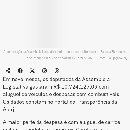
A composição da Assembleia Legislativa, hoje, tem o peso muito maior da Baixada Fluminense
e no interior, e influencia a corrida eleitoral de 2026 — Foto: Divulgação/Alerj
Em nove meses, os deputados da Assembleia
Legislativa gastaram R$ 10.724.127,09 com
aluguel de veículos e despesas com combustíveis.
Os dados constam no Portal da Transparência da
Alerj.
A maior parte da despesa é com aluguel de carros —
incluindo modelos como Hilux, Corolla e Jeep