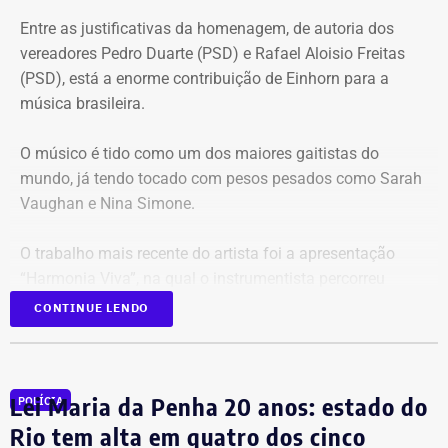
Entre as justificativas da homenagem, de autoria dos
vereadores Pedro Duarte (PSD) e Rafael Aloisio Freitas
(PSD), está a enorme contribuição de Einhorn para a
música brasileira.
O músico é tido como um dos maiores gaitistas do
mundo, já tendo tocado com pesos pesados como Sarah
Vaughan e Nina Simone.
O trabalho mais recente do artista foi a apresentação
“Harmonia Viva”, na qual o instrumentista percorreu
diversas unidades pelo Sesc na cidade do Rio.
CONTINUE LENDO
Com 94 anos de idade, Einhorn começou a tocar gaita
ainda na infância, com apenas 5 anos. Filho de
Lei Maria da Penha 20 anos: estado do
POLÍCIA
imigrantes judeus poloneses, ele descobriu o instrumento
graças aos pais. que também eram gaitistas. No Brasil, já
Rio tem alta em quatro dos cinco