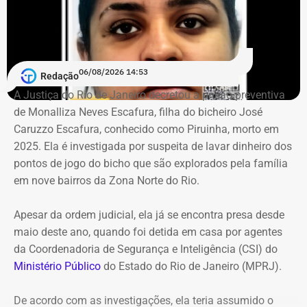
O projeto imobiliário, de responsabilidade da RJZ Cyrela,
é inspirador em um modelo parecido ao que já acontece
na Península, no Rio2 e no Centro Metropolitano. A
proposta foi aprovada pela Prefeitura do Rio no fim do
06/08/2026 14:53
Redação
ano passado e prevê um investimento de quase R$ 35
A Justiça do Rio de Janeiro decretou a prisão preventiva
milhões.
de Monalliza Neves Escafura, filha do bicheiro José
Caruzzo Escafura, conhecido como Piruinha, morto em
*Com informações do Diário do Rio.
2025. Ela é investigada por suspeita de lavar dinheiro dos
pontos de jogo do bicho que são explorados pela família
em nove bairros da Zona Norte do Rio.
Apesar da ordem judicial, ela já se encontra presa desde
maio deste ano, quando foi detida em casa por agentes
da Coordenadoria de Segurança e Inteligência (CSI) do
Ministério Público
do Estado do Rio de Janeiro (MPRJ).
De acordo com as investigações, ela teria assumido o