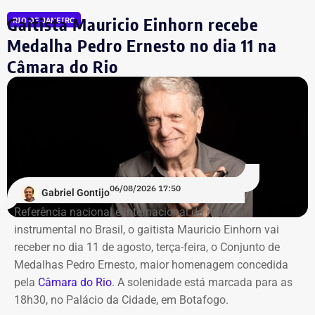
Gaitista Mauricio Einhorn recebe
RIO DE JANEIRO
Medalha Pedro Ernesto no dia 11 na
Câmara do Rio
06/08/2026 17:50
Gabriel Gontijo
Referência nacional e internacional da música
instrumental no Brasil, o gaitista Mauricio Einhorn vai
receber no dia 11 de agosto, terça-feira, o Conjunto de
Medalhas Pedro Ernesto, maior homenagem concedida
pela
Câmara do Rio
. A solenidade está marcada para as
18h30, no Palácio da Cidade, em Botafogo.