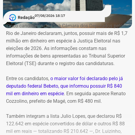
A Polícia Federal indica que a operação era feita de
07/08/2026 18:17
Redação
fachada para não pagar o ICMS na chegada do
Cinco candidatos do PP à Câmara dos Deputados pelo
combustível ao país. Com a Refit postergava de
Rio de Janeiro declararam, juntos, possuir mais de R$ 1,7
pagamentos de impostos, a empresa só deveria pagar o
milhão em dinheiro em espécie à Justiça Eleitoral nas
tributo no momento da venda para o consumidor final,
eleições de 2026. As informações constam nas
algo que nunca foi feito, de acordo com a investigação.
informações de bens apresentadas ao Tribunal Superior
Eleitoral (TSE) durante o registro das candidaturas.
*Com informações do blog do Octávio Guedes, do portal
g1
Entre os candidatos,
o maior valor foi declarado pelo já
deputado federal Bebeto, que informou possuir R$ 840
mil em dinheiro em espécie
. Em seguida aparece Renato
Cozzolino, prefeito de Magé, com R$ 480 mil.
Também integram a lista Julio Lopes, que declarou R$
122.642 em espécie convertidos de dólar e outros R$ 88
mil em reais — totalizando R$ 210.642 —, Dr. Luizinho,