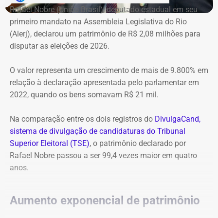
receosos por causa da presença de pessoas em situação
Rafael Nobre (União Brasil), deputado estadual em seu
o dobro do registrado na última eleição.
de rua. Até houve um pequeno tumulto. Mas por volta das
primeiro mandato na Assembleia Legislativa do Rio
8 horas, o clima era de tranquilidade total”, comentou.
(Alerj), declarou um patrimônio de R$ 2,08 milhões para
Entre os bens de maior valor também aparecem uma
disputar as eleições de 2026.
cessão de quotas avaliada em R$ 20 milhões, R$ 5,6
Outro morador, que pediu para não ter o nome divulgado,
milhões registrados como “valor adiantado”, uma casa
contou que os moradores que integram o Conselho
O valor representa um crescimento de mais de 9.800% em
em condomínio de R$ 3 milhões, um sítio de R$ 2,05
Comunitário de Segurança do bairro chegaram a chamar
relação à declaração apresentada pelo parlamentar em
milhões, além de diversos imóveis, terrenos e
policiais do 4º Batalhão de Polícia Militar, de São
2022, quando os bens somavam R$ 21 mil.
participações societárias.
Cristóvão, para reforço da segurança. Além disso,
destacou as reuniões que já fizeram sobre o destino do
Na comparação entre os dois registros do
DivulgaCand,
imóvel.
sistema de divulgação de candidaturas do Tribunal
Superior Eleitoral (TSE)
, o patrimônio declarado por
“A SPU vêm prometendo colocar a segurança patrimonial
Rafael Nobre passou a ser 99,4 vezes maior em quatro
em todas as reuniões e até o momento não fez a
anos.
implantação alegando problemas com a empresa de
segurança. O Arquivo Nacional chegou entrar com um
pedido de posse do imóvel e estava na fase final de
Aumento exponencial de patrimônio
análise. Agora com a entrada da ocupação não sabemos