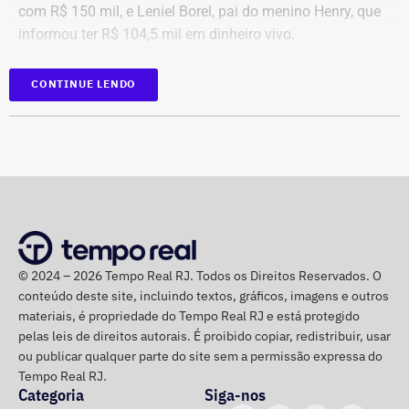
com R$ 150 mil, e Leniel Borel, pai do menino Henry, que
informou ter R$ 104,5 mil em dinheiro vivo.
Candidato
Valor declarado em
CONTINUE LENDO
Bebeto
R$ 840.000,00
Renato Cozzolino
R$ 480.000,00
Julio Lopes
R$ 210.642,00*
Dr. Luizinho
R$ 150.000,00
Leniel Borel
R$ 104.500,00
*Valor correspondente à soma de R$ 122.642,00 em espécie
convertidos de dólar e R$ 88.000,00 em reais declarados em dinheiro
© 2024 – 2026 Tempo Real RJ. Todos os Direitos Reservados. O
vivo.
conteúdo deste site, incluindo textos, gráficos, imagens e outros
materiais, é propriedade do Tempo Real RJ e está protegido
Os dados são públicos e ficam disponíveis para consulta
pelas leis de direitos autorais. É proibido copiar, redistribuir, usar
no sistema DivulgaCandContas, do TSE.
ou publicar qualquer parte do site sem a permissão expressa do
Tempo Real RJ.
Categoria
Siga-nos