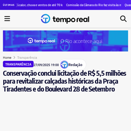
ada conexão de André Marinho com Eduardo Paes, um aliado de Dilma Rousseff
terá calor, chuva e ventos de até 70 km/h no fim de semana; veja a previsão
Comissão da Câmara do Rio faz visita às mais de 100 famíl
Quase R$ 12 mi
ÚLTIMAS
Home
Transparência
Redação
TRANSPARÊNCIA
27/09/2025 19:00
Conservação conclui licitação de R$ 5,5 milhões
para revitalizar calçadas históricas da Praça
Tiradentes e do Boulevard 28 de Setembro