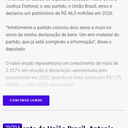
O apartamento que vai à leilão fica na Avenida Pasteu e
Justiça Eleitoral, o seu partido, o União Brasil, errou e
tem cerca de 101 metros quadrados. O imóvel se
declarou um patrimônio de R$ 46,5 milhões em 2026.
encontra no terceiro andar de um edifício de frente para a
Baía de Guanabara.
“Infelizmente o partido colocou dois zeros a mais no
envio da minha declaração de bens. Um erro material do
A Caixa Econômica tentou intimar pessoalmente o ex-
partido, que já está corrigindo a informação”, disse o
deputado federal. Mas como não conseguiu localizá-lo,
deputado.
promoveu a intimação por edital eletrônico publicado nos
dias 5, 6 e 7 de novembro de 2025, concedendo o prazo
O valor errado representaria um crescimento de mais de
legal para regularização da dívida. Posteriormente, a
2.557% em relação à declaração apresentada pelo
propriedade foi consolidada em nome da Caixa em 30 de
parlamentar em 2022, quando os bens somavam R$ 1,75
março de 2026 por causa da falta de pagamento.
milhão — valor 26,57 vezes maior.
*Com informação do blog de Ruben Berta, do portal
As informações foram obtidas no
DivulgaCand, portal do
CONTINUE LENDO
Ururau, e também do portal g1
Tribunal Superior de Justiça (TSE)
onde os próprios
candidatos declaram seus patrimônios.
POLÍTICA
Fábio Silva foi eleito deputado estadual em 2018 e