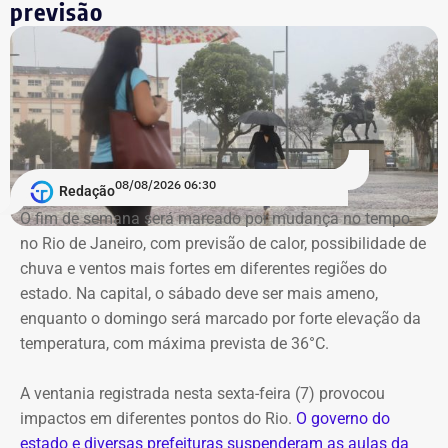
previsão
passou o rodo nos cargos comissionados. No primeiro
dia de 2017, o novo prefeito exonerou, de uma só tacada,
todos os nomeados por Paes. Inclusive ele.
Mas, ao que tudo indica, o hoje candidato do Novo
gostou da experiência. Em 21 de fevereiro, ele foi de novo
nomeado na prefeitura, dessa vez, na Secretaria
08/08/2026 06:30
Redação
Municipal de Assistência Social e Direitos Humanos.
O fim de semana será marcado por mudança no tempo
no Rio de Janeiro, com previsão de calor, possibilidade de
E com data retroativa: valendo a partir de 1º de janeiro.
chuva e ventos mais fortes em diferentes regiões do
estado. Na capital, o sábado deve ser mais ameno,
enquanto o domingo será marcado por forte elevação da
temperatura, com máxima prevista de 36°C.
A ventania registrada nesta sexta-feira (7) provocou
impactos em diferentes pontos do Rio.
O governo do
estado e diversas prefeituras suspenderam as aulas da