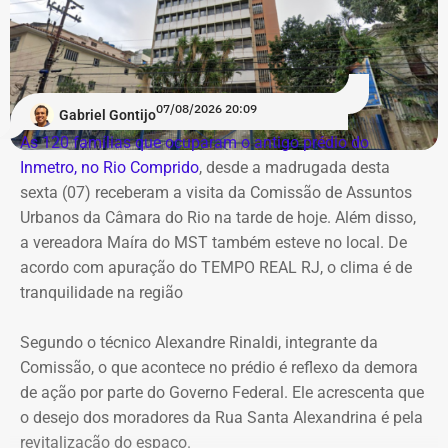
fortes
Já no domingo (9), o vento volta a ganhar força. A
previsão aponta rajadas entre 50 km/h e 70 km/h em
07/08/2026 20:09
Gabriel Gontijo
todo o estado do Rio. O aumento está associado à
As 120 famílias que ocuparam o antigo prédio do
chegada de uma nova frente fria, que avança pelo
Inmetro, no Rio Comprido
, desde a madrugada desta
Sudeste.
sexta (07) receberam a visita da Comissão de Assuntos
Urbanos da Câmara do Rio na tarde de hoje. Além disso,
Na cidade do Rio, o domingo será mais quente, com
a vereadora Maíra do MST também esteve no local. De
mínima prevista de 21°C e máxima de 36°C. A previsão
acordo com apuração do TEMPO REAL RJ, o clima é de
indica sol entre nuvens durante o dia, com aumento da
tranquilidade na região
nebulosidade e possibilidade de pancadas de chuva à
noite.
Segundo o técnico Alexandre Rinaldi, integrante da
Comissão, o que acontece no prédio é reflexo da demora
A mudança ocorre com o afastamento da frente fria que
de ação por parte do Governo Federal. Ele acrescenta que
atuou sobre o estado e a aproximação de um novo
o desejo dos moradores da Rua Santa Alexandrina é pela
sistema.
revitalização do espaço.