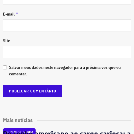
*
E-mail
Site
Salvar meus dados neste navegador para a próxima vez que eu
comentar.
Mais notícias
Do sonho americano ao cargo carioca: a
BERENICE SEARA