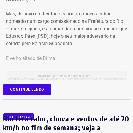
Mas, de novo em território carioca, o moço acabou
nomeado num cargo comissionado na Prefeitura do Rio
— que, na época, era comandada por ninguém menos que
Eduardo Paes (PSD), hoje o seu maior adversário na
corrida pelo Palácio Guanabara.
E velho aliado de Dilma.
CONTINUE LENDO
Na Secretaria municipal da Casa Civil, André Marinho
Rio terá calor, chuva e ventos de até 70
RIO DE JANEIRO
permaneceu até dezembro. Marcelo Crivella
km/h no fim de semana; veja a
(Republicanos) ganhou a eleição assumiu a prefeitura e,