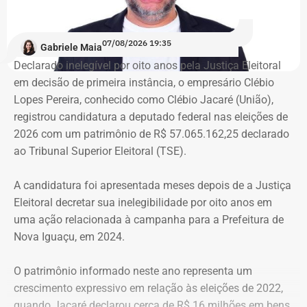
ocupantes chegou ao atual prédio depois de sofrer quatro
despejos.
07/08/2026 19:35
Gabriele Maia
Declarado inelegível por oito anos pela Justiça Eleitoral
“Nós já sofremos quatro despejos. O objetivo da
em decisão de primeira instância, o empresário Clébio
ocupação é justamente dar ao imóvel uma função social
Lopes Pereira, conhecido como Clébio Jacaré (União),
que atenda as necessidades básicas das famílias. Desde
registrou candidatura a deputado federal nas eleições de
que eu entrei no MLB nunca faltou comida. Só o que falta
2026 com um patrimônio de R$ 57.065.162,25 declarado
mesmo é um teto, um lar para morar. Queremos fazer
ao Tribunal Superior Eleitoral (TSE).
valer um direito constitucional que nunca foi cumprido”
A candidatura foi apresentada meses depois de a Justiça
A Central de Movimentos Populares do Rio de Janeiro
Eleitoral decretar sua inelegibilidade por oito anos em
(CMPRJ) emitiu nota de apoio e solidariedade e lembrou
uma ação relacionada à campanha para a Prefeitura de
que as famílias lutam há anos pelo direito à moradia com
Nova Iguaçu, em 2024.
organização e resistência.
O patrimônio informado neste ano representa um
“Sabemos que a moradia é a base de tudo. Quando um
crescimento expressivo em relação às eleições de 2022,
movimento ocupa um imóvel abandonado ou
quando Jacaré declarou cerca de R$ 16 milhões em bens