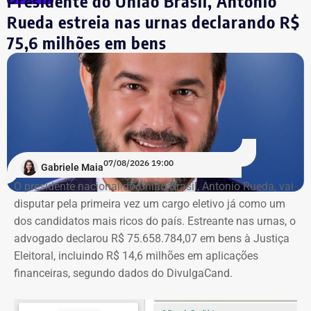
Presidente do União Brasil, Antonio
reeleito em 2022. Ele busca mais uma reeleição para a
Rueda estreia nas urnas declarando R$
Assembleia Legislativa do Rio (Alerj).
75,6 milhões em bens
07/08/2026 19:00
Gabriele Maia
O presidente nacional do União Brasil, Antonio Rueda, vai
disputar pela primeira vez um cargo eletivo já como um
dos candidatos mais ricos do país. Estreante nas urnas, o
advogado declarou R$ 75.658.784,07 em bens à Justiça
Eleitoral, incluindo R$ 14,6 milhões em aplicações
financeiras, segundo dados do DivulgaCand.