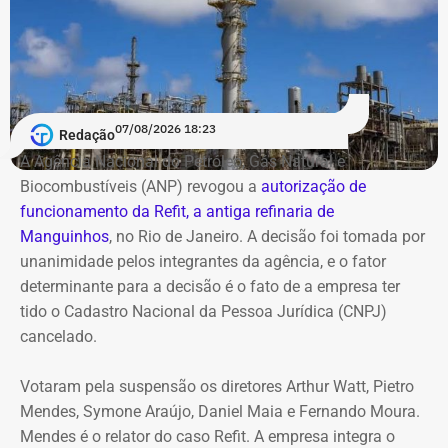
federal de R$ 4,89 milhões e um apartamento em São
Paulo declarado por R$ 4,11 milhões. Há ainda um
Deputado Fábio Silva em declaração de bens em 2022 — Foto:
apartamento financiado na cidade do Rio de Janeiro,
Reprodução/Divulgacand
estimado em R$ 1,61 milhão.
07/08/2026 18:23
Redação
Antonio Rueda declara Mercedes de
A Agência Nacional do Petróleo, Gás Natural e
R$ 2,35 milhões
Biocombustíveis (ANP) revogou a
autorização de
funcionamento da Refit, a antiga refinaria de
Entre os bens declarados também estão um Mercedes-
Manguinhos
, no Rio de Janeiro. A decisão foi tomada por
Benz AMG G63, avaliado em R$ 2,35 milhões, um
unanimidade pelos integrantes da agência, e o fator
Volkswagen Passat de R$ 115 mil, R$ 709 mil em “bens
determinante para a decisão é o fato de a empresa ter
móveis de uso pessoal” e R$ 35 mil em dinheiro em
tido o Cadastro Nacional da Pessoa Jurídica (CNPJ)
espécie.
cancelado.
Votaram pela suspensão os diretores Arthur Watt, Pietro
Mendes, Symone Araújo, Daniel Maia e Fernando Moura.
Mendes é o relator do caso Refit. A empresa integra o