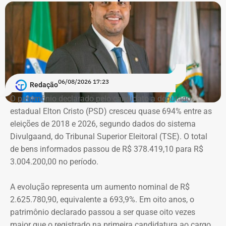
tornou conhecida do público ao filmar as agressões que
sofria do ex-marido, o empresário e ex-diplomata Sérgio
Schiller Thompson-Flores. Em setembro do ano seguinte,
a Justiça do Rio o condenou a três anos de prisão em
regime semiaberto.
Em conversa com o TEMPO REAL RJ, Cristiane analisa o
06/08/2026 17:23
Redação
que ainda falta às mulheres na hora de denunciar os
O patrimônio declarado pelo candidato a deputado
companheiros por violência doméstica.
estadual Elton Cristo (PSD) cresceu quase 694% entre as
eleições de 2018 e 2026, segundo dados do sistema
“Creio que duas coisas ainda impedem as mulheres de
Divulgaand, do Tribunal Superior Eleitoral (TSE). O total
seguirem adiante nesta batalha. A vergonha e o medo.
de bens informados passou de R$ 378.419,10 para R$
Porque é necessário ter mais do que coragem para seguir
3.004.200,00 no período.
adiante no enfrentamento à violência doméstica. Pois
muitas têm medo do agressor sob dois pontos de vista. O
A evolução representa um aumento nominal de R$
primeiro é o temor de continuar viva e estar ao lado do
2.625.780,90, equivalente a 693,9%. Em oito anos, o
agressor. E o outro é o que vai acontecer com ela depois
patrimônio declarado passou a ser quase oito vezes
que a denúncia for feita. Afinal, há o receio que alguma
maior que o registrado na primeira candidatura ao cargo