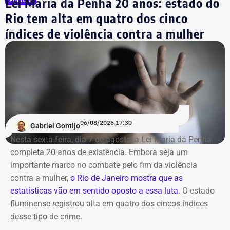
Lei Maria da Penha 20 anos: estado do
Rio tem alta em quatro dos cinco
índices de violência contra a mulher
06/08/2026 17:30
Gabriel Gontijo
Nesta sexta-feira, dia 7 de agosto, a Lei Maria da Penha
completa 20 anos de existência. Embora seja um
importante marco no combate pelo fim da violência
contra a mulher,
o Rio de Janeiro mostra que as
estatísticas vão em sentido oposto a essa luta
. O estado
fluminense registrou alta em quatro dos cincos índices
desse tipo de crime.