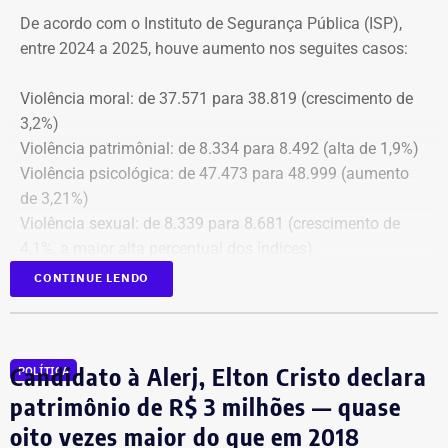
De acordo com o Instituto de Segurança Pública (ISP),
entre 2024 a 2025, houve aumento nos seguites casos:
Violência moral: de 37.571 para 38.819 (crescimento de
3,2%)
Violência patrimônial: de 8.334 para 8.492 (alta de 1,9%)
Violência psicológica: de 47.473 para 48.999 (aumento
de 3,21%)
Violência sexual: de 8.339 para 8.681 (crescimento de
4,1%, a maior alta percentual dos índices).
A única estatística que apresentou queda foi a de
CONTINUE LENDO
violência física, que passou de 43.743 em 2024 para
43.307 registros no ano seguinte, uma baixa de 1%.
Todas as informações constam na página
ISP Mulher
.
Candidato à Alerj, Elton Cristo declara
POLÍTICA
Símbolo dessa batalha, a atriz e jornalista Cristiano
patrimônio de R$ 3 milhões — quase
Machado vivenciou essa realidade em 2018, quando se
oito vezes maior do que em 2018