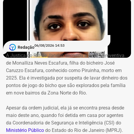
conservação e manutenção dos espaços.
O projeto imobiliário, de responsabilidade da RJZ Cyrela,
é inspirador em um modelo parecido ao que já acontece
na Península, no Rio2 e no Centro Metropolitano. A
proposta foi aprovada pela Prefeitura do Rio no fim do
06/08/2026 14:53
Redação
ano passado e prevê um investimento de quase R$ 35
A Justiça do Rio de Janeiro decretou a prisão preventiva
milhões.
de Monalliza Neves Escafura, filha do bicheiro José
Caruzzo Escafura, conhecido como Piruinha, morto em
*Com informações do Diário do Rio.
2025. Ela é investigada por suspeita de lavar dinheiro dos
pontos de jogo do bicho que são explorados pela família
em nove bairros da Zona Norte do Rio.
Apesar da ordem judicial, ela já se encontra presa desde
maio deste ano, quando foi detida em casa por agentes
da Coordenadoria de Segurança e Inteligência (CSI) do
Ministério Público
do Estado do Rio de Janeiro (MPRJ).