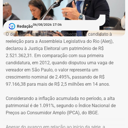
combate. Ou seja, juízes, assistentes sociais e psicólogos
que atuem com as mulheres que são vítimas de
agressões”, argumentou.
06/08/2026 17:06
Redação
Na declaração apresentada em 2018, quando terminou a
A atriz foi a primeira mulher a receber o benefício do
O deputado estadual Fred Pacheco (PL), candidato à
eleição como suplente, Elton Cristo informou possuir três
“botão do pânico”, ferramenta criada em 2019 pela
reeleição para a Assembleia Legislativa do Rio (Alerj),
veículos, um consórcio não contemplado e depósitos em
Polícia Militar do Rio. O objeto é conectado a uma
declarou à Justiça Eleitoral um patrimônio de R$
conta corrente, totalizando R$ 378,4 mil.
tornozeleira eletrônica usada pelo agressor. Em caso de
2.521.362,31. Em comparação com sua primeira
aproximação, a central de monitoramento é acionada e
candidatura, em 2012, quando disputou uma vaga de
Quatro anos depois, nas eleições de 2022, quando voltou
entra em contato com a vítima e o agressor por telefone.
vereador em São Paulo, o valor representa um
a disputar uma vaga na Assembleia Legislativa (Alerj) e
crescimento nominal de 2.495%, passando de R$
novamente ficou como suplente, o patrimônio declarado
97.166,38 para mais de R$ 2,5 milhões em 14 anos.
saltou para R$ 1.658.540,00. Na ocasião, os bens
passaram a incluir um apartamento avaliado em R$ 560
Considerando a inflação acumulada no período, a alta
mil, uma chácara de R$ 400 mil, dois veículos que
patrimonial é de 1.091%, segundo o Índice Nacional de
somavam R$ 647,3 mil e participações societárias em
Preços ao Consumidor Amplo (IPCA), do IBGE.
empresas do ramo de alimentação.
Apesar do avanço em relação ao início da série, a