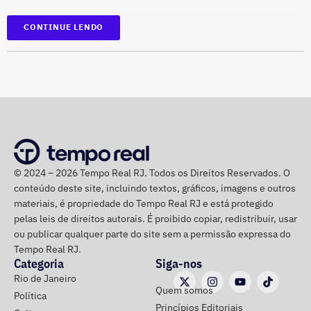
Os países participantes são Brasil, Argentina, México,
CONTINUE LENDO
Itália, Colômbia, Reino Unido, Irã, Espanha, Alemanha,
Bens declarados por Carla Machado em 2022 — Foto:
além de uma coprodução Chile/Palestina/Espanha,
Reprodução/Divulgacand
compondo um mosaico representativo do melhor cinema
mundial de futebol da atualidade. Totalizando dez
países.
Além da Estação Claro Rio, o Cinefoot terá exibições no
Centro Cultural da Justiça Federal, no Centro do Rio; no
© 2024 – 2026 Tempo Real RJ. Todos os Direitos Reservados. O
Ponto Cine, em Guadalupe; e na Biblioteca Parque
conteúdo deste site, incluindo textos, gráficos, imagens e outros
Manguinhos; em Benfica.
materiais, é propriedade do Tempo Real RJ e está protegido
pelas leis de direitos autorais. É proibido copiar, redistribuir, usar
ou publicar qualquer parte do site sem a permissão expressa do
Tempo Real RJ.
Categoria
Siga-nos
Rio de Janeiro
Quem somos
Política
Princípios Editoriais