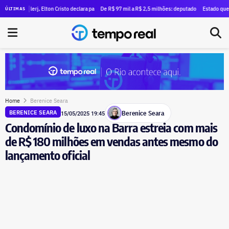
uatro dos cinco índices de violência contra a mulher
 Alerj, Elton Cristo declara patrimônio de R$ 3 milhões — quase oito vezes maior do que em 2018
De R$ 97 mil a R$ 2,5 milhões: deputado Fred Pacheco ampliou 
Estado quer criar list
ÚLTIMAS
Home
Berenice Seara
Berenice Seara
BERENICE SEARA
15/05/2025 19:45
Condomínio de luxo na Barra estreia com mais
de R$ 180 milhões em vendas antes mesmo do
lançamento oficial