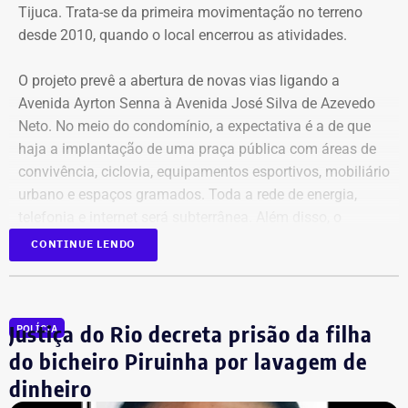
Tijuca. Trata-se da primeira movimentação no terreno
desde 2010, quando o local encerrou as atividades.
Declarações de Fernando Jordão em 2026 — Foto:
O projeto prevê a abertura de novas vias ligando a
Reprodução/Divulgacand
Avenida Ayrton Senna à Avenida José Silva de Azevedo
Neto. No meio do condomínio, a expectativa é a de que
haja a implantação de uma praça pública com áreas de
convivência, ciclovia, equipamentos esportivos, mobiliário
urbano e espaços gramados. Toda a rede de energia,
telefonia e internet será subterrânea. Além disso, o
condomínio deve ter 43 bancos, 33 lixeiras e oito
CONTINUE LENDO
bicicletários, com capacidade para mais de 200
bicicletas.
Justiça do Rio decreta prisão da filha
POLÍCIA
A intervenção também prevê 1,4 km de ciclovias, além de
Declarações de Fernando Jordão em 2020 — Foto:
infraestrutura subterrânea para redes de energia,
do bicheiro Piruinha por lavagem de
Reprodução/Divulgacand
telecomunicações e esgoto. A proposta é que a área seja
dinheiro
mantida por uma associação responsável pela