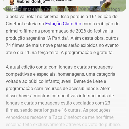
Gabriel Gontijo
Nesta quinta-feira, (06), a partir das 20h30, em Botafogo
a bola vai rolar no cinema. Isso porque a 16ª edição do
Cinefoot estreia na
Estação Claro Rio
com a exibição do
primeiro filme na programação de 2026 do festival, a
produção argentina “A Partida”. Além desta obra, outros
74 filmes de mais nove países serão exibidos no evento
até o dia 11, na terça-feira. A programação é gratuita.
Bens declarados por Carla Machado em 2026 — Foto:
A atual edição conta com longas e curtas-metragens
Reprodução/Divulgacand
competitivas e especiais, homenagens, uma categoria
voltada ao público infantojuvenil Dente de Leite e
programação com recursos de acessibilidade. Além
disso, haverá mostras competitivas internacionais de
longas e curtas-metragens estão escaladas com 23
filmes, sendo sete longas e 16 curtas. As produções
vencedoras recebem a Taça Cinefoot de melhor filme,
escolha feita exclusivamente através do voto do público.