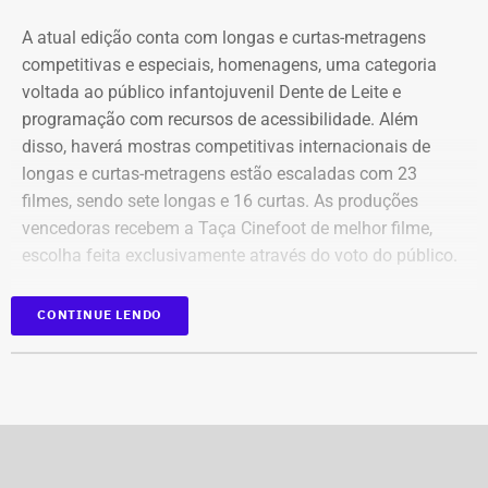
Bens declarados por Carla Machado em 2026 — Foto:
A atual edição conta com longas e curtas-metragens
Reprodução/Divulgacand
competitivas e especiais, homenagens, uma categoria
voltada ao público infantojuvenil Dente de Leite e
programação com recursos de acessibilidade. Além
disso, haverá mostras competitivas internacionais de
longas e curtas-metragens estão escaladas com 23
filmes, sendo sete longas e 16 curtas. As produções
vencedoras recebem a Taça Cinefoot de melhor filme,
escolha feita exclusivamente através do voto do público.
Os países participantes são Brasil, Argentina, México,
CONTINUE LENDO
Itália, Colômbia, Reino Unido, Irã, Espanha, Alemanha,
Bens declarados por Carla Machado em 2022 — Foto:
além de uma coprodução Chile/Palestina/Espanha,
Reprodução/Divulgacand
compondo um mosaico representativo do melhor cinema
mundial de futebol da atualidade. Totalizando dez
países.