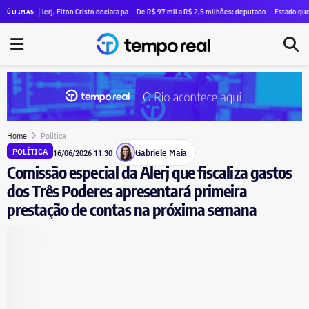
 quatro dos cinco índices de violência contra a mulher
à Alerj, Elton Cristo declara patrimônio de R$ 3 milhões — quase oito vezes maior do que em 20
De R$ 97 mil a R$ 2,5 milhões: deputado Fred Pacheco amplio
Estado quer criar li
ÚLTIMAS
Home
Política
Gabriele Maia
POLÍTICA
16/06/2026 11:30
Comissão especial da Alerj que fiscaliza gastos
dos Três Poderes apresentará primeira
prestação de contas na próxima semana