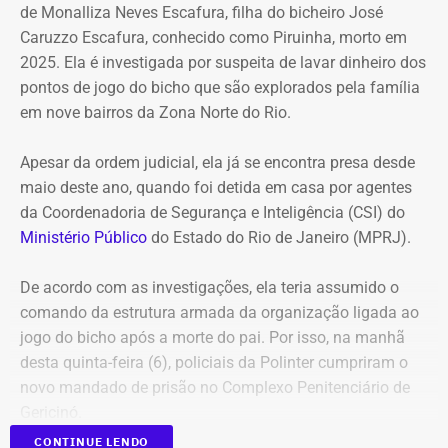
de Monalliza Neves Escafura, filha do bicheiro José
Caruzzo Escafura, conhecido como Piruinha, morto em
*Com informações do Diário do Rio.
2025. Ela é investigada por suspeita de lavar dinheiro dos
pontos de jogo do bicho que são explorados pela família
em nove bairros da Zona Norte do Rio.
Apesar da ordem judicial, ela já se encontra presa desde
maio deste ano, quando foi detida em casa por agentes
da Coordenadoria de Segurança e Inteligência (CSI) do
Ministério Público
do Estado do Rio de Janeiro (MPRJ).
De acordo com as investigações, ela teria assumido o
comando da estrutura armada da organização ligada ao
jogo do bicho após a morte do pai. Por isso, na manhã
desta quinta-feira (6), policiais da Polinter cumpriram o
novo mandado de prisão no Complexo Penitenciário de
Gericinó.
CONTINUE LENDO