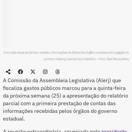
Comissão especial da Alerj recebeu informações de diferentes órgãos e prepara a divulgação do
primeiro balanço parcial dos trabalhos – Foto: Alex Ramos/Alerj
A Comissão da Assembleia Legislativa (Alerj) que
fiscaliza gastos públicos marcou para a quinta-feira
da próxima semana (25) a apresentação do relatório
parcial com a primeira prestação de contas das
informações recebidas pelos órgãos do governo
estadual.
A reunião extraordinária, anunciada pelo
presidente