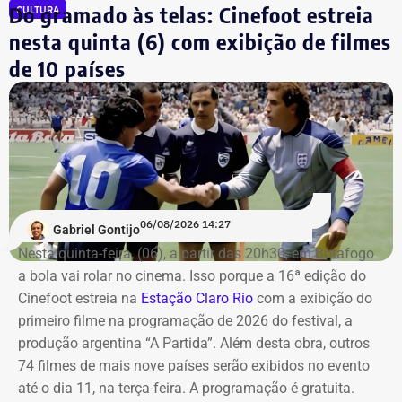
Do gramado às telas: Cinefoot estreia
CULTURA
Os saldos em contas bancárias também cresceram. Os
nesta quinta (6) com exibição de filmes
depósitos em conta corrente, que somavam R$ 50.686,20
de 10 países
há quatro anos, passaram para R$ 97.543,64.
Já o apartamento herdado em Campos dos Goytacazes,
avaliado em R$ 187.475,88, e o imóvel herdado em São
João da Barra, de R$ 150 mil, permaneceram com os
mesmos valores declarados.
06/08/2026 14:27
Gabriel Gontijo
Nesta quinta-feira, (06), a partir das 20h30, em Botafogo
a bola vai rolar no cinema. Isso porque a 16ª edição do
Cinefoot estreia na
Estação Claro Rio
com a exibição do
primeiro filme na programação de 2026 do festival, a
produção argentina “A Partida”. Além desta obra, outros
74 filmes de mais nove países serão exibidos no evento
até o dia 11, na terça-feira. A programação é gratuita.