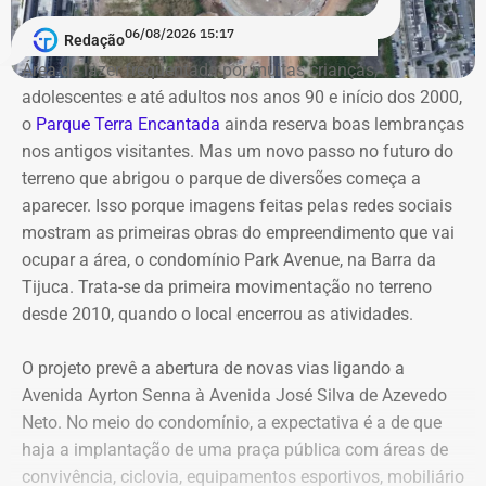
primeiro mandato na Câmara Municipal, declarou
envolvidos permanecem no cargo — Jordão segue como
06/08/2026 15:17
Redação
patrimônio de R$ 130 mil, composto por dois veículos.
candidato — enquanto o processo não tiver uma decisão
Área de lazer frequentada por muitas crianças,
Em 2016, na reeleição, informou bens no valor de R$ 110
definitiva.
adolescentes e até adultos nos anos 90 e início dos 2000,
mil.
o
Parque Terra Encantada
ainda reserva boas lembranças
nos antigos visitantes. Mas um novo passo no futuro do
Já em 2020, quando disputou a Prefeitura de São João
terreno que abrigou o parque de diversões começa a
de Meriti e foi derrotado, declarou patrimônio de R$ 270
aparecer. Isso porque imagens feitas pelas redes sociais
mil, formado por R$ 200 mil em dinheiro em espécie e
mostram as primeiras obras do empreendimento que vai
uma caminhonete Mitsubishi Triton avaliada em R$ 70
ocupar a área, o condomínio Park Avenue, na Barra da
mil.
Tijuca. Trata-se da primeira movimentação no terreno
desde 2010, quando o local encerrou as atividades.
Declarações de Fernando Jordão em 2026 — Foto:
O projeto prevê a abertura de novas vias ligando a
Reprodução/Divulgacand
Avenida Ayrton Senna à Avenida José Silva de Azevedo
Neto. No meio do condomínio, a expectativa é a de que
haja a implantação de uma praça pública com áreas de
convivência, ciclovia, equipamentos esportivos, mobiliário