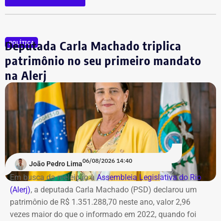
Além dela, outros 12 réus foram alvo de mandados de
busca e deverão se apresentar à Justiça. As ordens
judiciais foram expedidas pelo juiz Alexandre Abrahão
Deputada Carla Machado triplica
POLÍTICA
Teixeira, da 3ª Vara Especializada em Organização
Criminosa do Tribunal de Justiça do Rio.
patrimônio no seu primeiro mandato
na Alerj
*Com informações do g1
06/08/2026 14:40
João Pedro Lima
Em busca da reeleição à
Assembleia Legislativa do Rio
(Alerj)
, a deputada Carla Machado (PSD) declarou um
patrimônio de R$ 1.351.288,70 neste ano, valor 2,96
vezes maior do que o informado em 2022, quando foi