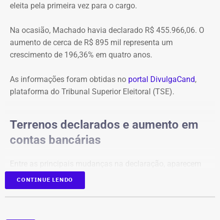
eleita pela primeira vez para o cargo.
Na ocasião, Machado havia declarado R$ 455.966,06. O
aumento de cerca de R$ 895 mil representa um
crescimento de 196,36% em quatro anos.
As informações foram obtidas no
portal DivulgaCand
,
plataforma do Tribunal Superior Eleitoral (TSE).
Terrenos declarados e aumento em
contas bancárias
Entre as principais mudanças na declaração, aparecem
dois terrenos, avaliados em R$ 50 mil e R$ 100 mil, além
CONTINUE LENDO
de um imóvel no valor de R$ 220 mil e um bem declarado
como “outros bens e direitos”, de R$ 500 mil, que não
constavam na prestação de contas de 2022.