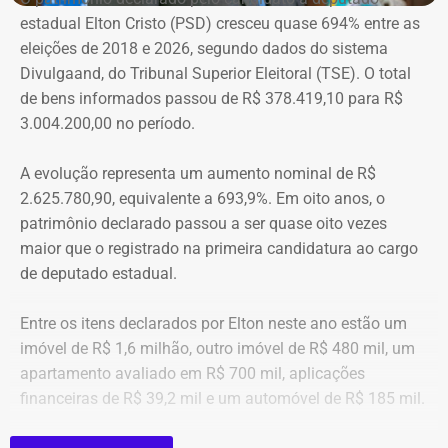
companheiros por violência doméstica.
estadual Elton Cristo (PSD) cresceu quase 694% entre as
eleições de 2018 e 2026, segundo dados do sistema
“Creio que duas coisas ainda impedem as mulheres de
Divulgaand, do Tribunal Superior Eleitoral (TSE). O total
seguirem adiante nesta batalha. A vergonha e o medo.
de bens informados passou de R$ 378.419,10 para R$
Porque é necessário ter mais do que coragem para seguir
3.004.200,00 no período.
adiante no enfrentamento à violência doméstica. Pois
muitas têm medo do agressor sob dois pontos de vista. O
A evolução representa um aumento nominal de R$
primeiro é o temor de continuar viva e estar ao lado do
2.625.780,90, equivalente a 693,9%. Em oito anos, o
agressor. E o outro é o que vai acontecer com ela depois
patrimônio declarado passou a ser quase oito vezes
que a denúncia for feita. Afinal, há o receio que alguma
maior que o registrado na primeira candidatura ao cargo
brecha legal permita que o agressor, de alguma forma,
de deputado estadual.
fique impune”, comenta.
Entre os itens declarados por Elton neste ano estão um
Passados oitos anos após as agrssões se tornarem
imóvel de R$ 1,6 milhão, outro imóvel de R$ 480 mil, um
públicas nacionalmente, Cristiane cita qual o principal
apartamento avaliado em R$ 700 mil, aplicações
item que acredita ser necessário que as autoridades
financeiras de R$ 39,2 mil e um automóvel de R$ 185 mil.
tenham mais rigor.