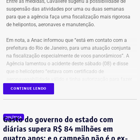
Entre as medidas, Cavaliere sugeriu a possibilidade de
escritor ainda garoto, em Alagoas, onde nasceu.
suspensão das atividades por uma ou duas semanas
para que a agência faça uma fiscalização mais rigorosa
de helipontos, aeronaves e manutenção.
Em nota, a Anac informou que “está em contato com a
prefeitura do Rio de Janeiro, para uma atuação conjunta
na fiscalização especialmente de voos panorâmicos”. A
Agência lamentou o acidente deste sábado (08) e disse
que o helicóptero “estava com certificado de
aeronavegabilidade válido e tinha autorização para fazer
serviço aéreo especializado (SAE) de voo panorâmico,
CONTINUE LENDO
conforme informações do Registro Aeronáutico Brasileiro
(RAB)”.
Evento vai discutir a proposta do arquiteto
Gasto do governo do estado com
POLÍTICA
Em 55 dias, dois acidentes com
diárias supera R$ 84 milhões em
Intervenções arquitetônicas para
helicópteros deixam 10 mortos no
quatro anos; e o campeão não é o ex-