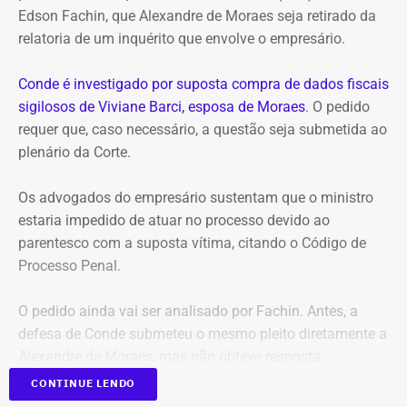
Edson Fachin, que Alexandre de Moraes seja retirado da
milhares brasileiros. Agora eles estão atacando a
relatoria de um inquérito que envolve o empresário.
vacinação de crianças”, disse Freixo.
Conde é investigado por suposta compra de dados fiscais
O petista também falou sobre o sucesso das campanhas
sigilosos de Viviane Barci, esposa de Moraes
. O pedido
de vacinação no país, que reduziram a incidência de
requer que, caso necessário, a questão seja submetida ao
doenças como varíola, poliomielite, rubéola, difteria,
plenário da Corte.
tétano, coqueluche e outras. E lembrou dos episódios no
governo Jair Bolsonaro, onde o ex-presidente se
Os advogados do empresário sustentam que o ministro
posicionou contra a aplicação de vacinas durante a
estaria impedido de atuar no processo devido ao
pandemia da Covid-19.
parentesco com a suposta vítima, citando o Código de
Processo Penal.
“Tomar vacina é um direito da criança. A criança tem
direito à vida. E se a sua filha tiver alguma doença grave
O pedido ainda vai ser analisado por Fachin. Antes, a
fruto da não vacinação, que você negou a ela? Você vai
defesa de Conde submeteu o mesmo pleito diretamente a
ser o responsável? Vai ser preso? Me reuni com minha
Alexandre de Moraes, mas não obteve resposta.
equipe e no início da semana vou processar você no
Ministério Público Federal por crime contra o Estatuto da
CONTINUE LENDO
Criança e do Adolescente porque você é criminoso e tem