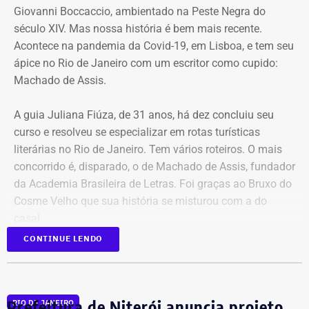
Giovanni Boccaccio, ambientado na Peste Negra do
que se apresentou às autoridades após a emissão de
século XIV. Mas nossa história é bem mais recente.
uma ordem de prisão preventiva expedida por Moraes.
Acontece na pandemia da Covid-19, em Lisboa, e tem seu
ápice no Rio de Janeiro com um escritor como cupido:
A medida de prisão, à época, ocorreu mesmo com parecer
Machado de Assis.
contrário da Procuradoria-Geral da República (PGR), que
não identificou riscos ou provas suficientes para justificar
A guia Juliana Fiúza, de 31 anos, há dez concluiu seu
a custódia cautelar de Marcelo Conde naquele momento.
curso e resolveu se especializar em rotas turísticas
literárias no Rio de Janeiro. Tem vários roteiros. O mais
Com informações do portal “Metrópoles”.
concorrido é, disparado, o de Machado de Assis, fundador
da Academia Brasileira de Letras. Foi graças ao Bruxo do
Cosme Velho que sua história se misturou com a do
casal.
CONTINUE LENDO
Durante a pandemia, Rui Carvalho e Sofia Vicente
dedicaram parte do seu tempo à literatura, participando
de um clube. Descobriram que eram apaixonados por
Prefeitura de Niterói anuncia projeto
RIO DE JANEIRO
Machado de Assis. Mais um pouco e descobriram-se,