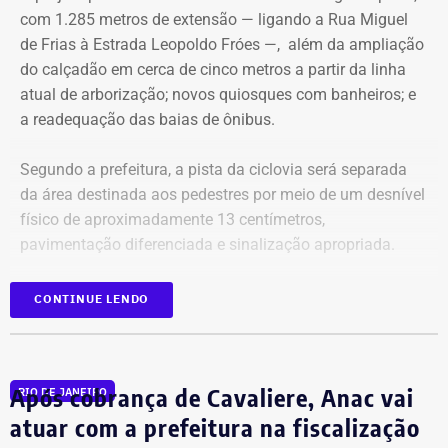
hesitará em levar o desavisado para uma internação
com 1.285 metros de extensão — ligando a Rua Miguel
compulsória. Na mente de Nireu, os personagens de um
de Frias à Estrada Leopoldo Fróes —, além da ampliação
dos maiores escritores brasileiros de todos os tempos,
do calçadão em cerca de cinco metros a partir da linha
Machado de Assis, passeiam por aí, a clamar, como
atual de arborização; novos quiosques com banheiros; e
fantasmas, um caminho delimitado por “templos” onde o
a readequação das baias de ônibus.
povo possa prestar a devida homenagem a seu criador.
Segundo a prefeitura, a pista da ciclovia será separada
da área destinada aos pedestres por meio de um desnível
físico de aproximadamente 13 centímetros,
pavimentação diferenciada e sinalização apropriada.
Junto à faixa de areia, também será criada uma faixa lisa
CONTINUE LENDO
de granito com 1,5 metro de largura, destinada à
circulação de cadeirantes e também utilizada para
caminhada e corrida.
Após cobrança de Cavaliere, Anac vai
RIO DE JANEIRO
atuar com a prefeitura na fiscalização
Proposta busca reorganizar o fluxo