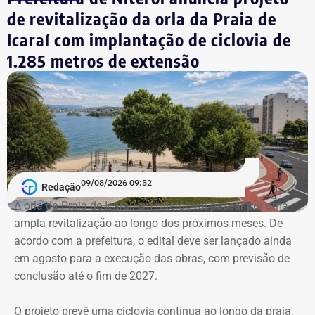
agora, apaixonados um pelo outro. Depois do casamento,
de revitalização da orla da Praia de
os portugueses procuraram Juliana, que conheceram
Icaraí com implantação de ciclovia de
através das redes sociais, para comemorar a lua de mel
1.285 metros de extensão
de um jeito diferente e especial: fazendo o roteiro literário
de Machado de Assis no Rio.
Personagens de uma história contada
e recontada
09/08/2026 09:52
E as artes do bruxo vão mais longe e criam outra
Redação
conexão. O arquiteto e historiador Nireu Cavalcanti tem
A orla da Praia de Icaraí, em Niterói, vai passar por uma
um sonho. Nele, caminham pelas ruas do Rio de Janeiro
ampla revitalização ao longo dos próximos meses. De
Bentinho, olhando para os lados, desconfiado do que
acordo com a prefeitura, o edital deve ser lançado ainda
aconteceu no passado. O filósofo Quincas Borba filosofa
em agosto para a execução das obras, com previsão de
e se pergunta onde errou. Ao mesmo tempo, o transeunte
conclusão até o fim de 2027.
precisa ter cuidado com seus trejeitos. Podem ser mal
interpretados por um tal Dr. Simão Bacamarte, que não
O projeto prevê uma ciclovia contínua ao longo da praia,