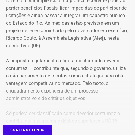
fazem da inadimplência uma prática recorrente poderão
demanda real do cotidiano feminino. O principal gatilho
perder benefícios fiscais, ficar impedidas de participar de
que muitas sentem é a constatação do medo. Por isso, os
Evolução do patrimônio declarado por Fred Pacheco à Justiça Eleitoral
licitações e ainda passar a integrar um cadastro público
treinamentos vão além dos socos. O foco principal é a
entre 2012 e 2026, em valores nominais e corrigidos pela inflação (IPCA) –
do Estado do Rio. As medidas estão previstas em um
consciência situacional e a capacidade de reação rápida
Tabela: Imagem gerada por IA
projeto de lei encaminhado pelo governador em exercício,
antes mesmo que o contato físico aconteça”, comenta.
Ricardo Couto, à Assembleia Legislativa (Alerj), nesta
Apesar da recuperação, o valor ainda está 16,3% abaixo,
quinta-feira (06).
em termos nominais, do pico registrado em 2022.
Quando a comparação é feita em valores corrigidos pela
A proposta regulamenta a figura do chamado devedor
inflação, a diferença chega a 30,1%.
contumaz — contribuinte que, segundo o governo, utiliza
o não pagamento de tributos como estratégia para obter
vantagem competitiva no mercado. Pelo texto, o
Patrimônio de Fred Pacheco é
enquadramento dependerá de um processo
composto em sua maioria por
administrativo e de critérios objetivos.
imóveis
Só poderá ser classificado como devedor contumaz o
A maior parte dos bens declarados por Fred Pacheco está
contribuinte que acumule débitos superiores a R$ 15
concentrada em imóveis. O deputado informou possuir
milhões, em valor superior ao patrimônio conhecido, além
CONTINUE LENDO