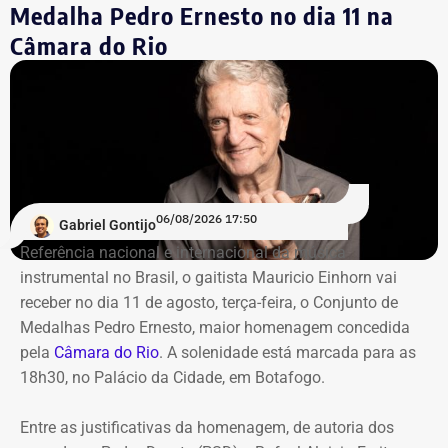
Medalha Pedro Ernesto no dia 11 na
Câmara do Rio
Mais de 20% da carteira
compremetida sob ‘risco de default’
De acordo com o relatório de auditoria do TCE-RJ, os R$
59,6 milhões alocados no Banco Master entre junho e
julho de 2024 representavam mais de 20% de toda a
carteira de investimentos do Itaprevi. A equipe técnica do
06/08/2026 17:50
Gabriel Gontijo
Tribunal classificou o processo decisório como
Referência nacional e internacional da música
“negligente e temerário”.
instrumental no Brasil, o gaitista Mauricio Einhorn vai
receber no dia 11 de agosto, terça-feira, o Conjunto de
Entre os principais pontos apontados pela auditoria
Medalhas Pedro Ernesto, maior homenagem concedida
estão:
pela
Câmara do Rio
. A solenidade está marcada para as
18h30, no Palácio da Cidade, em Botafogo.
Mudança brusca na estratégia de investimento: a
alocação em letras financeiras foi elevada de 2% para
Entre as justificativas da homenagem, de autoria dos
20% logo na primeira reunião da nova gestão,