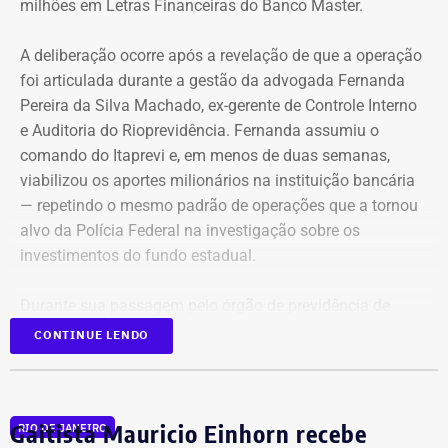
milhões em Letras Financeiras do Banco Master.
A deliberação ocorre após a revelação de que a operação
foi articulada durante a gestão da advogada Fernanda
Pereira da Silva Machado, ex-gerente de Controle Interno
e Auditoria do Rioprevidência. Fernanda assumiu o
comando do Itaprevi e, em menos de duas semanas,
Declaração de bens de Alex Melim em 2026 — Foto:
viabilizou os aportes milionários na instituição bancária
Reprodução/Divulgacand
— repetindo o mesmo padrão de operações que a tornou
alvo da Polícia Federal na investigação sobre os
investimentos do fundo estadual.
Durante sua passagem pelo órgão de previdência de
Itaguaí, a ex-gerente do Rioprevidência também
nomeou
CONTINUE LENDO
para a estrutura interna o ex-policial federal Jayme Alves
de Oliveira Filho, o “Careca” da Lava Jato,
conhecido por
transportar malas de dinheiro para o doleiro Alberto
Gaitista Mauricio Einhorn recebe
RIO DE JANEIRO
Youssef.