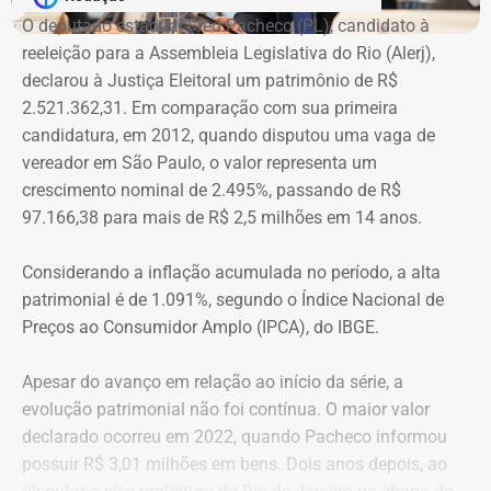
Na declaração apresentada em 2018, quando terminou a
A atriz foi a primeira mulher a receber o benefício do
O deputado estadual Fred Pacheco (PL), candidato à
eleição como suplente, Elton Cristo informou possuir três
“botão do pânico”, ferramenta criada em 2019 pela
reeleição para a Assembleia Legislativa do Rio (Alerj),
veículos, um consórcio não contemplado e depósitos em
Polícia Militar do Rio. O objeto é conectado a uma
declarou à Justiça Eleitoral um patrimônio de R$
conta corrente, totalizando R$ 378,4 mil.
tornozeleira eletrônica usada pelo agressor. Em caso de
2.521.362,31. Em comparação com sua primeira
aproximação, a central de monitoramento é acionada e
candidatura, em 2012, quando disputou uma vaga de
Quatro anos depois, nas eleições de 2022, quando voltou
entra em contato com a vítima e o agressor por telefone.
vereador em São Paulo, o valor representa um
a disputar uma vaga na Assembleia Legislativa (Alerj) e
crescimento nominal de 2.495%, passando de R$
novamente ficou como suplente, o patrimônio declarado
97.166,38 para mais de R$ 2,5 milhões em 14 anos.
saltou para R$ 1.658.540,00. Na ocasião, os bens
passaram a incluir um apartamento avaliado em R$ 560
Considerando a inflação acumulada no período, a alta
mil, uma chácara de R$ 400 mil, dois veículos que
patrimonial é de 1.091%, segundo o Índice Nacional de
somavam R$ 647,3 mil e participações societárias em
Preços ao Consumidor Amplo (IPCA), do IBGE.
empresas do ramo de alimentação.
Apesar do avanço em relação ao início da série, a
Em 2024, quando foi eleito vereador da cidade de Nova
evolução patrimonial não foi contínua. O maior valor
Iguaçu, Elton Cristo declarou R$ 2.317.390,00 em bens,
declarado ocorreu em 2022, quando Pacheco informou
incluindo um sítio avaliado em R$ 1,12 milhão, além de
possuir R$ 3,01 milhões em bens. Dois anos depois, ao
um apartamento, outro imóvel rural, participação