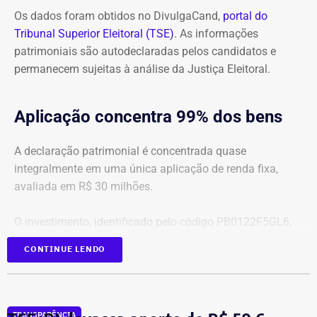
Globo”
Os dados foram obtidos no DivulgaCand,
portal do
Tribunal Superior Eleitoral (TSE)
. As informações
patrimoniais são autodeclaradas pelos candidatos e
permanecem sujeitas à análise da Justiça Eleitoral.
Aplicação concentra 99% dos bens
A declaração patrimonial é concentrada quase
integralmente em uma única aplicação de renda fixa,
avaliada em R$ 30 milhões.
O investimento, identificado pelo código PB0122F5GL6,
representa cerca de 99,2% de todo o patrimônio
CONTINUE LENDO
informado À Justiça Eleitoral.
Os demais oito bens declarados somam R$ 233.522,35 e
incluem aplicações de renda fixa em diferentes
TRANSPARÊNCIA