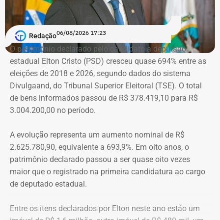
regime semiaberto.
Em conversa com o TEMPO REAL RJ, Cristiane analisa o
06/08/2026 17:23
Redação
que ainda falta às mulheres na hora de denunciar os
O patrimônio declarado pelo candidato a deputado
companheiros por violência doméstica.
estadual Elton Cristo (PSD) cresceu quase 694% entre as
eleições de 2018 e 2026, segundo dados do sistema
“Creio que duas coisas ainda impedem as mulheres de
Divulgaand, do Tribunal Superior Eleitoral (TSE). O total
seguirem adiante nesta batalha. A vergonha e o medo.
de bens informados passou de R$ 378.419,10 para R$
Porque é necessário ter mais do que coragem para seguir
3.004.200,00 no período.
adiante no enfrentamento à violência doméstica. Pois
muitas têm medo do agressor sob dois pontos de vista. O
A evolução representa um aumento nominal de R$
primeiro é o temor de continuar viva e estar ao lado do
2.625.780,90, equivalente a 693,9%. Em oito anos, o
agressor. E o outro é o que vai acontecer com ela depois
patrimônio declarado passou a ser quase oito vezes
que a denúncia for feita. Afinal, há o receio que alguma
maior que o registrado na primeira candidatura ao cargo
brecha legal permita que o agressor, de alguma forma,
de deputado estadual.
fique impune”, comenta.
Entre os itens declarados por Elton neste ano estão um
Passados oito anos após as agrssões se tornarem