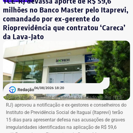
TCE-RJ devassa aporte de R$ 59,6
instituições financeiras, além de um depósito bancário no
milhões no Banco Master pelo Itaprevi,
valor de R$ 0,01.
comandado por ex-gerente do
Rioprevidência que contratou ‘Careca’
Empresário do setor de seguros
da Lava-Jato
De acordo com os dados do registro de candidatura, Alex
Melim nasceu no Rio de Janeiro em 2 de junho de 1976, é
casado, possui ensino médio completo e declarou exercer
a profissão de empresário.
Em documento de consulta pública da Casa da Moeda do
06/08/2026 18:20
Redação
Brasil, Alex Ofredi Melim aparece como representante da
O plenário do Tribunal de Contas do Estado do Rio (TCE-
Melim Corretora de Seguros Ltda., empresa que atua no
RJ) aprovou a notificação e ex-gestores e conselheiros do
setor de seguros e planos de saúde.
Instituto de Previdência Social de Itaguaí (Itaprevi) terão
15 dias para apresentar defesa nas acusações de graves
irregularidades identificadas na aplicação de R$ 59,6