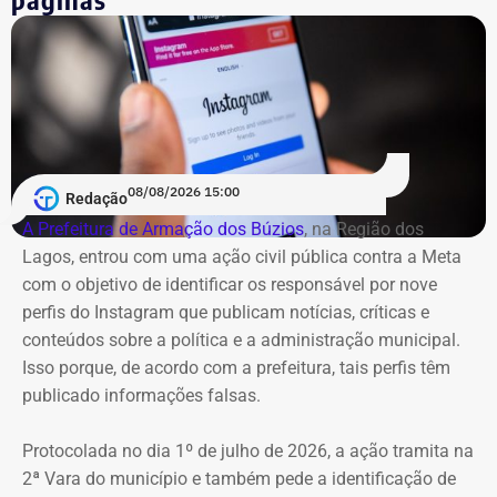
6
Gustavo Reis Ferreira
R$
R$
R
348.094,75
41.125,19
3
7
Igor Domingos Marques da
R$
R$
R
Silva
281.845,47
25.594,23
2
08/08/2026 15:00
Redação
A Prefeitura de Armação dos Búzios
, na Região dos
8
Danielle Christian Ribeiro
R$
R$
R
Lagos, entrou com uma ação civil pública contra a Meta
Barros
281.042,85
103.247,91
1
com o objetivo de identificar os responsável por nove
perfis do Instagram que publicam notícias, críticas e
9
Fernando Cezar Jorge
R$
R$
R
conteúdos sobre a política e a administração municipal.
Hakme
274.382,64
22.028,93
2
Isso porque, de acordo com a prefeitura, tais perfis têm
publicado informações falsas.
10
Edmilson Suassuna da Silva
R$
R$
—
Protocolada no dia 1º de julho de 2026, a ação tramita na
273.040,85
273.040,85
2ª Vara do município e também pede a identificação de