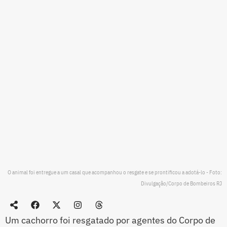
O animal foi entregue a um casal que acompanhou o resgate e se prontificou a adotá-lo - Foto:
Divulgação/Corpo de Bombeiros RJ
Um cachorro foi resgatado por agentes do Corpo de