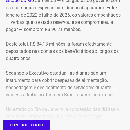
estado do Rio
aumentou — e os gastos do governo
com
Anac, neste sábado (08), justamente à ocorrência de mais
as chamadas despesas com diárias dispararam. Entre
de um acidente aéreo no Rio, em um curto intervalo de
janeiro de 2022 e julho de 2026, os valores empenhados
tempo.
— verbas que o estado reservou e se comprometeu a
pagar — somaram R$ 90,21 milhões.
“Eu quero que a Anac tome essas medidas, inclusive com
a possibilidade de suspensão de voos panorâmicos por
Deste total, R$ 84,13 milhões já foram efetivamente
uma semana ou por duas semanas, ou pelo tempo que
depositados nas contas dos beneficiários ao longo dos
seja necessário para a Anac fazer uma fiscalização mais
quatro anos.
intensa nos helipontos, nas aeronaves, na manutenção
dessas aeronaves, para que a gente possa ter segurança
Segundo o Executivo estadual, as diárias são um
dos visitantes que visitam a cidade, dos turistas que
instrumento para cobrir despesas de alimentação,
visitam a cidade e da população que circula aqui pela
hospedagem e deslocamento de servidores durante
cidade”, afirmou o prefeito.
viagens a trabalho, tanto no Brasil quanto no exterior.
Cavaliere esteve presente no local do acidente
para
No estado do Rio de Janeiro, a concessão das diárias a
acompanhar o trabalho das equipes de resgate. Segundo
servidores, empregados públicos e contratados
o prefeito, ele entrou em contato com o presidente da
temporários é regulamentada pelos decretos estaduais nº
Anac e a prefeitura encaminhou um comunicado à
CONTINUE LENDO