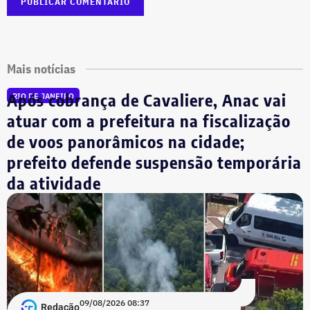
Mais notícias
Após cobrança de Cavaliere, Anac vai
RIO DE JANEIRO
atuar com a prefeitura na fiscalização
de voos panorâmicos na cidade;
prefeito defende suspensão temporária
da atividade
09/08/2026 08:37
Redação