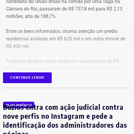
candidato do União Brasil na corrida por uma vaga na
ão
al
Câmara do Rio, passaram de R$ 737,8 mil para R$ 2,13
1
Victor Rosa Travancas
R$
R$
R
milhões, alta de 188,7%.
518.688,07
48.348,60
4
Entre os bens informados, chama atenção um prédio
residencial avaliado em R$ 620 mil e um outro imóvel de
2
Bruno de Queiroz Costa
R$
R$
R
R$ 400 mil.
458.412,41
5.106,28
4
A relação de bens reúne ainda um apartamento de R$
3
Sergio Ricardo M. de
R$
R$
R
277,1 mil, outro de R$ 260 mil e um veículo Discovery
Almeida
372.185,76
53.683,17
3
D300, ano 2023, declarado por R$ 330 mil. Também
CONTINUE LENDO
aparecem na lista cerca de R$ 177 mil em aplicações e
fundos.
4
Cláudio Bonfim de Castro e
R$
R$
R
Silva
369.375,28
88.570,78
2
Búzios entra com ação judicial contra
TRANSPARÊNCIA
nove perfis no Instagram e pede a
5
Rodrigo Ratkus Abel
R$
R$
R
identificação dos administradores das
349.332,01
34.433,88
3
páginas