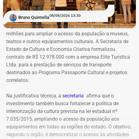
Na ação, a prefeitura também pede informações
Travancas foi exonerado da Casa Civil
em março deste
cadastrais, endereços eletrônicos, telefones, IPs,
ano após dizer que o “Palácio Guanabara é o gabinete do
08/08/2026 13:30
dispositivos utilizados, histórico de nomes,
Bruno Quintella
crime organizado”, em uma participação no podcast
administradores atuais e anteriores, contas vinculadas,
O governo do estado do Rio vai investir quase R$ 13
“Pode Garotinho?”.
meios de recuperação, contas publicitárias e dados de
milhões para ampliar o acesso da população a museus,
pagamento. Com isso, a Meta também seria obrigada a
teatros e outros equipamentos culturais. A Secretaria de
elaborar uma tabela comparativa, indicando se os perfis
Viagens internacionais sob pretexto
Estado de Cultura e Economia Criativa formalizou
compartilham telefones, dispositivos, endereços de IP,
contrato de R$ 12.978.000 com a empresa Elite Turística
acadêmico
administradores, contas de anúncios, meios de
Ltda. para a prestação de serviços de transporte
pagamento ou gerenciadores de negócios.
destinados ao Programa Passaporte Cultural e projetos
Apenas no exercício de 2025, as despesas ligadas a
correlatos.
Victor Travancas dispararam e chegaram a R$ 228,6 mil,
Ação também requer anúncios e
distribuídas em viagens para destinos que incluem Roma,
Na justificativa técnica, a
secretaria
afirma que o
Madri, Nova York, Paris, Amsterdã e Barcelona.
impulsionamentos e cita morte de
investimento também busca fortalecer a política de
criança como exemplo de fake news
interiorização da cultura prevista na lei estadual nº
As justificativas oficiais para as viagens do subsecretário
7.035/2015, ampliando o acesso da população aos
costumam citar cooperação internacional, visitas a
As 31 publicações relacionadas pela prefeitura tratam de
equipamentos em todas as regiões do estado. O objetivo,
universidades e representação institucional. Mas os
assuntos diversos. A lista inclui manchetes sobre prisões
segundo o órgão, é democratizar o acesso às atividades
próprios registros apresentam erros evidentes. Há viagens