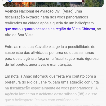
O prefeito do Rio, Eduardo Cavaliere (PSD), pediu à
Agência Nacional de Aviação Civil (Anac) uma
fiscalização extraordinária dos voos panorâmicos
realizados na cidade após a queda de um helicóptero
que matou quatro pessoas na região da Vista Chinesa
, no
Alto da Boa Vista.
Entre as medidas, Cavaliere sugeriu a possibilidade de
suspensão das atividades por uma ou duas semanas
para que a agência faça uma fiscalização mais rigorosa
de helipontos, aeronaves e manutenção.
Em nota, a Anac informou que “está em contato com a
prefeitura do Rio de Janeiro, para uma atuação conjunta
na fiscalização especialmente de voos panorâmicos”. A
Agência lamentou o acidente deste sábado (08) e disse
que o helicóptero “estava com certificado de
aeronavegabilidade válido e tinha autorização para fazer