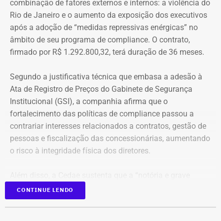
combinação de fatores externos e internos: a violência do
Rio de Janeiro e o aumento da exposição dos executivos
Aumento de gastos com viagens ao
após a adoção de “medidas repressivas enérgicas” no
exterior
âmbito de seu programa de compliance. O contrato,
firmado por R$ 1.292.800,32, terá duração de 36 meses.
Entre janeiro de 2022 e 14 de julho de 2026, a base
estadual registrou R$ 84,13 milhões em pagamentos
Segundo a justificativa técnica que embasa a adesão à
relacionados a diárias. Desse total, R$ 69,45 milhões
Ata de Registro de Preços do Gabinete de Segurança
foram contabilizados como deslocamentos dentro do
Institucional (GSI), a companhia afirma que o
país e R$ 14,68 milhões como viagens ao exterior.
fortalecimento das políticas de compliance passou a
contrariar interesses relacionados a contratos, gestão de
O aumento dos gastos acompanha o crescimento no
pessoas e fiscalização das concessionárias, aumentando
número de viagens: em 2025, o governo autorizou quase
o risco à integridade física dos diretores.
21 mil diárias, frente às cerca de 15 mil registradas no
ano anterior.
Além disso, a Cedae sustenta que a “notória e grave
insegurança pública” no estado, especialmente no
CONTINUE LENDO
A alta nas despesas também reflete o aumento das
município do Rio de Janeiro e na Baixada Fluminense,
missões oficiais ao exterior. Além de crescerem em
reforça a necessidade de proteção aos executivos.
quantidade, essas viagens passaram a concentrar os