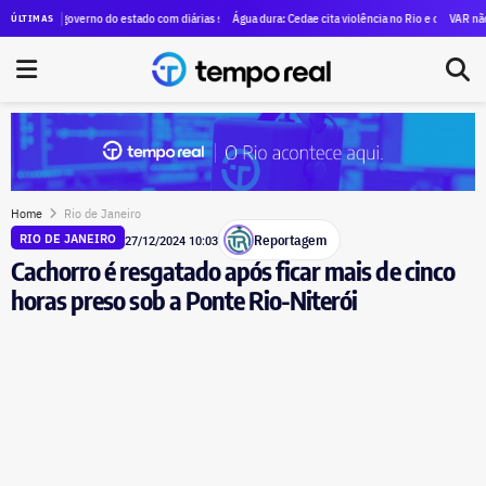
efeitura na fiscalização de voos panorâmicos na cidade; prefeito defende suspensão temporária da
governo do estado com diárias supera R$ 84 milhões em quatro anos; e o campeão não é o ex-gov
Água dura: Cedae cita violência no Rio e compliance para aluga
VAR não foi suficie
ÚLTIMAS
Home
Rio de Janeiro
Reportagem
RIO DE JANEIRO
27/12/2024 10:03
Cachorro é resgatado após ficar mais de cinco
horas preso sob a Ponte Rio-Niterói