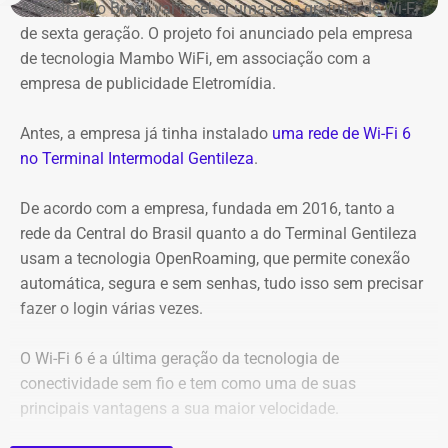
A Central do Brasil vai receber uma rede gratuita de Wi-Fi
de sexta geração. O projeto foi anunciado pela empresa
de tecnologia Mambo WiFi, em associação com a
empresa de publicidade Eletromídia.
Antes, a empresa já tinha instalado
uma rede de Wi-Fi 6
no Terminal Intermodal Gentileza
.
De acordo com a empresa, fundada em 2016, tanto a
rede da Central do Brasil quanto a do Terminal Gentileza
usam a tecnologia OpenRoaming, que permite conexão
automática, segura e sem senhas, tudo isso sem precisar
Captura de tela da publicação de André Janones, utilizado como prova na
fazer o login várias vezes.
representação de Alana Passos — Foto: Reprodução
O Wi-Fi 6 é a última geração da tecnologia de
Na representação, Alana Passos argumenta que, por se
conectividade sem fio e tem como uma de suas
tratar de um deputado federal e agente público, as
principais vantagens a sua maior velocidade.
declarações extrapolam os limites da liberdade de
expressão e podem caracterizar, em tese, violação aos