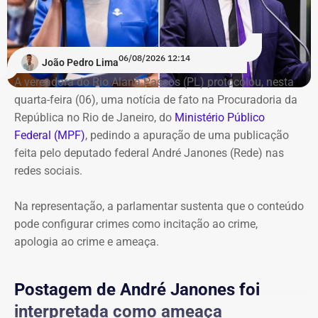
interditados seis depósitos em Copacabana, Leme e
juiz federal e não tinha como prever que o projeto de
Leblon, com a apreensão de 22 toneladas de
estudar em Harvard poderia ser adiado em razão da
equipamentos. A receita estimada, de acordo com o
eleição
“.
06/08/2026 12:14
Executivo municipal, iria para organizações criminosas e
João Pedro Lima
chegaria a R$ 975 mil mensais.
A vereadora do Rio Alana Passos (PL) protocolou, nesta
quarta-feira (06), uma notícia de fato na Procuradoria da
A operação começou por volta das 8h30 e reuniu agentes
República no Rio de Janeiro, do
Ministério Público
da Secretaria Municipal de Ordem Pública (Seop),
Federal (MPF)
, pedindo a apuração de uma publicação
Instituto Municipal de Vigilância Sanitária (IVISA-Rio),
feita pelo deputado federal André Janones (Rede) nas
Guarda Municipal, Comlurb, CET-Rio, Defesa Civil,
redes sociais.
Secretaria Municipal de Desenvolvimento Urbano, além
da Secretaria de Estado de Segurança Pública, Polícia
Na representação, a parlamentar sustenta que o conteúdo
Militar, Light e Águas do Rio.
pode configurar crimes como incitação ao crime,
apologia ao crime e ameaça.
Todo o material apreendido foi encaminhado ao Depósito
Público Municipal de Bonsucesso.
Postagem de André Janones foi
interpretada como ameaça