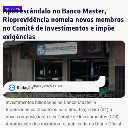
com Garotinho. O partido tinha anunciado a candidatura
Após escândalo no Banco Master,
POLÍTICA
própria do ex-governador Wilson Witzel, mas o político
desistiu da disputa para apoiar a campanha de Anthony
Rioprevidência nomeia novos membros
Garotinho.
no Comitê de Investimentos e impõe
exigências
Com informações de Lauro Jardim, do jornal “O Globo”.
06/08/2026 11:20
Redação
Em meio aos desdobramentos do caso envolvendo
investimentos bilionários no Banco Master, o
Rioprevidência oficializou na última terça-feira (04) a
nova composição do seu Comitê de Investimentos (COI).
A nomeação dos membros foi publicada no Diário Oficial