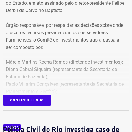
do Estado, em ato assinado pelo diretor-presidente Felipe
Derbli de Carvalho Baptista.
Órgão responsável por respaldar as decisões sobre onde
alocar os recursos previdenciários dos servidores
fluminenses, o Comitê de Investimentos agora passa a
ser composto por:
Márcio Martins Rocha Ramos (diretor de investimentos);
Diana Cabral Siqueira (representante da Secretaria de
Estado de Fazenda);
Pablo Villarim Gonçalves (representante da Secretaria de
Planejamento e Gestão);
Alisson José Ramos Batista (servidor do Corpo Técnico
CONTINUE LENDO
do Rioprevidência);
Geny Andrea Alves (servidora do Corpo Técnico do
Rioprevidência).
Polícia Civil do Rio investiga caso de
POLÍCIA