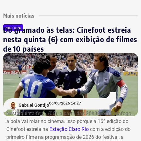
Mais notícias
Do gramado às telas: Cinefoot estreia
CULTURA
nesta quinta (6) com exibição de filmes
de 10 países
06/08/2026 14:27
Gabriel Gontijo
Nesta quinta-feira, (06), a partir das 20h30, em Botafogo
a bola vai rolar no cinema. Isso porque a 16ª edição do
Cinefoot estreia na
Estação Claro Rio
com a exibição do
primeiro filme na programação de 2026 do festival, a