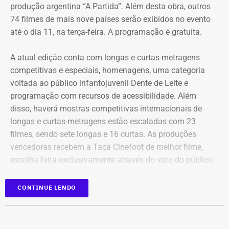
produção argentina “A Partida”. Além desta obra, outros
74 filmes de mais nove países serão exibidos no evento
até o dia 11, na terça-feira. A programação é gratuita.
A atual edição conta com longas e curtas-metragens
competitivas e especiais, homenagens, uma categoria
voltada ao público infantojuvenil Dente de Leite e
programação com recursos de acessibilidade. Além
disso, haverá mostras competitivas internacionais de
longas e curtas-metragens estão escaladas com 23
filmes, sendo sete longas e 16 curtas. As produções
vencedoras recebem a Taça Cinefoot de melhor filme,
escolha feita exclusivamente através do voto do público.
Os países participantes são Brasil, Argentina, México,
CONTINUE LENDO
Itália, Colômbia, Reino Unido, Irã, Espanha, Alemanha,
além de uma coprodução Chile/Palestina/Espanha,
compondo um mosaico representativo do melhor cinema