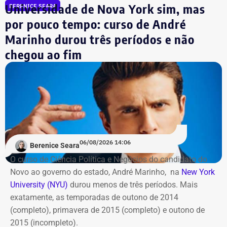
Universidade de Nova York sim, mas
BERENICE SEARA
mundial de futebol da atualidade. Totalizando dez
países.
por pouco tempo: curso de André
Marinho durou três períodos e não
Além da Estação Claro Rio, o Cinefoot terá exibições no
chegou ao fim
Centro Cultural da Justiça Federal, no Centro do Rio; no
Ponto Cine, em Guadalupe; e na Biblioteca Parque
Manguinhos; em Benfica.
06/08/2026 14:06
Berenice Seara
O curso de Ciência Política e Negócios do candidato do
Novo ao governo do estado, André Marinho, na
New York
University (NYU)
durou menos de três períodos. Mais
exatamente, as temporadas de outono de 2014
(completo), primavera de 2015 (completo) e outono de
2015 (incompleto).