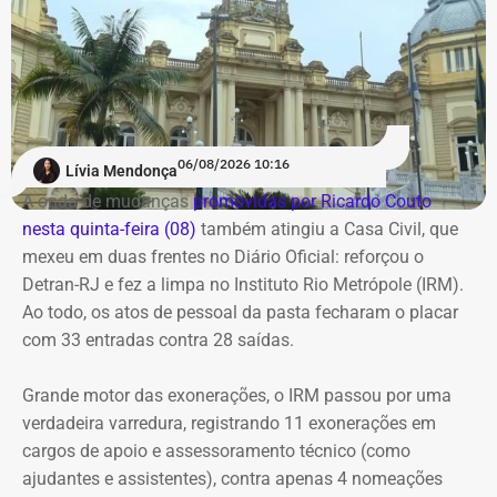
necessárias para que o responsável pelo comentário seja
passem por critérios mais rigorosos, blindando o
identificado.
patrimônio destinado às aposentadorias e pensões dos
servidores do Rio.
Os investigadores expediram um ofício à empresa Meta
Platforms para obter os dados cadastrais vinculados ao
COM FÁBIO MARTINS.
perfil responsável pelo comentário.
06/08/2026 10:16
Lívia Mendonça
A onda de mudanças
promovidas por Ricardo Couto
Com informações de G1.
nesta quinta-feira (08)
também atingiu a Casa Civil, que
mexeu em duas frentes no Diário Oficial: reforçou o
Detran-RJ e fez a limpa no Instituto Rio Metrópole (IRM).
Ao todo, os atos de pessoal da pasta fecharam o placar
com 33 entradas contra 28 saídas.
Grande motor das exonerações, o IRM passou por uma
verdadeira varredura, registrando 11 exonerações em
cargos de apoio e assessoramento técnico (como
ajudantes e assistentes), contra apenas 4 nomeações