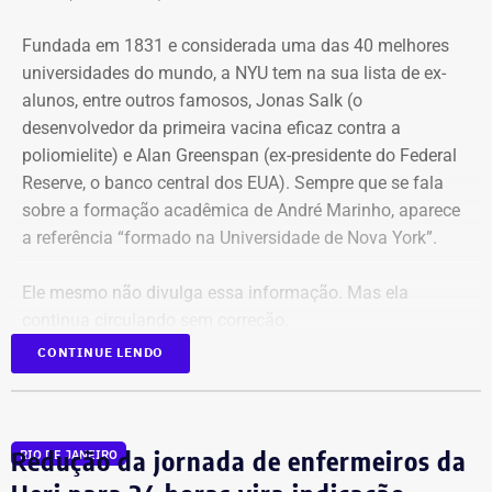
Fundada em 1831 e considerada uma das 40 melhores
universidades do mundo, a NYU tem na sua lista de ex-
alunos, entre outros famosos,
Jonas Salk
(o
desenvolvedor da primeira vacina eficaz contra a
poliomielite) e A
lan Greenspan
(ex-presidente do
Federal
Reserve
, o banco central dos EUA). Sempre que se fala
sobre a formação acadêmica de André Marinho, aparece
a referência “formado na Universidade de Nova York”.
Ele mesmo não divulga essa informação. Mas ela
continua circulando sem correção.
CONTINUE LENDO
No material de campanha, não há
referência à formatura
Redução da jornada de enfermeiros da
RIO DE JANEIRO
André Marinho informa que desistiu da faculdade nos