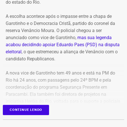
do estado do Rio.
atribuídas a André Janones. A vereadora também pede
que, caso sejam encontrados indícios suficientes de
A escolha acontece após o impasse entre a chapa de
crime, sejam adotadas as medidas legais cabíveis,
Garotinho e o Democracia Cristã, partido do coronel da
incluindo o eventual oferecimento de denúncia.
reserva Venâncio Moura. O policial chegou a ser
anunciado como vice de Garotinho,
mas sua legenda
Para embasar o pedido, a parlamentar anexou capturas
acabou decidindo apoiar Eduardo Paes (PSD) na disputa
de tela da publicação e os links das postagens
eleitoral
, o que estremeceu a aliança de Venâncio com o
divulgadas por Janones nas redes sociais.
candidato Republicanos.
A nova vice de Garotinho tem 49 anos e está na PM do
Rio há 24 anos, com passagens pelo 24º BPM e pela
coordenação do programa Segurança Presente em
Paracambi. Ela também foi diretora de projetos na
iniciativa Heróis do Rio, voltada para o suporte a policiais
feridos e a familiares de agentes falecidos.
CONTINUE LENDO
A indicação também consolida a aliança do Democratas