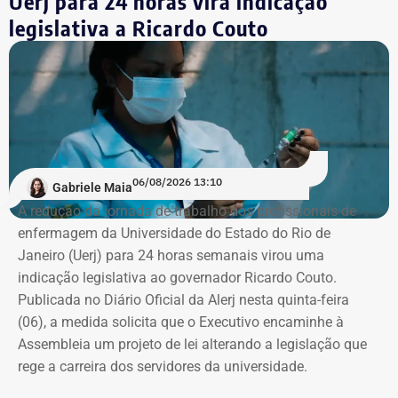
Uerj para 24 horas vira indicação
Estados Unidos porque decidiu voltar ao seu país natal,
legislativa a Ricardo Couto
em plena efervescência do impeachment da ex-presidente
Dilma Rousseff (PT). No Rio, matriculou-se em Direito na
PUC, onde ficou de 2016 a 2019. Em seguida, quando já
trabalhava no “Pânico”, transferiu-se para o Instituto
Damásio, do IBMEC de São Paulo. E lá concluiu o curso,
em 2020, no início da pandemia.
06/08/2026 13:10
Gabriele Maia
“Eu nunca afirmei que me formei, mas que estudei em
A redução da jornada de trabalho dos profissionais de
Nova York, na PUC e no Institiuto Damásio. Se alguém diz
enfermagem da Universidade do Estado do Rio de
que eu me formei na NYU, não fui eu, porque sempre
Janeiro (Uerj) para 24 horas semanais virou uma
procurei ser muito preciso com isso”, diz André Marinho.
indicação legislativa ao governador Ricardo Couto.
Publicada no Diário Oficial da Alerj nesta quinta-feira
No material de divulgação da campanha, nas redes
(06), a medida solicita que o Executivo encaminhe à
sociais, realmente, não há qualquer referência à
Assembleia um projeto de lei alterando a legislação que
formatura.
rege a carreira dos servidores da universidade.