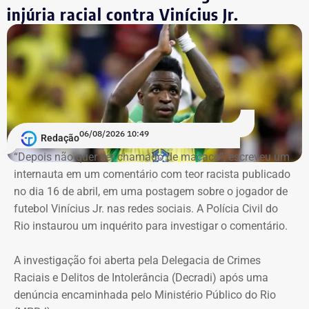
injúria racial contra Vinícius Jr.
Retroatividade de atos para garantir
segurança jurídica
Um dos pontos de destaque no ato administrativo é a
atribuição de efeitos retroativos a 1º de julho de 2026.
Segundo a portaria, a medida serve para validar e
06/08/2026 10:49
Redação
regularizar decisões de gestão e investimentos que já
“Depois não quer ser chamado de macaco”, escreveu um
vinham sendo praticados pelos servidores designados
internauta em um comentário com teor racista publicado
desde o mês passado. O fundo justifica a retroatividade
no dia 16 de abril, em uma postagem sobre o jogador de
na necessidade de preservar a continuidade do serviço
futebol Vinícius Jr. nas redes sociais. A Polícia Civil do
público, a eficiência e a segurança jurídica de suas
Rio instaurou um inquérito para investigar o comentário.
operações.
A investigação foi aberta pela Delegacia de Crimes
Prazos rigorosos para certificação
Raciais e Delitos de Intolerância (Decradi) após uma
denúncia encaminhada pelo Ministério Público do Rio
obrigatória