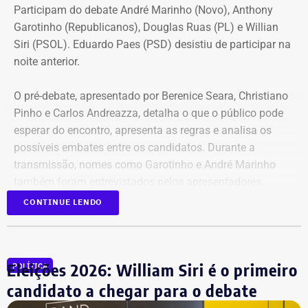
Participam do debate André Marinho (Novo), Anthony
Garotinho (Republicanos), Douglas Ruas (PL) e Willian
Siri (PSOL). Eduardo Paes (PSD) desistiu de participar na
noite anterior.
O pré-debate, apresentado por Berenice Seara, Christiano
Pinho e Carlos Andreazza, detalha o que o público pode
esperar do encontro, apresenta as regras e analisa os
possíveis embates entre os candidatos. Durante a
transmissão, nomes como Garotinho e André Marinho
também foram entrevistados pelos apresentadores.
CONTINUE LENDO
Acompanhe a cobertura especial pelo YouTube e
Instagram
do TEMPO REAL.
Eleições 2026: William Siri é o primeiro
POLÍTICA
candidato a chegar para o debate