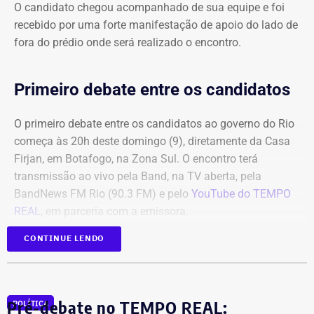
O candidato chegou acompanhado de sua equipe e foi
recebido por uma forte manifestação de apoio do lado de
fora do prédio onde será realizado o encontro.
Primeiro debate entre os candidatos
O primeiro debate entre os candidatos ao governo do Rio
começa às 20h deste domingo (9), diretamente da Casa
Firjan, em Botafogo, na Zona Sul. O encontro terá
transmissão ao vivo pela Band, na TV aberta, pela
BandNews FM Rio (90.3 FM) e pelo
YouTube do TEMPO
REAL
, em parceria com a emissora.
CONTINUE LENDO
Participam do debate André Marinho (Novo), Anthony
Garotinho (Republicanos), Douglas Ruas (PL) e Willian
Siri (PSOL). O candidato Eduardo Paes (PSD) informou
na noite anterior que não iria comparecer.
Pré-debate no TEMPO REAL:
POLÍTICA