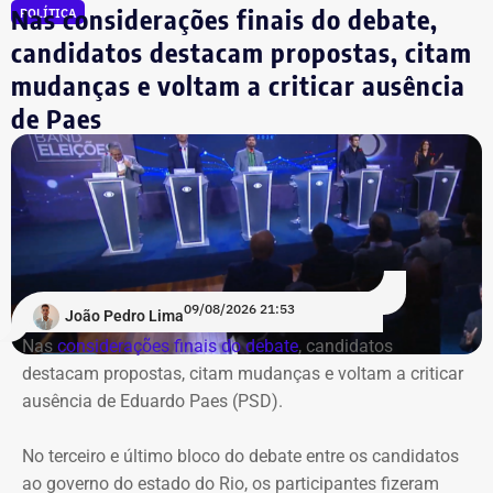
Nas considerações finais do debate,
POLÍTICA
houve os confrontos diretos.
candidatos destacam propostas, citam
No segundo, os participantes responderam a
perguntas
mudanças e voltam a criticar ausência
feitas por jornalistas
, a partir de temas previamente
de Paes
contextualizados, seguido de mais uma rodada de
perguntas diretas. Vale destacar que nas duas rodadas
em que os candidatos se questionavam, os postulantes
ao Palácio Guanabara seguiram a mesma ordem de
quem pergunta a quem.
Pela ordem das perguntas entre si, a impressão foi de que
09/08/2026 21:53
João Pedro Lima
os candidatos evitaram direcionar questionamentos a
Nas
considerações finais do debate
, candidatos
Garotinho, enquanto Douglas Ruas e André Marinho
destacam propostas, citam mudanças e voltam a criticar
protagonizaram uma espécie de dobradinha, utilizando
ausência de Eduardo Paes (PSD).
suas perguntas para abrir espaço para o outro apresentar
e explicar seu plano de governo. O terceiro e último bloco
No terceiro e último bloco do debate entre os candidatos
foi
reservado às considerações finais
.
ao governo do estado do Rio, os participantes fizeram