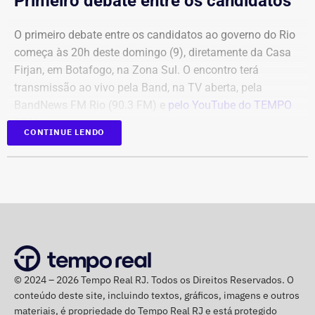
Primeiro debate entre os candidatos
O primeiro debate entre os candidatos ao governo do Rio
começa às 20h deste domingo (9), diretamente da Casa
Firjan, em Botafogo, na Zona Sul. O encontro terá
transmissão ao vivo pela Band, na TV aberta, pela
BandNews FM Rio (90.3 FM) e
pelo YouTube do TEMPO
REAL
, em parceria com a emissora.
CONTINUE LENDO
Participam do debate André Marinho (Novo), Anthony
Garotinho (Republicanos), Douglas Ruas (PL) e Willian
Siri (PSOL). O candidato Eduardo Paes (PSD) informou
na noite anterior que não iria comparecer.
O público também poderá acompanhar a cobertura
especial do TEMPO REAL pelo Instagram do portal, com
© 2024 – 2026 Tempo Real RJ. Todos os Direitos Reservados. O
transmissão e atualizações nos Stories.
conteúdo deste site, incluindo textos, gráficos, imagens e outros
materiais, é propriedade do Tempo Real RJ e está protegido