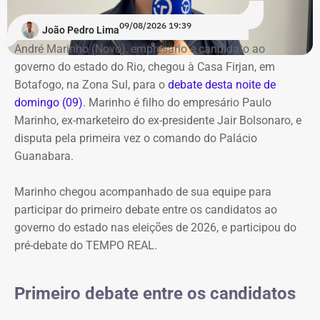
Garotinho (Republicanos), Douglas Ruas (PL) e Willian
obrigatoriamente o último a responder. Os candidatos
Siri (PSOL). O candidato Eduardo Paes (PSD) informou
09/08/2026 19:39
também terão uma nova rodada de confrontos com
João Pedro Lima
na noite anterior que não iria comparecer.
temas livres, seguindo o mesmo controle de tempo por
André Marinho (Novo), empresário e candidato ao
cronômetro.
governo do estado do Rio, chegou à Casa Firjan, em
Acompanhe a cobertura especial do TEMPO REAL pelo
Botafogo, na Zona Sul, para o
debate desta noite de
Instagram do portal, com transmissão e atualizações nos
O debate marca a estreia do TEMPO REAL na cobertura
domingo (09)
. Marinho é filho do empresário Paulo
Stories, e ao vivo pelo YouTube.
de uma eleição estadual. O portal já havia acompanhado
Marinho, ex-marketeiro do ex-presidente Jair Bolsonaro, e
as eleições municipais de 2024 em todo o estado do Rio
disputa pela primeira vez o comando do Palácio
e, agora, amplia a cobertura para a disputa pelo governo
Guanabara.
fluminense.
Marinho chegou acompanhado de sua equipe para
Acompanhe a transmissão e a cobertura em tempo real
participar do primeiro debate entre os candidatos ao
do primeiro debate entre os candidatos ao governo do
governo do estado nas eleições de 2026, e participou do
Rio.
pré-debate do TEMPO REAL.
Primeiro debate entre os candidatos