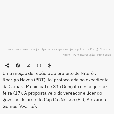
Exonerações na Alerj atingem alguns nomes ligados ao grupo político de Rodrigo Neves, em
Niterói – Foto: Reprodução/ Redes Sociais
Uma moção de repúdio ao prefeito de Niterói,
Rodrigo Neves (PDT), foi protocolada no expediente
da Câmara Municipal de São Gonçalo nesta quinta-
feira (17). A proposta veio do vereador e líder do
governo do prefeito Capitão Nelson (PL), Alexandre
Gomes (Avante).