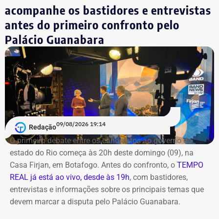
acompanhe os bastidores e entrevistas
O público também poderá acompanhar a cobertura
antes do primeiro confronto pelo
especial do TEMPO REAL pelo Instagram do portal, com
Palácio Guanabara
transmissão e atualizações nos Stories. Estamos ao vivo
com o pré-debate desde às 19h.
Acompanhe pelo link.
09/08/2026 19:14
Redação
O primeiro debate entre os candidatos ao governo do
estado do Rio começa às 20h deste domingo (09), na
Casa Firjan, em Botafogo. Antes do confronto, o
TEMPO
REAL já está ao vivo, desde às 19h
, com bastidores,
entrevistas e informações sobre os principais temas que
devem marcar a disputa pelo Palácio Guanabara.