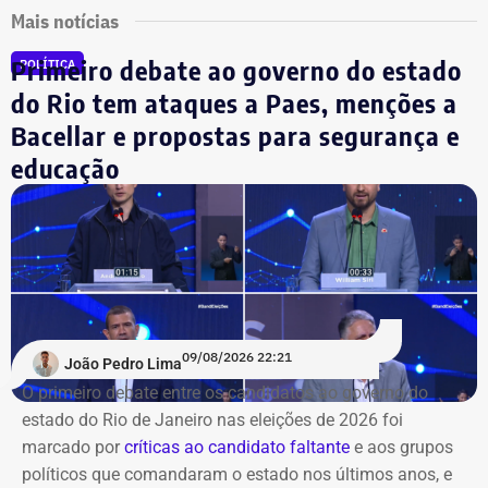
Mais notícias
Primeiro debate ao governo do estado
POLÍTICA
do Rio tem ataques a Paes, menções a
Bacellar e propostas para segurança e
educação
09/08/2026 22:21
João Pedro Lima
O primeiro debate entre os candidatos ao governo do
estado do Rio de Janeiro nas eleições de 2026 foi
marcado por
críticas ao candidato faltante
e aos grupos
políticos que comandaram o estado nos últimos anos, e