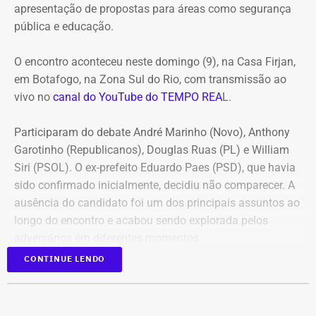
apresentação de propostas para áreas como segurança
pública e educação.
O encontro aconteceu neste domingo (9), na Casa Firjan,
em Botafogo, na Zona Sul do Rio, com transmissão ao
vivo no
canal do YouTube do TEMPO REA
L.
Participaram do debate André Marinho (Novo), Anthony
Garotinho (Republicanos), Douglas Ruas (PL) e William
Siri (PSOL). O ex-prefeito Eduardo Paes (PSD), que havia
sido confirmado inicialmente, decidiu não comparecer. A
ausência do candidato foi um dos principais assuntos ao
longo do encontro e acabou sendo explorada pelos
adversários em diferentes momentos.
CONTINUE LENDO
O debate foi mediado pela jornalista Adriana Araújo e
dividido em três blocos. No primeiro, os candidatos
responderam à uma pergunta em comum e, em seguida,