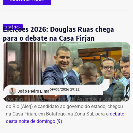
REAL
, em parceria com a emissora.
Participam do debate André Marinho (Novo), Anthony
Garotinho (Republicanos), Douglas Ruas (PL) e Willian
Eleições 2026: Douglas Ruas chega
POLÍTICA
Siri (PSOL). O candidato Eduardo Paes (PSD) informou
para o debate na Casa Firjan
na noite anterior que não iria comparecer.
O público também poderá acompanhar a cobertura
especial do TEMPO REAL pelo Instagram do portal, com
transmissão e atualizações nos Stories. Estamos ao vivo
com o pré-debate desde às 19h.
Acompanhe pelo link.
09/08/2026 19:22
João Pedro Lima
Douglas Ruas (PL), presidente da Assembleia Legislativa
do Rio (Alerj) e candidato ao governo do estado, chegou
na Casa Firjan, em Botafogo, na Zona Sul, para o
debate
desta noite de domingo (9)
.