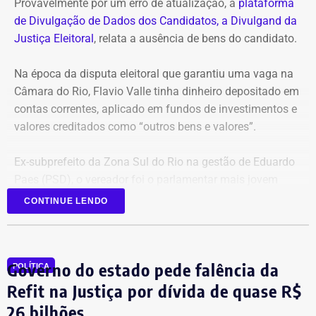
Provavelmente por um erro de atualização, a
plataforma
de Divulgação de Dados dos Candidatos, a Divulgand da
Justiça Eleitoral
, relata a ausência de bens do candidato.
Na época da disputa eleitoral que garantiu uma vaga na
Câmara do Rio, Flavio Valle tinha dinheiro depositado em
contas correntes, aplicado em fundos de investimentos e
valores creditados como “outros bens e valores”.
Ex-subprefeito da Zona Sul do Rio na gestão de Eduardo
Paes (PSD), o vereador foi o parlamentar mais jovem
eleito na última legislatura da Câmara e agora disputa,
CONTINUE LENDO
pela primeira vez, o cargo de deputado estadual.
Governo do estado pede falência da
POLÍTICA
Refit na Justiça por dívida de quase R$
26 bilhões