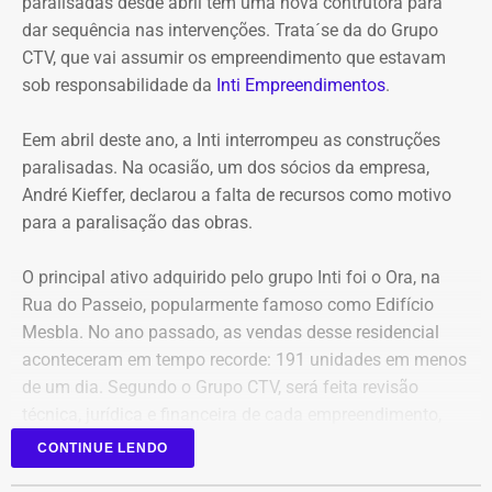
paralisadas desde abril têm uma nova contrutora para
jurídica da autarquia.
dar sequência nas intervenções. Trata´se da do Grupo
CTV, que vai assumir os empreendimento que estavam
COM INFORMAÇÕES DO RJ2/TV GLOBO
sob responsabilidade da
Inti Empreendimentos
.
Declaração de Lauro Boto em 2010 — Foto: Reprodução/DivulgaCand
Eem abril deste ano, a Inti interrompeu as construções
paralisadas. Na ocasião, um dos sócios da empresa,
André Kieffer, declarou a falta de recursos como motivo
para a paralisação das obras.
O principal ativo adquirido pelo grupo Inti foi o Ora, na
Rua do Passeio, popularmente famoso como Edifício
Mesbla. No ano passado, as vendas desse residencial
aconteceram em tempo recorde: 191 unidades em menos
de um dia. Segundo o Grupo CTV, será feita revisão
técnica, jurídica e financeira de cada empreendimento,
antes da retomada dos canteiros. Cronogramas de
CONTINUE LENDO
entrega terão novas datas. Também haverá a definição