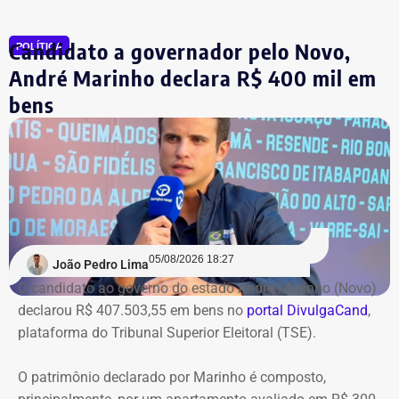
quanto capital permanecerá protegido para cada obra.
Em junho, o grupo XP concluiu a venda dos créditos para
Candidato a governador pelo Novo,
a Artesanal investimentos.
POLÍTICA
André Marinho declara R$ 400 mil em
*Com informações do jornal O Globo
bens
05/08/2026 18:27
João Pedro Lima
O candidato ao governo do estado André Marinho (Novo)
declarou R$ 407.503,55 em bens no
portal DivulgaCand
,
plataforma do Tribunal Superior Eleitoral (TSE).
O patrimônio declarado por Marinho é composto,