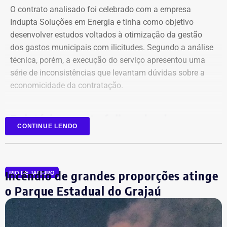
O contrato analisado foi celebrado com a empresa
Indupta Soluções em Energia e tinha como objetivo
desenvolver estudos voltados à otimização da gestão
dos gastos municipais com ilicitudes. Segundo a análise
técnica, porém, a execução do serviço apresentou uma
Declaração de bens de Vinícius Cozzolino em 2026 — Foto:
série de inconsistências que levantam dúvidas sobre a
Reprodução/Divulgacand
economicidade da contratação.
Relatório aponta falhas desde o
CONTINUE LENDO
planejamento
Entre as principais irregularidades identificadas pelos
Incêndio de grandes proporções atinge
auditores está a concentração de funções incompatíveis
RIO DE JANEIRO
dentro do processo de contratação. Conforme o relatório,
o Parque Estadual do Grajaú
os mesmos agentes públicos participaram das etapas de
planejamento, julgamento e fiscalização do contrato,
Declaração de bens de Vinícius Cozzolino em 2022 — Foto:
comprometendo a segregação de funções.