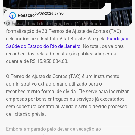
Queimados.
05/08/2026 17:30
Redação
Segundo o Ministério Público, o TCU concluiu que parte
O Diário Oficial desta terça-feira (4) revelou a
das despesas realizadas com verbas federais não foi
formalização de 33 Termos de Ajuste de Contas (TAC)
devidamente comprovada. As contas foram julgadas
celebrados pelo Instituto Vital Brazil S.A. e pela
Fundação
irregulares em 2021, e a decisão foi mantida em março
Saúde do Estado do Rio de Janeiro
. No total, os valores
de 2024, quando o tribunal rejeitou o recurso apresentado
reconhecidos pela administração pública atingem a
pelo deputado.
quantia de R$ 15.958.834,63.
O acórdão também determinou que Dr. Flávio devolva
O Termo de Ajuste de Contas (TAC) é um instrumento
quatro valores, que somam R$ 13.112,09, sem
administrativo extraordinário utilizado para o
atualização monetária.
reconhecimento formal de dívida. Ele serve para indenizar
empresas por bens entregues ou serviços já executados
A Procuradoria cita ainda que o Tribunal concluiu que o
sem cobertura contratual válida e sem o devido processo
deputado participou da gestão desses recursos,
de licitação prévia.
autorizando transferências para contas da prefeitura e
pagamentos por cheque que permaneceram sem
Embora amparado pelo dever de vedação ao
documentação comprobatória. Também destaca que Dr.