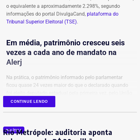
o equivalente a aproximadamente 2.298%, segundo
informações do portal DivulgaCand,
plataforma do
Tribunal Superior Eleitoral (TSE)
.
Em média, patrimônio cresceu seis
vezes a cada ano de mandato na
Alerj
Na prática, o patrimônio informado pelo parlamentar
ficou quase 24 vezes maior do que o declarado quando
foi eleito deputado estadual pela primeira vez, pelo União
Brasil.
CONTINUE LENDO
Em 2022, a relação de bens era composta principalmente
por aplicações financeiras e depósitos bancários.
Rio Metrópole: auditoria aponta
POLÍTICA
Agora candidato à reeleição na Assembleia Legislativa do