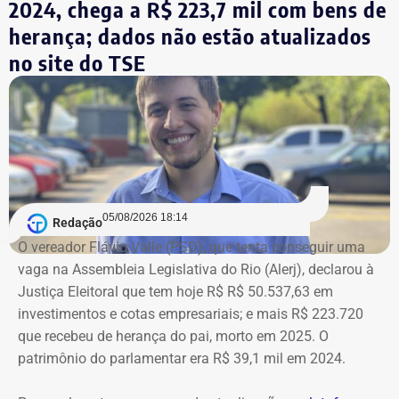
2024, chega a R$ 223,7 mil com bens de
herança; dados não estão atualizados
no site do TSE
Bens declarados por André Marinho (Novo) à Justiça Eleitoral — Foto:
05/08/2026 18:14
Redação
Reprodução/Divulgacand
O vereador Flávio Valle (PSD), que tenta conseguir uma
vaga na Assembleia Legislativa do Rio (Alerj), declarou à
Justiça Eleitoral que tem hoje R$ R$ 50.537,63 em
investimentos e cotas empresariais; e mais R$ 223.720
que recebeu de herança do pai, morto em 2025. O
patrimônio do parlamentar era R$ 39,1 mil em 2024.