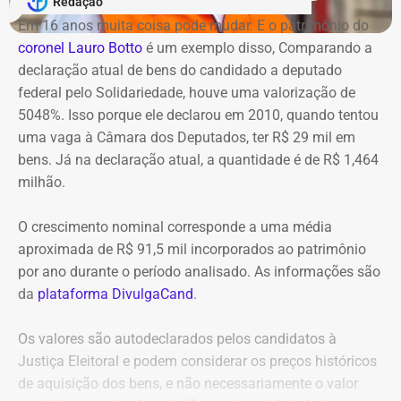
Redação
na circulação de ônibus pela região. Ainda segundo o
Em 16 anos muita coisa pode mudar. E o patrimônio do
COR, uma faixa de rolamento da pista está ocupada para
Na avaliação dos auditores, o conjunto das evidências
coronel Lauro Botto
é um exemplo disso, Comparando a
que os bombeiros possam atuar no combate às chamas.
aponta indícios relevantes de irregularidades na execução
declaração atual de bens do candidado a deputado
e fiscalização contratual, além de fragilidades na
federal pelo Solidariedade, houve uma valorização de
Equipes do quartel do Grajaú do Corpo de Bombeiros
confiabilidade das informações produzidas. O relatório
5048%. Isso porque ele declarou em 2010, quando tentou
seguem no local trabalhando para controlar o incêndio.
foi encaminhado ao Ministério Público, ao Tribunal de
uma vaga à Câmara dos Deputados, ter R$ 29 mil em
Até o momento, não há informação sobre feridos.
Contas e ao Conselho Administrativo de Defesa
bens. Já na declaração atual, a quantidade é de R$ 1,464
Também não se sabe o que causou o fogo na área.
Econômica (Cade).
milhão.
O crescimento nominal corresponde a uma média
Nova gestão amplia pente-fino no
aproximada de R$ 91,5 mil incorporados ao patrimônio
instituto
por ano durante o período analisado. As informações são
da
plataforma DivulgaCand
.
As novas suspeitas surgem menos de um mês após o
Instituto Rio Metrópole ser alvo de uma operação do
Os valores são autodeclarados pelos candidatos à
Ministério Público que investigou um suposto esquema
Justiça Eleitoral e podem considerar os preços históricos
de desvio de recursos públicos de aproximadamente R$
de aquisição dos bens, e não necessariamente o valor
86 milhões.