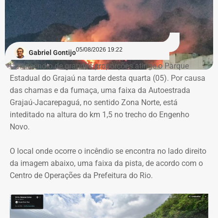
Reprodução/Divulgacand
A auditoria também aponta indícios de restrição à
competitividade da licitação, observados pela baixa
variação entre as propostas apresentadas pelas
05/08/2026 19:22
Gabriel Gontijo
empresas concorrentes, além de falhas na elaboração do
Um incêndio de grandes proporções atinge o Parque
termo de referência.
Estadual do Grajaú na tarde desta quarta (05). Por causa
das chamas e da fumaça, uma faixa da Autoestrada
Outro ponto que chamou a atenção dos técnicos foi a
Grajaú-Jacarepaguá, no sentido Zona Norte, está
ausência de critérios objetivos para justificar a
inteditado na altura do km 1,5 no trecho do Engenho
contratação da equipe prevista. Em uma das fases do
Novo.
projeto, o contrato estimava a atuação de 76
profissionais durante 12 meses, com remuneração média
O local onde ocorre o incêndio se encontra no lado direito
superior a R$ 28 mil. Em alguns casos, como o de
da imagem abaixo, uma faixa da pista, de acordo com o
consultores especializados, os valores chegavam a quase
Centro de Operações da Prefeitura do Rio.
R$ 75 mil por profissional, sem que houvesse justificativa
técnica para esse dimensionamento.