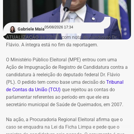
Na avaliação do Executivo estadual, a recuperação
judicial deixou de cumprir sua função de permitir a
05/08/2026 17:34
recuperação da empresa.
Gabriele Maia
ATUALIZAÇÃO
às 22h30, com nota do candidato Dr.
Flávio. A íntegra está no fim da reportagem.
Refit não teria honrado os
pagamentos
O Ministério Público Eleitoral (MPE) entrou com uma
Ação de Impugnação de Registro de Candidatura contra a
O governo também sustenta que os responsáveis pela
candidatura à reeleição do deputado federal Dr. Flávio
Refit descumpriram o parcelamento especial firmado
(PL). O pedido tem como base uma decisão do
Tribunal
para quitar débitos tributários. Conforme a PGE, as
de Contas da União (TCU)
que rejeitou as contas do
parcelas deixaram de ser pagas por mais de 90 dias,
parlamentar referentes ao período em que ele era
situação que, segundo a legislação, autoriza o
secretário municipal de Saúde de Queimados, em 2007.
cancelamento do acordo e a decretação da falência.
Na ação, a Procuradoria Regional Eleitoral afirma que o
Outro ponto destacado é que, mesmo após aderir ao
caso se enquadra na Lei da Ficha Limpa e pede que o
parcelamento, a empresa teria acumulado mais de R$ 1,8