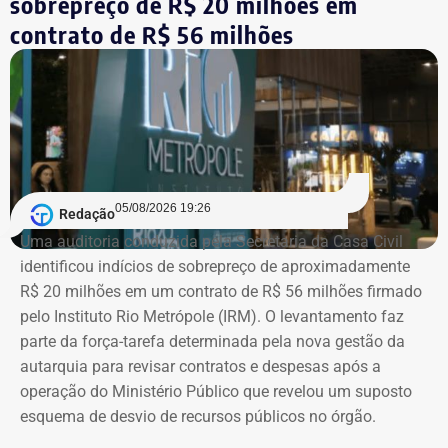
sobrepreço de R$ 20 milhões em
Rio (Alerj) pelo PSD, Cozzolino declarou mais de R$ 610
contrato de R$ 56 milhões
mil em bens. Entre os itens informados à Justiça Eleitoral
estão dois registros classificados genericamente como
“outros bens e direitos”, nos valores de R$ 95.985,48 e R$
97.555,75.
As declarações de bens são prestadas pelos próprios
candidatos à Justiça Eleitoral e podem considerar os
05/08/2026 19:26
Redação
valores históricos de aquisição dos bens, e não
Uma auditoria conduzida pela Secretaria da Casa Civil
necessariamente seus preços de mercado.
identificou indícios de sobrepreço de aproximadamente
R$ 20 milhões em um contrato de R$ 56 milhões firmado
O crescimento patrimonial, por si só, não indica a
pelo Instituto Rio Metrópole (IRM). O levantamento faz
existência de irregularidades.
parte da força-tarefa determinada pela nova gestão da
autarquia para revisar contratos e despesas após a
operação do Ministério Público que revelou um suposto
esquema de desvio de recursos públicos no órgão.