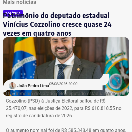
Mais notícias
Patrimônio do deputado estadual
POLÍTICA
Vinícius Cozzolino cresce quase 24
vezes em quatro anos
05/08/2026 20:00
João Pedro Lima
O patrimônio declarado pelo deputado estadual Vinícius
Cozzolino (PSD) à Justiça Eleitoral saltou de R$
25.470,07, nas eleições de 2022, para R$ 610.818,55 no
registro de candidatura de 2026.
O aumento nominal foi de R$ 585.348,48 em quatro anos,