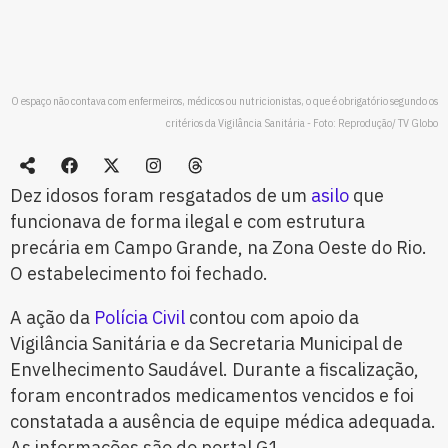
O espaço não contava com enfermeiros, médicos ou nutricionistas, o que é obrigatório segundo os
critérios da Vigilância Sanitária - Foto: Reprodução/ TV Globo
Dez idosos foram resgatados de um
asilo
que
funcionava de forma ilegal e com estrutura
precária em Campo Grande, na Zona Oeste do Rio.
O estabelecimento foi fechado.
A ação da
Polícia Civil
contou com apoio da
Vigilância Sanitária e da Secretaria Municipal de
Envelhecimento Saudável. Durante a fiscalização,
foram encontrados medicamentos vencidos e foi
constatada a ausência de equipe médica adequada.
As informações são do portal G1.