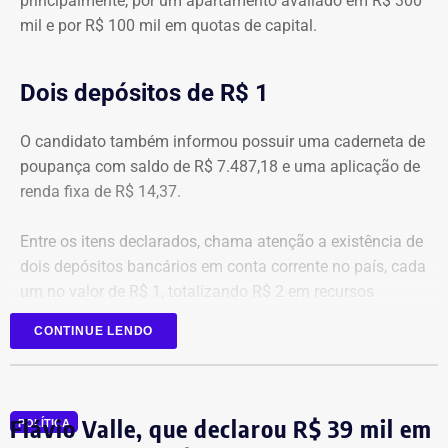
principalmente, por um apartamento avaliado em R$ 300
mil e por R$ 100 mil em quotas de capital.
Dois depósitos de R$ 1
O candidato também informou possuir uma caderneta de
poupança com saldo de R$ 7.487,18 e uma aplicação de
renda fixa de R$ 14,37.
Entre os itens declarados, chama atenção a existência de
dois depósitos bancários em conta corrente no país, cada
um no valor de R$ 1, totalizando R$ 2 em recursos
mantidos em contas correntes.
CONTINUE LENDO
A tenente-coronel da Polícia Militar Erigreyce Monteiro
(Novo), vice na chapa de Marinho, declarou R$ 515 mil
em bens, relativos a um apartamento.
Flávio Valle, que declarou R$ 39 mil em
POLÍTICA