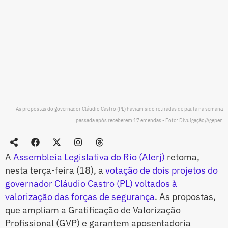
As propostas do governador Cláudio Castro (PL) haviam sido retiradas de pauta na semana
passada após receberem 17 emendas - Foto: Divulgação/Agepen
A
Assembleia Legislativa do Rio (Alerj)
retoma,
nesta terça-feira (18), a
votação de dois projetos do
governador Cláudio Castro (PL) voltados à
valorização das forças de segurança
. As propostas,
que ampliam a Gratificação de Valorização
Profissional (GVP) e garantem aposentadoria