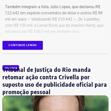
Também integram a lista Julio Lopes, que declarou R$
122.642 em espécie convertidos de dólar e outros R$ 88
mil em reais — totalizando R$ 210.642 —, Dr. Luizinho,
com R$ 150 mil, e Leniel Borel, pai do menino Henry, que
informou ter R$ 104,5 mil em dinheiro vivo.
Candidato
Valor declarado em
CONTINUE LENDO
Bebeto
R$ 840.000,00
Renato Cozzolino
R$ 480.000,00
Julio Lopes
R$ 210.642,00*
Tribunal de Justiça do Rio manda
POLÍTICA
Dr. Luizinho
R$ 150.000,00
retomar ação contra Crivella por
Leniel Borel
R$ 104.500,00
suposto uso de publicidade oficial para
*Valor correspondente à soma de R$ 122.642,00 em espécie
promoção pessoal
convertidos de dólar e R$ 88.000,00 em reais declarados em dinheiro
vivo.
Os dados são públicos e ficam disponíveis para consulta