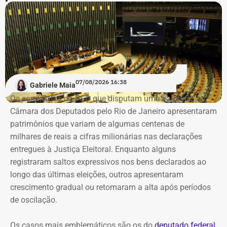
O presidente do Crea-RJ também destacou a atuação da
PD7 Tech na articulação da parceria.
“Ela é uma grande parceira para o desenvolvimento
tecnológico do nosso conselho e de todo o nosso setor —
engenharias, agronomia e geociências”, destacou.
07/08/2026 16:38
Gabriele Maia
Os candidatos do PSD que disputam uma vaga na
O acordo foi aprovado pelo diretor da NVIDIA na América
Câmara dos Deputados pelo Rio de Janeiro apresentaram
Latina, Márcio Aguiar. A colaboração tecnológica não terá
patrimônios que variam de algumas centenas de
custos para o CREA-RJ, que passará a receber consultoria
milhares de reais a cifras milionárias nas declarações
direta da empresa.
entregues à Justiça Eleitoral. Enquanto alguns
registraram saltos expressivos nos bens declarados ao
Entre as áreas previstas na parceria estão pesquisa
longo das últimas eleições, outros apresentaram
aplicada em Inteligência Artificial e IA Generativa,
crescimento gradual ou retomaram a alta após períodos
sistemas de apoio à decisão técnica, visão
de oscilação.
computacional e processamento de dados de sensores,
imagens, drones, projetos e sistemas operacionais.
Os casos mais emblemáticos são os do
deputado federal