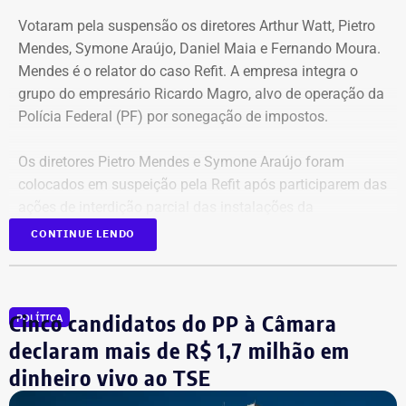
Votaram pela suspensão os diretores Arthur Watt, Pietro
Mendes, Symone Araújo, Daniel Maia e Fernando Moura.
Mendes é o relator do caso Refit. A empresa integra o
grupo do empresário Ricardo Magro, alvo de operação da
Polícia Federal (PF) por sonegação de impostos.
Os diretores Pietro Mendes e Symone Araújo foram
colocados em suspeição pela Refit após participarem das
ações de interdição parcial das instalações da
companhia em setembro de 2025.
CONTINUE LENDO
Eles chegaram a ser afastados do processo pelo Tribunal
Regional Federal da 1ª Região (TRF1). Em decisão
Cinco candidatos do PP à Câmara
POLÍTICA
liminar, porém, o Superior Tribunal de Justiça (STJ)
garantiu a participação dos dois diretores na votação até
declaram mais de R$ 1,7 milhão em
que o mérito da questão seja analisado pela Corte.
dinheiro vivo ao TSE