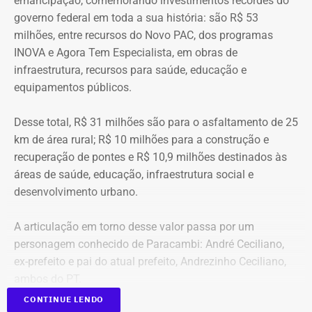
emancipação, comemorando investimentos recordes do
A relação de bens foi informada pelo próprio candidato à
governo federal em toda a sua história: são R$ 53
Justiça Eleitoral durante o registro da candidatura. As
milhões, entre recursos do Novo PAC, dos programas
declarações são públicas e podem ser consultadas por
INOVA e Agora Tem Especialista, em obras de
qualquer eleitor no sistema DivulgaCand, do Tribunal
infraestrutura, recursos para saúde, educação e
Superior Eleitoral (TSE).
equipamentos públicos.
Desse total, R$ 31 milhões são para o asfaltamento de 25
km de área rural; R$ 10 milhões para a construção e
recuperação de pontes e R$ 10,9 milhões destinados às
áreas de saúde, educação, infraestrutura social e
desenvolvimento urbano.
A articulação em torno desse valor passa por um
personagem conhecido de Paracambi: André Ceciliano,
ex-prefeito e pai do atual prefeito, Andrezinho Ceciliano,
ambos do PT.
CONTINUE LENDO