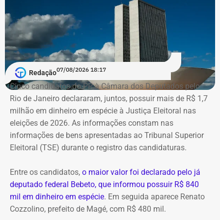
Segundo as investigações, a refinaria importava
combustível quase pronto, mas fingia que o material era
matéria-prima e simulava uma operação de refino na sua
unidade fantasma de Manguinhos.
A Polícia Federal indica que a operação era feita de
07/08/2026 18:17
Redação
fachada para não pagar o ICMS na chegada do
Cinco candidatos do PP à Câmara dos Deputados pelo
combustível ao país. Com a Refit postergava de
Rio de Janeiro declararam, juntos, possuir mais de R$ 1,7
pagamentos de impostos, a empresa só deveria pagar o
milhão em dinheiro em espécie à Justiça Eleitoral nas
tributo no momento da venda para o consumidor final,
eleições de 2026. As informações constam nas
algo que nunca foi feito, de acordo com a investigação.
informações de bens apresentadas ao Tribunal Superior
Eleitoral (TSE) durante o registro das candidaturas.
*Com informações do blog do Octávio Guedes, do portal
g1
Entre os candidatos,
o maior valor foi declarado pelo já
deputado federal Bebeto, que informou possuir R$ 840
mil em dinheiro em espécie
. Em seguida aparece Renato
Cozzolino, prefeito de Magé, com R$ 480 mil.