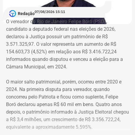
secretaria será recriada”, afirmou Tatiana Roque em
crescimento contínuo
07/08/2026 15:11
publicação nas redes sociais.
Redação
O vereador do Rio de Janeiro Felipe Boró (PSD),
O vereador do Rio de Janeiro Rafael Aloisio Freitas
candidato a deputado federal nas eleições de 2026,
declarou patrimônio de R$ 1.689.170,09 em 2026. Em
Críticas da comunidade científica
declarou à Justiça possuir um patrimônio de R$
2024, havia informado R$ 1.645.422,28, enquanto em
3.571.325,97. O valor representa um aumento de R$
2020 declarou R$ 967.164,03.
A recriação da secretaria ocorre após críticas de
154.603,73 (4,52%) em relação aos R$ 3.416.722,24
pesquisadores, universidades e entidades ligadas ao
informados quando disputou e venceu a eleição para a
A evolução patrimonial é contínua ao longo das
setor, que contestaram a decisão do governo de tirar a
Câmara Municipal, em 2024.
declarações apresentadas à Justiça Eleitoral. Em 2016, o
estrutura própria da área durante a reorganização
patrimônio era de R$ 575.320,41 e, em 2006, de R$
administrativa anunciada nesta semana.
O maior salto patrimonial, porém, ocorreu entre 2020 e
184.722,60.
2024. Na primeira disputa para vereador, quando
“Ele [Ricardo Couto] ouviu as críticas da comunidade
concorreu pelo Patriota e ficou como suplente, Felipe
Ao longo de duas décadas, os bens declarados por Rafael
cientifica, dos representantes que estavam aqui, e disse
Boró declarou apenas R$ 60 mil em bens. Quatro anos
Aloisio Freitas aumentaram R$ 1.504.447,49, passando
que vai sim recriar a secretaria, instituir um comitê paras
depois, o patrimônio informado à Justiça Eleitoral chegou
de R$ 184,7 mil em 2006 para R$ 1,69 milhão em 2026.
estudar com deve ser estruturada a nova pasta”, explicou
a R$ 3,4 milhões, um crescimento de R$ 3.356.722,24,
Roque.
equivalente a aproximadamente 5.595%.
Patrimônio de Marcio Ribeiro quase