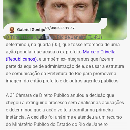
no sistema DivulgaCandContas, do TSE.
07/08/2026 17:37
Gabriel Gontijo
O Tribunal de Justiça do Rio de Janeiro (TJ-RJ)
determinou, na quarta (05), que fosse retomada de uma
ação popular que acusa o ex-prefeito
Marcelo Crivella
(Republicanos),
e também ex-integrantes que fizeram
parte da equipe de administração dele, de usar a estrutura
de comunicação da Prefeitura do Rio para promover a
imagem do então prefeito e de outros agentes públicos.
A 3ª Câmara de Direito Público anulou a decisão que
chegou a extinguir o processo sem analisar as acusações
e determinou que a ação volte a tramitar na primeira
instância. A decisão foi unânime e atendeu a um recurso
do Ministério Público do Estado do Rio de Janeiro