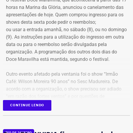
“A estratégia é de soma, não de competição”, disse.
horas na Marina da Glória, anunciou o canelamento das
apresentações de hoje. Quem comprou ingresso para os
shows desta sexta pode pedir o reembolso;
ou usar a entrada amanhã, no sábado (8), ou no domingo
(9). As instruções para a utilização do ingresso em outra
data ou para o reembolso serão divulgadas pela
organização. A programação dos outros dois dias do
Doce Maravilha está mantida, segundo o festival.
Outro evento afetado pela ventania foi o show “Irmão
Café: Wilson Moreira 90 anos” no Sesc Madureira. De
acordo com a organização, o show precisou ser adiado
“em razão dos fortes ventos” e por questões de
segurança do público, da equipe técnica e dos artistas.
CONTINUE LENDO
Uma nova data ainda será definida e divulgada.
O espetáculo“Anunciação – O Musical de Alceu Valença”,
RIO DE JANEIRO