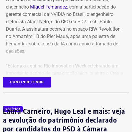
fortes ventos no Rio de Janeiro”, o clássico teve a
engenheiro
Miguel Fernández
, com a participação do
mudança de data para segunda (10) às 18 horas.
gerente comercial da NVIDIA no Brasil, o engenheiro
eletricista Alaor Neto, e do CEO da PD7 Tech, Paulo
Duarte. A assinatura ocorreu no espaço RIW Revolution,
no Armazém 1B do Píer Mauá, após uma palestra de
Fernández sobre o uso da IA como apoio à tomada de
decisões.
“Estamos aqui na Rio Innovation Week celebrando um
importante acordo de capacitação técnica entre o Crea e
a NVIDIA, que é hoje a empresa de maior valor do mundo
CONTINUE LENDO
e referência no desenvolvimento de tecnologia de
Inteligência Artificial. Este processo vai fortalecer o
desenvolvimento tecnológico do nosso conselho,
Laura Carneiro, Hugo Leal e mais: veja
POLÍTICA
oferecendo cada vez mais serviços e maior qualidade aos
profissionais, tornando o Crea cada vez mais inteligente”,
a evolução do patrimônio declarado
ressaltou Fernández.
por candidatos do PSD à Câmara