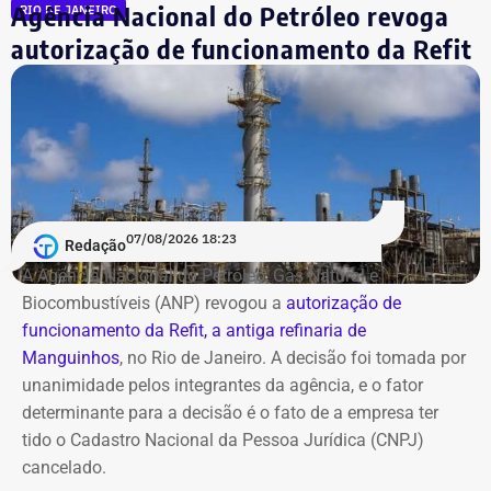
Agência Nacional do Petróleo revoga
RIO DE JANEIRO
autorização de funcionamento da Refit
07/08/2026 18:23
Redação
A Agência Nacional do Petróleo, Gás Natural e
Biocombustíveis (ANP) revogou a
autorização de
funcionamento da Refit, a antiga refinaria de
Manguinhos
, no Rio de Janeiro. A decisão foi tomada por
unanimidade pelos integrantes da agência, e o fator
determinante para a decisão é o fato de a empresa ter
tido o Cadastro Nacional da Pessoa Jurídica (CNPJ)
cancelado.