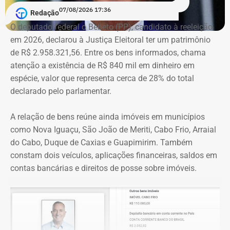
07/08/2026 17:36
apresentar Crivella como responsável direto por obras,
Redação
serviços e programas públicos. Um exemplo disso,
O deputado federal o Bebeto (PP), candidato à reeleição
segundo a Ação Popular, foram as publicações em que
em 2026, declarou à Justiça Eleitoral ter um patrimônio
Crivella aparece anunciando entregas de obras e
de R$ 2.958.321,56. Entre os bens informados, chama
reformas de praças, além de mensagens em primeira
atenção a existência de R$ 840 mil em dinheiro em
pessoa, como: “Estamos aqui recuperando os aparelhos
espécie, valor que representa cerca de 28% do total
da praça”.
declarado pelo parlamentar.
*Com informações do g1
A relação de bens reúne ainda imóveis em municípios
como Nova Iguaçu, São João de Meriti, Cabo Frio, Arraial
do Cabo, Duque de Caxias e Guapimirim. Também
constam dois veículos, aplicações financeiras, saldos em
contas bancárias e direitos de posse sobre imóveis.